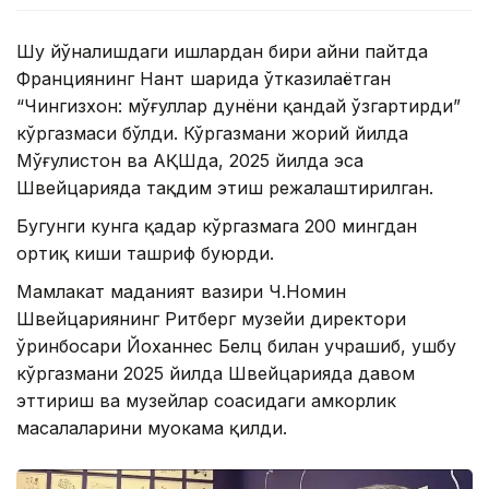
Шу йўналишдаги ишлардан бири айни пайтда
Франциянинг Нант шаҳрида ўтказилаётган
“Чингизхон: мўғуллар дунёни қандай ўзгартирди”
кўргазмаси бўлди. Кўргазмани жорий йилда
Мўғулистон ва АҚШда, 2025 йилда эса
Швейцарияда тақдим этиш режалаштирилган.
Бугунги кунга қадар кўргазмага 200 мингдан
ортиқ киши ташриф буюрди.
Мамлакат маданият вазири Ч.Номин
Швейцариянинг Ритберг музейи директори
ўринбосари Йоханнес Белц билан учрашиб, ушбу
кўргазмани 2025 йилда Швейцарияда давом
эттириш ва музейлар соҳасидаги ҳамкорлик
масалаларини муҳокама қилди.