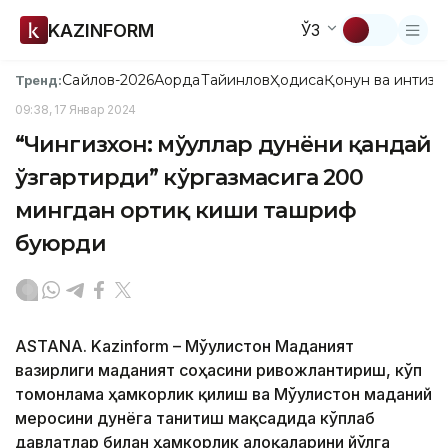
KAZINFORM
ЎЗ
Сайлов-2026
Ақорда
Тайинлов
Ҳодиса
Қонун ва интизо
Тренд:
09:38, 17 Январ 2024
“Чингизхон: мўғуллар дунёни қандай
ўзгартирди” кўргазмасига 200
мингдан ортиқ киши ташриф
буюрди
ASTANA. Kazinform – Мўғулистон Маданият
вазирлиги маданият соҳасини ривожлантириш, кўп
томонлама ҳамкорлик қилиш ва Мўғулистон маданий
меросини дунёга танитиш мақсадида кўплаб
давлатлар билан ҳамкорлик алоқаларини йўлга