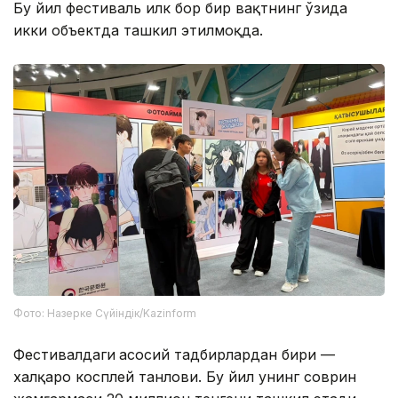
Бу йил фестиваль илк бор бир вақтнинг ўзида
икки объектда ташкил этилмоқда.
Фото: Назерке Сүйіндік/Kazinform
Фестивалдаги
асосий тадбирлардан бири —
халқаро косплей танлови. Бу йил унинг соврин