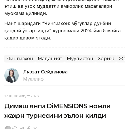
этиш ва узоқ муддатли ҳамкорлик масалалари
муҳокама қилинди.
Нант шаҳридаги “Чингизхон: мўғуллар дунёни
қандай ўзгартирди” кўргазмаси 2024 йил 5 майга
қадар давом этади.
Чингизхон
Маданият
Мўғулистон
Хориж
Жаҳ
Ляззат Сейданова
Муаллиф
17:10, 06 Август 2026
Димаш янги DiMENSIONS номли
жаҳон турнесини эълон қилди