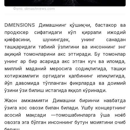
Фото: dimashnews.com
DiMENSIONS Димашнинг қўшиқчи, бастакор ва
продюсер сифатидаги кўп қиррали ижодий
қиёфасини, шунингдек, унинг саҳнадан
ташқаридаги табиий ўзлигини ва инсоннинг энг
ҳақиқий томонларини акс эттиради. Бу томонлар
унинг ҳар бир асарида акс этган куч ва илҳомда,
миллий маданий меросига содиқлигида, ташқи
хотиржамлиги ортидаги қалбининг илиқлигида,
йўл давомида тўпланган фикрларда ва доимий
ўзини ўзи билиш истагида яққол кўринади.
Жаҳон ҳамжамияти Димашни биринчи навбатда
ўзига хос овози билан билади. Ушбу концертнинг
асосий мақсади —томошабинларга ўша ноёб
овозга эга бўлган инсоннинг бутун моҳиятини очиб
бериш.