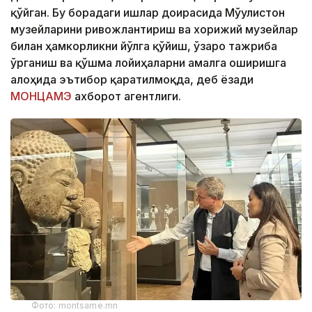
қўйган. Бу борадаги ишлар доирасида Мўғулистон
музейларини ривожлантириш ва хорижий музейлар
билан ҳамкорликни йўлга қўйиш, ўзаро тажриба
ўрганиш ва қўшма лойиҳаларни амалга оширишга
алоҳида эътибор қаратилмоқда, деб ёзади
МОНЦАМЭ
ахборот агентлиги.
Фото: montsame.mn