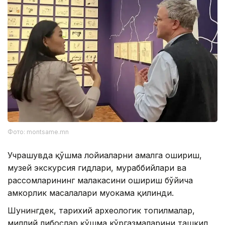
Фото: montsame.mn
Учрашувда қўшма лойиҳаларни амалга ошириш,
музей экскурсия гидлари, мураббийлари ва
рассомларининг малакасини ошириш бўйича
ҳамкорлик масалалари муҳокама қилинди.
Шунингдек, тарихий археологик топилмалар,
миллий либослар қўшма кўргазмаларини ташкил