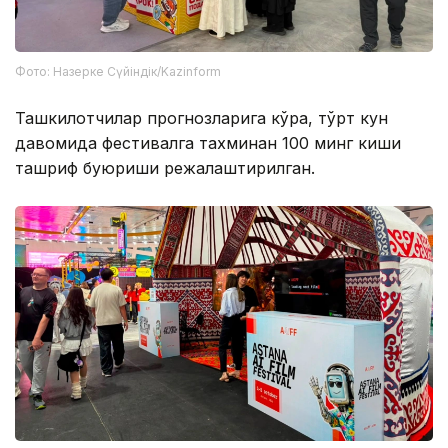
Фото: Назерке Сүйіндік/Kazinform
Ташкилотчилар прогнозларига кўра, тўрт кун
давомида фестивалга тахминан 100 минг киши
ташриф буюриши режалаштирилган.