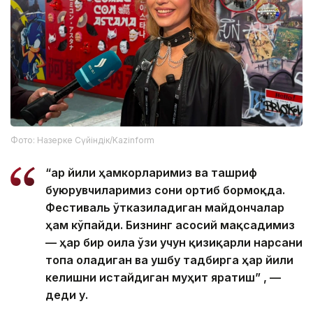
Фото: Назерке Сүйіндік/Kazinform
“Ҳар йили ҳамкорларимиз ва ташриф
буюрувчиларимиз сони ортиб бормоқда.
Фестиваль ўтказиладиган майдончалар
ҳам кўпайди. Бизнинг асосий мақсадимиз
— ҳар бир оила ўзи учун қизиқарли нарсани
топа оладиган ва ушбу тадбирга ҳар йили
келишни истайдиган муҳит яратиш” , —
деди у.