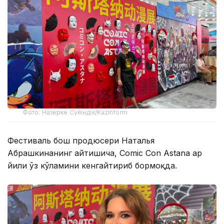
Фото: Назерке Сүйіндік/Kazinform
Фестиваль бош продюсери Наталья
Абрашкинанинг айтишича, Comic Con Astana ҳар
йили ўз кўламини кенгайтириб бормоқда.