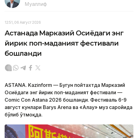
Муаллиф
12:51, 06 Август 2026
Астанада Марказий Осиёдаги энг
йирик поп-маданият фестивали
бошланди
ASTANA. Kazinform — Бугун пойтахтда Марказий
Осиёдаги энг йирик поп-маданият фестивали —
Comic Con Astana 2026 бошланди. Фестиваль 6-9
август кунлари Barys Arena ва «Алау» муз саройида
бўлиб ўтмоқда.