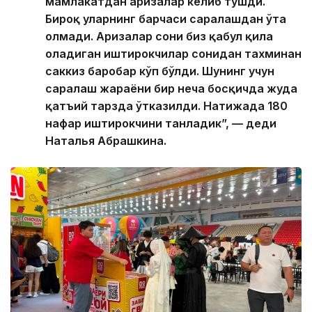
мамлакатдан аризалар келиб тушди.
Бироқ уларнинг барчаси саралашдан ўта
олмади. Аризалар сони биз қабул қила
оладиган иштирокчилар сонидан тахминан
саккиз баробар кўп бўлди. Шунинг учун
саралаш жараёни бир неча босқичда жуда
қатъий тарзда ўтказилди. Натижада 180
нафар иштирокчини танладик”, — деди
Наталья Абрашкина.