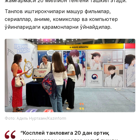
жамғармаси 20 миллион тенгени ташкил этади.
Танлов иштирокчилари машҳур фильмлар,
сериаллар, аниме, комикслар ва компьютер
ўйинларидаги қаҳрамонларни ўйнайдилар.
Фото: Адиль Нуртазин/Kazinform
“Косплей танловига 20 дан ортиқ