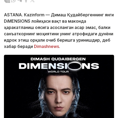
ASTANА. Кazinform — Димаш Қудайбергеннинг янги
DiMENSIONS лойиҳаси вақт ва маконда
ҳаракатланиш ғоясига асосланган асар эмас, балки
санъаткорнинг моҳиятини унинг атрофидаги дунёни
идрок этиш орқали очиб беришга уринишдир, деб
хабар беради
Dimashnews
.