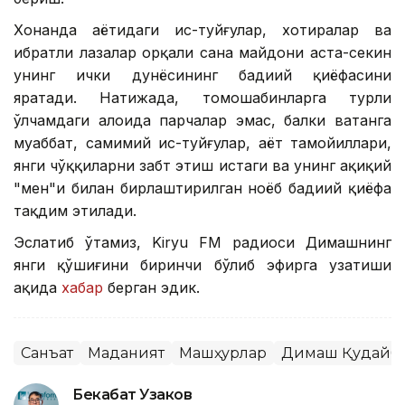
Хонанда ҳаётидаги ҳис-туйғулар, хотиралар ва
ибратли лаҳзалар орқали саҳна майдони аста-секин
унинг ички дунёсининг бадиий қиёфасини
яратади. Натижада, томошабинларга турли
ўлчамдаги алоҳида парчалар эмас, балки ватанга
муҳаббат, самимий ҳис-туйғулар, ҳаёт тамойиллари,
янги чўққиларни забт этиш истаги ва унинг ҳақиқий
"мен"и билан бирлаштирилган ноёб бадиий қиёфа
тақдим этилади.
Эслатиб ўтамиз, Kiryu FM радиоси Димашнинг
янги қўшиғини биринчи бўлиб эфирга узатиши
ҳақида
хабар
берган эдик.
Санъат
Маданият
Машҳурлар
Димаш Қудайб
Бекабат Узаков