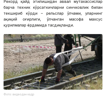
Рекорд қайд этилишидан аввал мутахассислар
барча техник кўрсаткичларни синчковлик билан
текшириб кўрди – рельслар ўлчами, уларнинг
ҳақиқий оғирлиги, ўлчанган масофа махсус
қурилмалар ёрдамида тасдиқланди.
Фото: видеодан кадр