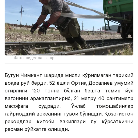
Фото: видеодан кадр
Бугун Чимкент шаҳрида мисли кўрилмаган тарихий
воқеа рўй берди. 52 ёшли Ортиқ Досалиев умумий
оғирлиги 120 тонна бўлган бешта темир йўл
вагонини ҳаракатлантириб, 21 метру 40 сантиметр
масофага судради. Ўнлаб томошабинлар
ғайриоддий воқеанинг гувоҳи бўлишди. Қозоғистон
рекордлар китоби вакиллари бу кўрсаткични
расман рўйхатга олишди.