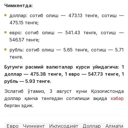
Чимкентда:
доллар: сотиб олиш — 473.13 тенге, сотиш —
475.15 тенге;
евро: сотиб олиш — 541.43 тенге, сотиш —
546.57 тенге;
рубль: сотиб олиш — 5.65 тенге, сотиш — 5.71
тенге.
Бугунги расмий валюталар курси қуйидагича: 1
доллар — 475.38 тенге, 1 евро — 547.73 тенге, 1
рубль — 5.93 тенге.
Эслатиб ўтамиз, 3 август куни Қозоғистонда
доллар қанча тенгедан сотилиши ҳақида
хабар
берган эдик.
Евро
Чимкент
Иқтисодиёт
Доллар
Алмати