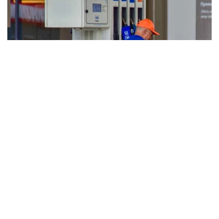
Фото: Ағибай Аяпбергенов/ Kazinform
3 август ҳолатига кўра нархлар:
АИ-92
* Астана: 247 тенге/л
* Алмати: 245–249 тенге/л
* Чимкент: 232–235 тенге/л
АИ-95
* Астана: 315–319 тенге/л