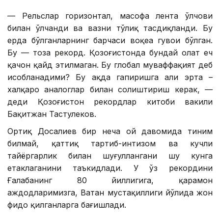
— Рельслар горизонтал, масофа лента ўлчови
билан ўлчанди ва вазни тўлиқ тасдиқланди. Бу
ерда бўлганларнинг барчаси воқеа гувоҳи бўлган.
Бу — тоза рекорд. Қозоғистонда бундай ҳолат ҳеч
қачон қайд этилмаган. Бу глобал муваффақият деб
ҳисобланадими? Бу ҳақда гапиришга ҳали эрта –
халқаро аналоглар билан солиштириш керак, —
деди Қозоғистон рекордлар китоби вакили
Бақитжан Тастулеков.
Ортиқ Досалиев бир неча ой давомида тиним
билмай, қаттиқ тартиб-интизом ва кучли
тайёргарлик билан шуғуллангани шу кунга
етаклаганини таъкидлади. У ўз рекордини
Ғалабанинг 80 йиллигига, қаҳрамон
аждодларимизга, Ватан мустақиллиги йўлида жон
фидо қилганларга бағишлади.