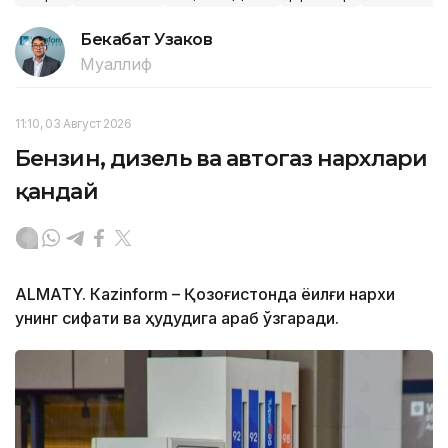
Бекабат Узаков
Муаллиф
11:10, 03 Август 2026
Бензин, дизель ва автогаз нархлари
қандай
ALMATY. Кazinform – Қозоғистонда ёқилғи нархи
унинг сифати ва ҳудудига қараб ўзгаради.