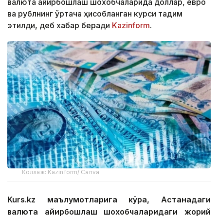
валюта айирбошлаш шохобчаларида доллар, евро
ва рублнинг ўртача ҳисобланган курси тақдим
этилди, деб хабар беради
Kazinform
.
Коллаж: Kazinform/ Canva
Kurs.kz маълумотларига кўра, Астанадаги
валюта айирбошлаш шохобчаларидаги жорий