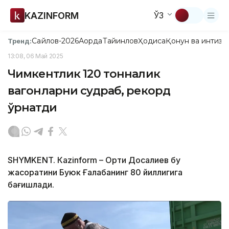
KAZINFORM
ЎЗ
Сайлов-2026
Ақорда
Тайинлов
Ҳодиса
Қонун ва интизо
Тренд:
13:08, 06 Май 2025
Чимкентлик 120 тонналик
вагонларни судраб, рекорд
ўрнатди
SHYMKENT. Кazinform – Ортиқ Досалиев бу
жасоратини Буюк Ғалабанинг 80 йиллигига
бағишлади.