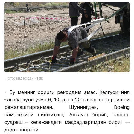
Фото: видеодан кадр
- Бу менинг охирги рекордим эмас. Келгуси йил
Ғалаба куни учун 6, 10, ҳатто 20 та вагон тортишни
режалаштирганман. Шунингдек, Boeing
самолётини силжитиш, Ақтауга бориб, танкер
судраш – келажакдаги мақсадларимдан бири, —
деди спортчи.