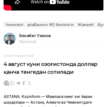
Чимкент
Ғалабанинг 80 йиллиги
Жамият
Буюк
Бекабат Узаков
Муаллиф
09:36, 04 Август 2026
4 август куни Қозоғистонда доллар
қанча тенгедан сотилади
ASTANA. Kazinform — Мамлакатнинг энг йирик
шаҳарлари — Астана, Алмати ва Чимкентдаги