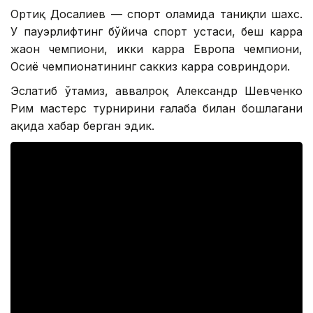
Ортиқ Досалиев — спорт оламида таниқли шахс.
У пауэрлифтинг бўйича спорт устаси, беш карра
жаҳон чемпиони, икки карра Европа чемпиони,
Осиё чемпионатининг саккиз карра совриндори.
Эслатиб ўтамиз, аввалроқ Александр Шевченко
Рим мастерс турнирини ғалаба билан бошлагани
ҳақида хабар берган эдик.