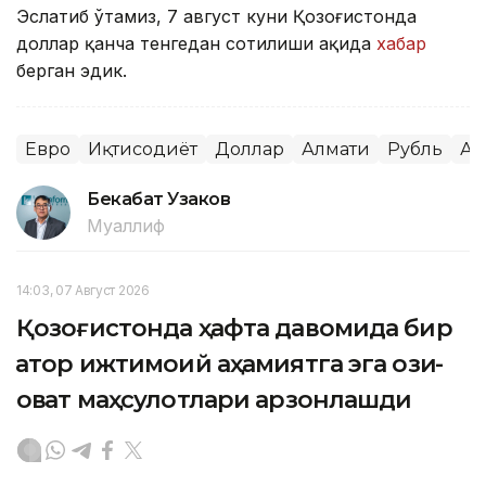
Эслатиб ўтамиз, 7 август куни Қозоғистонда
доллар қанча тенгедан сотилиши ҳақида
хабар
берган эдик.
Евро
Иқтисодиёт
Доллар
Алмати
Рубль
Ас
Бекабат Узаков
Муаллиф
14:03, 07 Август 2026
Қозоғистонда ҳафта давомида бир
қатор ижтимоий аҳамиятга эга озиқ-
овқат маҳсулотлари арзонлашди