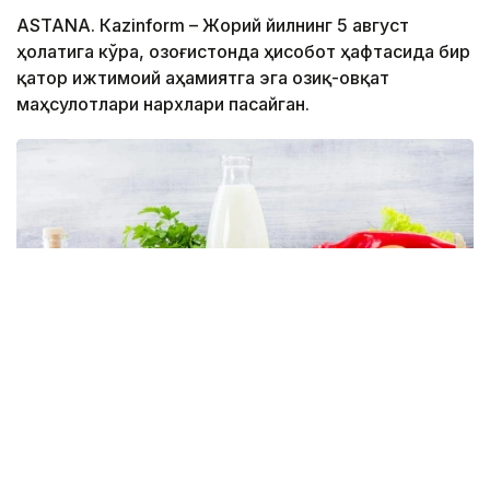
ASTANА. Кazinform – Жорий йилнинг 5 август
ҳолатига кўра, Қозоғистонда ҳисобот ҳафтасида бир
қатор ижтимоий аҳамиятга эга озиқ-овқат
маҳсулотлари нархлари пасайган.
Фото: Миллий статистика бюроси