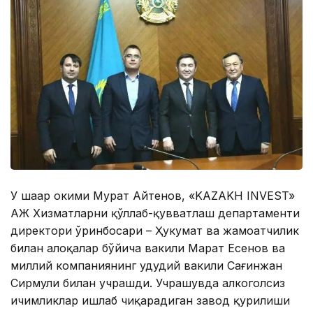
У шаҳар ҳокими Мурат Айтенов, «KAZAKH INVEST»
АЖ Хизматларни қўллаб-қувватлаш департаменти
директори ўринбосари – Ҳукумат ва жамоатчилик
билан алоқалар бўйича вакили Марат Есенов ва
миллий компаниянинг ҳудудий вакили Сағинжан
Сирмули билан учрашди. Учрашувда алкоголсиз
ичимликлар ишлаб чиқарадиган завод қурилиши