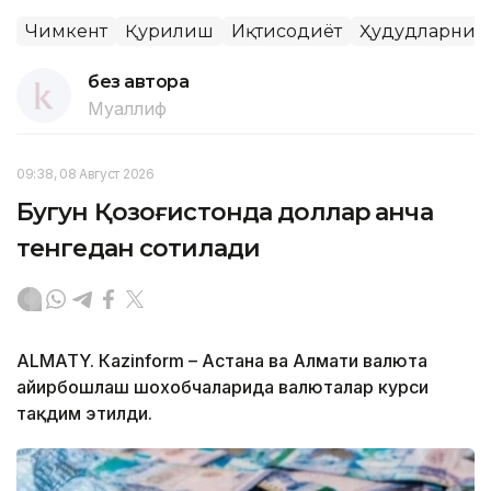
Чимкент
Қурилиш
Иқтисодиёт
Ҳудудларни 
без автора
Муаллиф
09:38, 08 Август 2026
Бугун Қозоғистонда доллар қанча
тенгедан сотилади
ALMATY. Кazinform – Астана ва Алмати валюта
айирбошлаш шохобчаларида валюталар курси
тақдим этилди.