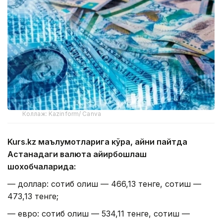
Коллаж: Kazinform/ Canva
Kurs.kz маълумотларига кўра, айни пайтда
Астанадаги валюта айирбошлаш
шохобчаларида:
— доллар: сотиб олиш — 466,13 тенге, сотиш —
473,13 тенге;
— евро: сотиб олиш — 534,11 тенге, сотиш —