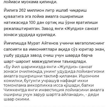
лойиҳаси муҳокама қилинди.
Йилига 262 миллион литр ишлаб чиқариш
қувватига эга лойиҳа амалга оширилиши
натижасида 100 дан ортиқ иш ўрни яратилиши
режалаштирилган. Завод янги «Жулдиз» саноат
зонаси ҳудудида қурилади.
Йиғилишда Мурат Айтенов учинчи мегаполиснинг
салоҳияти ва имкониятлари ҳақида сўз юритар экан,
ушбу ҳудудда завод очиш учун шаҳарда барча
шарт-шароит мавжудлигини таъкидлади.
«Бу йил шаҳримизда янги «Жулдиз» саноат
зонаси очилмоқда, унинг ҳудудида лойиҳангизни
амалга оширишни таклиф қиламан. Ишончим
комилки, бугунги учрашув нафақат икки
томонлама ҳамкорликка ҳисса қўшади, балки
Чимкентда янги инвестиция лойиҳасини амалга
ошириш учун зарур шартга айланади», - деди
шаҳар ҳокими.