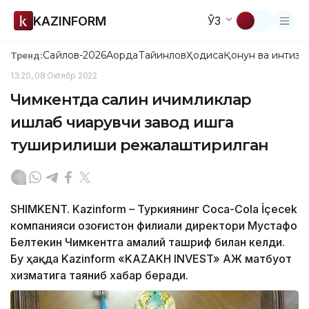
KAZINFORM
ЎЗ
Сайлов-2026
Ақорда
Тайинлов
Ҳодиса
Қонун ва интизо
Тренд:
13:20, 08 Октябр 2022
Чимкентда салқин ичимликлар
ишлаб чиқарувчи завод ишга
туширилиши режалаштирилган
SHIMKENT. Kazinform – Туркиянинг Coca-Cola İçecek
компанияси Қозоғистон филиали директори Мустафо
Белтекин Чимкентга амалий ташриф билан келди.
Бу ҳақда Kazinform «KAZAKH INVEST» АЖ матбуот
хизматига таяниб хабар беради.