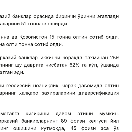
азий банклар орасида биринчи ўринни эгаллади
раларини 51 тоннага оширди.
нна ва Қозоғистон 15 тонна олтин сотиб олди.
на олти тонна сотиб олди.
арказий банклар иккинчи чоракда тахминан 289
илнинг шу даврига нисбатан 62% га кўп, ўшанда
этган эди.
ни геосиёсий ноаниқлик, чорак давомида олтин
арнинг халқаро захираларини диверсификация
о металга қизиқиши давом этиши мумкин.
арказий банкирларнинг 89 фоизи келгуси йил
ининг ошишини кутмоқда, 45 фоизи эса ўз