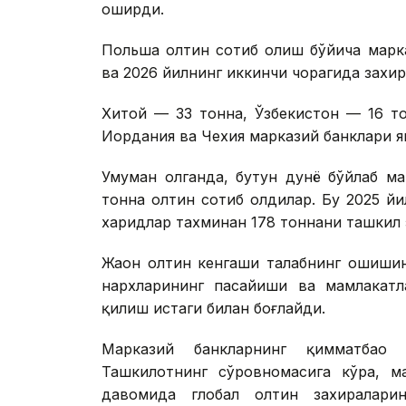
оширди.
Польша олтин сотиб олиш бўйича марк
ва 2026 йилнинг иккинчи чорагида захи
Хитой — 33 тонна, Ўзбекистон — 16 то
Иордания ва Чехия марказий банклари я
Умуман олганда, бутун дунё бўйлаб м
тонна олтин сотиб олдилар. Бу 2025 й
харидлар тахминан 178 тоннани ташкил 
Жаҳон олтин кенгаши талабнинг ошиши
нархларининг пасайиши ва мамлакатл
қилиш истаги билан боғлайди.
Марказий банкларнинг қимматбаҳ
Ташкилотнинг сўровномасига кўра, м
давомида глобал олтин захиралар