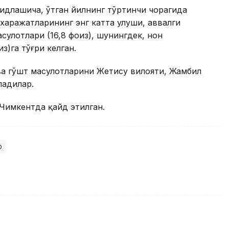
идлашича, ўтган йилнинг тўртинчи чорагида
харажатларининг энг катта улуши, аввалги
ҳсулотлари (16,8 фоиз), шунингдек, нон
из)га тўғри келган.
ва гўшт маҳсулотларини Жетису вилояти, Жамбил
ладилар.
Чимкентда қайд этилган.
р