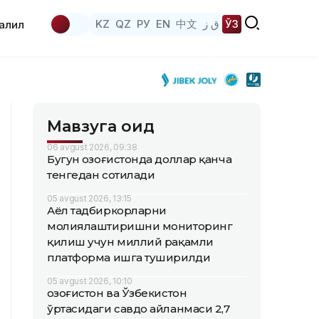
KZ
QZ
РУ
EN
中文
ق ز
ЎЗ
аҳлил
Мавзуга оид
06 avgust 2026, 09:38
Бугун Қозоғистонда доллар қанча
тенгедан сотилади
05 avgust 2026, 13:15
Аёл тадбиркорларни
молиялаштиришни мониторинг
қилиш учун миллий рақамли
платформа ишга туширилди
05 avgust 2026, 10:10
Қозоғистон ва Ўзбекистон
ўртасидаги савдо айланмаси 2,7