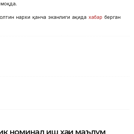
моқда.
олтин нархи қанча эканлиги ҳақида
хабар
берган
ик номинал иш ҳақи маълум