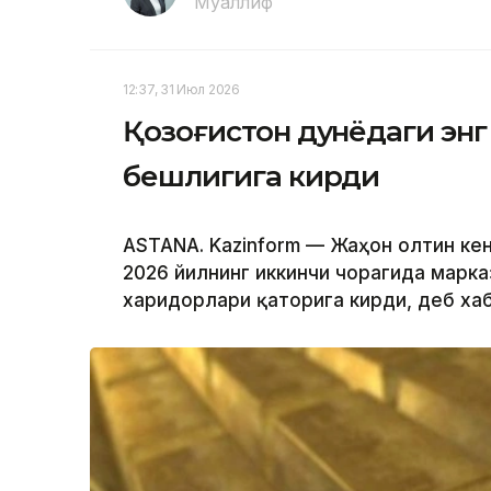
Муаллиф
12:37, 31 Июл 2026
Қозоғистон дунёдаги эн
бешлигига кирди
ASTANA. Kazinform — Жаҳон олтин кен
2026 йилнинг иккинчи чорагида марка
харидорлари қаторига кирди, деб х