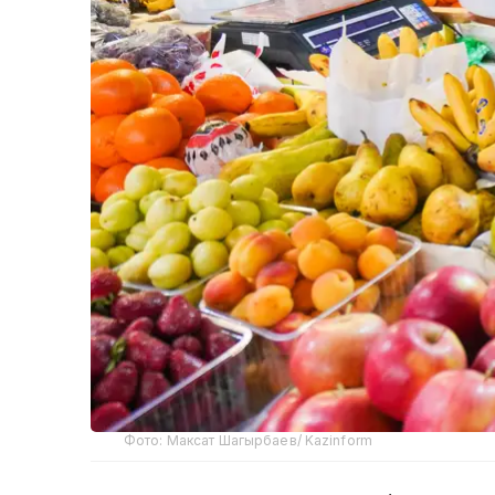
Фото: Максат Шагырбаев/ Kazinform