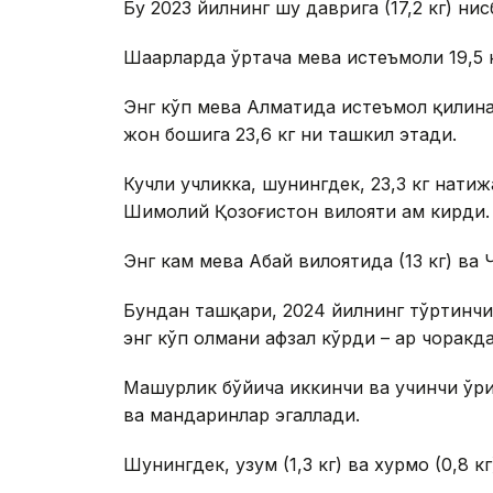
Бу 2023 йилнинг шу даврига (17,2 кг) нис
Шаҳарларда ўртача мева истеъмоли 19,5 к
Энг кўп мева Алматида истеъмол қилинад
жон бошига 23,6 кг ни ташкил этади.
Кучли учликка, шунингдек, 23,3 кг натиж
Шимолий Қозоғистон вилояти ҳам кирди.
Энг кам мева Абай вилоятида (13 кг) ва 
Бундан ташқари, 2024 йилнинг тўртинчи
энг кўп олмани афзал кўрди – ҳар чоракд
Машҳурлик бўйича иккинчи ва учинчи ўрин
ва мандаринлар эгаллади.
Шунингдек, узум (1,3 кг) ва хурмо (0,8 