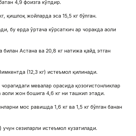
батан 4,9 фоизга кўпдир.
г, қишлоқ жойларда эса 15,5 кг бўлган.
и, бу ерда ўртача кўрсаткич ҳар чоракда аҳоли
а билан Астана ва 20,8 кг натижа қайд этган
Чимкентда (12,3 кг) истеъмол қилинади.
 чорагидаги мевалар орасида қозоғистонликлар
а аҳоли жон бошига 4,6 кг ни ташкил этади.
ларни мос равишда 1,6 кг ва 1,5 кг бўлган банан
кг) учун сезиларли истеъмол кузатилади.