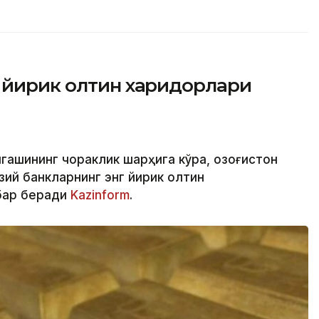
г йирик олтин харидорлари
гашининг чораклик шарҳига кўра, Қозоғистон
зий банкларнинг энг йирик олтин
абар беради
Kazinform
.