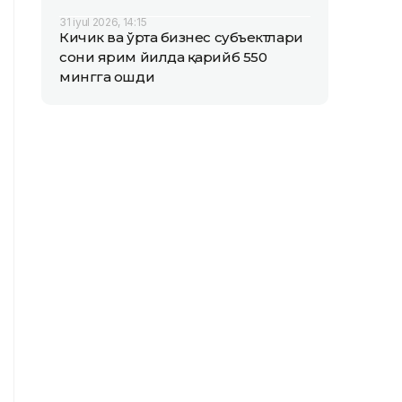
31 iyul 2026, 14:15
Кичик ва ўрта бизнес субъектлари
сони ярим йилда қарийб 550
мингга ошди