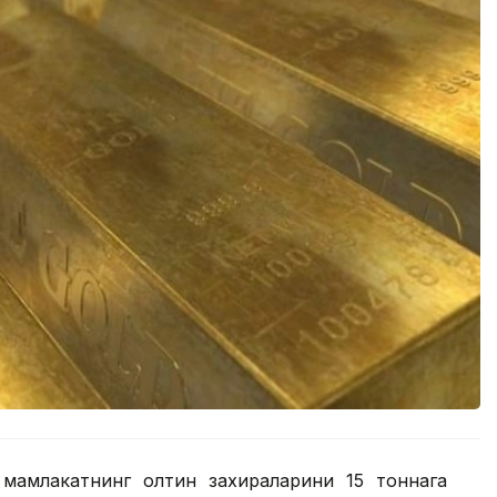
мамлакатнинг олтин захираларини 15 тоннага