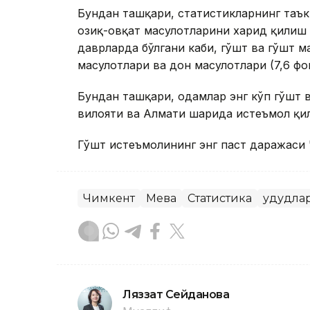
Бундан ташқари, статистикларнинг таък
озиқ-овқат маҳсулотларини харид қилиш 
даврларда бўлгани каби, гўшт ва гўшт ма
маҳсулотлари ва дон маҳсулотлари (7,6 фо
Бундан ташқари, одамлар энг кўп гўшт 
вилояти ва Алмати шаҳрида истеъмол қи
Гўшт истеъмолининг энг паст даражаси 
Чимкент
Мева
Статистика
Ҳудудла
Ляззат Сейданова