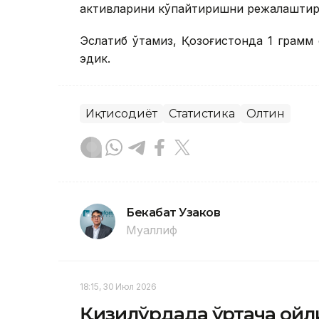
активларини кўпайтиришни режалаштир
Эслатиб ўтамиз, Қозоғистонда 1 грамм 
эдик.
Иқтисодиёт
Статистика
Олтин
Бекабат Узаков
Муаллиф
18:15, 30 Июл 2026
Қизилўрдада ўртача ойл