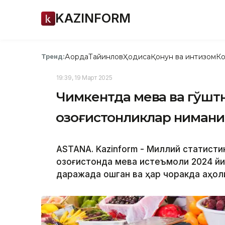
KAZINFORM
Ақорда
Тайинлов
Ҳодиса
Қонун ва интизом
Ко
Тренд:
19:39, 19 Март 2025
Чимкентда мева ва гўшт
қозоғистонликлар нимани
ASTANA. Kazinform - Миллий статист
Қозоғистонда мева истеъмоли 2024 й
даражада ошган ва ҳар чоракда аҳоли