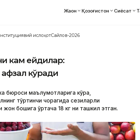
Жаҳон
Қозоғистон
Сиёсат
Т
нституциявий ислоҳот
Сайлов-2026
ни кам ейдилар:
 афзал кўради
ика бюроси маълумотларига кўра,
илнинг тўртинчи чорагида сезиларли
 жон бошига ўртача 18 кг ни ташкил этган.