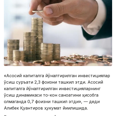
«Асосий капиталга йўналтирилган инвестициялар
ўсиш суръати 2,3 фоизни ташкил этди. Асосий
капиталга йўналтирилган инвестицияларнинг
ўсиш динамикаси тоғ-кон саноатини ҳисобга
олмаганда 0,7 фоизни ташкил этди», — деди
Алибек Қуантиров ҳукумат йиғилишида.