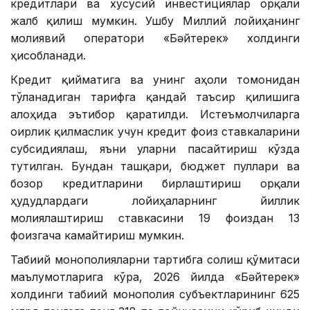
кредитлари ва хусусий инвестициялар орқали
жалб қилиш мумкин. Ушбу Миллий лойиҳанинг
молиявий оператори «Бәйтерек» холдинги
ҳисобланади.
Кредит қийматига ва унинг аҳоли томонидан
тўланадиган тарифга қандай таъсир қилишига
алоҳида эътибор қаратилди. Истеъмолчиларга
оғирлик қилмаслик учун кредит фоиз ставкаларини
субсидиялаш, яъни уларни пасайтириш кўзда
тутилган. Бундан ташқари, бюджет пуллари ва
бозор кредитларини бирлаштириш орқали
ҳудудлардаги лойиҳаларнинг йиллик
молиялаштириш ставкасини 19 фоиздан 13
фоизгача камайтириш мумкин.
Табиий монополияларни тартибга солиш қўмитаси
маълумотларига кўра, 2026 йилда «Бәйтерек»
холдинги табиий монополия субъектларининг 625