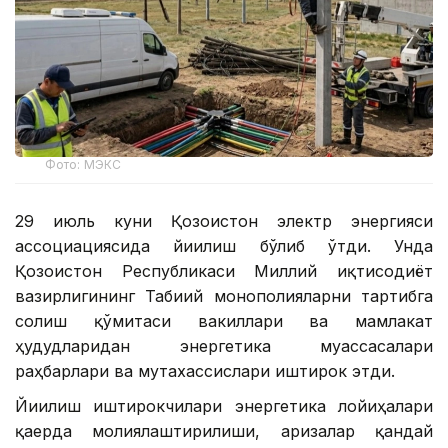
Фото: МЭКС
29 июль куни Қозоғистон электр энергияси
ассоциациясида йиғилиш бўлиб ўтди. Унда
Қозоғистон Республикаси Миллий иқтисодиёт
вазирлигининг Табиий монополияларни тартибга
солиш қўмитаси вакиллари ва мамлакат
ҳудудларидан энергетика муассасалари
раҳбарлари ва мутахассислари иштирок этди.
Йиғилиш иштирокчилари энергетика лойиҳалари
қаерда молиялаштирилиши, аризалар қандай