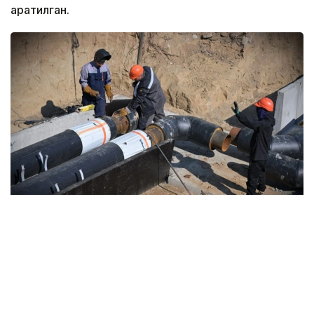
қаратилган.
Фото: Ҳукумат
Ҳукумат маълумотларига кўра, 2025-2029
йилларда ушбу мақсадда жами 13 трлн тенге
инвестицияларни жалб қилиш режалаштирилган.