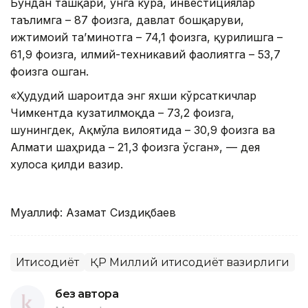
Бундан ташқари, унга кўра, инвестициялар
таълимга – 87 фоизга, давлат бошқаруви,
ижтимоий та’минотга – 74,1 фоизга, қурилишга –
61,9 фоизга, илмий-техникавий фаолиятга – 53,7
фоизга ошган.
«Ҳудудий шароитда энг яхши кўрсаткичлар
Чимкентда кузатилмоқда – 73,2 фоизга,
шунингдек, Ақмўла вилоятида – 30,9 фоизга ва
Алмати шаҳрида – 21,3 фоизга ўсган», — дея
хулоса қилди вазир.
Муаллиф: Азамат Сиздиқбаев
Иқтисодиёт
ҚР Миллий иқтисодиёт вазирлиги
без автора