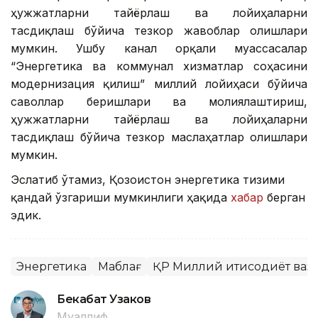
ҳужжатларни тайёрлаш ва лойиҳаларни
тасдиқлаш бўйича тезкор жавоблар олишлари
мумкин. Ушбу канал орқали муассасалар
“Энергетика ва коммунал хизматлар соҳасини
модернизация қилиш” миллий лойиҳаси бўйича
саволлар беришлари ва молиялаштириш,
ҳужжатларни тайёрлаш ва лойиҳаларни
тасдиқлаш бўйича тезкор маслаҳатлар олишлари
мумкин.
Эслатиб ўтамиз, Қозоғистон энергетика тизими
қандай ўзгариши мумкинлиги ҳақида
хабар
берган
эдик.
Энергетика
Маблағ
ҚР Миллий иқтисодиёт ваз
Бекабат Узаков
Муаллиф