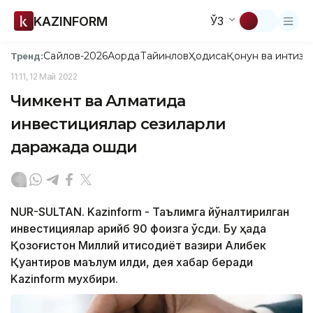
KAZINFORM
ЎЗ
Сайлов-2026
Ақорда
Тайинлов
Ҳодиса
Қонун ва интизо
Тренд:
11:11, 12 Май 2022
Чимкент ва Алматида
инвестициялар сезиларли
даражада ошди
NUR-SULTAN. Kazinform - Таълимга йўналтирилган
инвестициялар қарийб 90 фоизга ўсди. Бу ҳақда
Қозоғистон Миллий иқтисодиёт вазири Алибек
Қуантиров маълум қилди, дея хабар беради
Kazinform мухбири.