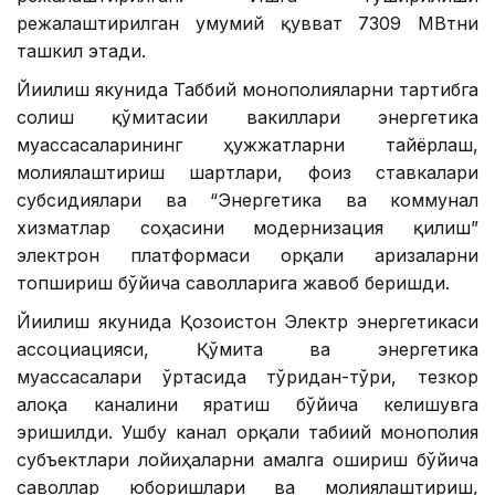
режалаштирилган умумий қувват 7309 МВтни
ташкил этади.
Йиғилиш якунида Таббий монополияларни тартибга
солиш қўмитасии вакиллари энергетика
муассасаларининг ҳужжатларни тайёрлаш,
молиялаштириш шартлари, фоиз ставкалари
субсидиялари ва “Энергетика ва коммунал
хизматлар соҳасини модернизация қилиш”
электрон платформаси орқали аризаларни
топшириш бўйича саволларига жавоб беришди.
Йиғилиш якунида Қозоғистон Электр энергетикаси
ассоциацияси, Қўмита ва энергетика
муассасалари ўртасида тўғридан-тўғри, тезкор
алоқа каналини яратиш бўйича келишувга
эришилди. Ушбу канал орқали табиий монополия
субъектлари лойиҳаларни амалга ошириш бўйича
саволлар юборишлари ва молиялаштириш,