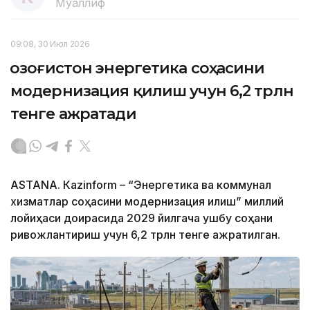
Муаллиф
09:08, 30 Июл 2026
Қозоғистон энергетика соҳасини
модернизация қилиш учун 6,2 трлн
тенге ажратади
ASTANА. Кazinform – “Энергетика ва коммунал
хизматлар соҳасини модернизация қилиш” миллий
лойиҳаси доирасида 2029 йилгача ушбу соҳани
ривожлантириш учун 6,2 трлн тенге ажратилган.