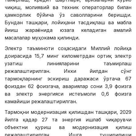
чиқиш, молиявий ва техник операторлар билан
ҳамкорлик бўйича ўз саволларини беришди.
Бундан ташқари, лойиҳани тасдиқлаш ва маблағ
йиғиш жараёнида юзага келадиган амалий
масалалар муҳокама қилинди.
Электр таъминоти соҳасидаги Миллий лойиҳа
доирасида 15,7 минг километрдан ортиқ электр
узатиш линияларини таъмирлаш
режалаштирилган. Икки йилдан сўнг
тармоқларнинг эскириш даражаси ўртача 67
фоиздан 62 фоизгача, авариялар сони 3,9 фоизга
ва электр энергияси истеъмоли 0,6 фоизга
камайиши режалаштирилган.
Тармоқни модернизация қилишдан ташқари, 2029
йилга қадар 27 та энергия ишлаб чиқарувчи
объектни қуриш ва модернизация қилиш
режалаштирилган. Ишга туширилиши