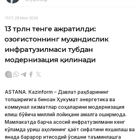
11:07, 28 Июл 2026
13 трлн тенге ажратилди:
Қозоғистоннинг муҳандислик
инфратузилмаси тубдан
модернизация қилинади
ASTANА. Кazinform – Давлат раҳбарининг
топшириғига биноан Ҳукумат энергетика ва
коммунал хизматлар соҳаларини модернизация
қилиш бўйича миллий лойиҳани амалга оширмоқда.
Мамлакатда барча асосий инфратузилмани кенг
кўламда қуриш аҳолининг ҳаёт сифатини яхшилаш ва
янада барқарор иқтисодий ўсишни таъминлашга