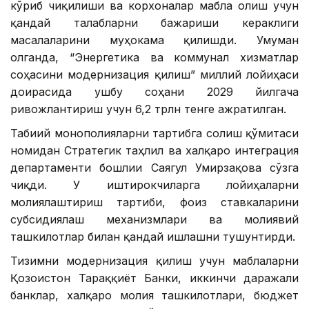
кўриб чиқилиши ва корхоналар маблағ олиш учун
қандай талабларни бажариши кераклиги
масалаларини муҳокама қилишди. Умуман
олганда, “Энергетика ва коммунал хизматлар
соҳасини модернизация қилиш” миллий лойиҳаси
доирасида ушбу соҳани 2029 йилгача
ривожлантириш учун 6,2 трлн тенге ажратилган.
Табиий монополияларни тартибга солиш қўмитаси
номидан Стратегик таҳлил ва халқаро интеграция
департаменти бошлиғи Саягул Умирзақова сўзга
чиқди. У иштирокчиларга лойиҳаларни
молиялаштириш тартиби, фоиз ставкаларини
субсидиялаш механизмлари ва молиявий
ташкилотлар билан қандай ишлашни тушунтирди.
Тизимни модернизация қилиш учун маблағларни
Қозоғистон Тараққиёт Банки, иккинчи даражали
банклар, халқаро молия ташкилотлари, бюджет