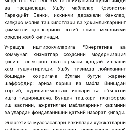
млрд тенгега тенг 318 та лойиҳасини кўриб чиқди
ва тасдиқлади. Ушбу маблағлар Қозоғистон
Тараққиёт Банки, иккинчи даражали банклар,
халқаро молия ташкилотлари ва ҳокимликларнинг
қимматли қоғозларини сотиб олиш механизми
орқали жалб қилинади.
Учрашув иштирокчиларига “Энергетика ва
коммунал хизматлар соҳасини модернизация
қилиш” электрон платформаси қандай ишлаши
ҳам тушунтирилди. Ушбу тизимда лойиҳанинг
бошидан охиригача бўлган бутун жараён
шаффофдир: ариза бериш ва маблағ йиғишдан
тортиб, қурилиш-монтаж ишлари ва объектни
ишга туширишгача. Бундан ташқари, платформа
иш вақтини, ажратилган маблағларнинг ҳажмини
ва улардан фойдаланишни қатъий назорат қилади.
Энергетика муассасалари вакиллари ҳужжатларни
тайёрлаш, кредит шартлари, аризаларни кўриб