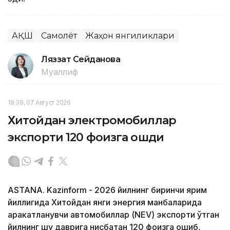
АҚШ
Самолёт
Жаҳон янгиликлари
Ляззат Сейданова
Муаллиф
18:38, 07 Август 2026
Хитойдан электромобиллар
экспорти 120 фоизга ошди
ASTANA. Kazinform - 2026 йилнинг биринчи ярим
йиллигида Хитойдан янги энергия манбаларида
ҳаракатланувчи автомобиллар (NEV) экспорти ўтган
йилнинг шу даврига нисбатан 120 фоизга ошиб,