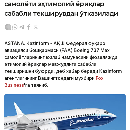
самолёти эҳтимолий ёриқлар
сабабли текширувдан ўтказилади
ASTANA. Kazinform - АҚШ Федерал фуқаро
авиацияси бошқармаси (FAA) Boeing 737 Max
самолётларининг юзлаб намунасини фюзеляжда
эҳтимолий ёриқлар мавжудлиги сабабли
текширишни буюрди, деб хабар беради Kazinform
агентлигининг Вашингтондаги мухбири
Fox
Business
'га таяниб.