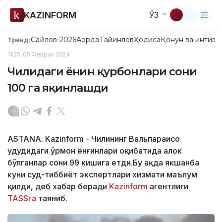
KAZINFORM
ЎЗ
Сайлов-2026
Ақорда
Тайинлов
Ҳодиса
Қонун ва интизо
Тренд:
11:25, 05 Феврал 2024
Чилидаги ёнғин қурбонлари сони
100 га яқинлашди
ASTANA. Kazinform - Чилининг Вальпараисо
ҳудудидаги ўрмон ёнғинлари оқибатида ҳалок
бўлганлар сони 99 кишига етди.Бу ҳақда якшанба
куни суд-тиббиёт экспертлари хизмати маълум
қилди, деб хабар беради
Kazinform
агентлиги
TASSга
таяниб.