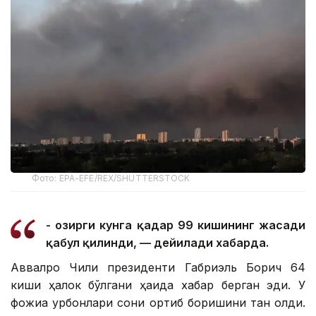
Фото: EPA-EFE/REX/SHUTTERSTOCK
- Ҳозирги кунга қадар 99 кишининг жасади
қабул қилинди, — дейилади хабарда.
Аввалроқ Чили президенти Габриэль Борич 64
киши ҳалок бўлгани ҳақида хабар берган эди. У
фожиа қурбонлари сони ортиб боришини тан олди.