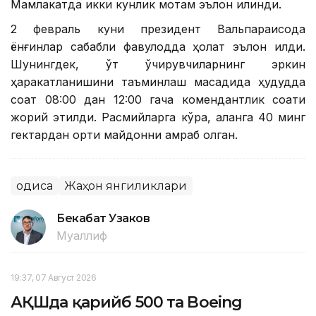
Мамлакатда икки кунлик мотам эълон қилинди.
2 февраль куни президент Вальпараисода
ёнғинлар сабабли фавқулодда ҳолат эълон қилди.
Шунингдек, ўт ўчирувчиларнинг эркин
ҳаракатланишини таъминлаш мақсадида ҳудудда
соат 08:00 дан 12:00 гача комендантлик соати
жорий этилди. Расмийларга кўра, аланга 40 минг
гектардан ортиқ майдонни қамраб олган.
Ҳодиса
Жаҳон янгиликлари
Бекабат Узаков
Муаллиф
19:37, 07 Август 2026
АҚШда қарийб 500 та Boeing