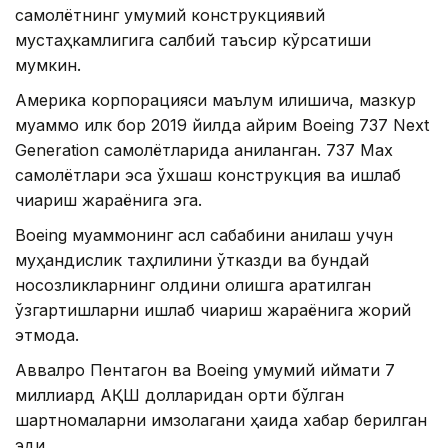
самолётнинг умумий конструкциявий
мустаҳкамлигига салбий таъсир кўрсатиши
мумкин.
Америка корпорацияси маълум қилишича, мазкур
муаммо илк бор 2019 йилда айрим Boeing 737 Next
Generation самолётларида аниқланган. 737 Max
самолётлари эса ўхшаш конструкция ва ишлаб
чиқариш жараёнига эга.
Boeing муаммонинг асл сабабини аниқлаш учун
муҳандислик таҳлилини ўтказди ва бундай
носозликларнинг олдини олишга қаратилган
ўзгартишларни ишлаб чиқариш жараёнига жорий
этмоқда.
Аввалроқ Пентагон ва Boeing умумий қиймати 7
миллиард АҚШ долларидан ортиқ бўлган
шартномаларни имзолагани ҳақида хабар берилган
эди.