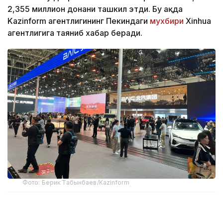
2,355 миллион донани ташкил этди. Бу ҳақда
Kazinform агентлигининг Пекиндаги
мухбири
Xinhua
агентлигига таяниб хабар беради.
Фото: Берик Табынбаев/Kazinform
Хабарнинг ҳаққонийлигига Хитой Автомобилсозлик
саноати ассоциацияси маълумотлари далолат