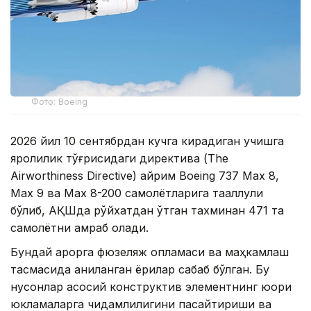
Фото: Boeing
2026 йил 10 сентябрдан кучга кирадиган учишга
яроқлилик тўғрисидаги директива (The
Airworthiness Directive) айрим Boeing 737 Max 8,
Max 9 ва Max 8-200 самолётларига тааллуқли
бўлиб, АҚШда рўйхатдан ўтган тахминан 471 та
самолётни қамраб олади.
Бундай қарорга фюзеляж қопламаси ва маҳкамлаш
тасмасида аниқланган ёриқлар сабаб бўлган. Бу
нуқсонлар асосий конструктив элементнинг юқори
юкламаларга чидамлилигини пасайтириши ва