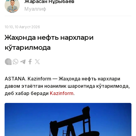
Жарасқан Нұрыбаев
Муаллиф
10:10, 10 Август 2026
Жаҳонда нефть нархлари
кўтарилмоқда
ASTANA. Kazinform — Жаҳонда нефть нархлари
давом этаётган ноаниқлик шароитида кўтарилмоқда,
деб хабар беради
Kazinform
.