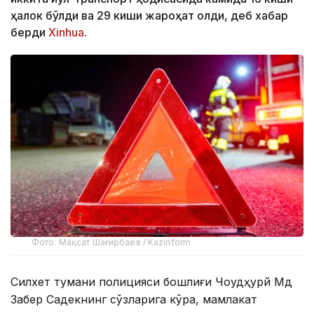
ҳалок бўлди ва 29 киши жароҳат олди, деб хабар
берди
Xinhua
.
Фото: Мақсат Шағирбаев / Kazinform
Силхет тумани полицияси бошлиғи Чоудҳурй Мд
Забер Садекнинг сўзларига кўра, мамлакат