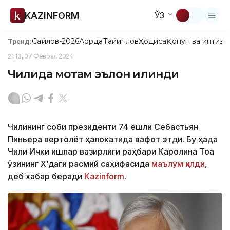
KAZINFORM
ЎЗ
Сайлов-2026
Ақорда
Тайинлов
Ҳодиса
Қонун ва интизо
Тренд:
21:13, 07 Феврал 2024
Чилида мотам эълон қилинди
Чилининг собиқ президенти 74 ёшли Себастьян
Пиньера вертолёт ҳалокатида вафот этди. Бу ҳақда
Чили Ички ишлар вазирлиги раҳбари Каролина Тоа
ўзининг X’даги расмий саҳифасида
маълум қилди
,
деб хабар беради
Каzinform
.