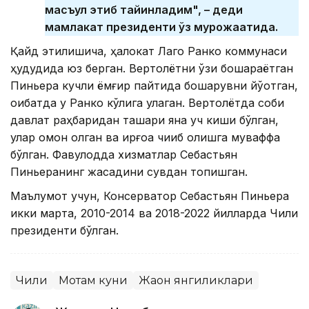
масъул этиб тайинладим", – деди
мамлакат президенти ўз мурожаатида.
Қайд этилишича, ҳалокат Лаго Ранко коммунаси
ҳудудида юз берган. Вертолётни ўзи бошқараётган
Пиньера кучли ёмғир пайтида бошқарувни йўқотган,
оқибатда у Ранко кўлига қулаган. Вертолётда собиқ
давлат раҳбаридан ташқари яна уч киши бўлган,
улар омон қолган ва қирғоққа чиқиб олишга муваффақ
бўлган. Фавқулодда хизматлар Себастьян
Пиньеранинг жасадини сувдан топишган.
Маълумот учун, Консерватор Себастьян Пиньера
икки марта, 2010-2014 ва 2018-2022 йилларда Чили
президенти бўлган.
Чили
Мотам куни
Жаҳон янгиликлари