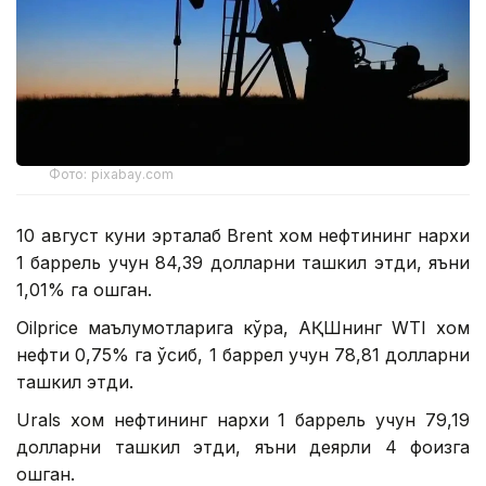
Фото: pixabay.com
10 август куни эрталаб Brent хом нефтининг нархи
1 баррель учун 84,39 долларни ташкил этди, яъни
1,01% га ошган.
Oilprice маълумотларига кўра, АҚШнинг WТI хом
нефти 0,75% га ўсиб, 1 баррел учун 78,81 долларни
ташкил этди.
Urals хом нефтининг нархи 1 баррель учун 79,19
долларни ташкил этди, яъни деярли 4 фоизга
ошган.