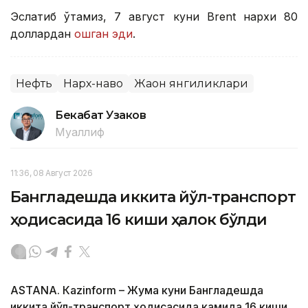
Эслатиб ўтамиз, 7 август куни Brent нархи 80
доллардан
ошган эди
.
Нефть
Нарх-наво
Жаҳон янгиликлари
Бекабат Узаков
Муаллиф
11:36, 08 Август 2026
Бангладешда иккита йўл-транспорт
ҳодисасида 16 киши ҳалок бўлди
ASTANА. Кazinform – Жума куни Бангладешда
иккита йўл-транспорт ҳодисасида камида 16 киши