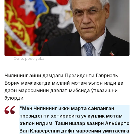
Фото: podolyaka
Чилининг айни дамдаги Президенти Габриэль
Борич мамлакатда миллий мотам эълон қилди ва
дафн маросимини давлат миқёсида ўтказишни
буюрди.
"Мен Чилининг икки марта сайланган
президенти хотирасига уч кунлик мотам
эълон қилдим. Ташқи ишлар вазири Альберто
Ван Клаверенни дафн маросими қўмитасига