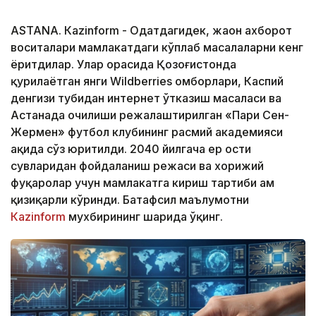
ASTANА. Кazinform - Одатдагидек, жаҳон ахборот
воситалари мамлакатдаги кўплаб масалаларни кенг
ёритдилар. Улар орасида Қозоғистонда
қурилаётган янги Wildberries омборлари, Каспий
денгизи тубидан интернет ўтказиш масаласи ва
Астанада очилиши режалаштирилган «Пари Сен-
Жермен» футбол клубининг расмий академияси
ҳақида сўз юритилди. 2040 йилгача ер ости
сувларидан фойдаланиш режаси ва хорижий
фуқаролар учун мамлакатга кириш тартиби ҳам
қизиқарли кўринди. Батафсил маълумотни
Кazinform
мухбирининг шарҳида ўқинг.