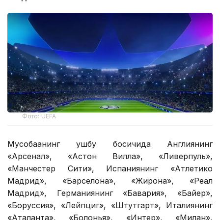
Фото: UEFA
Мусобақанинг ушбу босқичида Англиянинг
«Арсенал», «Астон Вилла», «Ливерпуль»,
«Манчестер Сити», Испаниянинг «Атлетико
Мадрид», «Барселона», «Жирона», «Реал
Мадрид», Германиянинг «Бавария», «Байер»,
«Боруссия», «Лейпциг», «Штутгарт», Италиянинг
«Аталанта», «Болонья», «Интер», «Милан»,