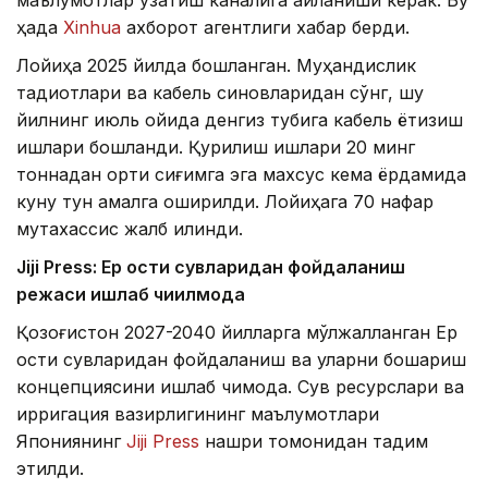
маълумотлар узатиш каналига айланиши керак. Бу
ҳақда
Xinhua
ахборот агентлиги хабар берди.
Лойиҳа 2025 йилда бошланган. Муҳандислик
тадқиқотлари ва кабель синовларидан сўнг, шу
йилнинг июль ойида денгиз тубига кабель ётқизиш
ишлари бошланди. Қурилиш ишлари 20 минг
тоннадан ортиқ сиғимга эга махсус кема ёрдамида
куну тун амалга оширилди. Лойиҳага 70 нафар
мутахассис жалб қилинди.
Jiji Press: Ер ости сувларидан фойдаланиш
режаси ишлаб чиқилмоқда
Қозоғистон 2027-2040 йилларга мўлжалланган Ер
ости сувларидан фойдаланиш ва уларни бошқариш
концепциясини ишлаб чиқмоқда. Сув ресурслари ва
ирригация вазирлигининг маълумотлари
Япониянинг
Jiji Press
нашри томонидан тақдим
этилди.