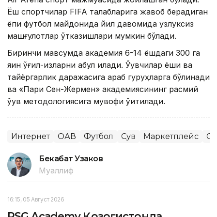
Ёш спортчилар FIFA талабларига жавоб берадиган
ёпиқ футбол майдонида йил давомида узлуксиз
машғулотлар ўтказишлари мумкин бўлади.
Биринчи мавсумда академия 6-14 ёшдаги 300 га
яқин ўғил-қизларни қабул қилади. Ўқувчилар ёши ва
тайёргарлик даражасига қараб гуруҳларга бўлинади
ва «Пари Сен-Жермен» академиясининг расмий
ўқув методологиясига мувофиқ ўқитилади.
Интернет
ОАВ
Футбол
Сув
Маркетплейс
Сп
Бекабат Узаков
Муаллиф
16:15, 05 Август 2026
PSG Academy Қозоғистонда