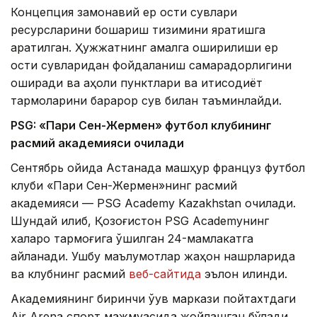
Концепция замонавий ер ости сувлари
ресурсларини бошқариш тизимини яратишга
қаратилган. Ҳужжатнинг амалга оширилиши ер
ости сувларидан фойдаланиш самарадорлигини
оширади ва аҳоли пунктлари ва иқтисодиёт
тармоқларини барқарор сув билан таъминлайди.
PSG: «Пари Сен-Жермен» футбол клубининг
расмий академияси очилади
Сентябрь ойида Астанада машҳур француз футбол
клуби «Пари Сен-Жермен»нинг расмий
академияси — PSG Academy Kazakhstan очилади.
Шундай қилиб, Қозоғистон PSG Academyнинг
халқаро тармоғига қўшилган 24-мамлакатга
айланади. Ушбу маълумотлар жаҳон нашрларида
ва клубнинг расмий
веб-сайтида
эълон қилинди.
Академиянинг биринчи ўқув маркази пойтахтдаги
Air Arena спорт мажмуасида жойлашган бўлади.