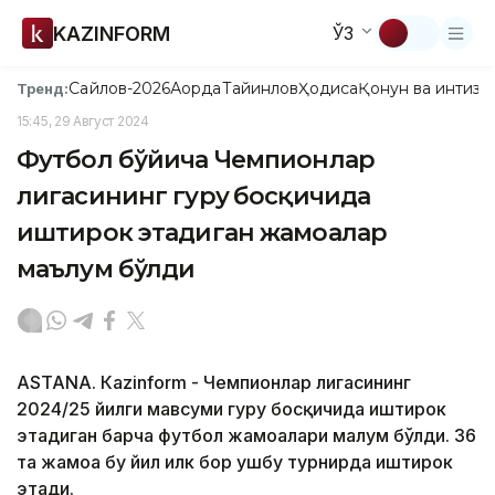
KAZINFORM
ЎЗ
Сайлов-2026
Ақорда
Тайинлов
Ҳодиса
Қонун ва интизо
Тренд:
15:45, 29 Август 2024
Футбол бўйича Чемпионлар
лигасининг гуруҳ босқичида
иштирок этадиган жамоалар
маълум бўлди
ASTANА. Кazinform - Чемпионлар лигасининг
2024/25 йилги мавсуми гуруҳ босқичида иштирок
этадиган барча футбол жамоалари малум бўлди. 36
та жамоа бу йил илк бор ушбу турнирда иштирок
этади.