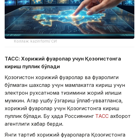
Коллаж: kazinform/ СИ
ТАСС: Хорижий фуқаролар учун Қозоғистонга
кириш пуллик бўлади
Қозоғистон хорижий фуқаролар ва фуқаролиги
бўлмаган шахслар учун мамлакатга кириш учун
электрон рухсатнома тизимини жорий қилиши
мумкин. Агар ушбу ўзгариш қўллаб-қувватланса,
хорижий фуқаролар учун Қозоғистонга кириш
пуллик бўлади. Бу ҳақда Россиянинг
ТАСС
ахборот
агентлиги хабар берди.
Янги тартиб хорижий фуқароларга Қозоғистонга