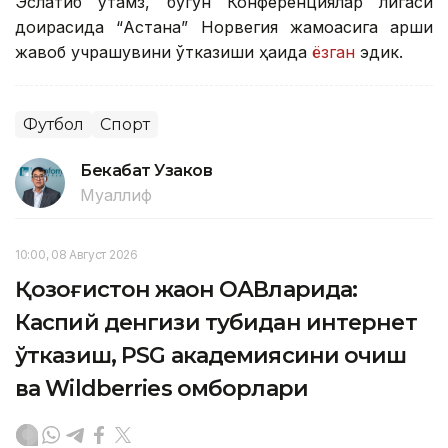
Эслатиб ўтамз, бугун Конференциялар лигаси
доирасида “Астана” Норвегия жамоасига қарши
жавоб учрашувини ўтказиши ҳақида
ёзган
эдик.
Футбол
Спорт
Бекабат Узаков
Муаллиф
10:00, 08 Август 2026
Қозоғистон жаҳон ОАВларида:
Каспий денгизи тубидан интернет
ўтказиш, PSG академиясини очиш
ва Wildberries омборлари