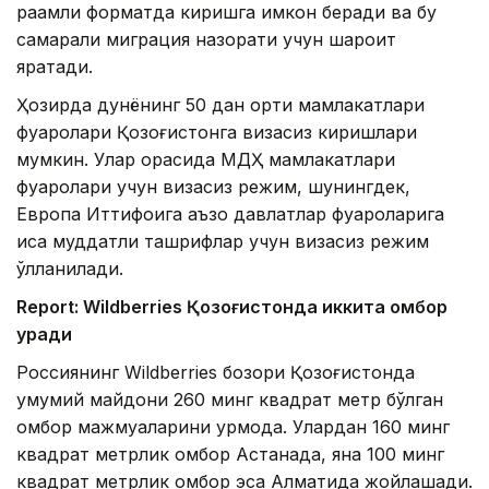
рақамли форматда киришга имкон беради ва бу
самарали миграция назорати учун шароит
яратади.
Ҳозирда дунёнинг 50 дан ортиқ мамлакатлари
фуқаролари Қозоғистонга визасиз киришлари
мумкин. Улар орасида МДҲ мамлакатлари
фуқаролари учун визасиз режим, шунингдек,
Европа Иттифоқига аъзо давлатлар фуқароларига
қисқа муддатли ташрифлар учун визасиз режим
қўлланилади.
Report: Wildberries Қозоғистонда иккита омбор
қуради
Россиянинг Wildberries бозори Қозоғистонда
умумий майдони 260 минг квадрат метр бўлган
омбор мажмуаларини қурмоқда. Улардан 160 минг
квадрат метрлик омбор Астанада, яна 100 минг
квадрат метрлик омбор эса Алматида жойлашади.