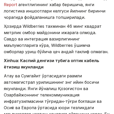
Report
агентлигининг хабар беришича, янги
логистика иншоотлари келгуси йилнинг биринчи
чорагида фойдаланишга топширилади.
Ҳозирда Wildberries тахминан 46 минг квадрат
метрлик омбор майдонини ижарага олмоқда.
Савдо ва интеграция вазирлигининг
маълумотларига кўра, Wildberries қўшимча
омборлар қуриш бўйича ҳеч қандай таклиф олмаган.
Xinhuа: Каспий денгизи тубига оптик кабель
ётқизиш якунланди
Ақтау ва Сумгайит ўртасидаги рақамли
автомагистрал қурилишининг энг қийин босқичи
якунланди. Янги йўналиш Қозоғистон ва
Озарбайжоннинг телекоммуникация
инфратузилмасини тўғридан-тўғри боғлаши ва
Осиё ва Европа ўртасида юқори тезликдаги