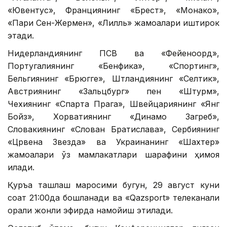
«Ювентус», Франциянинг «Брест», «Монако»,
«Пари Сен-Жермен», «Лилль» жамоалари иштирок
этади.
Нидерландиянинг ПСВ ва «Фейеноорд»,
Португалиянинг «Бенфика», «Спортинг»,
Бельгиянинг «Брюгге», Штландиянинг «Селтик»,
Австриянинг «Зальцбург» пен «Штурм»,
Чехиянинг «Спарта Прага», Швейцариянинг «Янг
Бойз», Хорватиянинг «Динамо Загреб»,
Словакиянинг «Слован Братислава», Сербиянинг
«Црвена Звезда» ва Украинанинг «Шахтер»
жамоалари ўз мамлакатлари шарафини ҳимоя
қилади.
Қуръа ташлаш маросими бугун, 29 август куни
соат 21:00да бошланади ва «Qazsport» телеканали
орқали жонли эфирда намойиш этилади.