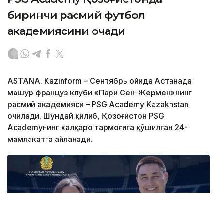
биринчи расмий футбол
академиясини очади
ASTANА. Кazinform – Сентябрь ойида Астанада
машҳур француз клуби «Пари Сен-Жермен»нинг
расмий академияси – PSG Academy Kazakhstan
очилади. Шундай қилиб, Қозоғистон PSG
Academyнинг халқаро тармоғига қўшилган 24-
мамлакатга айланади.