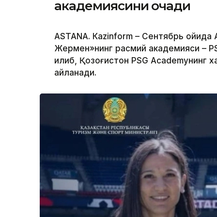
академиясини очади
ASTANА. Кazinform – Сентябрь ойида
Жермен»нинг расмий академияси – P
қилиб, Қозоғистон PSG Academyнинг х
айланади.