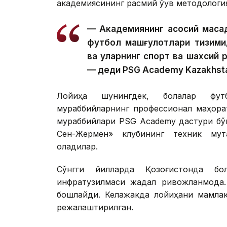
академиясининг расмий ўқув методологи
— Академиянинг асосий мақс
футбол машғулотлари тизими
ва уларнинг спорт ва шахсий
— деди PSG Academy Kazakhsta
Лойиҳа шунингдек, болалар футб
мураббийларнинг профессионал маҳора
мураббийлари PSG Academy дастури бў
Сен-Жермен» клубининг техник мут
оладилар.
Сўнгги йилларда Қозоғистонда бо
инфратузилмаси жадал ривожланмоқда
бошлайди. Келажакда лойиҳани мамлак
режалаштирилган.