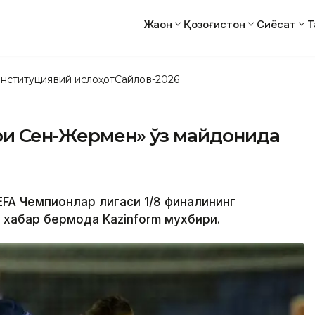
Жаҳон
Қозоғистон
Сиёсат
Т
нституциявий ислоҳот
Сайлов-2026
ри Сен-Жермен» ўз майдонида
и
EFA Чемпионлар лигаси 1/8 финалининг
 хабар бермоқда Kazinform мухбири.