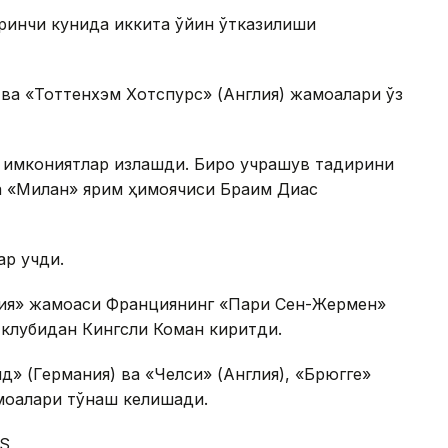
иринчи кунида иккита ўйин ўтказилиши
ва «Тоттенхэм Хотспурс» (Англия) жамоалари ўз
имкониятлар излашди. Бироқ учрашув тақдирини
ида «Милан» ярим ҳимоячиси Браим Диас
р қучди.
рия» жамоаси Франциянинг «Пари Сен-Жермен»
 клубидан Кингсли Коман киритди.
» (Германия) ва «Челси» (Англия), «Брюгге»
моалари тўқнаш келишади.
S