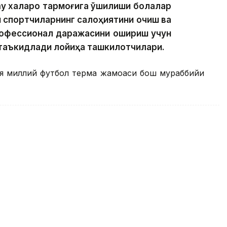
 халқаро тармоғига қўшилиши болалар
 спортчиларнинг салоҳиятини очиш ва
рофессионал даражасини ошириш учун
 таъкидлади лойиҳа ташкилотчилари.
ия миллий футбол терма жамоаси бош мураббийи