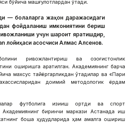
яси бўйича машғулотлардан ўтади.
ади — болаларга жаҳон даражасидаги
дан фойдаланиш имкониятини бериш
 ривожланиши учун шароит яратишдир,
n лойиҳаси асосчиси Алмас Алсенов.
олини ривожлантириш ва қозоғистонлик
тини оширишга қаратилган. Академиянинг барча
йича махсус тайёргарликдан ўтадилар ва «Пари
ахассисларидан доимий методологик ёрдам
лалар футболига қизиқиш ортди ва спорт
. Академиянинг биринчи маркази Астанада иш
атнинг бошқа ҳудудларида ҳам амалга ошириш