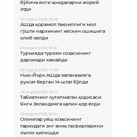
бўйича янги қоидаларни жорий
этди
06 avgust 2026, 18:40
АҚШда қорамол тақчиллиги мол
гўшти нархининг кескин ошишига
олиб келди
06 avgust 2026, 18:10
Туркияда туризм соҳасининг
даромади камайди
06 avgust 2026, 17:38
Нью-Йорк АҚШда эвтаназияга
рухсат берган 14-штат бўлди
06 avgust 2026, 16:41
Табиатнинг кутилмаган ҳодисаси:
Янги Зеландияга қалин қор ёғди
06 avgust 2026, 15:10
Олимлар Қуёш юзасининг
тарихдаги энг аниқ тасвирларини
эълон қилишди