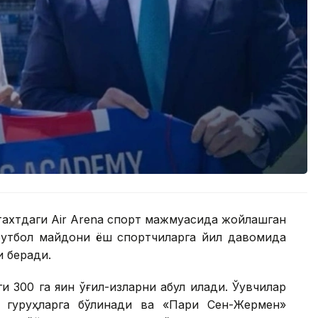
тахтдаги Air Arena спорт мажмуасида жойлашган
қ футбол майдони ёш спортчиларга йил давомида
 беради.
00 га яқин ўғил-қизларни қабул қилади. Ўқувчилар
б гуруҳларга бўлинади ва «Пари Сен-Жермен»