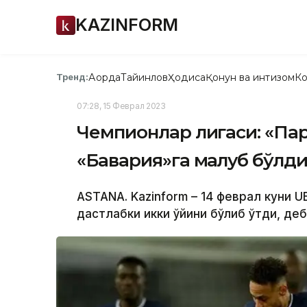
KAZINFORM
Ақорда
Тайинлов
Ҳодиса
Қонун ва интизом
Ко
Тренд:
07:28, 15 Феврал 2023
Чемпионлар лигаси: «Па
«Бавария»га мағлуб бўлд
ASTANA. Kazinform – 14 феврал куни U
дастлабки икки ўйини бўлиб ўтди, деб