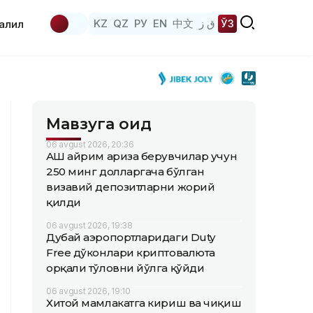
KZ
QZ
РУ
EN
中文
ق ز
ЎЗ
аҳлил
Мавзуга оид
06 avgust 2026, 20:36
АҚШ айрим ариза берувчилар учун
250 минг долларгача бўлган
визавий депозитларни жорий
қилди
06 avgust 2026, 19:38
Дубай аэропортларидаги Duty
Free дўконлари криптовалюта
орқали тўловни йўлга қўйди
06 avgust 2026, 19:10
Хитой мамлакатга кириш ва чиқиш