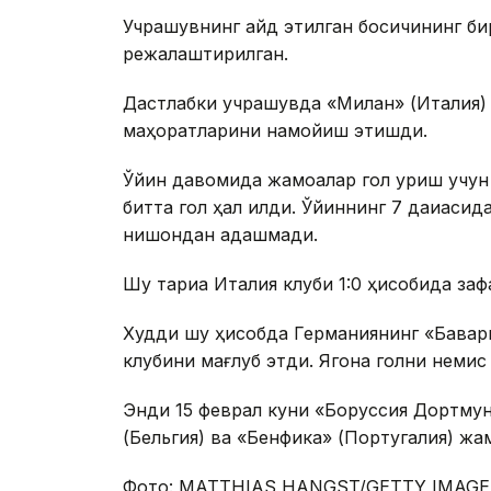
Учрашувнинг қайд этилган босқичининг б
режалаштирилган.
Дастлабки учрашувда «Милан» (Италия) 
маҳоратларини намойиш этишди.
Ўйин давомида жамоалар гол уриш учун 
битта гол ҳал қилди. Ўйиннинг 7 дақиқас
нишондан адашмади.
Шу тариқа Италия клуби 1:0 ҳисобида зафа
Худди шу ҳисобда Германиянинг «Бава
клубини мағлуб этди. Ягона голни немис
Энди 15 феврал куни «Боруссия Дортмунд
(Бельгия) ва «Бенфика» (Португалия) жа
Фото: MATTHIAS HANGST/GETTY IMAGE