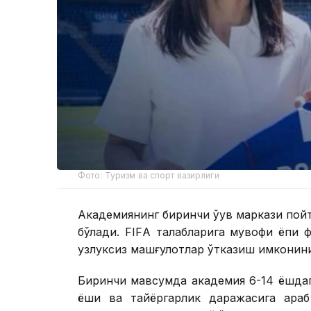
Фото: Туризм ва спорт вазирлиги
Академиянинг биринчи ўқув маркази пой
бўлади. FIFА талабларига мувофиқ ёпи
узлуксиз машғулотлар ўтказиш имконини
Биринчи мавсумда академия 6-14 ёшдаги 3
ёши ва тайёргарлик даражасига қара