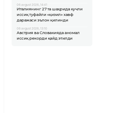
06 avgust 2026, 14:41
Италиянинг 27 та шаҳрида кучли
иссиқ туфайли «қизил» хавф
даражаси эълон қилинди
06 avgust 2026, 13:10
Австрия ва Словакияда аномал
иссиқ рекорди қайд этилди