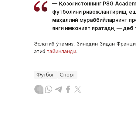
— Қозоғистоннинг PSG Academy
футболини ривожлантириш, ёш
маҳаллий мураббийларнинг п
янги имконият яратади, — деб
Эслатиб ўтамиз, Зинедин Зидан Франц
этиб
тайинланди
.
Футбол
Спорт
Бекабат Узаков
Муаллиф