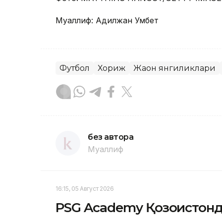
Муаллиф: Адилжан Умбет
Футбол
Хориж
Жаҳон янгиликлари
без автора
Муаллиф
16:15, 05 Август 2026
PSG Academy Қозоғистон