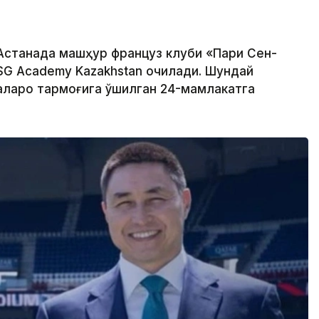
 Астанада машҳур француз клуби «Пари Сен-
SG Academy Kazakhstan очилади. Шундай
алқаро тармоғига қўшилган 24-мамлакатга