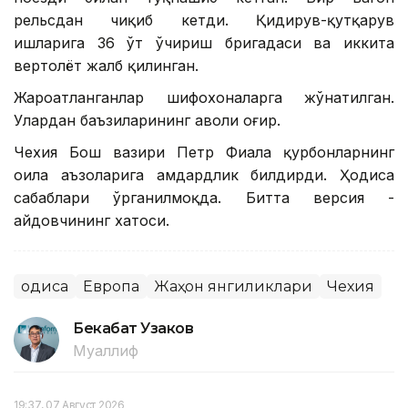
рельсдан чиқиб кетди. Қидирув-қутқарув
ишларига 36 ўт ўчириш бригадаси ва иккита
вертолёт жалб қилинган.
Жароҳатланганлар шифохоналарга жўнатилган.
Улардан баъзиларининг аҳволи оғир.
Чехия Бош вазири Петр Фиала қурбонларнинг
оила аъзоларига ҳамдардлик билдирди. Ҳодиса
сабаблари ўрганилмоқда. Битта версия -
ҳайдовчининг хатоси.
Ҳодиса
Европа
Жаҳон янгиликлари
Чехия
Бекабат Узаков
Муаллиф
19:37, 07 Август 2026