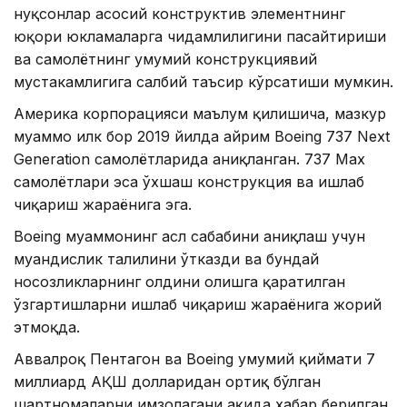
нуқсонлар асосий конструктив элементнинг
юқори юкламаларга чидамлилигини пасайтириши
ва самолётнинг умумий конструкциявий
мустаҳкамлигига салбий таъсир кўрсатиши мумкин.
Америка корпорацияси маълум қилишича, мазкур
муаммо илк бор 2019 йилда айрим Boeing 737 Next
Generation самолётларида аниқланган. 737 Max
самолётлари эса ўхшаш конструкция ва ишлаб
чиқариш жараёнига эга.
Boeing муаммонинг асл сабабини аниқлаш учун
муҳандислик таҳлилини ўтказди ва бундай
носозликларнинг олдини олишга қаратилган
ўзгартишларни ишлаб чиқариш жараёнига жорий
этмоқда.
Аввалроқ Пентагон ва Boeing умумий қиймати 7
миллиард АҚШ долларидан ортиқ бўлган
шартномаларни имзолагани ҳақида хабар берилган