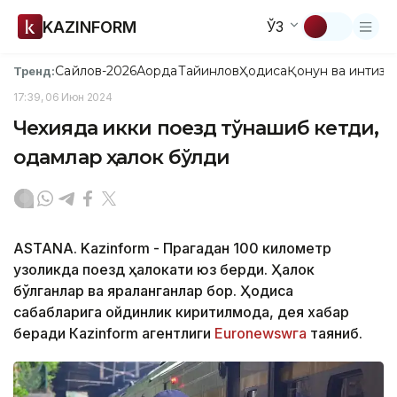
KAZINFORM
ЎЗ
Сайлов-2026
Ақорда
Тайинлов
Ҳодиса
Қонун ва интизо
Тренд:
17:39, 06 Июн 2024
Чехияда икки поезд тўқнашиб кетди,
одамлар ҳалок бўлди
ASTANA. Kazinform - Прагадан 100 километр
узоқликда поезд ҳалокати юз берди. Ҳалок
бўлганлар ва яраланганлар бор. Ҳодиса
сабабларига ойдинлик киритилмоқда, дея хабар
беради Кazinform агентлиги
Euronewswга
таяниб.