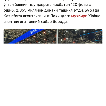
ўтган йилнинг шу даврига нисбатан 120 фоизга
ошиб, 2,355 миллион донани ташкил этди. Бу ҳақда
Kazinform агентлигининг Пекиндаги
мухбири
Xinhua
агентлигига таяниб хабар беради.
Фото: Берик Табынбаев/Kazinform