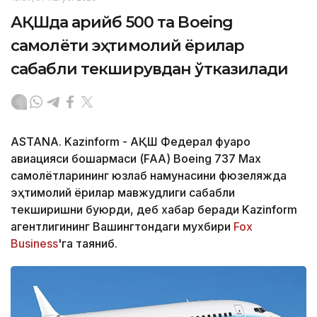
АҚШда қарийб 500 та Boeing
самолёти эҳтимолий ёриқлар
сабабли текширувдан ўтказилади
ASTANA. Kazinform - АҚШ Федерал фуқаро
авиацияси бошқармаси (FAA) Boeing 737 Max
самолётларининг юзлаб намунасини фюзеляжда
эҳтимолий ёриқлар мавжудлиги сабабли
текширишни буюрди, деб хабар беради Kazinform
агентлигининг Вашингтондаги мухбири
Fox
Business
'га таяниб.