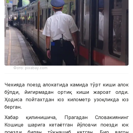
Фото: pixabay.com
Чехияда поезд ҳалокатида камида тўрт киши ҳалок
бўлди, йигирмадан ортиқ киши жароҳат олди.
Ҳодиса пойтахтдан юз километр узоқликда юз
берган.
Хабар қилинишича, Прагадан Словакиянинг
Кошице шаҳрига кетаётган йўловчи поезди юк
поезди билан тўқнашиб кетган. Бир вагон