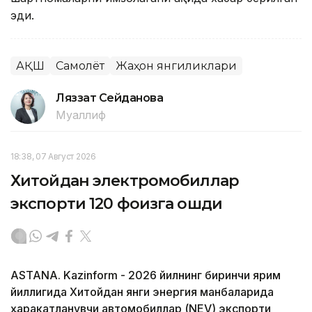
эди.
АҚШ
Самолёт
Жаҳон янгиликлари
Ляззат Сейданова
Муаллиф
18:38, 07 Август 2026
Хитойдан электромобиллар
экспорти 120 фоизга ошди
ASTANA. Kazinform - 2026 йилнинг биринчи ярим
йиллигида Хитойдан янги энергия манбаларида
ҳаракатланувчи автомобиллар (NEV) экспорти