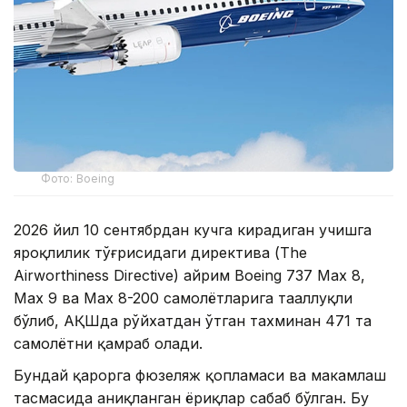
Фото: Boeing
2026 йил 10 сентябрдан кучга кирадиган учишга
яроқлилик тўғрисидаги директива (The
Airworthiness Directive) айрим Boeing 737 Max 8,
Max 9 ва Max 8-200 самолётларига тааллуқли
бўлиб, АҚШда рўйхатдан ўтган тахминан 471 та
самолётни қамраб олади.
Бундай қарорга фюзеляж қопламаси ва маҳкамлаш
тасмасида аниқланган ёриқлар сабаб бўлган. Бу