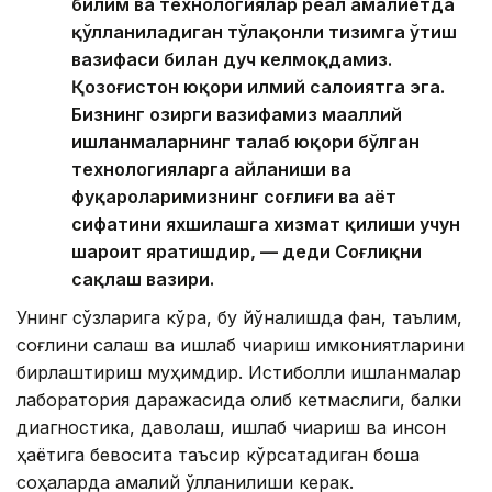
билим ва технологиялар реал амалиётда
қўлланиладиган тўлақонли тизимга ўтиш
вазифаси билан дуч келмоқдамиз.
Қозоғистон юқори илмий салоҳиятга эга.
Бизнинг ҳозирги вазифамиз маҳаллий
ишланмаларнинг талаб юқори бўлган
технологияларга айланиши ва
фуқароларимизнинг соғлиғи ва ҳаёт
сифатини яхшилашга хизмат қилиши учун
шароит яратишдир, — деди Соғлиқни
сақлаш вазири.
Унинг сўзларига кўра, бу йўналишда фан, таълим,
соғлиқни сақлаш ва ишлаб чиқариш имкониятларини
бирлаштириш муҳимдир. Истиқболли ишланмалар
лаборатория даражасида қолиб кетмаслиги, балки
диагностика, даволаш, ишлаб чиқариш ва инсон
ҳаётига бевосита таъсир кўрсатадиган бошқа
соҳаларда амалий қўлланилиши керак.