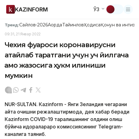
KAZINFORM
ЎЗ
Сайлов-2026
Ақорда
Тайинлов
Ҳодиса
Қонун ва интизо
Тренд:
09:31, 21 Январ 2022
Чехия фуқароси коронавирусни
атайлаб тарқатгани учун уч йилгача
қамоқ жазосига ҳукм қилиниши
мумкин
NUR-SULTAN. Кazinform - Янги Зеландия чегарани
қайта очишни режалаштирмоқда, дея хабар беради
Кazinform COVID-19 тарқалишининг олдини олиш
бўйича идоралараро комиссиясининг Telegram-
каналига таяниб.