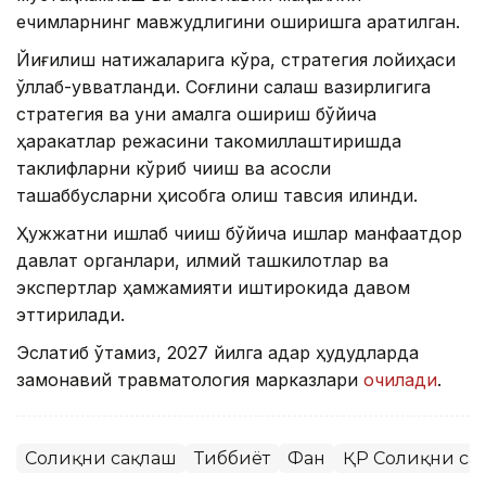
ечимларнинг мавжудлигини оширишга қаратилган.
Йиғилиш натижаларига кўра, стратегия лойиҳаси
қўллаб-қувватланди. Соғлиқни сақлаш вазирлигига
стратегия ва уни амалга ошириш бўйича
ҳаракатлар режасини такомиллаштиришда
таклифларни кўриб чиқиш ва асосли
ташаббусларни ҳисобга олиш тавсия қилинди.
Ҳужжатни ишлаб чиқиш бўйича ишлар манфаатдор
давлат органлари, илмий ташкилотлар ва
экспертлар ҳамжамияти иштирокида давом
эттирилади.
Эслатиб ўтамиз, 2027 йилга қадар ҳудудларда
замонавий травматология марказлари
очилади
.
Соғлиқни сақлаш
Тиббиёт
Фан
ҚР Соғлиқни са