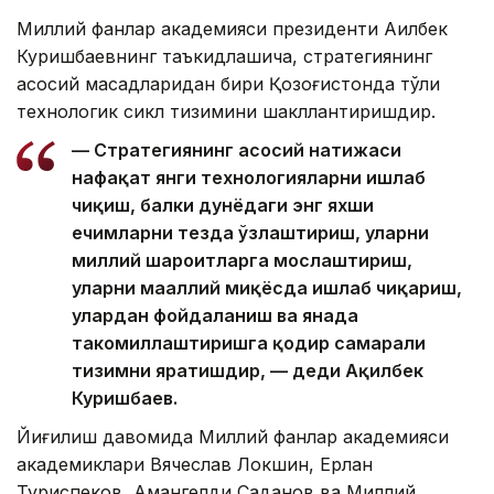
Миллий фанлар академияси президенти Ақилбек
Куришбаевнинг таъкидлашича, стратегиянинг
асосий мақсадларидан бири Қозоғистонда тўлиқ
технологик сикл тизимини шакллантиришдир.
— Стратегиянинг асосий натижаси
нафақат янги технологияларни ишлаб
чиқиш, балки дунёдаги энг яхши
ечимларни тезда ўзлаштириш, уларни
миллий шароитларга мослаштириш,
уларни маҳаллий миқёсда ишлаб чиқариш,
улардан фойдаланиш ва янада
такомиллаштиришга қодир самарали
тизимни яратишдир, — деди Ақилбек
Куришбаев.
Йиғилиш давомида Миллий фанлар академияси
академиклари Вячеслав Локшин, Ерлан
Туриспеков, Амангелди Саданов ва Миллий