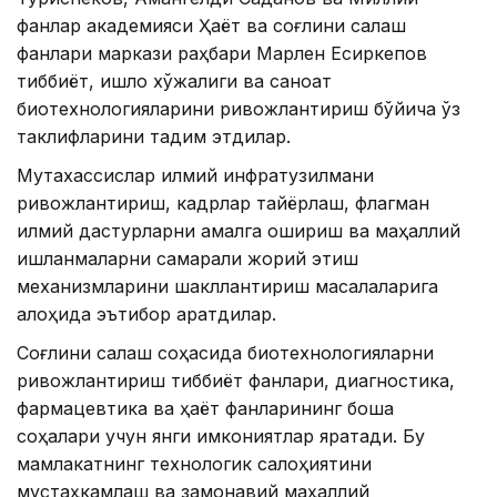
фанлар академияси Ҳаёт ва соғлиқни сақлаш
фанлари маркази раҳбари Марлен Есиркепов
тиббиёт, қишлоқ хўжалиги ва саноат
биотехнологияларини ривожлантириш бўйича ўз
таклифларини тақдим этдилар.
Мутахассислар илмий инфратузилмани
ривожлантириш, кадрлар тайёрлаш, флагман
илмий дастурларни амалга ошириш ва маҳаллий
ишланмаларни самарали жорий этиш
механизмларини шакллантириш масалаларига
алоҳида эътибор қаратдилар.
Соғлиқни сақлаш соҳасида биотехнологияларни
ривожлантириш тиббиёт фанлари, диагностика,
фармацевтика ва ҳаёт фанларининг бошқа
соҳалари учун янги имкониятлар яратади. Бу
мамлакатнинг технологик салоҳиятини
мустаҳкамлаш ва замонавий маҳаллий