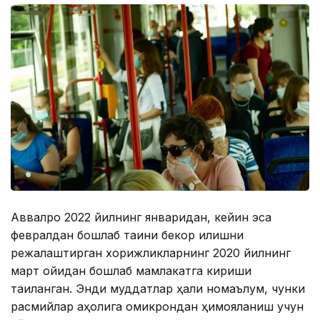
Аввалроқ 2022 йилнинг январидан, кейин эса
февралдан бошлаб тақиқни бекор қилишни
режалаштирган хорижликларнинг 2020 йилнинг
март ойидан бошлаб мамлакатга кириши
тақиқланган. Энди муддатлар ҳали номаълум, чунки
расмийлар аҳолига омикрондан ҳимояланиш учун