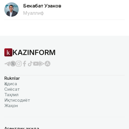
Бекабат Узаков
Муаллиф
KAZINFORM
Ruknlar
Ҳодиса
Сиёсат
Таҳлил
Иқтисодиёт
Жаҳон
Агентлик ҳақида