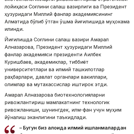
лойиҳаси Соғлиқни сақлаш вазирлиги ва Президент
ҳузуридаги Миллий фанлар академиясининг
Алматида бўлиб ўтган қўшма йиғилишида муҳокама
қилинди.
Йиғилишда Соғлиқни сақлаш вазири Ақмарал
Алназарова, Президент ҳузуридаги Миллий
фанлар академияси президенти Ақилбек
Куришбаев, академиклар, тиббиёт
университетлари ва илмий ташкилотлар
раҳбарлари, давлат органлари вакиллари,
олимлар ва мутахассислар иштирок этди.
Ақмарал Алназарова биотехнологияларни
ривожлантириш мамлакатнинг технологик
ривожланиши, шунингдек, илм-фан учун муҳим
йўналиш эканлигини таъкидлади.
– Бугун биз алоҳида илмий ишланмалардан