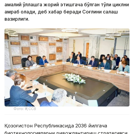
амалий қўллашга жорий этишгача бўлган тўлиқ циклни
қамраб олади, деб хабар беради Соғлиқни сақлаш
вазирлиги.
Фото: ҚР ССВ
Қозоғистон Республикасида 2036 йилгача
биотехнологияларни ривожлантириш стратегияси