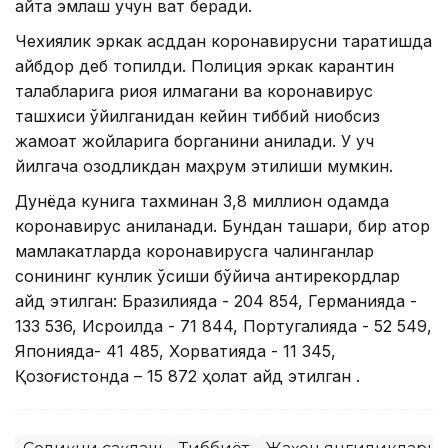
қайта эмлаш учун вақт беради.
Чехиялик эркак қасддан коронавирусни тарқатишда
айбдор деб топилди. Полиция эркак карантин
талабларига риоя қилмагани ва коронавирус
ташхиси қўйилганидан кейин тиббий ниқобсиз
жамоат жойларига борганини аниқлади. У уч
йилгача озодликдан маҳрум этилиши мумкин.
Дунёда кунига тахминан 3,8 миллион одамда
коронавирус аниқланади. Бундан ташқари, бир қатор
мамлакатларда коронавирусга чалинганлар
сонининг кунлик ўсиши бўйича антирекордлар
қайд этилган: Бразилияда - 204 854, Германияда -
133 536, Исроилда - 71 844, Португалияда - 52 549,
Японияда- 41 485, Хорватияда - 11 345,
Қозоғистонда – 15 872 ҳолат қайд этилган .