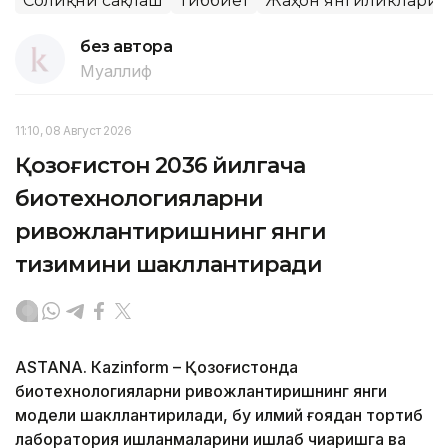
Соғлиқни сақлаш
Тиббиёт
Жаҳон янгиликлари
без автора
Муаллиф
11:10, 08 Август 2026
Қозоғистон 2036 йилгача
биотехнологияларни
ривожлантиришнинг янги
тизимини шакллантиради
ASTANА. Кazinform – Қозоғистонда
биотехнологияларни ривожлантиришнинг янги
модели шакллантирилади, бу илмий ғоядан тортиб
лаборатория ишланмаларини ишлаб чиқаришга ва