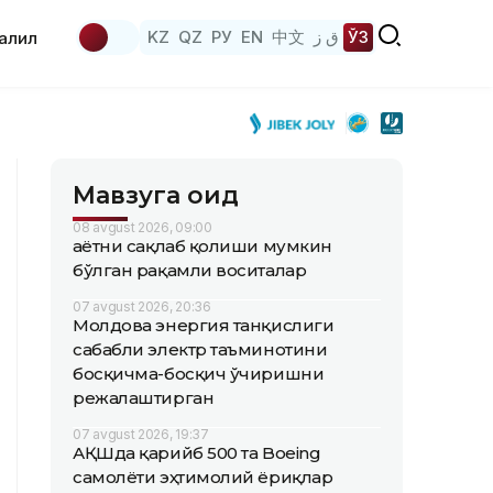
KZ
QZ
РУ
EN
中文
ق ز
ЎЗ
аҳлил
Мавзуга оид
08 avgust 2026, 09:00
Ҳаётни сақлаб қолиши мумкин
бўлган рақамли воситалар
07 avgust 2026, 20:36
Молдова энергия танқислиги
сабабли электр таъминотини
босқичма-босқич ўчиришни
режалаштирган
07 avgust 2026, 19:37
АҚШда қарийб 500 та Boeing
самолёти эҳтимолий ёриқлар