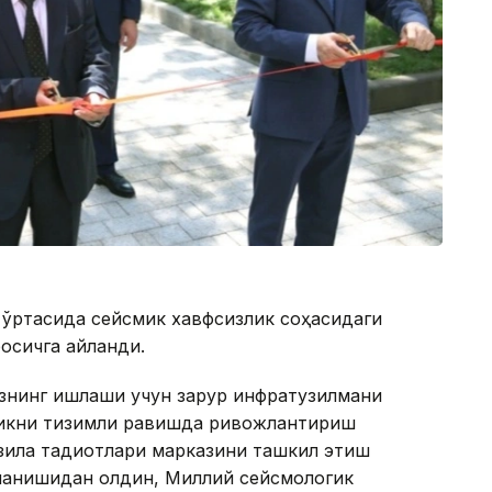
 ўртасида сейсмик хавфсизлик соҳасидаги
сқичга айланди.
азнинг ишлаши учун зарур инфратузилмани
ликни тизимли равишда ривожлантириш
лзила тадқиқотлари марказини ташкил этиш
ланишидан олдин, Миллий сейсмологик