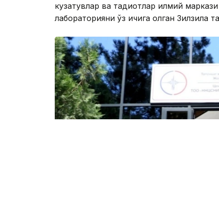
кузатувлар ва тадқиқотлар илмий марказ
лабораторияни ўз ичига олган Зилзила та