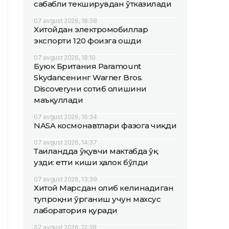
сабабли текширувдан ўтказилади
07 avgust 2026, 18:38
Хитойдан электромобиллар
экспорти 120 фоизга ошди
07 avgust 2026, 18:10
Буюк Британия Paramount
Skydanceнинг Warner Bros.
Discoveryни сотиб олишини
маъқуллади
07 avgust 2026, 16:34
NASA космонавтлари фазога чиқди
07 avgust 2026, 14:37
Таиландда ўқувчи мактабда ўқ
узди: етти киши ҳалок бўлди
07 avgust 2026, 13:39
Хитой Марсдан олиб келинадиган
тупроқни ўрганиш учун махсус
лаборатория қуради
07 avgust 2026, 12:38