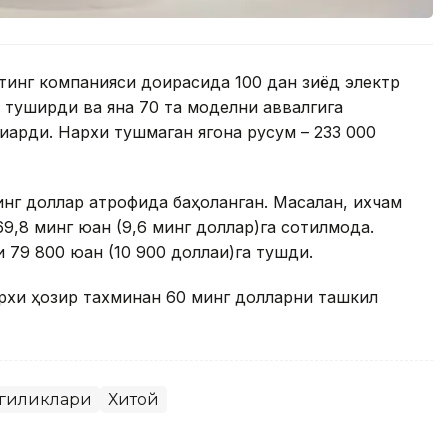
тинг компанияси доирасида 100 дан зиёд электр
туширди ва яна 70 та моделни аввалгига
чиқарди. Нархи тушмаган ягона русум – 233 000
нг доллар атрофида баҳоланган. Масалан, ихчам
69,8 минг юан (9,6 минг доллар)га сотилмоқда.
ни 79 800 юан (10 900 доллаи)га тушди.
рхи ҳозир тахминан 60 минг долларни ташкил
нгиликлари
Хитой