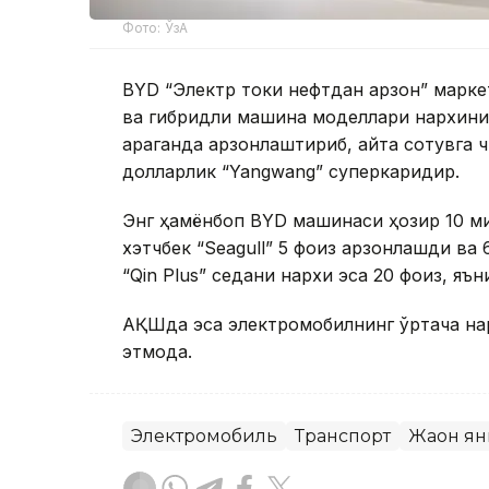
Фото: ЎзА
BYD “Электр токи нефтдан арзон” марке
ва гибридли машина моделлари нархини 
қараганда арзонлаштириб, қайта сотувга 
долларлик “Yangwang” суперкаридир.
Энг ҳамёнбоп BYD машинаси ҳозир 10 ми
хэтчбек “Seagull” 5 фоиз арзонлашди ва 
“Qin Plus” седани нархи эса 20 фоиз, яъ
АҚШда эса электромобилнинг ўртача на
этмоқда.
Электромобиль
Транспорт
Жаҳон я