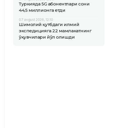
Туркияда 5G абонентлари сони
44,5 миллионга етди
07 avgust 2026, 12:10
Шимолий қутбдаги илмий
экспедицияга 22 мамлакатнинг
ўқувчилари йўл олишди