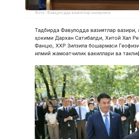
Фото: Фавқулодда вазиятлар вазирлиги
Тадбирда Фавқулодда вазиятлар вазири,
ҳокими Дархан Сатибалди, Хитой Халқ Р
Фанцю, ХХР Зилзила бошқармаси Геофизи
илмий жамоатчилик вакиллари ва такли