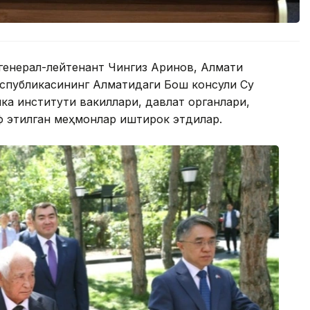
 генерал-лейтенант Чингиз Аринов, Алмати
еспубликасининг Алматидаги Бош консули Су
ка институти вакиллари, давлат органлари,
ф этилган меҳмонлар иштирок этдилар.