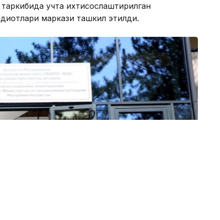
и таркибида учта ихтисослаштирилган
дқиқотлари маркази ташкил этилди.