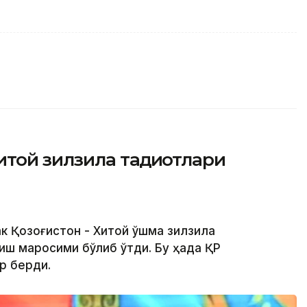
той зилзила тадқиқотлари
к Қозоғистон - Хитой қўшма зилзила
иш маросими бўлиб ўтди. Бу ҳақда ҚР
р берди.