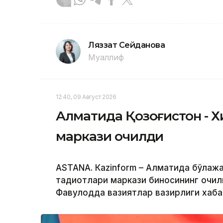
Ляззат Сейданова
Муаллиф
12:40, 09 Август 2026
Алматида Қозоғистон - Хи
маркази очилди
ASTANА. Кazinform – Алматида бўлажа
тадқиқотлари маркази биносининг очил
Фавқулодда вазиятлар вазирлиги хаба