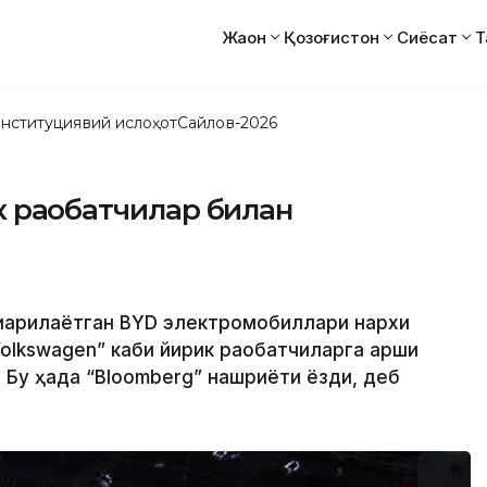
Жаҳон
Қозоғистон
Сиёсат
Т
нституциявий ислоҳот
Сайлов-2026
 рақобатчилар билан
чиқарилаётган BYD электромобиллари нархи
olkswagen” каби йирик рақобатчиларга қарши
Бу ҳақда “Bloomberg” нашриёти ёзди, деб
.