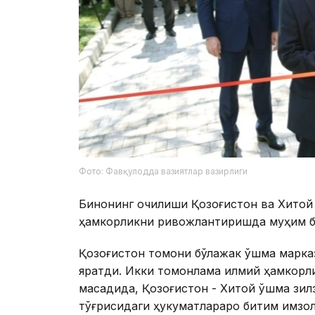
Фото: Фавқулодда вазиятлар вазирлиги
Бинонинг очилиши Қозоғистон ва Хитой
ҳамкорликни ривожлантиришда муҳим бо
Қозоғистон томони бўлажак қўшма марк
яратди. Икки томонлама илмий ҳамкор
мақсадида, Қозоғистон - Хитой қўшма зи
тўғрисидаги ҳукуматлараро битим имзо