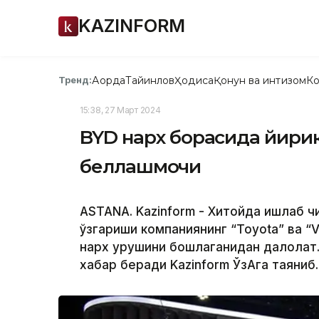
KAZINFORM
Ақорда
Тайинлов
Ҳодиса
Қонун ва интизом
Ко
Тренд:
15:38, 27 Март 2024
BYD нарх борасида йирик
беллашмоқчи
ASTANA. Kazinform - Хитойда ишлаб 
ўзгариши компаниянинг “Toyota” ва “V
нарх урушини бошлаганидан далолат. 
хабар беради Kazinform ЎзАга таяниб