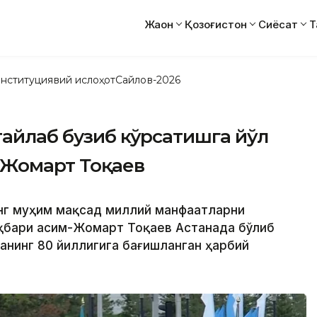
Жаҳон
Қозоғистон
Сиёсат
Т
нституциявий ислоҳот
Сайлов-2026
тайлаб бузиб кўрсатишга йўл
-Жомарт Тоқаев
 энг муҳим мақсад миллий манфаатларни
ҳбари Қасим-Жомарт Тоқаев Астанада бўлиб
анинг 80 йиллигига бағишланган ҳарбий