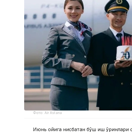
Фото: Air Astana
Июнь ойига нисбатан бўш иш ўринлари с