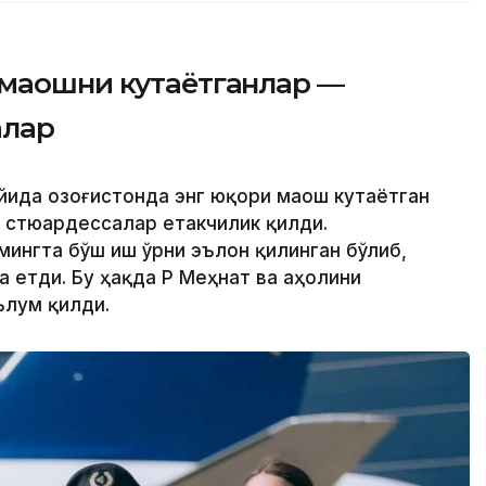
 маошни кутаётганлар —
алар
йида Қозоғистонда энг юқори маош кутаётган
 стюардессалар етакчилик қилди.
 мингта бўш иш ўрни эълон қилинган бўлиб,
а етди. Бу ҳақда ҚР Меҳнат ва аҳолини
ълум қилди.