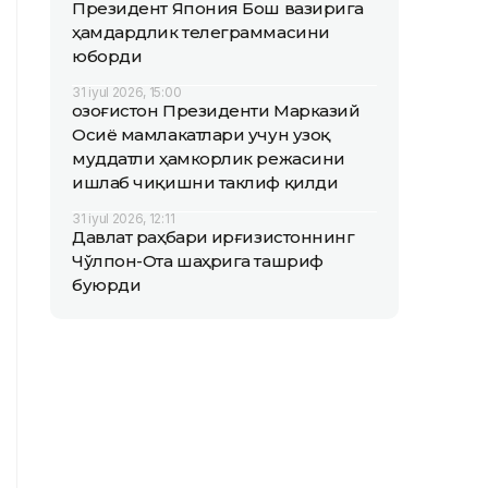
Президент Япония Бош вазирига
ҳамдардлик телеграммасини
юборди
31 iyul 2026, 15:00
Қозоғистон Президенти Марказий
Осиё мамлакатлари учун узоқ
муддатли ҳамкорлик режасини
ишлаб чиқишни таклиф қилди
31 iyul 2026, 12:11
Давлат раҳбари Қирғизистоннинг
Чўлпон-Ота шаҳрига ташриф
буюрди