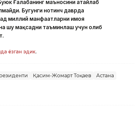
 Буюк Ғалабанинг маъносини атайлаб
лмайди. Бугунги нотинч даврда
сад миллий манфаатларни ҳимоя
на шу мақсадни таъминлаш учун олиб
т.
ида ёзган эдик
.
Президенти
Қасим-Жомарт Тоқаев
Астана