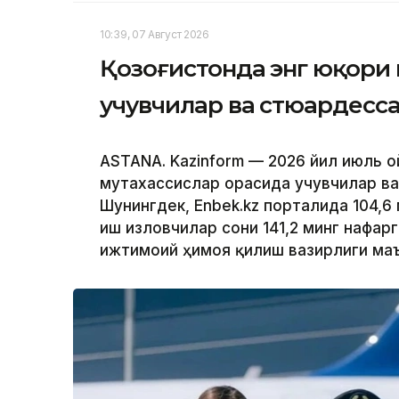
10:39, 07 Август 2026
Қозоғистонда энг юқори
учувчилар ва стюардесс
ASTANA. Kazinform — 2026 йил июль о
мутахассислар орасида учувчилар ва
Шунингдек, Enbek.kz порталида 104,6
иш изловчилар сони 141,2 минг нафарг
ижтимоий ҳимоя қилиш вазирлиги ма