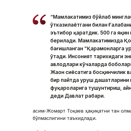
“Мамлакатимиз бўйлаб минглаб
ўтказилаётгани билан Ғалабан
эътибор қаратдик. 500 га яқин
берилади. Мамлакатимизда Қо
бағишланган “Қаҳрамонларга ҳу
ўтади. Инсоният тарихидаги э
авлодлари кўчаларда боболар
Жаҳон сиёсатига босқинчилик 
бир пайтда уруш даҳшатларини
фуқароларига тушунтириш, айниқ
деди Давлат раҳбари.
Қасим-Жомарт Тоқаев ҳақиқатни тан олм
бўлмаслигини таъкидлади.