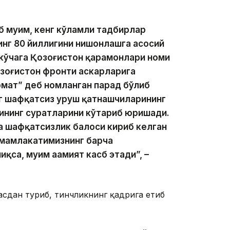
 муҳим, кенг кўламли тадбирлар
инг 80 йиллигини нишонлашга асосий
 кўчага Қозоғистон қаҳрамонлари номи
зоғистон фронти аскарларига
рмат” деб номланган парад бўлиб
нг шафқатсиз уруш қатнашчиларининг
ининг суратларини кўтариб юришади.
ва шафқатсизлик балоси кириб келган
 мамлакатимизнинг барча
са, муҳим аҳамият касб этади”, –
асдан туриб, тинчликнинг қадрига етиб