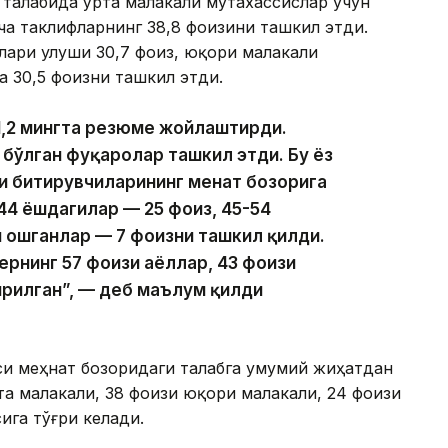
талабида ўрта малакали мутахассислар учун
ча таклифларнинг 38,8 фоизини ташкил этди.
лари улуши 30,7 фоиз, юқори малакали
а 30,5 фоизни ташкил этди.
1,2 мингта резюме жойлаштирди.
 бўлган фуқаролар ташкил этди. Бу ёз
 битирувчиларининг меҳнат бозорига
44 ёшдагилар — 25 фоиз, 45-54
н ошганлар — 7 фоизни ташкил қилди.
рнинг 57 фоизи аёллар, 43 фоизи
рилган”, — деб маълум қилди
си меҳнат бозоридаги талабга умумий жиҳатдан
та малакали, 38 фоизи юқори малакали, 24 фоизи
ига тўғри келади.