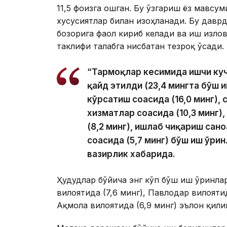
11,5 фоизга ошган. Бу ўзгариш ёз мавс
хусусиятлар билан изоҳланади. Бу давр
бозорига фаол кириб келади ва иш изло
таклифи талабга нисбатан тезроқ ўсади.
“Тармоқлар кесимида ишчи куч
қайд этилди (23,4 мингта бўш 
кўрсатиш соҳасида (16,0 минг),
хизматлар соҳасида (10,3 минг)
(8,2 минг), ишлаб чиқариш сано
соҳасида (5,7 минг) бўш иш ўр
вазирлик хабарида.
Ҳудудлар бўйича энг кўп бўш иш ўринлар
вилоятида (7,6 минг), Павлодар вилоятид
Ақмола вилоятида (6,9 минг) эълон қили