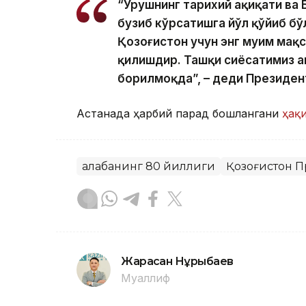
“Урушнинг тарихий ҳақиқати ва
бузиб кўрсатишга йўл қўйиб бў
Қозоғистон учун энг муҳим мақ
қилишдир. Ташқи сиёсатимиз а
борилмоқда”, – деди Президен
Астанада ҳарбий парад бошлангани
ҳақ
Ғалабанинг 80 йиллиги
Қозоғистон 
Жарасқан Нұрыбаев
Муаллиф