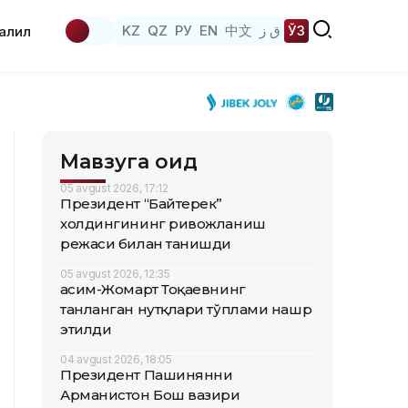
KZ
QZ
РУ
EN
中文
ق ز
ЎЗ
аҳлил
Мавзуга оид
05 avgust 2026, 17:12
Президент “Байтерек”
холдингининг ривожланиш
режаси билан танишди
05 avgust 2026, 12:35
Қасим-Жомарт Тоқаевнинг
танланган нутқлари тўплами нашр
этилди
04 avgust 2026, 18:05
Президент Пашинянни
Арманистон Бош вазири