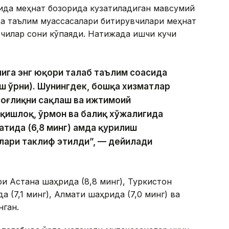
умида меҳнат бозорида кузатиладиган мавсумий
да таълим муассасалари битирувчилари меҳнат
вчилар сони кўпаяди. Натижада ишчи кучи
ига энг юқори талаб таълим соҳасида
иш ўрни). Шунингдек, бошқа хизматлар
 соғлиқни сақлаш ва ижтимоий
, қишлоқ, ўрмон ва балиқ хўжалигида
атида (6,8 минг) ҳамда қурилиш
инлари таклиф этилди”, — дейилади
и Астана шаҳрида (8,8 минг), Туркистон
а (7,1 минг), Алмати шаҳрида (7,0 минг) ва
нган.