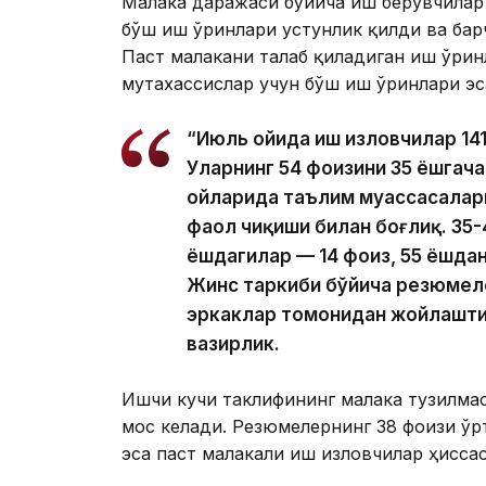
Малака даражаси бўйича иш берувчилар 
бўш иш ўринлари устунлик қилди ва бар
Паст малакани талаб қиладиган иш ўрин
мутахассислар учун бўш иш ўринлари эс
“Июль ойида иш изловчилар 14
Уларнинг 54 фоизини 35 ёшгача
ойларида таълим муассасалари
фаол чиқиши билан боғлиқ. 35-
ёшдагилар — 14 фоиз, 55 ёшда
Жинс таркиби бўйича резюмеле
эркаклар томонидан жойлашти
вазирлик.
Ишчи кучи таклифининг малака тузилма
мос келади. Резюмелернинг 38 фоизи ўр
эса паст малакали иш изловчилар ҳиссас