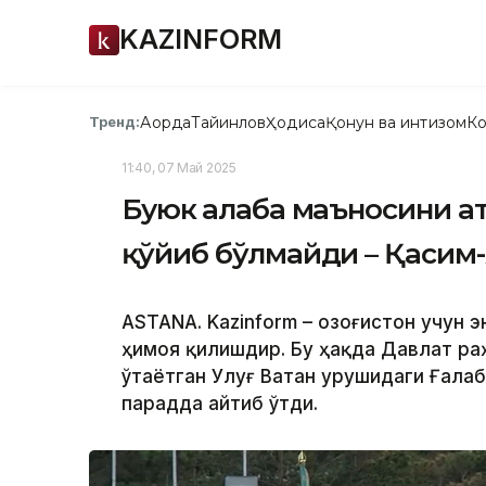
KAZINFORM
Ақорда
Тайинлов
Ҳодиса
Қонун ва интизом
Ко
Тренд:
11:40, 07 Май 2025
Буюк Ғалаба маъносини а
қўйиб бўлмайди – Қасим
ASTANA. Kazinform – Қозоғистон учун
ҳимоя қилишдир. Бу ҳақда Давлат ра
ўтаётган Улуғ Ватан урушидаги Ғалаб
парадда айтиб ўтди.