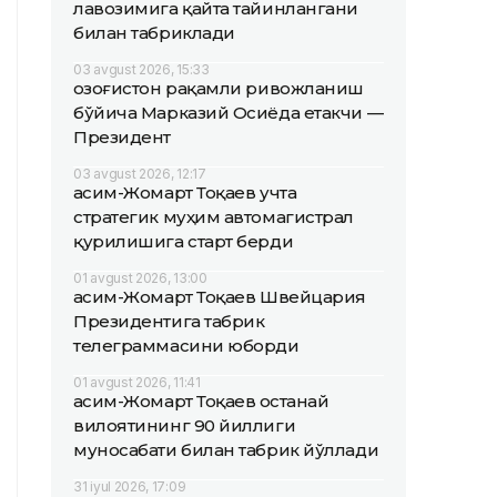
лавозимига қайта тайинлангани
билан табриклади
03 avgust 2026, 15:33
Қозоғистон рақамли ривожланиш
бўйича Марказий Осиёда етакчи —
Президент
03 avgust 2026, 12:17
Қасим-Жомарт Тоқаев учта
стратегик муҳим автомагистрал
қурилишига старт берди
01 avgust 2026, 13:00
Қасим-Жомарт Тоқаев Швейцария
Президентига табрик
телеграммасини юборди
01 avgust 2026, 11:41
Қасим-Жомарт Тоқаев Қостанай
вилоятининг 90 йиллиги
муносабати билан табрик йўллади
31 iyul 2026, 17:09