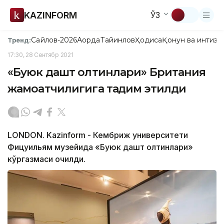
KAZINFORM
ЎЗ
Сайлов-2026
Ақорда
Тайинлов
Ҳодиса
Қонун ва интизо
Тренд:
17:30, 28 Сентябр 2021
«Буюк дашт олтинлари» Британия
жамоатчилигига тақдим этилди
LONDON. Kazinform - Кембриж университети
Фицуильям музейида «Буюк дашт олтинлари»
кўргазмаси очилди.