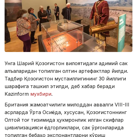
Унга Шарқий Қозоғистон вилоятидаги қадимий сак
қалъаларидан топилган олтин артефактлар қйилди.
Тадбир Қозоғистон мустақиллигининг 30 йиллиги
шарафига ташкил этилди, деб хабар беради
Kazinform
мухбири
.
Британия жамоатчилиги милоддан аввалги VIII-III
асрларда Ўрта Осиёда, хусусан, Қозоғистоннинг
Олтой тоғ тизимида ҳукмронлик қилган скифлар
цивилизацияси ёдгорликлари, сак қўрғонларида
топилган бебаҳо экспонантларни кўриш