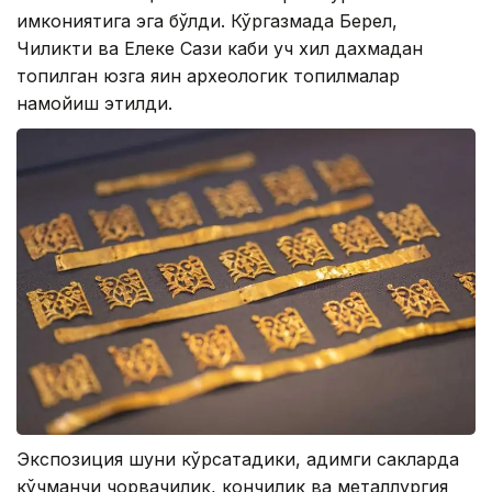
имкониятига эга бўлди. Кўргазмада Берел,
Чиликти ва Елеке Сази каби уч хил дахмадан
топилган юзга яқин археологик топилмалар
намойиш этилди.
Экспозиция шуни кўрсатадики, қадимги сакларда
кўчманчи чорвачилик, кончилик ва металлургия