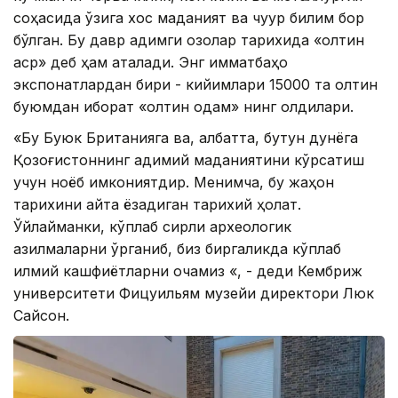
соҳасида ўзига хос маданият ва чуқур билим бор
бўлган. Бу давр қадимги қозоқлар тарихида «олтин
аср» деб ҳам аталади. Энг қимматбаҳо
экспонатлардан бири - кийимлари 15000 та олтин
буюмдан иборат «олтин одам» нинг қолдиқлари.
«Бу Буюк Британияга ва, албатта, бутун дунёга
Қозоғистоннинг қадимий маданиятини кўрсатиш
учун ноёб имкониятдир. Менимча, бу жаҳон
тарихини қайта ёзадиган тарихий ҳолат.
Ўйлайманки, кўплаб сирли археологик
қазилмаларни ўрганиб, биз биргаликда кўплаб
илмий кашфиётларни очамиз «, - деди Кембриж
университети Фицуильям музейи директори Люк
Сайсон.