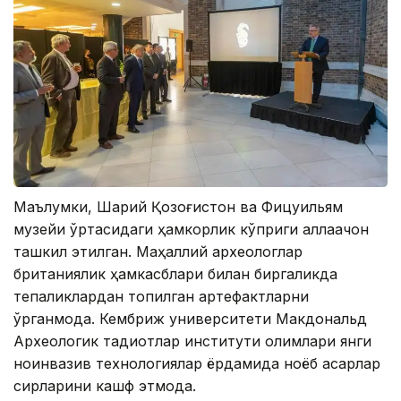
Маълумки, Шарқий Қозоғистон ва Фицуильям
музейи ўртасидаги ҳамкорлик кўприги аллақачон
ташкил этилган. Маҳаллий археологлар
британиялик ҳамкасблари билан биргаликда
тепаликлардан топилган артефактларни
ўрганмоқда. Кембриж университети Макдональд
Aрхеологик тадқиқотлар институти олимлари янги
ноинвазив технологиялар ёрдамида ноёб асарлар
сирларини кашф этмоқда.