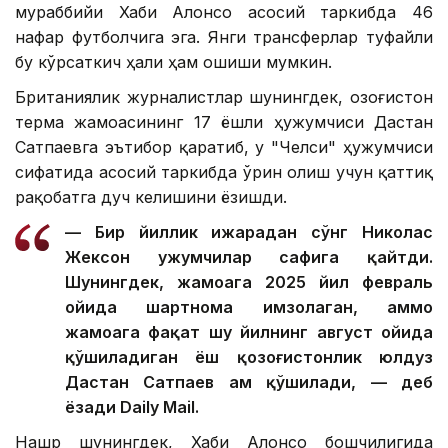
мураббийи Хаби Алонсо асосий таркибда 46
нафар футболчига эга. Янги трансферлар туфайли
бу кўрсаткич ҳали ҳам ошиши мумкин.
Британиялик журналистлар шунингдек, Қозоғистон
терма жамоасининг 17 ёшли ҳужумчиси Дастан
Сатпаевга эътибор қаратиб, у "Челси" ҳужумчиси
сифатида асосий таркибда ўрин олиш учун қаттиқ
рақобатга дуч келишини ёзишди.
— Бир йиллик ижарадан сўнг Николас
Жексон ҳужумчилар сафига қайтди.
Шунингдек, жамоага 2025 йил февраль
ойида шартнома имзолаган, аммо
жамоага фақат шу йилнинг август ойида
қўшиладиган ёш қозоғистонлик юлдуз
Дастан Сатпаев ҳам қўшилади, — деб
ёзади Daily Mail.
Нашр шунингдек, Хаби Алонсо бошчилигида