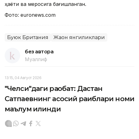
ҳаёти ва меросига бағишланган.
Фото: euronews.cоm
Буюк Британия
Жаҳон янгиликлари
без автора
Муаллиф
13:15, 04 Август 2026
"Челси"даги рақобат: Дастан
Сатпаевнинг асосий рақиблари номи
маълум қилинди