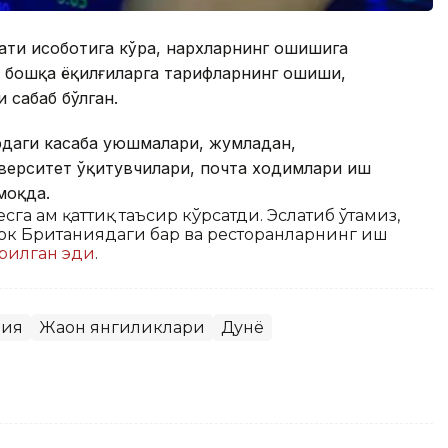
ти ҳисоботига кўра, нархларнинг ошишига
ва бошқа ёқилғиларга тарифларнинг ошиши,
 сабаб бўлган.
рдаги касаба уюшмалари, жумладан,
верситет ўқитувчилари, почта ходимлари иш
моқда.
а ҳам қаттиқ таъсир кўрсатди. Эслатиб ўтамиз,
юк Британиядаги бар ва ресторанларнинг иш
ерилган эди
.
ния
Жаҳон янгиликлари
Дунё