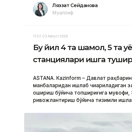
Ляззат Сейданова
Муаллиф
11:37, 03 Август 2026
Бу йил 4 та шамол, 5 та қ
станциялари ишга туши
ASTANА. Кazinform – Давлат раҳбарин
манбаларидан ишлаб чиқариладиган э
ошириш бўйича топшириғига мувофиқ,
ривожлантириш бўйича тизимли ишлар