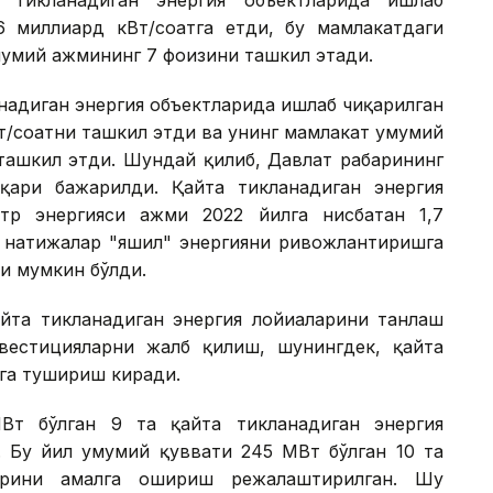
,6 миллиард кВт/соатга етди, бу мамлакатдаги
умий ҳажмининг 7 фоизини ташкил этади.
анадиган энергия объектларида ишлаб чиқарилган
Вт/соатни ташкил этди ва унинг мамлакат умумий
ташкил этди. Шундай қилиб, Давлат раҳбарининг
қари бажарилди. Қайта тикланадиган энергия
тр энергияси ҳажми 2022 йилга нисбатан 1,7
 натижалар "яшил" энергияни ривожлантиришга
ли мумкин бўлди.
йта тикланадиган энергия лойиҳаларини танлаш
нвестицияларни жалб қилиш, шунингдек, қайта
га тушириш киради.
Вт бўлган 9 та қайта тикланадиган энергия
 Бу йил умумий қуввати 245 МВт бўлган 10 та
ларини амалга ошириш режалаштирилган. Шу