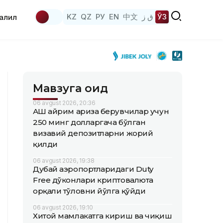
KZ
QZ
РУ
EN
中文
ق ز
ЎЗ
аҳлил
Мавзуга оид
06 avgust 2026, 20:36
АҚШ айрим ариза берувчилар учун
250 минг долларгача бўлган
визавий депозитларни жорий
қилди
06 avgust 2026, 19:38
Дубай аэропортларидаги Duty
Free дўконлари криптовалюта
орқали тўловни йўлга қўйди
06 avgust 2026, 19:10
Хитой мамлакатга кириш ва чиқиш