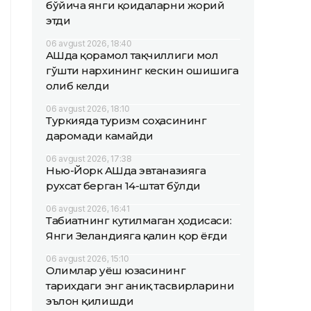
бўйича янги қоидаларни жорий
этди
06 avgust 2026, 18:40
АҚШда қорамол тақчиллиги мол
гўшти нархининг кескин ошишига
олиб келди
06 avgust 2026, 18:10
Туркияда туризм соҳасининг
даромади камайди
06 avgust 2026, 17:38
Нью-Йорк АҚШда эвтаназияга
рухсат берган 14-штат бўлди
06 avgust 2026, 16:41
Табиатнинг кутилмаган ҳодисаси:
Янги Зеландияга қалин қор ёғди
06 avgust 2026, 15:10
Олимлар Қуёш юзасининг
тарихдаги энг аниқ тасвирларини
эълон қилишди