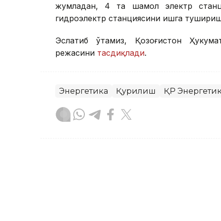
жумладан, 4 та шамол электр станц
гидроэлектр станциясини ишга тушири
Эслатиб ўтамиз, Қозоғистон Ҳукума
режасини
тасдиқлади
.
Энергетика
Қурилиш
ҚР Энергети
Бекабат Узаков
Муаллиф
09:08, 31 Июл 2026