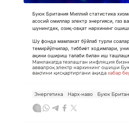
Буюк Британия Миллий статистика хизма
асосий омиллар электр энергияси, газ 
шунингдек, озиқ-овқат нархининг ошиши
Шу фонда мамлакат бўйлаб турли соҳала
темирйўлчилар, тиббиёт ходимлари, уни
ҳақини ошириш талаби билан иш ташлаш
Мамлакатда тезлашган инфляция бизнесг
аввалроқ электр нархининг ошиши Бу
вақтини қисқартиргани ҳақида
хабар б
Энергетика
Нарх-наво
Буюк Брита