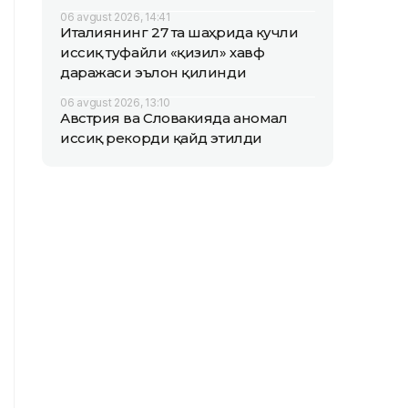
06 avgust 2026, 14:41
Италиянинг 27 та шаҳрида кучли
иссиқ туфайли «қизил» хавф
даражаси эълон қилинди
06 avgust 2026, 13:10
Австрия ва Словакияда аномал
иссиқ рекорди қайд этилди