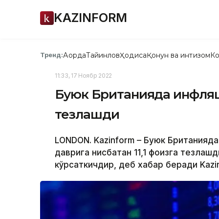
KAZINFORM
Ақорда
Тайинлов
Ҳодиса
Қонун ва интизом
Ко
Тренд:
11:33, 17 Ноябр 2022
Буюк Британияда инфляци
тезлашди
LONDON. Kazinform – Буюк Британияда
даврига нисбатан 11,1 фоизга тезлашди
кўрсаткичдир, деб хабар беради Kazi