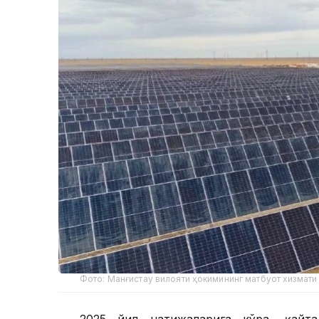
Фото: Манғистау вилояти ҳокимининг матбуот хизмати
2025 йил натижаларига кўра, қайта