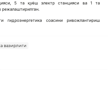
ияси, 5 та қуёш электр станцияси ва 1 та
ш режалаштирилган.
ти гидроэнергетика соҳасини ривожлантириш
ка вазирлиги