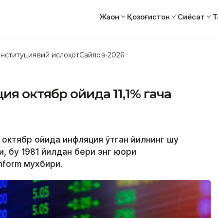
Жаҳон
Қозоғистон
Сиёсат
Т
нституциявий ислоҳот
Сайлов-2026
я октябр ойида 11,1% гача
 октябр ойида инфляция ўтган йилнинг шу
, бу 1981 йилдан бери энг юқори
nform мухбири.