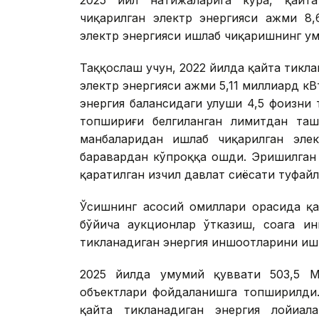
чиқарилган электр энергияси ҳажми 8
электр энергияси ишлаб чиқаришнинг ум
Таққослаш учун, 2022 йилда қайта тикл
электр энергияси ҳажми 5,11 миллиард к
энергия балансидаги улуши 4,5 фоизни 
топшириғи белгиланган лимитдан таш
манбаларидан ишлаб чиқарилган элек
баравардан кўпроққа ошди. Эришилган
қаратилган изчил давлат сиёсати туфай
Ўсишнинг асосий омиллари орасида қа
бўйича аукционлар ўтказиш, соҳага и
тикланадиган энергия иншоотларини иш
2025 йилда умумий қуввати 503,5 М
объектлари фойдаланишга топширилди.
қайта тикланадиган энергия лойиҳа