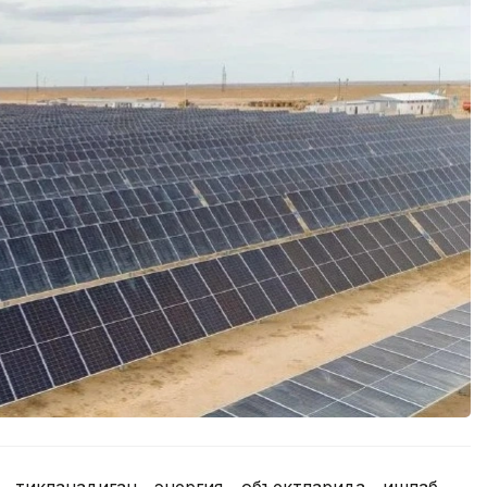
 тикланадиган энергия объектларида ишлаб