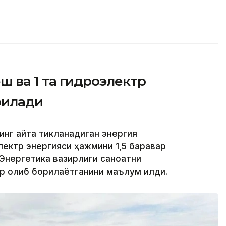
уёш ва 1 та гидроэлектр
рилади
инг қайта тикланадиган энергия
лектр энергияси ҳажмини 1,5 баравар
 Энергетика вазирлиги саноатни
 олиб борилаётганини маълум қилди.