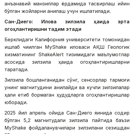
анъанавий манзиллар ёрдамида тасвирлаш қийин
бўлган жойларни аниқлаш учун ишлатилади.
Сан-Диего: Илова зилзила ҳақида эрта
огоҳлантиришни тақдим этади
Берклидаги Калифорния университети томонидан
ишлаб чиқилган MyShake иловаси АҚШ Геологик
хизматининг ShakeAlert тизимидаги маълумотлар
асосида зилзила ҳақида огоҳлантиришларни
тарқатади.
Зилзила бошланганидан сўнг, сенсорлар тармоғи
унинг магнитудини аниқлайди ва кучли зилзилалар
ҳали етиб бормаган ҳудудларга огоҳлантиришлар
юборади.
2025 йил апрель ойида Сан-Диего яқинида содир
бўлган 5,2 магнитудали зилзила пайтида баъзи
MyShake фойдаланувчилари зилзилани сезишдан