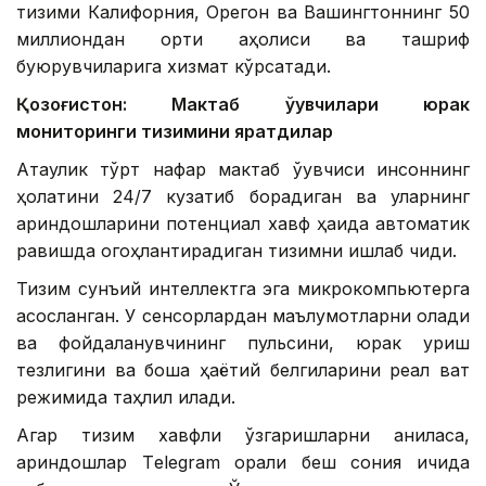
тизими Калифорния, Орегон ва Вашингтоннинг 50
миллиондан ортиқ аҳолиси ва ташриф
буюрувчиларига хизмат кўрсатади.
Қозоғистон: Мактаб ўқувчилари юрак
мониторинги тизимини яратдилар
Ақтаулик тўрт нафар мактаб ўқувчиси инсоннинг
ҳолатини 24/7 кузатиб борадиган ва уларнинг
қариндошларини потенциал хавф ҳақида автоматик
равишда огоҳлантирадиган тизимни ишлаб чиқди.
Тизим сунъий интеллектга эга микрокомпьютерга
асосланган. У сенсорлардан маълумотларни олади
ва фойдаланувчининг пульсини, юрак уриш
тезлигини ва бошқа ҳаётий белгиларини реал вақт
режимида таҳлил қилади.
Агар тизим хавфли ўзгаришларни аниқласа,
қариндошлар Тelegram орқали беш сония ичида