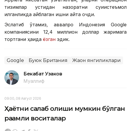
тизимлар устидан назоратни суиистеъмол
қилганликда айблаган ишни қайта очди.
Эслатиб ўтамиз, аввалроқ Индонезия Google
компаниясини 12,4 миллион доллар жаримага
тортгани ҳақида
ёзган
эдик.
Google
Буюк Британия
Жаҳон янгиликлари
Бекабат Узаков
Муаллиф
09:00, 08 Август 2026
Ҳаётни сақлаб қолиши мумкин бўлган
рақамли воситалар