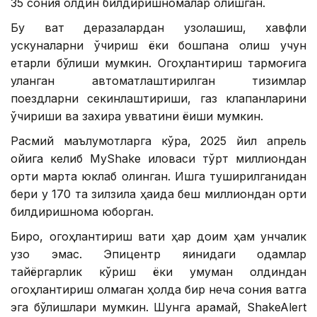
35 сония олдин билдиришномалар олишган.
Бу вақт деразалардан узоқлашиш, хавфли
ускуналарни ўчириш ёки бошпана олиш учун
етарли бўлиши мумкин. Огоҳлантириш тармоғига
уланган автоматлаштирилган тизимлар
поездларни секинлаштириши, газ клапанларини
ўчириши ва захира қувватини ёқиши мумкин.
Расмий маълумотларга кўра, 2025 йил апрель
ойига келиб MyShake иловаси тўрт миллиондан
ортиқ марта юклаб олинган. Ишга туширилганидан
бери у 170 та зилзила ҳақида беш миллиондан ортиқ
билдиришнома юборган.
Бироқ, огоҳлантириш вақти ҳар доим ҳам унчалик
узоқ эмас. Эпицентр яқинидаги одамлар
тайёргарлик кўриш ёки умуман олдиндан
огоҳлантириш олмаган ҳолда бир неча сония вақтга
эга бўлишлари мумкин. Шунга қарамай, ShakeAlert