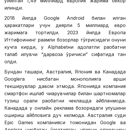
қўйилган 1,49 миллиард евролик жарима бекор
қилинди.
2018 йилда Google Android билан қилган
ҳаракатлари учун деярли 5 миллиард евро
жаримага тортилди. 2023 йилда Европа
Иттифоқининг рақамли бозорлар тўғрисидаги қонуни
кучга кирди, у Alphabetни адолатли рақобатни
талаб қилувчи “дарвоза қўриқчиси” сифатида тан
олди.
Бундан ташқари, Австралия, Япония ва Канадада
Googleга нисбатан монополияга қарши
текширувлар давом этмоқда. Японияда компания
смартфон ишлаб чиқарувчилар билан шартномалар
тузиш орқали рақобатни чеклашда айбланмоқда.
Канадада у онлайн реклама бозоридаги улушини
ошириш айбловига дуч келмоқда. Австралия суди
Epic Games компанияси томонидан Google ва
Appleга нисбатан қўзғатилган, уларни операцион