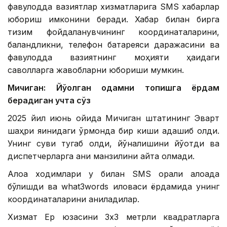
фавқулодда вазиятлар хизматларига SМS хабарлар
юбориш имконини беради. Хабар билан бирга
тизим фойдаланувчининг координаталарини,
баландликни, телефон батареяси даражасини ва
фавқулодда вазиятнинг моҳияти ҳақидаги
саволларга жавобларни юбориши мумкин.
Мичиган: Йўқолган одамни топишга ёрдам
берадиган учта сўз
2025 йил июнь ойида Мичиган штатининг Эварт
шаҳри яқинидаги ўрмонда бир киши адашиб қолди.
Унинг суви тугаб қолди, йўналишини йўқотди ва
диспетчерларга аниқ манзилини айта олмади.
Алоқа ходимлари у билан SМS орқали алоқада
бўлишди ва what3words иловаси ёрдамида унинг
координаталарини аниқладилар.
Хизмат Ер юзасини 3х3 метрли квадратларга