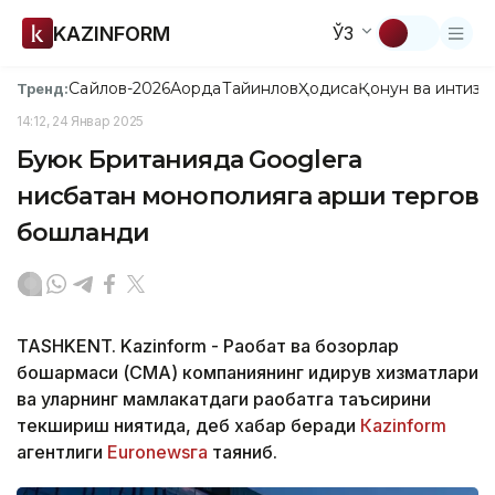
KAZINFORM
ЎЗ
Сайлов-2026
Ақорда
Тайинлов
Ҳодиса
Қонун ва интизо
Тренд:
14:12, 24 Январ 2025
Буюк Британияда Googleга
нисбатан монополияга қарши тергов
бошланди
TASHKENT. Kazinform - Рақобат ва бозорлар
бошқармаси (CМА) компаниянинг қидирув хизматлари
ва уларнинг мамлакатдаги рақобатга таъсирини
текшириш ниятида, деб хабар беради
Кazinform
агентлиги
Euronewsга
таяниб.