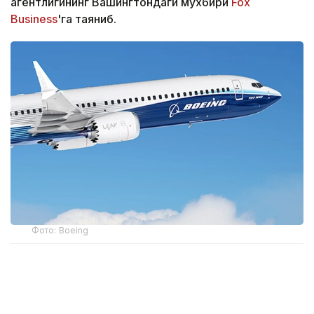
агентлигининг Вашингтондаги мухбири
Fox
Business
'га таяниб.
Фото: Boeing
2026 йил 10 сентябрдан кучга кирадиган учишга
яроқлилик тўғрисидаги директива (The
Airworthiness Directive) айрим Boeing 737 Max 8,