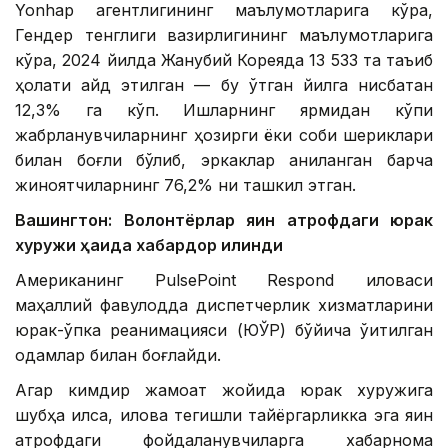
Yonhap агентлигининг маълумотларига кўра,
Гендер тенглиги вазирлигининг маълумотларига
кўра, 2024 йилда Жанубий Кореяда 13 533 та таъқиб
ҳолати қайд этилган — бу ўтган йилга нисбатан
12,3% га кўп. Ишларнинг ярмидан кўпи
жабрланувчиларнинг ҳозирги ёки собиқ шериклари
билан боғлиқ бўлиб, эркаклар аниқланган барча
жиноятчиларнинг 76,2% ни ташкил этган.
Вашингтон: Волонтёрлар яқин атрофдаги юрак
хуружи ҳақида хабардор қилинди
Американинг PulsePoint Respond иловаси
маҳаллий фавқулодда диспетчерлик хизматларини
юрак-ўпка реанимацияси (ЮЎР) бўйича ўқитилган
одамлар билан боғлайди.
Агар кимдир жамоат жойида юрак хуружига
шубҳа қилса, илова тегишли тайёргарликка эга яқин
атрофдаги фойдаланувчиларга хабарнома