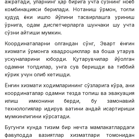
ажратади, уларнинг ҳар бирига учта сўзнинг ноёб
комбинацияси берилади. Нотаниш ўрмон, тоғли
ҳудуд ёки қишлоқ йўлини тасвирлашга уриниш
ўрнига, одам диспетчерларга шунчаки шу учта
сўзни айтиши мумкин.
Координаталарни олгандан сўнг, Эварт ёнғин
хизмати ўрмонга квадроцикллар ва бошқа қутқарув
ускуналарини юборди. Қутқарувчилар йўқолган
одамни топдилар, унга сув беришди ва тиббий
кўрик учун олиб кетишди.
Ёнғин хизмати ходимларининг сўзларига кўра, аниқ
координаталар одамни тезда топиш ва эвакуация
қилиш имконини берди, бу замонавий
технологиялар қидирув вақтини қандай қисқартириши
мумкинлигини кўрсатади.
Бугунги кунда тизим бир нечта мамлакатлардаги
фавқулодда вазиятлар хизматлари томонидан