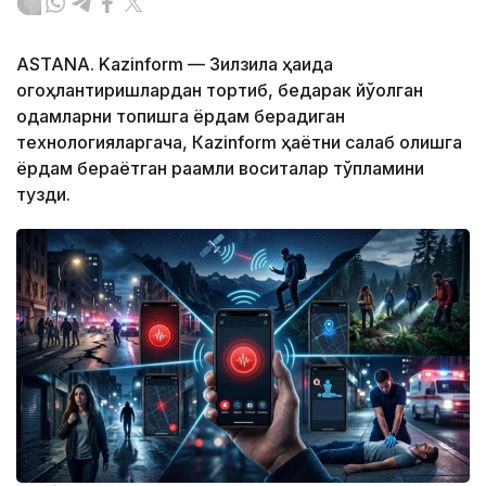
ASTANA. Kazinform — Зилзила ҳақида
огоҳлантиришлардан тортиб, бедарак йўқолган
одамларни топишга ёрдам берадиган
технологияларгача, Кazinform ҳаётни сақлаб қолишга
ёрдам бераётган рақамли воситалар тўпламини
тузди.