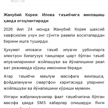
Фото: СИ
Жанубий Корея: Илова таъқибчига яқинлашиш
ҳақида огоҳлантиради
2026 йил 24 июнда Жанубий Корея шахсий
хавфсизлик учун энг сўнгги рақамли воситалардан
бирини ишга туширди.
Ҳукумат иловаси таъқиб қилувчи қурбонларга
электрон билагузук тақишлари шарт бўлган таъқиб
қилувчиларининг жойлашуви ва йўналишини реал
вақт режимида кўриш имконини беради.
Агар таъқибчи маълум масофага яқинлашса,
фойдаланувчи смартфон харитасида уларнинг
жойлашуви ва йўналишини кўриши мумкин.
Илгари жабрланувчилар фақат таъқибчигача бўлган
масофа ҳақида SМS хабарлар олишарди. Янги