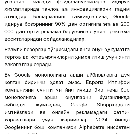
уларнинг мақсади фойдаланувчиларга қидирув
хизматларида танлов ва инновацияларни тақдим
этишдир. Бошқарманинг таъкидлашича, Google
қидирув бозорининг 90% дан ортиғига эга ва 200
000 дан ортиқ реклама берувчилар унинг реклама
воситаларидан фойдаланадилар.
Рақамли бозорлар тўғрисидаги янги қонун ҳукуматга
тергов ва истеъмолчиларни ҳимоя қилиш учун янги
ваколатлар беради.
Бу Google монополияга қарши айбловларга дуч
келган биринчи ҳолат эмас. Европа Иттифоқи
компанияни сўнгги ўн йил ичида бир неча бор
монополияга қарши қонунларни бузганликда
айблади, жумладан, Google Shoppingдаги
имтиёзлари ва онлайн рекламадаги хатти-
ҳаракатлари учун жарималар. 2024 йилда
Googleнинг бош компанияси Alphabetга нисбатан