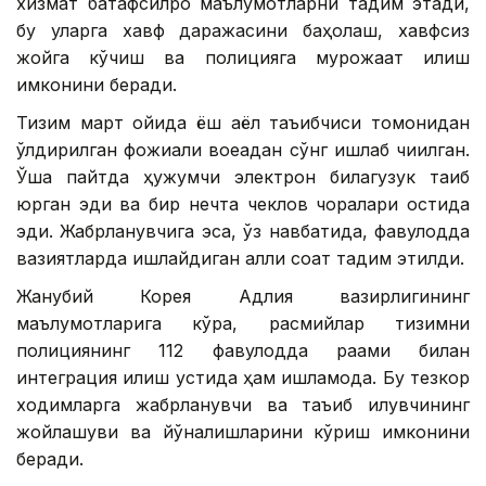
хизмат батафсилроқ маълумотларни тақдим этади,
бу уларга хавф даражасини баҳолаш, хавфсиз
жойга кўчиш ва полицияга мурожаат қилиш
имконини беради.
Тизим март ойида ёш аёл таъқибчиси томонидан
ўлдирилган фожиали воқеадан сўнг ишлаб чиқилган.
Ўша пайтда ҳужумчи электрон билагузук тақиб
юрган эди ва бир нечта чеклов чоралари остида
эди. Жабрланувчига эса, ўз навбатида, фавқулодда
вазиятларда ишлайдиган ақлли соат тақдим этилди.
Жанубий Корея Адлия вазирлигининг
маълумотларига кўра, расмийлар тизимни
полициянинг 112 фавқулодда рақами билан
интеграция қилиш устида ҳам ишламоқда. Бу тезкор
ходимларга жабрланувчи ва таъқиб қилувчининг
жойлашуви ва йўналишларини кўриш имконини
беради.