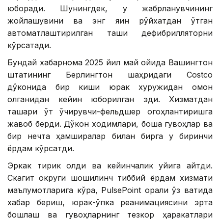
юборади. Шунингдек, у жабрланувчининг
жойлашувини ва энг яқин рўйхатдан ўтган
автоматлаштирилган ташқи дефибрилляторни
кўрсатади.
Бундай хабарнома 2025 йил май ойида Вашингтон
штатининг Берлингтон шаҳридаги Costco
дўконида бир киши юрак хуружидан омон
қолганидан кейин юборилган эди. Хизматдан
ташқари ўт ўчирувчи-фельдшер огоҳлантиришга
жавоб берди. Дўкон ходимлари, бошқа гувоҳлар ва
бир нечта ҳамширалар билан бирга у биринчи
ёрдам кўрсатди.
Эркак тирик қолди ва кейинчалик уйига қайтди.
Скагит округи шошилинч тиббий ёрдам хизмати
маълумотларига кўра, PulsePoint орқали ўз вақтида
хабар бериш, юрак-ўпка реанимациясини эрта
бошлаш ва гувоҳларнинг тезкор ҳаракатлари