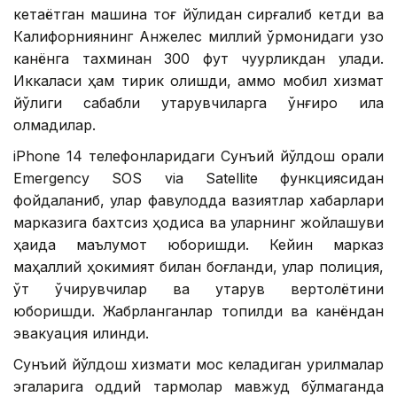
кетаётган машина тоғ йўлидан сирғалиб кетди ва
Калифорниянинг Анжелес миллий ўрмонидаги узоқ
канёнга тахминан 300 фут чуқурликдан қулади.
Иккаласи ҳам тирик қолишди, аммо мобил хизмат
йўқлиги сабабли қутқарувчиларга қўнғироқ қила
олмадилар.
iPhone 14 телефонларидаги Сунъий йўлдош орқали
Emergency SOS via Satellite функциясидан
фойдаланиб, улар фавқулодда вазиятлар хабарлари
марказига бахтсиз ҳодиса ва уларнинг жойлашуви
ҳақида маълумот юборишди. Кейин марказ
маҳаллий ҳокимият билан боғланди, улар полиция,
ўт ўчирувчилар ва қутқарув вертолётини
юборишди. Жабрланганлар топилди ва канёндан
эвакуация қилинди.
Сунъий йўлдош хизмати мос келадиган қурилмалар
эгаларига оддий тармоқлар мавжуд бўлмаганда