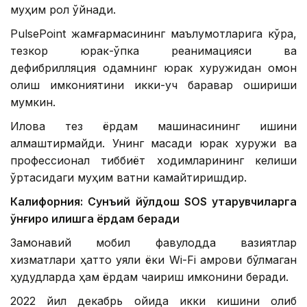
муҳим рол ўйнади.
PulsePoint жамғармасининг маълумотларига кўра,
тезкор юрак-ўпка реанимацияси ва
дефибрилляция одамнинг юрак хуружидан омон
қолиш имкониятини икки-уч баравар ошириши
мумкин.
Илова тез ёрдам машинасининг ишини
алмаштирмайди. Унинг мақсади юрак хуружи ва
профессионал тиббиёт ходимларининг келиши
ўртасидаги муҳим вақтни камайтиришдир.
Калифорния: Сунъий йўлдош SOS қутқарувчиларга
қўнғироқ қилишга ёрдам беради
Замонавий мобил фавқулодда вазиятлар
хизматлари ҳатто уяли ёки Wi-Fi қамрови бўлмаган
ҳудудларда ҳам ёрдам чақириш имконини беради.
2022 йил декабрь ойида икки кишини олиб