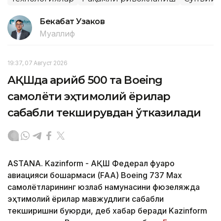
Бекабат Узаков
Муаллиф
19:37, 07 Август 2026
АҚШда қарийб 500 та Boeing
самолёти эҳтимолий ёриқлар
сабабли текширувдан ўтказилади
ASTANA. Kazinform - АҚШ Федерал фуқаро
авиацияси бошқармаси (FAA) Boeing 737 Max
самолётларининг юзлаб намунасини фюзеляжда
эҳтимолий ёриқлар мавжудлиги сабабли
текширишни буюрди, деб хабар беради Kazinform