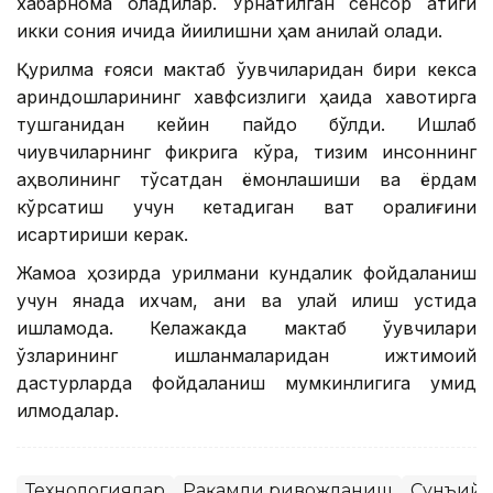
хабарнома оладилар. Ўрнатилган сенсор атиги
икки сония ичида йиқилишни ҳам аниқлай олади.
Қурилма ғояси мактаб ўқувчиларидан бири кекса
қариндошларининг хавфсизлиги ҳақида хавотирга
тушганидан кейин пайдо бўлди. Ишлаб
чиқувчиларнинг фикрига кўра, тизим инсоннинг
аҳволининг тўсатдан ёмонлашиши ва ёрдам
кўрсатиш учун кетадиган вақт оралиғини
қисқартириши керак.
Жамоа ҳозирда қурилмани кундалик фойдаланиш
учун янада ихчам, аниқ ва қулай қилиш устида
ишламоқда. Келажакда мактаб ўқувчилари
ўзларининг ишланмаларидан ижтимоий
дастурларда фойдаланиш мумкинлигига умид
қилмоқдалар.
Технологиялар
Рақамли ривожланиш
Сунъий 