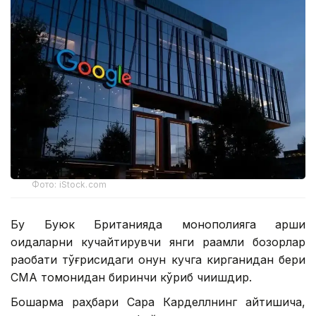
Фото: iStock.com
Бу Буюк Британияда монополияга қарши
қоидаларни кучайтирувчи янги рақамли бозорлар
рақобати тўғрисидаги қонун кучга кирганидан бери
СМА томонидан биринчи кўриб чиқишдир.
Бошқарма раҳбари Сара Карделлнинг айтишича,