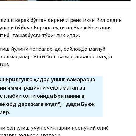
лиши керак бўлган биринчи рейс икки йил олдин
қуқлари бўйича Европа суди ва Буюк Британия
йтиб, ташаббусга тўсқинлик қилди.
ўтиш йўлини топсалар-да, сайловда мағлуб
 олмадилар. Янги бош вазир, аввалроқ ваъда
тди.
 оширилгунга қадар унинг самарасиз
ний иммиграцияни чекламаган ва
стлабки олти ойида Британияга
рекорд даражага етди”, - деди Буюк
мер.
 ҳал қилиш учун қочқинларни ноқонуний олиб
ларга эътибор қаратади.