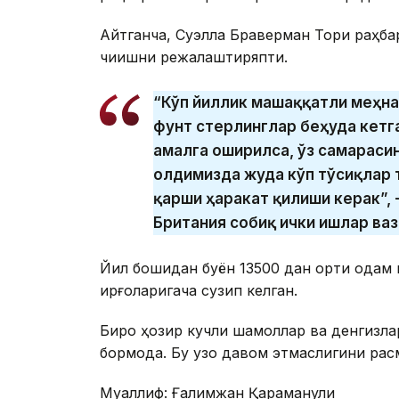
Айтганча,
Суэлла Браверман Тори раҳба
чиқишни режалаштиряпти.
“Кўп йиллик машаққатли меҳна
фунт стерлинглар беҳуда кетг
амалга оширилса, ўз самарасин
олдимизда жуда кўп тўсиқлар 
қарши ҳаракат қилиши керак”,
Британия собиқ ички ишлар ваз
Йил бошидан буён 13500 дан ортиқ одам 
қирғоқларигача сузип келган.
Бироқ ҳозир кучли шамоллар ва денгизла
бормоқда. Бу узоқ давом этмаслигини ра
Муаллиф: Ғалимжан Қараманули