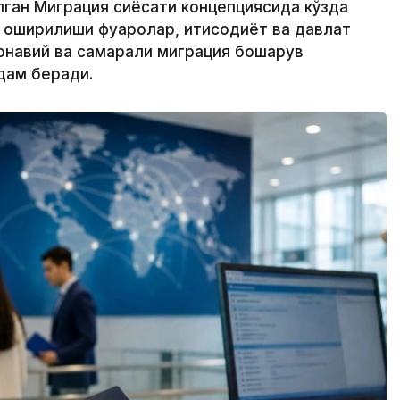
лган Миграция сиёсати концепциясида кўзда
оширилиши фуқаролар, иқтисодиёт ва давлат
навий ва самарали миграция бошқарув
дам беради.