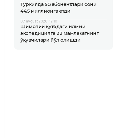
Туркияда 5G абонентлари сони
44,5 миллионга етди
07 avgust 2026, 12:10
Шимолий қутбдаги илмий
экспедицияга 22 мамлакатнинг
ўқувчилари йўл олишди