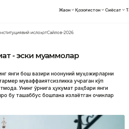
Жаҳон
Қозоғистон
Сиёсат
Т
нституциявий ислоҳот
Сайлов-2026
мат - эски муаммолар
инг янги бош вазири ноқонуний муҳожирларни
тармер муваффақиятсизликка учраган кўп
тмоқда. Унинг ўрнига ҳукумат раҳбари янги
роқ бу ташаббус бошпана излаётган қочқинлар