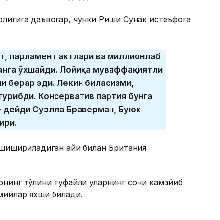
рлигига даъвогар
, чунки Риши Сунак истеъфога
т, парламент актлари ва миллионлаб
анга ўхшайди. Лойиҳа муваффақиятли
и берар эди. Лекин биласизми,
турибди. Консерватив партия бунга
 - дейди Суэлла Браверман, Буюк
ири.
шишириладиган қайиқ билан Британия
рнинг тўлқини туфайли уларнинг сони камайиб
смийлар яхши билади.