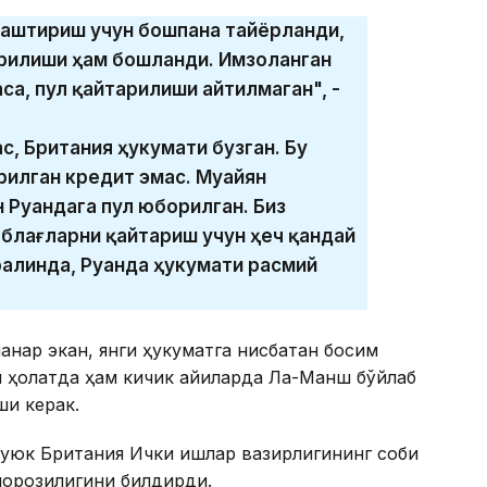
аштириш учун бошпана тайёрланди,
урилиши ҳам бошланди. Имзоланган
а, пул қайтарилиши айтилмаган", -
, Британия ҳукумати бузган. Бу
илган кредит эмас. Муайян
 Руандага пул юборилган. Биз
блағларни қайтариш учун ҳеч қандай
ралинда, Руанда ҳукумати расмий
анар экан, янги ҳукуматга нисбатан босим
й ҳолатда ҳам кичик қайиқларда Ла-Манш бўйлаб
ши керак.
Буюк Британия Ички ишлар вазирлигининг собиқ
норозилигини билдирди.