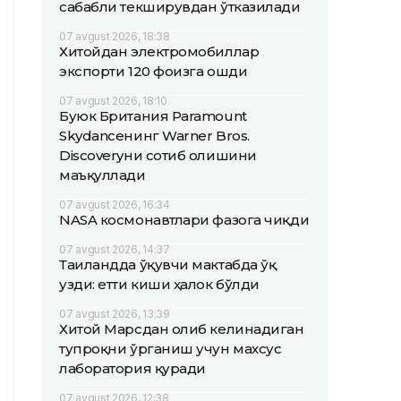
сабабли текширувдан ўтказилади
07 avgust 2026, 18:38
Хитойдан электромобиллар
экспорти 120 фоизга ошди
07 avgust 2026, 18:10
Буюк Британия Paramount
Skydanceнинг Warner Bros.
Discoveryни сотиб олишини
маъқуллади
07 avgust 2026, 16:34
NASA космонавтлари фазога чиқди
07 avgust 2026, 14:37
Таиландда ўқувчи мактабда ўқ
узди: етти киши ҳалок бўлди
07 avgust 2026, 13:39
Хитой Марсдан олиб келинадиган
тупроқни ўрганиш учун махсус
лаборатория қуради
07 avgust 2026, 12:38