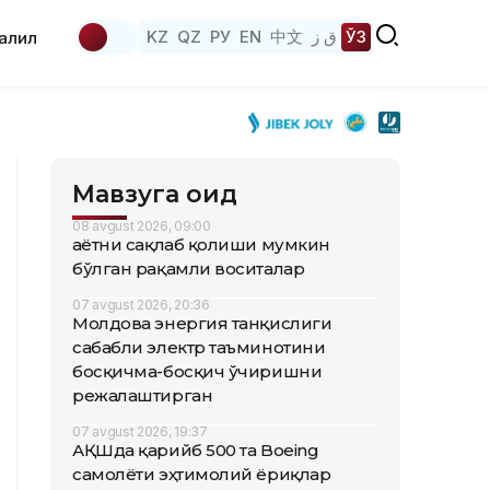
KZ
QZ
РУ
EN
中文
ق ز
ЎЗ
аҳлил
Мавзуга оид
08 avgust 2026, 09:00
Ҳаётни сақлаб қолиши мумкин
бўлган рақамли воситалар
07 avgust 2026, 20:36
Молдова энергия танқислиги
сабабли электр таъминотини
босқичма-босқич ўчиришни
режалаштирган
07 avgust 2026, 19:37
АҚШда қарийб 500 та Boeing
самолёти эҳтимолий ёриқлар