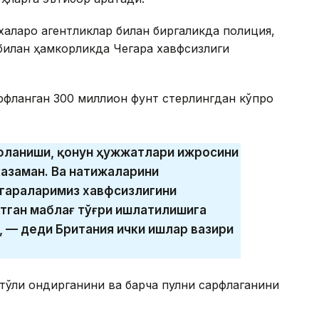
алқаро агентликлар билан биргаликда полиция,
билан ҳамкорликда Чегара хавфсизлиги
фланган 300 миллион фунт стерлингдан кўпроқ
фланиши, қонун ҳужжатлари ижросини
казаман. Ва натижаларини
егараларимиз хавфсизлигини
тган маблағ тўғри ишлатилишига
, — деди Британия ички ишлар вазири
ўлиқ қондирганини ва барча пулни сарфлаганини