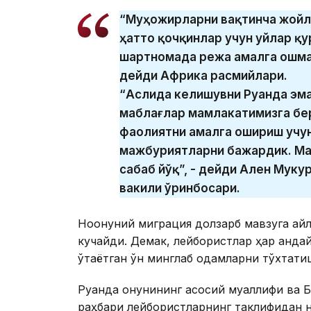
“Муҳожирларни вақтинча жойл
ҳатто қочқинлар учун уйлар қ
шартномада режа амалга ошмас
дейди Африка расмийлари.
“Аслида келишувни Руанда эмас
маблағлар мамлакатимизга бер
фаолиятни амалга ошириш учун
мажбуриятларни бажардик. Ма
сабаб йўқ”, - дейди Ален Муку
вакили ўринбосари.
Ноқонуний миграция долзарб мавзуга айл
кучайди. Демак, лейбористлар ҳар қанда
ўтаётган ўн минглаб одамларни тўхтати
Руанда қонунининг асосий муаллифи ва 
раҳбари лейбористларнинг таклифидан 