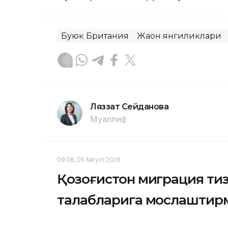
Буюк Британия
Жаҳон янгиликлари
Ляззат Сейданова
Муаллиф
09:08, 05 Август 2026
Қозоғистон миграция тиз
талабларига мослаштир