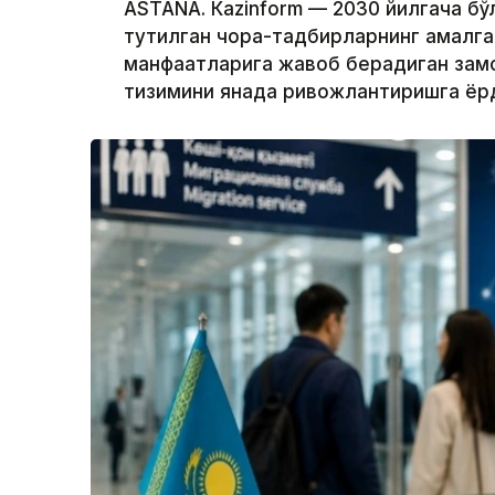
ASTANА. Кazinform — 2030 йилгача бў
тутилган чора-тадбирларнинг амалга 
манфаатларига жавоб берадиган замо
тизимини янада ривожлантиришга ёр