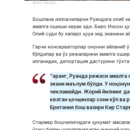
Фото: Pexels
Бошпана изловчиларни Руандага олиб ке
амалга ошиши керак эди. Бироқ Инсон ҳу
Олий суди бу халқаро ҳуқуққа зид эканини а
Гарчи консерваторлар қонунни айланиб 
бўлдилар ва ўз режаларини амалга ошира
қилганидек, депортация дастурини тўхта
“Қаранг, Руанда режаси амалга
экани маълум бўлди. У ноқону
чекламайди. Жорий йилнинг да
келган қочқинлар сони кўп ва 
Британия бош вазири Кир Стар
Стармер бошчилигидаги ҳукумат масалани
ўтиш билан шуғулланадиган жиноий гуруҳ