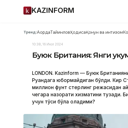
KAZINFORM
Ақорда
Тайинлов
Ҳодиса
Қонун ва интизом
Ко
Тренд:
10:38, 16 Июл 2024
Буюк Британия: Янги ҳуку
LONDON. Kazinform — Буюк Британиян
Руандага юбормайдиган бўлди. Кир С
миллион фунт стерлинг режасидан қай
чегара назорати хизматини тузади. Би
учун тўсиқ бўла оладими?