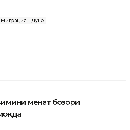
Миграция
Дунё
имини меҳнат бозори
моқда