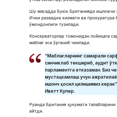
Шу мақсадда Буюк Британияда ишловчи х
Ички разведка хизмати ва прокуратура 
қўмондонлиги тузилади.
Консерваторлар томонидан лойиҳага сар
маблағ эса ўрганиб чиқилади.
“Маблағларнинг самарали сар
синчиклаб текшириб, аудит ўт
парламентга етказаман. Биз ч
мустаҳкамлаш учун ажратилаё
ишонч ҳосил қилишимиз керак”
Иветт Купер.
Руанда Британия ҳукумати талабларини т
айтди.