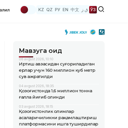
KZ
QZ
РУ
EN
中文
ق ز
ЎЗ
аҳлил
Мавзуга оид
06 avgust 2026, 10:10
Иртиш ҳавзасидан суғориладиган
ерлар учун 160 миллион куб метр
сув ажратилди
04 avgust 2026, 18:35
Қозоғистонда 1,6 миллион тонна
ғалла йиғиб олинди
03 avgust 2026, 18:15
Қозоғистонлик олимлар
асаларичиликни рақамлаштириш
платформасини ишга туширдилар