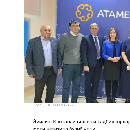
Фото: НПП «Атамекен»
Йиғилиш Қостанай вилояти тадбиркорла
юрти негизида бўлиб ўтди.