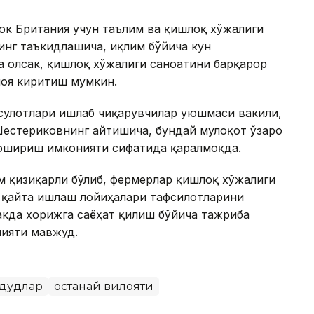
юк Британия учун таълим ва қишлоқ хўжалиги
инг таъкидлашича, иқлим бўйича кун
а олсак, қишлоқ хўжалиги саноатини барқарор
оя киритиш мумкин.
сулотлари ишлаб чиқарувчилар уюшмаси вакили,
естериковнинг айтишича, бундай мулоқот ўзаро
ошириш имконияти сифатида қаралмоқда.
м қизиқарли бўлиб, фермерлар қишлоқ хўжалиги
и қайта ишлаш лойиҳалари тафсилотларини
акда хорижга саёҳат қилиш бўйича тажриба
ияти мавжуд.
дудлар
Қостанай вилояти