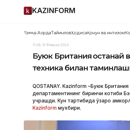
KAZINFORM
Ақорда
Тайинлов
Ҳодиса
Қонун ва интизом
Ко
Тренд:
11:38, 15 Феврал 2024
Буюк Британия Қостанай
техника билан таминлаш
QOSTANAY. Kazinform –Буюк Британия
департаментининг биринчи котиби Бэ
учрашди. Кун тартибида ўзаро ҳамкор
Kazinform
мухбири.