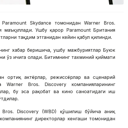
 Paramount Skydance томонидан Warner Bros.
и маъқуллади. Ушбу қарор Paramount Британия
тларни тақдим этганидан кейин қабул қилинди.
нинг хабар беришича, ушбу мажбуриятлар Буюк
ни ўз ичига олади. Битимнинг тахминий қиймати
ан ортиқ актёрлар, режиссёрлар ва сценарий
 Warner Bros. Discovery компанияларининг
лар, бу эса рақобат ва кино саноатидаги иш
ўтдилар.
 Bros. Discovery (WBD) қўшилиш бўйича аниқ
 компаниянинг директорлар кенгаши томонидан