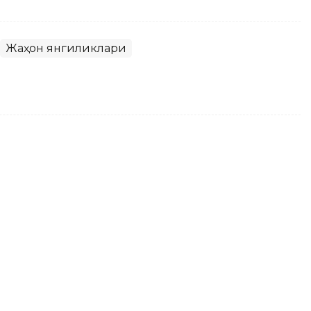
Жаҳон янгиликлари
стан Сатпаевнинг асосий
 қилинди