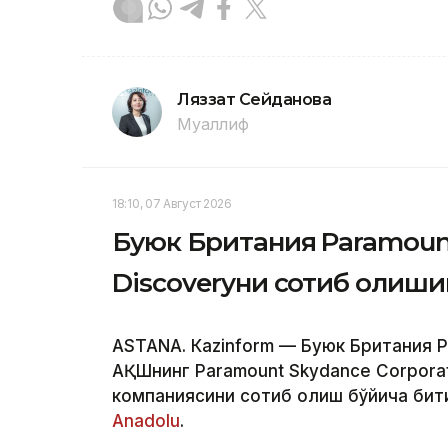
Ляззат Сейданова
Муаллиф
18:10, 07 Август 2026
Буюк Британия Paramount
Discoveryни сотиб олиш
ASTANА. Кazinform — Буюк Британия 
АҚШнинг Paramount Skydance Corporat
компаниясини сотиб олиш бўйича бит
Аnadolu
.