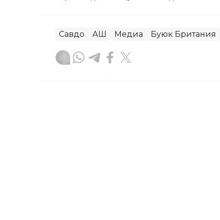
Савдо
АҚШ
Медиа
Буюк Британия
Бекабат Узаков
Муаллиф
13:15, 04 Август 2026
"Челси"даги рақобат: Да
рақиблари номи маълум