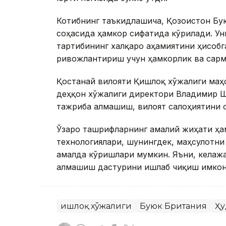
Котибнинг таъкидлашича, Қозоғистон Бу
соҳасида ҳамкор сифатида кўрилади. Ун
тартибининг халқаро аҳамиятини ҳисобг
ривожлантириш учун ҳамкорлик ва сарм
Қостанай вилояти Қишлоқ хўжалиги маҳ
деҳқон хўжалиги директори Владимир Ш
тажриба алмашиш, вилоят салоҳиятини 
Ўзаро ташрифларнинг амалий жиҳати ҳа
технологиялари, шунингдек, маҳсулотн
амалда кўришлари мумкин. Яъни, келаж
алмашиш дастурини ишлаб чиқиш имкон
Қишлоқ хўжалиги
Буюк Британия
Ҳу