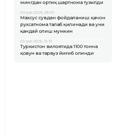
мингдан ортиқ шартнома тузилди
03 iyun 2026, 08:00
Махсус сувдан фойдаланиш: қачон
рухсатнома талаб қилинади ва уни
қандай олиш мумкин
02 iyun 2026, 13:10
Туркистон вилоятида 1100 тонна
қовун ва тарвуз йиғиб олинди