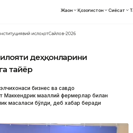
Жаҳон
Қозоғистон
Сиёсат
Т
нституциявий ислоҳот
Сайлов-2026
 вилояти деҳқонларини
га тайёр
 элчихонаси бизнес ва савдо
т Маккендрик маҳаллий фермерлар билан
лик масаласи бўлди, деб хабар беради