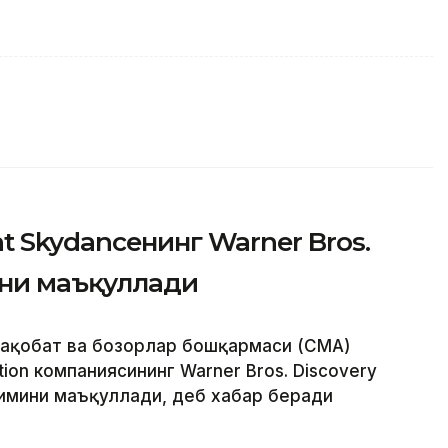
 Skydanceнинг Warner Bros.
ини маъқуллади
Рақобат ва бозорлар бошқармаси (CМА)
ion компаниясининг Warner Bros. Discovery
имини маъқуллади, деб хабар беради