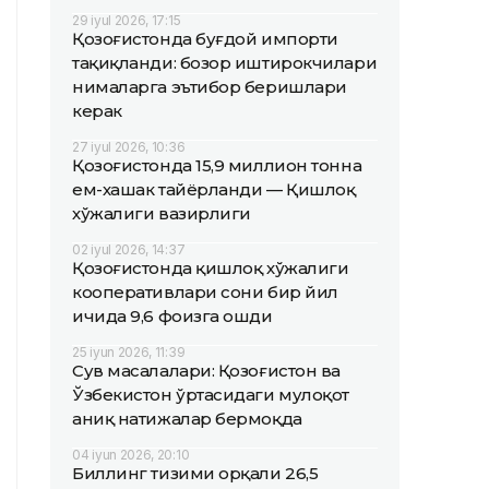
29 iyul 2026, 17:15
Қозоғистонда буғдой импорти
тақиқланди: бозор иштирокчилари
нималарга эътибор беришлари
керак
27 iyul 2026, 10:36
Қозоғистонда 15,9 миллион тонна
ем-хашак тайёрланди — Қишлоқ
хўжалиги вазирлиги
02 iyul 2026, 14:37
Қозоғистонда қишлоқ хўжалиги
кооперативлари сони бир йил
ичида 9,6 фоизга ошди
25 iyun 2026, 11:39
Сув масалалари: Қозоғистон ва
Ўзбекистон ўртасидаги мулоқот
аниқ натижалар бермоқда
04 iyun 2026, 20:10
Биллинг тизими орқали 26,5