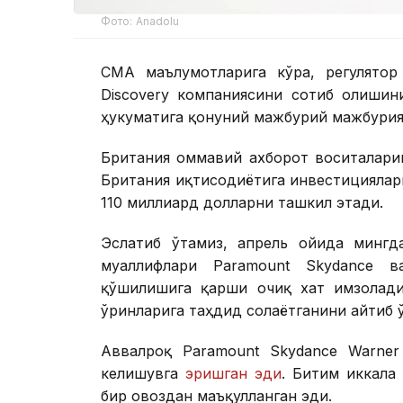
Фото: Аnadolu
CМА маълумотларига кўра, регулятор
Discovery компаниясини сотиб олишин
ҳукуматига қонуний мажбурий мажбурия
Британия оммавий ахборот воситалари
Британия иқтисодиётига инвестициялар
110 миллиард долларни ташкил этади.
Эслатиб ўтамиз, апрель ойида мингд
муаллифлари Paramount Skydance ва
қўшилишига қарши очиқ хат имзолади
ўринларига таҳдид солаётганини айтиб 
Аввалроқ Paramount Skydance Warner
келишувга
эришган эди
. Битим иккала
бир овоздан маъқулланган эди.