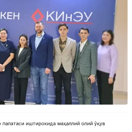
р палатаси иштирокида маҳаллий олий ўқув