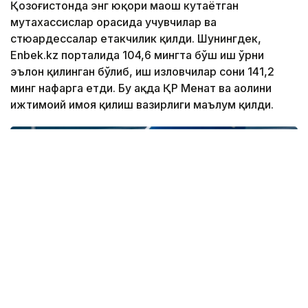
Қозоғистонда энг юқори маош кутаётган
мутахассислар орасида учувчилар ва
стюардессалар етакчилик қилди. Шунингдек,
Enbek.kz порталида 104,6 мингта бўш иш ўрни
эълон қилинган бўлиб, иш изловчилар сони 141,2
минг нафарга етди. Бу ҳақда ҚР Меҳнат ва аҳолини
ижтимоий ҳимоя қилиш вазирлиги маълум қилди.