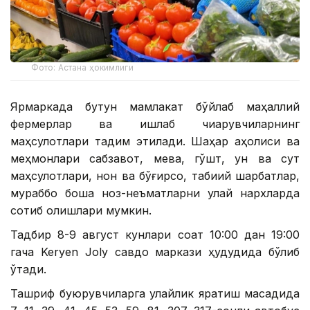
Фото: Астана ҳокимлиги
Ярмаркада бутун мамлакат бўйлаб маҳаллий
фермерлар ва ишлаб чиқарувчиларнинг
маҳсулотлари тақдим этилади. Шаҳар аҳолиси ва
меҳмонлари сабзавот, мева, гўшт, ун ва сут
маҳсулотлари, нон ва бўғирсоқ, табиий шарбатлар,
мураббо бошқа ноз-неъматларни қулай нархларда
сотиб олишлари мумкин.
Тадбир 8-9 август кунлари соат 10:00 дан 19:00
гача Keryen Joly савдо маркази ҳудудида бўлиб
ўтади.
Ташриф буюрувчиларга қулайлик яратиш мақсадида