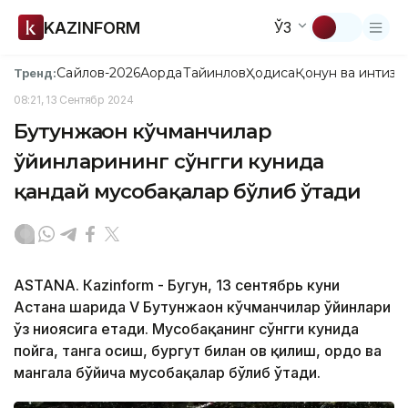
KAZINFORM
ЎЗ
Сайлов-2026
Ақорда
Тайинлов
Ҳодиса
Қонун ва интизо
Тренд:
08:21, 13 Сентябр 2024
Бутунжаҳон кўчманчилар
ўйинларининг сўнгги кунида
қандай мусобақалар бўлиб ўтади
ASTANА. Кazinform - Бугун, 13 сентябрь куни
Астана шаҳрида V Бутунжаҳон кўчманчилар ўйинлари
ўз ниҳоясига етади. Мусобақанинг сўнгги кунида
пойга, танга осиш, бургут билан ов қилиш, ордо ва
мангала бўйича мусобақалар бўлиб ўтади.