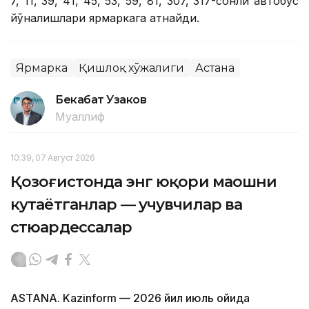
7, 11, 39, 41, 45, 53, 59, 81, 307, 317-сонли автобус
йўналишлари ярмаркага қатнайди.
Ярмарка
Қишлоқ хўжалиги
Астана
Бекабат Узаков
Муаллиф
10:39, 07 Август 2026
Қозоғистонда энг юқори маошни
кутаётганлар — учувчилар ва
стюардессалар
ASTANA. Kazinform — 2026 йил июль ойида