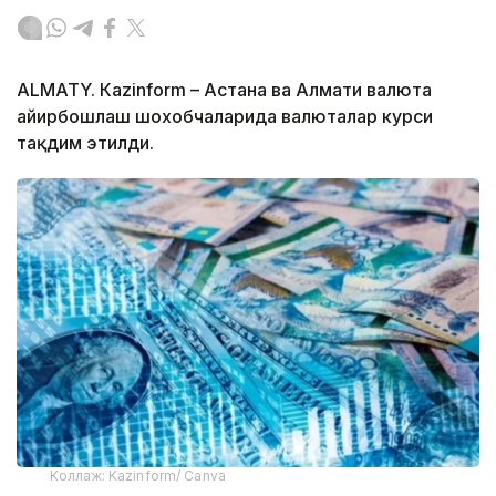
ALMATY. Кazinform – Астана ва Алмати валюта
айирбошлаш шохобчаларида валюталар курси
тақдим этилди.
Коллаж: Kazinform/ Canva