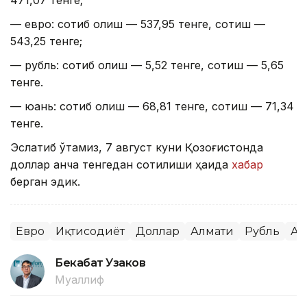
471,07 тенге;
— евро: сотиб олиш — 537,95 тенге, сотиш —
543,25 тенге;
— рубль: сотиб олиш — 5,52 тенге, сотиш — 5,65
тенге.
— юань: сотиб олиш — 68,81 тенге, сотиш — 71,34
тенге.
Эслатиб ўтамиз, 7 август куни Қозоғистонда
доллар қанча тенгедан сотилиши ҳақида
хабар
берган эдик.
Евро
Иқтисодиёт
Доллар
Алмати
Рубль
Ас
Бекабат Узаков
Муаллиф