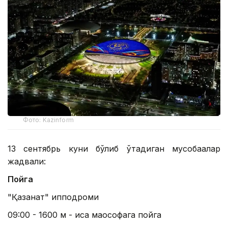
Фото: Kazinform
13 сентябрь куни бўлиб ўтадиган мусобақалар
жадвали:
Пойга
"Қазанат" ипподроми
09:00 - 1600 м - қисқа маософага пойга