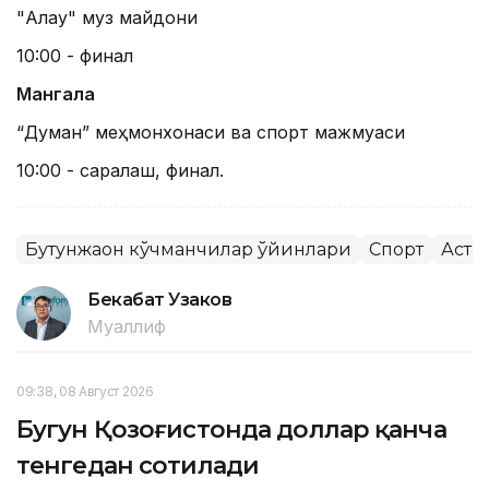
"Алау" муз майдони
10:00 - финал
Мангала
“Думан” меҳмонхонаси ва спорт мажмуаси
10:00 - саралаш, финал.
Бутунжаҳон кўчманчилар ўйинлари
Спорт
Аста
Бекабат Узаков
Муаллиф
09:38, 08 Август 2026
Бугун Қозоғистонда доллар қанча
тенгедан сотилади