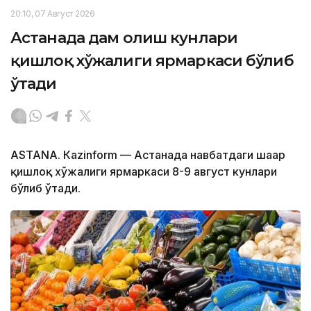
20:10, 07 Август 2026
Астанада дам олиш кунлари
қишлоқ хўжалиги ярмаркаси бўлиб
ўтади
ASTANА. Кazinform — Астанада навбатдаги шаҳар
қишлоқ хўжалиги ярмаркаси 8-9 август кунлари
бўлиб ўтади.