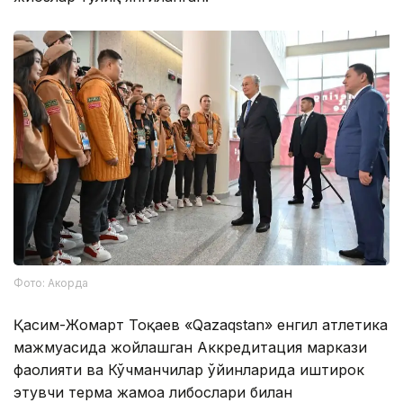
Фото: Акорда
Қасим-Жомарт Тоқаев «Qazaqstan» енгил атлетика
мажмуасида жойлашган Аккредитация маркази
фаолияти ва Кўчманчилар ўйинларида иштирок
этувчи терма жамоа либослари билан