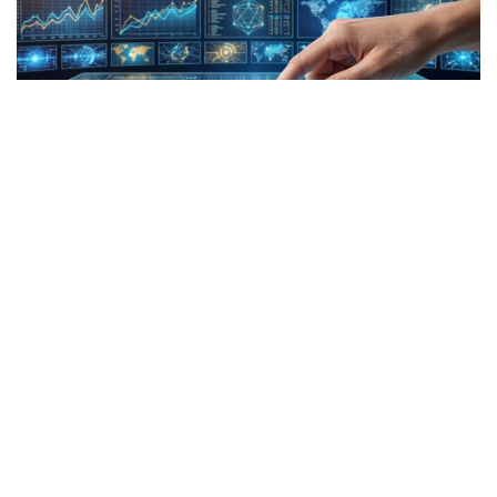
Коллаж: kazinform/ СИ
ТАСС: Хорижий фуқаролар учун Қозоғистонга
кириш пуллик бўлади
Қозоғистон хорижий фуқаролар ва фуқаролиги
бўлмаган шахслар учун мамлакатга кириш учун
электрон рухсатнома тизимини жорий қилиши
мумкин. Агар ушбу ўзгариш қўллаб-қувватланса,
хорижий фуқаролар учун Қозоғистонга кириш
пуллик бўлади. Бу ҳақда Россиянинг
ТАСС
ахборот
агентлиги хабар берди.