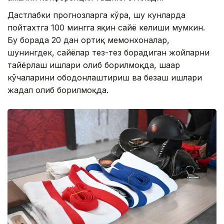
Дастлабки прогнозларга кўра, шу кунларда
пойтахтга 100 мингга яқин сайёҳ келиши мумкин.
Бу борада 20 дан ортиқ меҳмонхоналар,
шунингдек, сайёҳлар тез-тез борадиган жойларни
тайёрлаш ишлари олиб борилмоқда, шаҳар
кўчаларини ободонлаштириш ва безаш ишлари
жадал олиб борилмоқда.