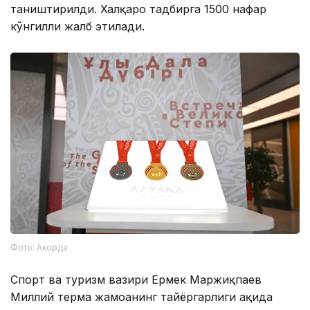
таништирилди. Халқаро тадбирга 1500 нафар
кўнгилли жалб этилади.
Фото: Акорда
Спорт ва туризм вазири Ермек Маржиқпаев
Миллий терма жамоанинг тайёргарлиги ҳақида