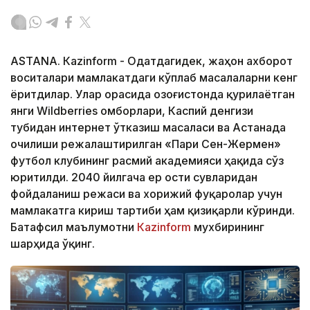
ASTANА. Кazinform - Одатдагидек, жаҳон ахборот
воситалари мамлакатдаги кўплаб масалаларни кенг
ёритдилар. Улар орасида Қозоғистонда қурилаётган
янги Wildberries омборлари, Каспий денгизи
тубидан интернет ўтказиш масаласи ва Астанада
очилиши режалаштирилган «Пари Сен-Жермен»
футбол клубининг расмий академияси ҳақида сўз
юритилди. 2040 йилгача ер ости сувларидан
фойдаланиш режаси ва хорижий фуқаролар учун
мамлакатга кириш тартиби ҳам қизиқарли кўринди.
Батафсил маълумотни
Кazinform
мухбирининг
шарҳида ўқинг.