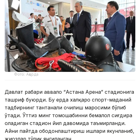
Фото: Ақорда
Давлат раҳбари аввало “Астана Арена” стадионига
ташриф буюрди. Бу ерда халқаро спорт-маданий
тадбирнинг тантанали очилиш маросими бўлиб
ўтади. Ўттиз минг томошабинни бемалол сиғдира
оладиган стадион йил давомида таъмирланди.
Айни пайтда ободонлаштириш ишлари якунланиб,
жиҳозлар тўлиқ янгиланган.