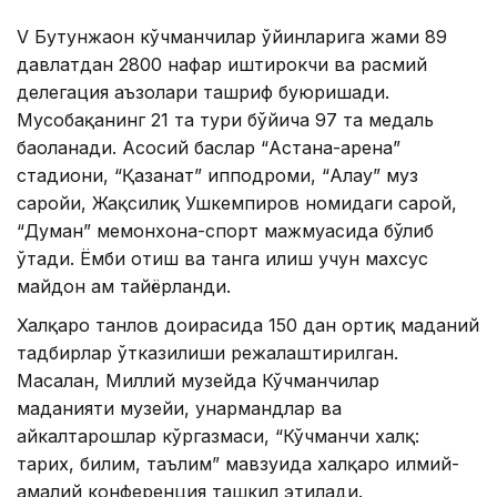
V Бутунжаҳон кўчманчилар ўйинларига жами 89
давлатдан 2800 нафар иштирокчи ва расмий
делегация аъзолари ташриф буюришади.
Мусобақанинг 21 та тури бўйича 97 та медаль
баҳоланади. Асосий баҳслар “Астана-арена”
стадиони, “Қазанат” ипподроми, “Алау” муз
саройи, Жақсилиқ Ушкемпиров номидаги сарой,
“Думан” меҳмонхона-спорт мажмуасида бўлиб
ўтади. Ёмби отиш ва танга илиш учун махсус
майдон ҳам тайёрланди.
Халқаро танлов доирасида 150 дан ортиқ маданий
тадбирлар ўтказилиши режалаштирилган.
Масалан, Миллий музейда Кўчманчилар
маданияти музейи, ҳунармандлар ва
ҳайкалтарошлар кўргазмаси, “Кўчманчи халқ:
тарих, билим, таълим” мавзуида халқаро илмий-
амалий конференция ташкил этилади.