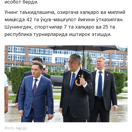
ҳисобот берди.
Унинг таъкидлашича, ҳозиргача халқаро ва миллий
миқёсда 42 та ўқув-машғулот йиғини ўтказилган.
Шунингдек, спортчилар 7 та халқаро ва 25 та
республика турнирларида иштирок этишди.
Фото: Ақорда