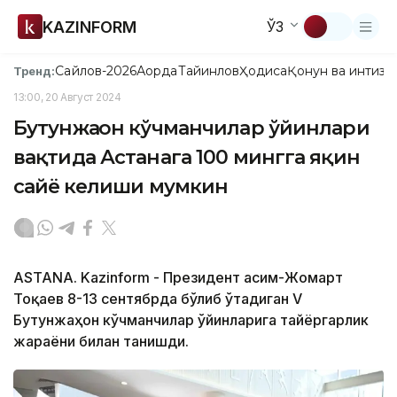
KAZINFORM
ЎЗ
Сайлов-2026
Ақорда
Тайинлов
Ҳодиса
Қонун ва интизо
Тренд:
13:00, 20 Август 2024
Бутунжаҳон кўчманчилар ўйинлари
вақтида Астанага 100 мингга яқин
сайёҳ келиши мумкин
ASTANA. Kazinform - Президент Қасим-Жомарт
Тоқаев 8-13 сентябрда бўлиб ўтадиган V
Бутунжаҳон кўчманчилар ўйинларига тайёргарлик
жараёни билан танишди.