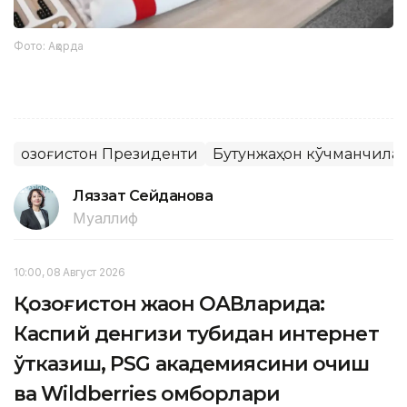
Фото: Ақорда
Қозоғистон Президенти
Бутунжаҳон кўчманчила
Ляззат Сейданова
Муаллиф
10:00, 08 Август 2026
Қозоғистон жаҳон ОАВларида:
Каспий денгизи тубидан интернет
ўтказиш, PSG академиясини очиш
ва Wildberries омборлари