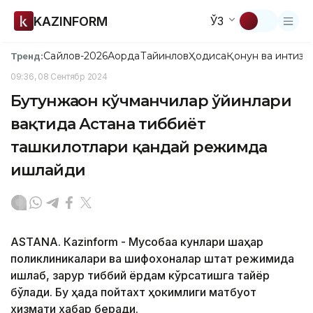
KAZINFORM
ЎЗ
Сайлов-2026
Ақорда
Тайинлов
Ҳодиса
Қонун ва интизо
Тренд:
09:36, 08 Сентябр 2024
Бутунжаҳон кўчманчилар ўйинлари
вақтида Астана тиббиёт
ташкилотлари қандай режимда
ишлайди
ASTANА. Кazinform - Мусобақа кунлари шаҳар
поликлиникалари ва шифохоналар штат режимида
ишлаб, зарур тиббий ёрдам кўрсатишга тайёр
бўлади. Бу ҳақда пойтахт ҳокимлиги матбуот
хизмати хабар беради.