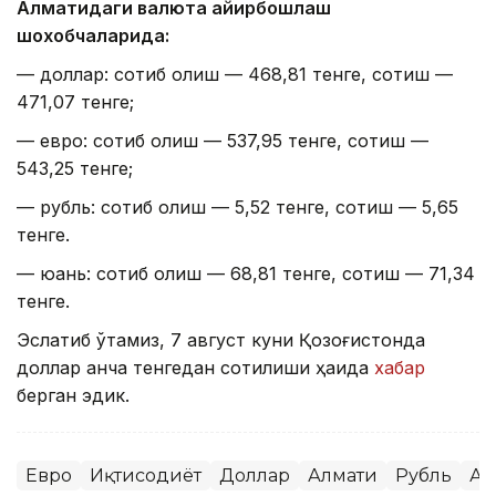
Алматидаги валюта айирбошлаш
шохобчаларида:
— доллар: сотиб олиш — 468,81 тенге, сотиш —
471,07 тенге;
— евро: сотиб олиш — 537,95 тенге, сотиш —
543,25 тенге;
— рубль: сотиб олиш — 5,52 тенге, сотиш — 5,65
тенге.
— юань: сотиб олиш — 68,81 тенге, сотиш — 71,34
тенге.
Эслатиб ўтамиз, 7 август куни Қозоғистонда
доллар қанча тенгедан сотилиши ҳақида
хабар
берган эдик.
Евро
Иқтисодиёт
Доллар
Алмати
Рубль
Ас