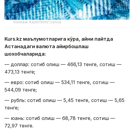
Коллаж: Kazinform/ Canva
Kurs.kz маълумотларига кўра, айни пайтда
Астанадаги валюта айирбошлаш
шохобчаларида:
— доллар: сотиб олиш — 466,13 тенге, сотиш —
473,13 тенге;
— евро: сотиб олиш — 534,11 тенге, сотиш —
544,09 тенге;
— рубль: сотиб олиш — 5,45 тенге, сотиш — 5,65
тенге;
— юань: сотиб олиш — 68,78 тенге, сотиш —
72,97 тенге.