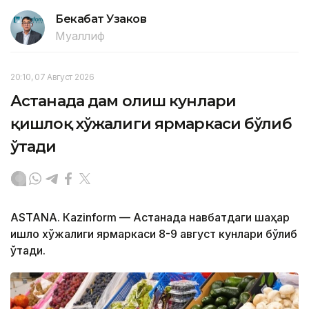
Бекабат Узаков
Муаллиф
20:10, 07 Август 2026
Астанада дам олиш кунлари
қишлоқ хўжалиги ярмаркаси бўлиб
ўтади
ASTANА. Кazinform — Астанада навбатдаги шаҳар
қишлоқ хўжалиги ярмаркаси 8-9 август кунлари бўлиб
ўтади.