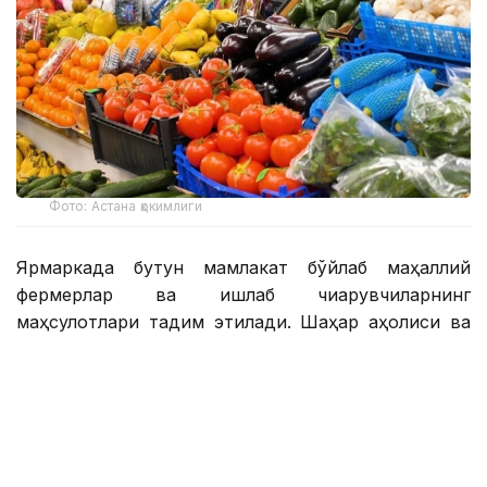
Фото: Астана ҳокимлиги
Ярмаркада бутун мамлакат бўйлаб маҳаллий
фермерлар ва ишлаб чиқарувчиларнинг
маҳсулотлари тақдим этилади. Шаҳар аҳолиси ва
меҳмонлари сабзавот, мева, гўшт, ун ва сут
маҳсулотлари, нон ва бўғирсоқ, табиий шарбатлар,
мураббо бошқа ноз-неъматларни қулай нархларда
сотиб олишлари мумкин.
Тадбир 8-9 август кунлари соат 10:00 дан 19:00