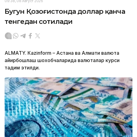
09:38, 08 Август 2026
Бугун Қозоғистонда доллар қанча
тенгедан сотилади
ALMATY. Кazinform – Астана ва Алмати валюта
айирбошлаш шохобчаларида валюталар курси
тақдим этилди.