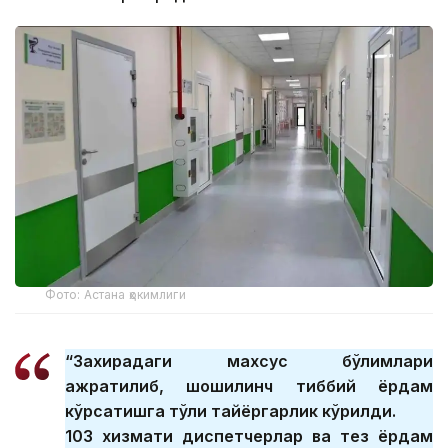
Фото: Астана ҳокимлиги
“Захирадаги махсус бўлимлари
ажратилиб, шошилинч тиббий ёрдам
кўрсатишга тўлиқ тайёргарлик кўрилди.
103 хизмати диспетчерлар ва тез ёрдам