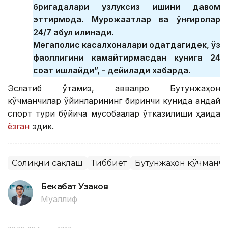
бригадалари узлуксиз ишини давом
эттирмоқда. Мурожаатлар ва қўнғироқлар
24/7 қабул қилинади.
Мегаполис касалхоналари одатдагидек, ўз
фаоллигини камайтирмасдан кунига 24
соат ишлайди”, - дейилади хабарда.
Эслатиб ўтамиз, аввалроқ Бутунжаҳон
кўчманчилар ўйинларининг биринчи кунида қандай
спорт тури бўйича мусобақалар ўтказилиши ҳақида
ёзган
эдик.
Соғлиқни сақлаш
Тиббиёт
Бутунжаҳон кўчманч
Бекабат Узаков
Муаллиф