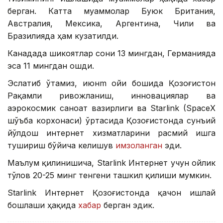
берган. Катта муаммолар Буюк Британия,
Австралия, Мексика, Аргентина, Чили ва
Бразилияда ҳам кузатилди.
Канадада шикоятлар сони 13 мингдан, Германияда
эса 11 мингдан ошди.
Эслатиб ўтамиз, июнm ойи бошида Қозоғистон
Рақамли ривожланиш, инновациялар ва
аэрокосмик саноат вазирлиги ва Starlink (SpaceX
шўъба корхонаси) ўртасида Қозоғистонда сунъий
йўлдош интернет хизматларини расмий ишга
тушириш бўйича келишув
имзоланган
эди.
Маълум қилинишича, Starlink Интернет учун ойлик
тўлов 20-25 минг тенгени ташкил қилиши мумкин.
Starlink Интернет Қозоғистонда қачон ишлай
бошлаши ҳақида
хабар
берган эдик.