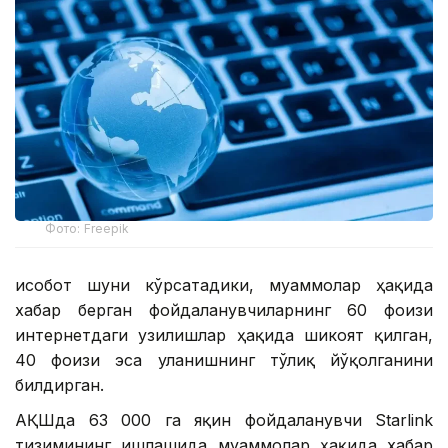
Фото: Freepik
Ҳисобот шуни кўрсатадики, муаммолар ҳақида
хабар берган фойдаланувчиларнинг 60 фоизи
интернетдаги узилишлар ҳақида шикоят қилган,
40 фоизи эса уланишнинг тўлиқ йўқолганини
билдирган.
АҚШда 63 000 га яқин фойдаланувчи Starlink
тизимининг ишлашида муаммолар ҳақида хабар