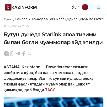
KAZINFORM
ЎЗ
Сайлов-2026
Ақорда
Тайинлов
Ҳодиса
Қонун ва интизо
Тренд:
11:08, 25 Июл 2025
Бутун дунёда Starlink алоқа тизими
билан боғлиқ муаммолар қайд этилди
ASTANА. Кazinform — Downdetector хизмати
ҳисоботига кўра, бир қанча мамлакатлардаги
фойдаланувчилар Starlink сунъий йўлдош алоқа
тизими фаолиятидаги муаммолардан шикоят
қилмоқда, деб ёзади
ТАСС
.