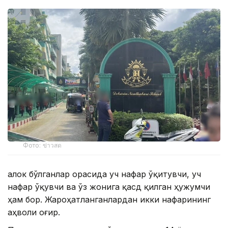
Фото: ข่าวสด
Ҳалок бўлганлар орасида уч нафар ўқитувчи, уч
нафар ўқувчи ва ўз жонига қасд қилган ҳужумчи
ҳам бор. Жароҳатланганлардан икки нафарининг
аҳволи оғир.