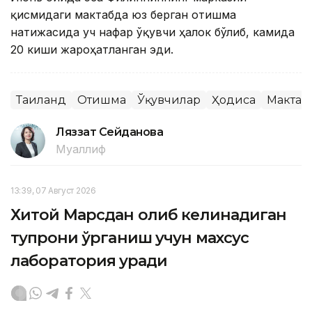
қисмидаги мактабда юз берган отишма
натижасида уч нафар ўқувчи ҳалок бўлиб, камида
20 киши жароҳатланган эди.
Таиланд
Отишма
Ўқувчилар
Ҳодиса
Мактаб
Ляззат Сейданова
Муаллиф
13:39, 07 Август 2026
Хитой Марсдан олиб келинадиган
тупроқни ўрганиш учун махсус
лаборатория қуради