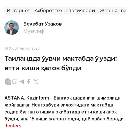
Интернет
Ахборот технологиялари
Жаҳон янги
Бекабат Узаков
Муаллиф
14:37, 07 Август 2026
Таиландда ўқувчи мактабда ўқ узди:
етти киши ҳалок бўлди
ASTANA. Kazinform – Бангкок шаҳрининг шимолида
жойлашган Нонтхабури вилоятидаги мактабда
содир бўлган отишма оқибатида етти киши ҳалок
бўлди, яна 15 киши жароҳат олди, деб хабар беради
Reuters
.