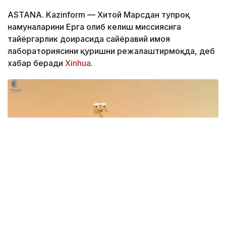
ASTANA. Kazinform — Хитой Марсдан тупроқ
намуналарини Ерга олиб келиш миссиясига
тайёргарлик доирасида сайёравий ҳимоя
лабораториясини қуришни режалаштирмоқда, деб
хабар беради
Xinhua
.
Фото: Xinhua