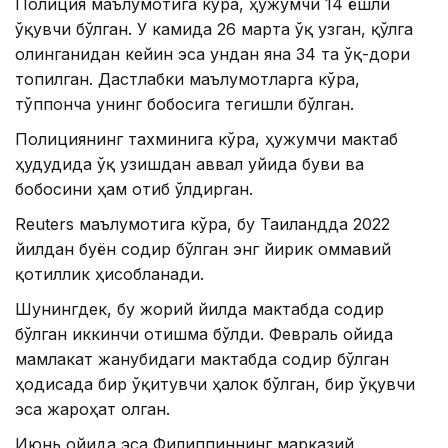
Полиция маълумотига кўра, ҳужумчи 14 ёшли
ўқувчи бўлган. У камида 26 марта ўқ узган, қўлга
олинганидан кейин эса ундан яна 34 та ўқ-дори
топилган. Дастлабки маълумотларга кўра,
тўппонча унинг бобосига тегишли бўлган.
Полициянинг тахминига кўра, ҳужумчи мактаб
ҳудудида ўқ узишдан аввал уйида буви ва
бобосини ҳам отиб ўлдирган.
Reuters маълумотига кўра, бу Таиландда 2022
йилдан буён содир бўлган энг йирик оммавий
қотиллик ҳисобланади.
Шунингдек, бу жорий йилда мактабда содир
бўлган иккинчи отишма бўлди. Февраль ойида
мамлакат жанубидаги мактабда содир бўлган
ҳодисада бир ўқитувчи ҳалок бўлган, бир ўқувчи
эса жароҳат олган.
Июнь ойида эса Филиппиннинг марказий