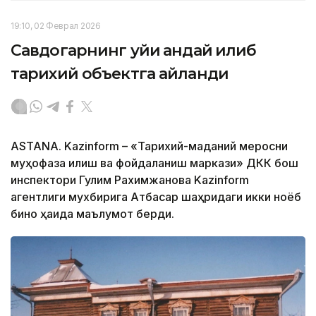
19:10, 02 Феврал 2026
Савдогарнинг уйи қандай қилиб
тарихий объектга айланди
АSTANА. Kazinform – «Тарихий-маданий меросни
муҳофаза қилиш ва фойдаланиш маркази» ДКК бош
инспектори Гулим Рахимжанова Kazinform
агентлиги мухбирига Атбасар шаҳридаги икки ноёб
бино ҳақида маълумот берди.