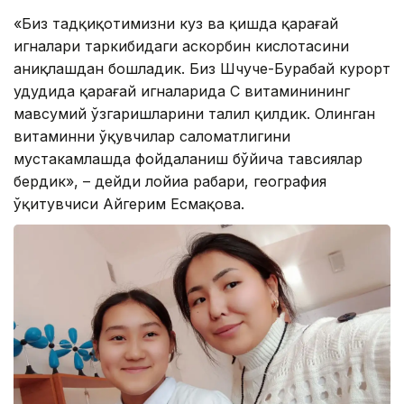
«Биз тадқиқотимизни куз ва қишда қарағай
игналари таркибидаги аскорбин кислотасини
аниқлашдан бошладик. Биз Шчуче-Бурабай курорт
ҳудудида қарағай игналарида C витаминининг
мавсумий ўзгаришларини таҳлил қилдик. Олинган
витаминни ўқувчилар саломатлигини
мустаҳкамлашда фойдаланиш бўйича тавсиялар
бердик», – дейди лойиҳа раҳбари, география
ўқитувчиси Айгерим Есмақова.