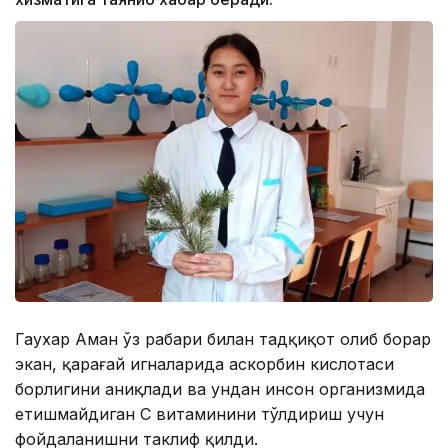
Гаухар Аман ўз раҳбари билан тадқиқот олиб борар
экан, қарағай игналарида аскорбин кислотаси
борлигини аниқлади ва ундан инсон организмида
етишмайдиган С витаминини тўлдириш учун
фойдаланишни таклиф қилди.