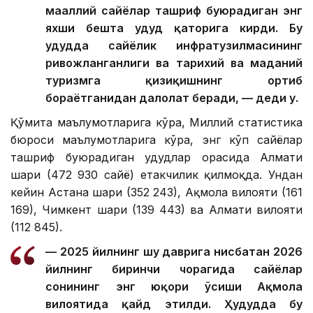
маҳаллий сайёҳлар ташриф буюрадиган энг
яхши бешта ҳудуд қаторига кирди. Бу
ҳудудда сайёҳлик инфратузилмасининг
ривожланганлиги ва тарихий ва маданий
туризмга қизиқишнинг ортиб
бораётганидан далолат беради, — деди у.
Қўмита маълумотларига кўра, Миллий статистика
бюроси маълумотларига кўра, энг кўп сайёҳлар
ташриф буюрадиган ҳудудлар орасида Алмати
шаҳри (472 930 сайёҳ) етакчилик қилмоқда. Ундан
кейин Астана шаҳри (352 243), Ақмола вилояти (161
169), Чимкент шаҳри (139 443) ва Алмати вилояти
(112 845).
— 2025 йилнинг шу даврига нисбатан 2026
йилнинг биринчи чорагида сайёҳлар
сонининг энг юқори ўсиши Ақмола
вилоятида қайд этилди. Ҳудудда бу