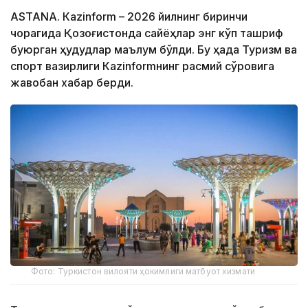
ASTANА. Кazinform – 2026 йилнинг биринчи
чорагида Қозоғистонда сайёҳлар энг кўп ташриф
буюрган ҳудудлар маълум бўлди. Бу ҳақда Туризм ва
спорт вазирлиги Кazinformнинг расмий сўровига
жавобан хабар берди.
Фото: Туркистон вилояти ҳокимлиги матбуот хизмати