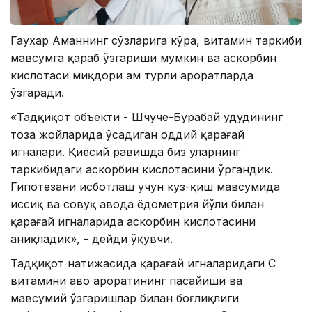
Гаухар Аманнинг сўзларига кўра, витамин таркиби
мавсумга қараб ўзгариши мумкин ва аскорбин
кислотаси миқдори ҳам турли ҳароратларда
ўзгаради.
«Тадқиқот объекти - Шчуче-Бурабай ҳудудининг
тоза жойларида ўсадиган оддий қарағай
игналари. Қиёсий равишда биз уларнинг
таркибидаги аскорбин кислотасини ўргандик.
Гипотезани исботлаш учун куз-қиш мавсумида
иссиқ ва совуқ ҳавода ёдометрия йўли билан
қарағай игналарида аскорбин кислотасини
аниқладик», - дейди ўқувчи.
Тадқиқот натижасида қарағай игналаридаги С
витамини ҳаво ҳароратининг пасайиши ва
мавсумий ўзгаришлар билан боғлиқлиги