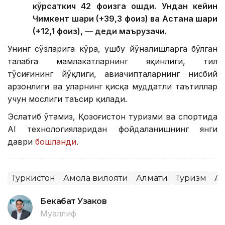
кўрсаткич 42 фоизга ошди. Ундан кейин
Чимкент шаҳри (+39,3 фоиз) ва Астана шаҳри
(+12,1 фоиз), — деди маърузачи.
Унинг сўзларига кўра, ушбу йўналишларга бўлган
талабга мамлакатларнинг яқинлиги, тил
тўсиғининг йўқлиги, авиачипталарнинг нисбий
арзонлиги ва уларнинг қисқа муддатли таътиллар
учун мослиги таъсир қилади.
Эслатиб ўтамиз, Қозоғистон туризми ва спортида
AI технологияларидан фойдаланишнинг янги
даври
бошланди
.
Туркистон
Ақмола вилояти
Алмати
Туризм
Ас
Бекабат Узаков
Муаллиф