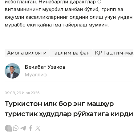
исботланган. Нинабаргли дарахтлар C
витаминининг муқобил манбаи бўлиб, грипп ва
юқумли касалликларнинг олдини олиш учун ундан
мураббо ёки қайнатма тайёрлаш мумкин.
Ақмола вилояти
Таълим ва фан
ҚР Таълим-мао
Бекабат Узаков
Муаллиф
09:08, 29 Июл 2026
Туркистон илк бор энг машҳур
туристик ҳудудлар рўйхатига кирди