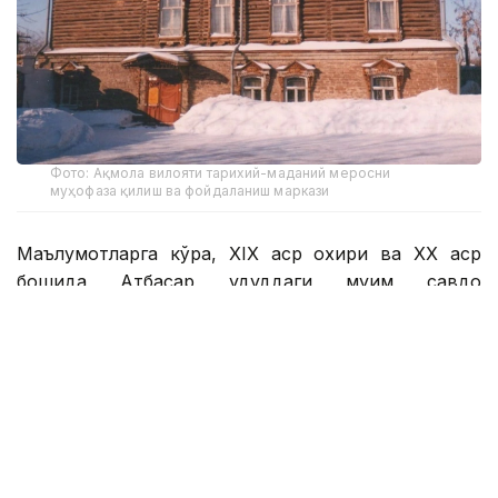
Фото: Ақмола вилояти тарихий-маданий меросни
муҳофаза қилиш ва фойдаланиш маркази
Маълумотларга кўра, XIX аср охири ва XX аср
бошида Атбасар ҳудуддаги муҳим савдо
марказларидан бири сифатида ривожланди. Ўша
пайтларда ярмаркалар тез-тез ташкил этиларди. У
ерга рус ва Марказий Осиё савдогарлари келарди.
Қорамол, ғалла ва ҳунармандчилик маҳсулотлари
савдога чиқариларди, маҳаллий аҳолининг
фаровонлиги ошарди ва иқтисодиёт ривожланиш
йўлига кирди.