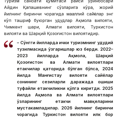
Туризм саноати қўмитаси раиси ўринбосари
Айдин Қапашевнинг сўзларига кўра, жорий
йилнинг биринчи чорагида маҳаллий сайёҳлар энг
кўп ташриф буюрган ҳудудлар Ақмола вилояти,
Чимкент шаҳри, Алмати вилояти, Туркистон
вилояти ва Шарқий Қозоғистон вилоятидир.
– Сўнгги йилларда ички туризмнинг ҳудудий
тузилмасида ўзгаришлар юз берди. 2022–
2023 йилларда Ақмола, Шарқий
Қозоғистон ва Алмати вилоятлари
етакчилар қаторида бўлган бўлса, 2024
йилда Манғистау вилояти сайёҳлар
сонининг сезиларли даражада ошиши
туфайли етакчиликни қўлга киритди. 2025
йилда Ақмола ва Алмати вилоятлари
ўзларининг етакчи мавқеларини
мустаҳкамладилар. 2026 йилнинг биринчи
чорагида Туркистон вилояти илк бор