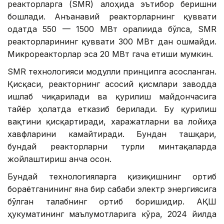
реакторларга (SMR) алоҳида эътибор беришни
бошлади. Анъанавий реакторларнинг қуввати
одатда 550 — 1500 МВт оралиғида бўлса, SMR
реакторларининг қуввати 300 МВт дан ошмайди.
Микрореакторлар эса 20 МВт гача етиши мумкин.
SMR технологияси модулли принципга асосланган.
Қисқаси, реакторнинг асосий қисмлари заводда
ишлаб чиқарилади ва қурилиш майдончасига
тайёр ҳолатда етказиб берилади. Бу қурилиш
вақтини қисқартиради, харажатларни ва лойиҳа
хавфларини камайтиради. Бундан ташқари,
бундай реакторларни турли минтақаларда
жойлаштириш анча осон.
Бундай технологияларга қизиқишнинг ортиб
бораётганининг яна бир сабаби электр энергиясига
бўлган талабнинг ортиб боришидир. АҚШ
ҳукуматининг маълумотларига кўра, 2024 йилда