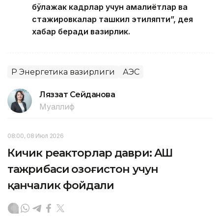
б
ўлажак кадрлар учун амалиётлар ва
стажировкалар ташкил этиляпти”, дея
хабар беради вазирлик.
ҚР Энергетика вазирлиги
АЭС
Ляззат Сейданова
Муаллиф
08:00, 08 Июл 2026
Кичик реакторлар даври: АҚШ
тажрибаси Қозоғистон учун
қанчалик фойдали