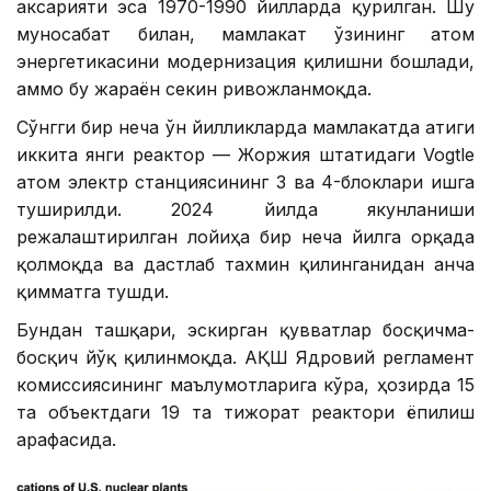
аксарияти эса 1970-1990 йилларда қурилган. Шу
муносабат билан, мамлакат ўзининг атом
энергетикасини модернизация қилишни бошлади,
аммо бу жараён секин ривожланмоқда.
Сўнгги бир неча ўн йилликларда мамлакатда атиги
иккита янги реактор — Жоржия штатидаги Vogtle
атом электр станциясининг 3 ва 4-блоклари ишга
туширилди. 2024 йилда якунланиши
режалаштирилган лойиҳа бир неча йилга орқада
қолмоқда ва дастлаб тахмин қилинганидан анча
қимматга тушди.
Бундан ташқари, эскирган қувватлар босқичма-
босқич йўқ қилинмоқда. АҚШ Ядровий регламент
комиссиясининг маълумотларига кўра, ҳозирда 15
та объектдаги 19 та тижорат реактори ёпилиш
арафасида.