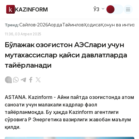
KAZINFORM
ЎЗ
Сайлов-2026
Ақорда
Тайинлов
Ҳодиса
Қонун ва интизо
Тренд:
11:36, 03 Апрел 2025
Бўлажак Қозоғистон АЭСлари учун
мутахассислар қайси давлатларда
тайёрланади
ASTANA. Kazinform - Айни пайтда Қозоғистонда атом
саноати учун малакали кадрлар фаол
тайёрланмоқда. Бу ҳақда Kazinform агентлиги
сўровига ҚР Энергетика вазирлиги жавобан маълум
қилди.