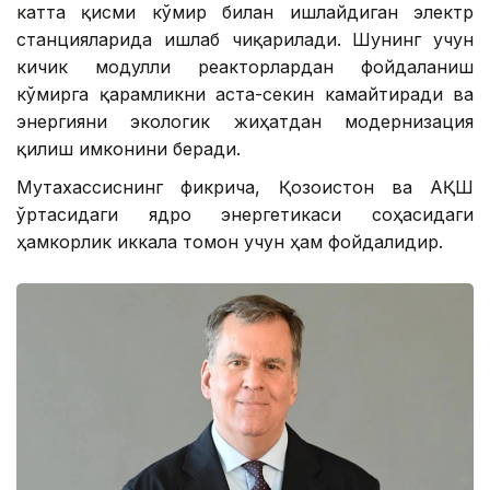
катта қисми кўмир билан ишлайдиган электр
станцияларида ишлаб чиқарилади. Шунинг учун
кичик модулли реакторлардан фойдаланиш
кўмирга қарамликни аста-секин камайтиради ва
энергияни экологик жиҳатдан модернизация
қилиш имконини беради.
Мутахассиснинг фикрича, Қозоғистон ва АҚШ
ўртасидаги ядро энергетикаси соҳасидаги
ҳамкорлик иккала томон учун ҳам фойдалидир.