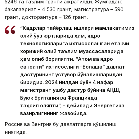
5246 та таълим гранти ажратилди. Жумладан:
бакалавриат – 4 530 грант, магистратура – 590
грант, докторантура – 126 грант.
“Кадрлар тайёрлаш ишлари мамлакатимиз
олий ўқув юртларида ҳам, ядро
технологияларига ихтисослашган етакчи
хорижий олий таълим муассасаларида
ҳам олиб бориляпти. “Атом ва ядро
саноати” ихтисослиги “Болашақ” давлат
дастурининг устувор йўналишларидан
биридир. 2024 йилдан буён 4 нафар
магистрант ушбу дастур бўйича АҚШ,
Буюк Британия ва Францияда
таҳсил оляпти”, - дейилади Энергетика
вазирлигининг жавобида.
Россия ва Венгрия бу давлатларга қўшилиш
ниятида.