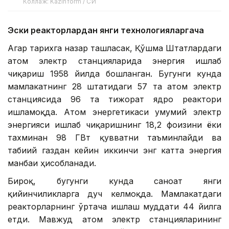
Коллаж: Kazinform / СИ
Эски реакторлардан янги технологияларгача
Агар тарихга назар ташласак, Қўшма Штатлардаги
атом электр станцияларида энергия ишлаб
чиқариш 1958 йилда бошланган. Бугунги кунда
мамлакатнинг 28 штатидаги 57 та атом электр
станциясида 96 та тижорат ядро реактори
ишламоқда. Атом энергетикаси умумий электр
энергияси ишлаб чиқаришнинг 18,2 фоизини ёки
тахминан 98 ГВт қувватни таъминлайди ва
табиий газдан кейин иккинчи энг катта энергия
манбаи ҳисобланади.
Бироқ, бугунги кунда саноат янги
қийинчиликларга дуч келмоқда. Мамлакатдаги
реакторларнинг ўртача ишлаш муддати 44 йилга
етди. Мавжуд атом электр станцияларининг