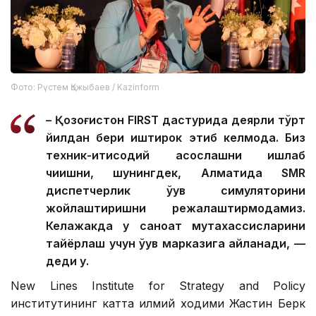
Фото: Рүстем Қожыбаев / Kazinform
– Қозоғистон FIRST дастурида деярли тўрт
йилдан бери иштирок этиб келмоқда. Биз
техник-иқтисодий асослашни ишлаб
чиқишни, шунингдек, Алматида SMR
диспетчерлик ўқув симуляторини
жойлаштиришни режалаштирмоқдамиз.
Келажакда у саноат мутахассисларини
тайёрлаш учун ўқув марказига айланади, —
деди у.
New Lines Institute for Strategy and Policy
институтининг катта илмий ходими Жастин Берк