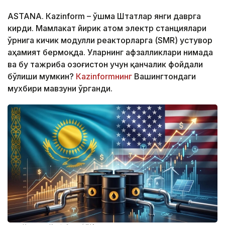
ASTANА. Кazinform – Қўшма Штатлар янги даврга
кирди. Мамлакат йирик атом электр станциялари
ўрнига кичик модулли реакторларга (SMR) устувор
аҳамият бермоқда. Уларнинг афзалликлари нимада
ва бу тажриба Қозоғистон учун қанчалик фойдали
бўлиши мумкин?
Кazinformнинг
Вашингтондаги
мухбири мавзуни ўрганди.