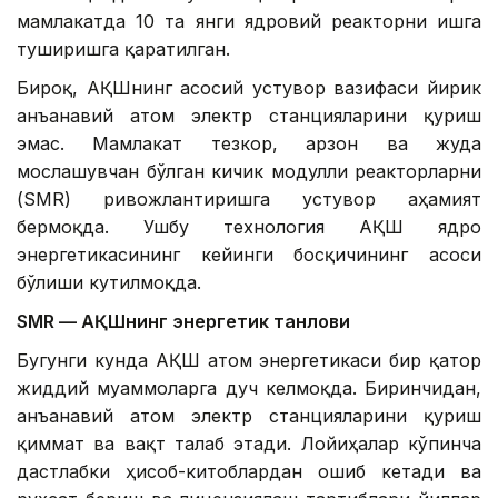
мамлакатда 10 та янги ядровий реакторни ишга
туширишга қаратилган.
Бироқ, АҚШнинг асосий устувор вазифаси йирик
анъанавий атом электр станцияларини қуриш
эмас. Мамлакат тезкор, арзон ва жуда
мослашувчан бўлган кичик модулли реакторларни
(SMR) ривожлантиришга устувор аҳамият
бермоқда. Ушбу технология АҚШ ядро
энергетикасининг кейинги босқичининг асоси
бўлиши кутилмоқда.
SMR — АҚШнинг энергетик танлови
Бугунги кунда АҚШ атом энергетикаси бир қатор
жиддий муаммоларга дуч келмоқда. Биринчидан,
анъанавий атом электр станцияларини қуриш
қиммат ва вақт талаб этади. Лойиҳалар кўпинча
дастлабки ҳисоб-китоблардан ошиб кетади ва