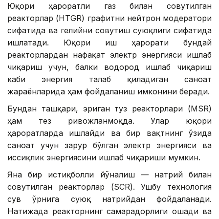
Юқори ҳароратли газ билан совутилган
реакторлар (HTGR) графитни нейтрон модератори
сифатида ва гелийни совутиш суюқлиги сифатида
ишлатади. Юқори иш ҳарорати бундай
реакторлардан нафақат электр энергияси ишлаб
чиқариш учун, балки водород ишлаб чиқариш
каби энергия талаб қиладиган саноат
жараёнларида ҳам фойдаланиш имконини беради.
Бундан ташқари, эриган туз реакторлари (MSR)
ҳам тез ривожланмоқда. Улар юқори
ҳароратларда ишлайди ва бир вақтнинг ўзида
саноат учун зарур бўлган электр энергияси ва
иссиқлик энергиясини ишлаб чиқариши мумкин.
Яна бир истиқболли йўналиш — натрий билан
совутилган реакторлар (SCR). Ушбу технология
сув ўрнига суюқ натрийдан фойдаланади.
Натижада реакторнинг самарадорлиги ошади ва