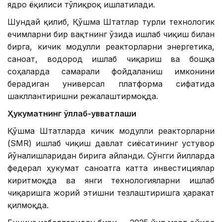
ядро ёқилғиси тўлиқроқ ишлатилади.
Шундай қилиб, Қўшма Штатлар турли технологик
ечимларни бир вақтнинг ўзида ишлаб чиқиш билан
бирга, кичик модулли реакторларни энергетика,
саноат, водород ишлаб чиқариш ва бошқа
соҳаларда самарали фойдаланиш имконини
берадиган универсал платформа сифатида
шакллантиришни режалаштирмоқда.
Ҳукуматнинг қўллаб-қувватлаши
Қўшма Штатларда кичик модулли реакторларни
(SMR) ишлаб чиқиш давлат сиёсатининг устувор
йўналишларидан бирига айланди. Сўнгги йилларда
федерал ҳукумат саноатга катта инвестициялар
киритмоқда ва янги технологияларни ишлаб
чиқаришга жорий этишни тезлаштиришга ҳаракат
қилмоқда.