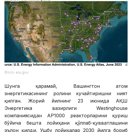
Фото: eia.gov
Шунга қарамай, Вашингтон атом
энергетикасининг ролини кучайтиришни ният
қилган. Жорий йилнинг 23 июнида АҚШ
Энергетика вазирлиги Westinghouse
компаниясидан AP1000 реакторларини қуриш
бўйича бешта лойиҳани қўллаб-қувватлашини
эълон қилди. Ушбу лойиҳалар 2030 йилга бориб