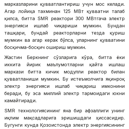
марказларини қувватлантириш учун мос келади.
Агар лойиҳа тахминан 125 МВт қувватни талаб
қилса, битта SMR реактори 300 МВтгача электр
энергияси ишлаб чиқариши мумкин. Бундан
ташқари, бундай реакторларни тезда қуриш
мумкин ва агар керак бўлса, уларнинг қувватини
босқичма-босқич ошириш мумкин.
Жастин Беркнинг сўзларига кўра, битта ёки
иккита йирик маълумотларни қайта ишлаш
маркази битта кичик модулли реактор билан
қувватланиши мумкин. Бу истеъмолчига яқинроқ
электр энергияси ишлаб чиқариш имконини
беради, бу эса миллий электр тармоғидаги юкни
камайтиради.
SMR технологиясининг яна бир афзаллиги унинг
иқлим мақсадларига эришишдаги ҳиссасидир.
Бугунги кунда Қозоғистонда электр энергиясининг