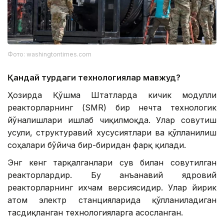
Фото: washingtontimes.com
Қандай турдаги технологиялар мавжуд?
Ҳозирда Қўшма Штатларда кичик модулли
реакторларнинг (SMR) бир нечта технологик
йўналишлари ишлаб чиқилмоқда. Улар совутиш
усули, структуравий хусусиятлари ва қўлланилиш
соҳалари бўйича бир-биридан фарқ қилади.
Энг кенг тарқалганлари сув билан совутилган
реакторлардир. Бу анъанавий ядровий
реакторларнинг ихчам версиясидир. Улар йирик
атом электр станцияларида қўлланиладиган
тасдиқланган технологияларга асосланган.