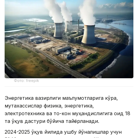
Фото: freepik
Энергетика вазирлиги маълумотларига кўра,
мутахассислар физика, энергетика,
электротехника ва тоғ-кон муҳандислигига оид 18
та ўқув дастури бўйича тайёрланади.
2024-2025 ўқув йилида ушбу йўналишлар учун