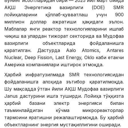
Бунинг исботларидан бири — 2025 йил март ойида
АҚШ Энергетика вазирлиги (DOE) SMR
лойиҳаларини қўллаб-қувватлаш учун 900
миллион доллар ажратиши ҳақидаги эълон.
Маблағлар янги реактор технологияларини ишлаб
чиқиш ва улардан тижорат секторида ва Мудофаа
вазирлиги объектларида фойдаланишга
қаратилган. Дастурда Aalo Atomics, Antares
Nuclear, Deep Fission, Last Energy, Oklo каби етакчи
Америка компаниялари иштирок этмоқда.
Ҳарбий инфратузилмада SMR технологиясидан
фойдаланишга алоҳида эътибор қаратилмоқда.
Шу мақсадда ўтган йили АҚШ Мудофаа вазирлиги
Janus дастурини ишга туширди. Лойиҳа тўққизта
ҳарбий базани электр энергияси билан
таъминлайдиган кўчма микрореакторлар
тармоғини яратишни режалаштирмоқда. Бу ҳарбий
объектларнинг энергия мустақиллигини оширади.