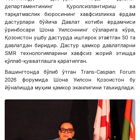
департаментининг Қуролсизлантириш ва
тарқатмаслик бюросининг хавфсизликка ёрдам
дастурлари бўйича Давлат котиби ёрдамчиси
ўринбосари Шона Уилсоннинг сўзларига кўра,
Қозоғистон ушбу дастурда иштирок этаётган 50 та
давлатдан биридир. Дастур ҳамкор давлатларни
SMR технологияларини хавфсиз жорий этишда
қўллаб-қувватлашга қаратилган.
Вашингтонда бўлиб ўтган Trans-Caspian Forum
2026 форумида Шона Уилсон Қозоғистон бу
йўналишда муҳим ҳамкор эканлигини таъкидлади.