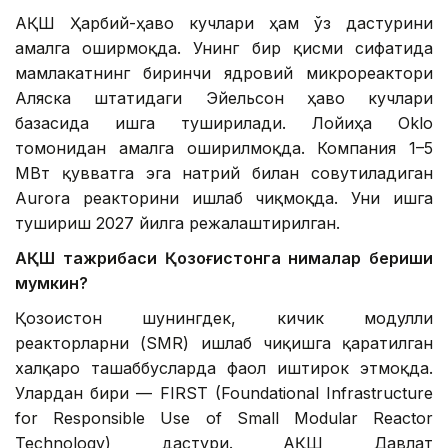
АҚШ Ҳарбий-ҳаво кучлари ҳам ўз дастурини
амалга оширмоқда. Унинг бир қисми сифатида
мамлакатнинг биринчи ядровий микрореактори
Аляска штатидаги Эйельсон ҳаво кучлари
базасида ишга туширилади. Лойиҳа Oklo
томонидан амалга оширилмоқда. Компания 1–5
МВт қувватга эга натрий билан совутиладиган
Aurora реакторини ишлаб чиқмоқда. Уни ишга
тушириш 2027 йилга режалаштирилган.
АҚШ тажрибаси Қозоғистонга нималар бериши
мумкин?
Қозоғистон шунингдек, кичик модулли
реакторларни (SMR) ишлаб чиқишга қаратилган
халқаро ташаббусларда фаол иштирок этмоқда.
Улардан бири — FIRST (Foundational Infrastructure
for Responsible Use of Small Modular Reactor
Technology) дастури. АҚШ Давлат