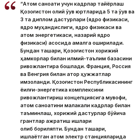
“Атом саноати учун кадрлар тайёрлаш
Қозоғистон олий ўқув юртларида 5 та ўқув ва
3 та диплом дастурлари (ядро физикаси,
ядро муҳандислиги, ядро физикаси ва
атом энергетикаси, назарий ядро
физикаси) асосида амалга оширилади.
Бундан ташқари, Қозоғистон хорижий
ҳамкорлар билан илмий-таълим базасини
ривожлантира бошлади. Франция, Россия
ва Венгрия билан қатор ҳужжатлар
имзоланди. Қозоғистон Республикасининг
ёқилғи-энергетика комплексини
ривожлантириш концепциясига мувофиқ,
атом саноатини малакали кадрлар билан
таъминлаш, хорижий дастурлар бўйича
грантлар ажратиш ишлари
олиб бориляпти. Бундан ташқари,
ишлаётган атом электр станцияларида