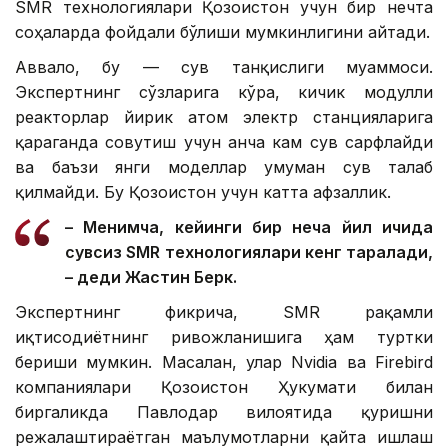
SMR технологиялари Қозоғистон учун бир нечта
соҳаларда фойдали бўлиши мумкинлигини айтади.
Аввало, бу — сув танқислиги муаммоси.
Экспертнинг сўзларига кўра, кичик модулли
реакторлар йирик атом электр станцияларига
қараганда совутиш учун анча кам сув сарфлайди
ва баъзи янги моделлар умуман сув талаб
қилмайди. Бу Қозоғистон учун катта афзаллик.
– Менимча, кейинги бир неча йил ичида
сувсиз SMR технологиялари кенг тарқалади,
– деди Жастин Берк.
Экспертнинг фикрича, SMR рақамли
иқтисодиётнинг ривожланишига ҳам туртки
бериши мумкин. Масалан, улар Nvidia ва Firebird
компаниялари Қозоғистон Ҳукумати билан
биргаликда Павлодар вилоятида қуришни
режалаштираётган маълумотларни қайта ишлаш