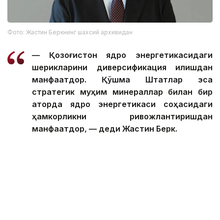
Фото: Жастин Беркнинг шахсий архивидан
— Қозоғистон ядро энергетикасидаги
шерикларини диверсификация қилишдан
манфаатдор. Қўшма Штатлар эса
стратегик муҳим минераллар билан бир
қаторда ядро энергетикаси соҳасидаги
ҳамкорликни ривожлантиришдан
манфаатдор, — деди Жастин Берк.
Умуман олганда, Қўшма Штатлар тажрибаси шуни
кўрсатдики, кичик модулли реакторлар нафақат
миллий электр тармоғи учун, балки чекка аҳоли
пунктлари, саноат объектлари, маълумотлар
марказлари ва бошқа стратегик объектларни
барқарор энергия билан таъминлаш учун ҳам
самарали ечим ҳисобланади. Қозоғистон учун бу