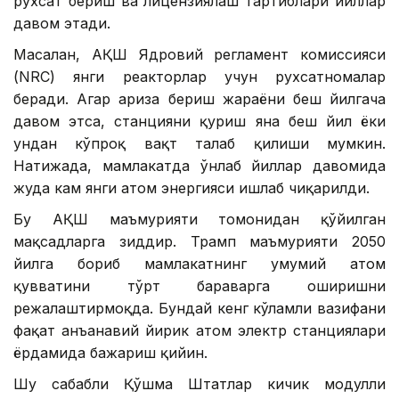
рухсат бериш ва лицензиялаш тартиблари йиллар
давом этади.
Масалан, АҚШ Ядровий регламент комиссияси
(NRC) янги реакторлар учун рухсатномалар
беради. Агар ариза бериш жараёни беш йилгача
давом этса, станцияни қуриш яна беш йил ёки
ундан кўпроқ вақт талаб қилиши мумкин.
Натижада, мамлакатда ўнлаб йиллар давомида
жуда кам янги атом энергияси ишлаб чиқарилди.
Бу АҚШ маъмурияти томонидан қўйилган
мақсадларга зиддир. Трамп маъмурияти 2050
йилга бориб мамлакатнинг умумий атом
қувватини тўрт бараварга оширишни
режалаштирмоқда. Бундай кенг кўламли вазифани
фақат анъанавий йирик атом электр станциялари
ёрдамида бажариш қийин.
Шу сабабли Қўшма Штатлар кичик модулли