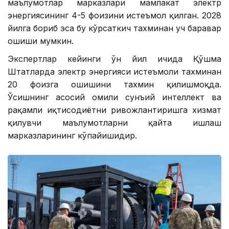
маълумотлар марказлари мамлакат электр
энергиясининг 4-5 фоизини истеъмол қилган. 2028
йилга бориб эса бу кўрсаткич тахминан уч баравар
ошиши мумкин.
Экспертлар кейинги ўн йил ичида Қўшма
Штатларда электр энергияси истеъмоли тахминан
20 фоизга ошишини тахмин қилишмоқда.
Ўсишнинг асосий омили сунъий интеллект ва
рақамли иқтисодиётни ривожлантиришга хизмат
қилувчи маълумотларни қайта ишлаш
марказларининг кўпайишидир.