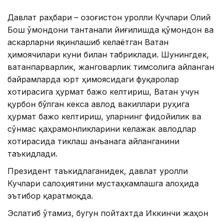
Давлат раҳбари – Қозоғистон Қуролли Кучлари Олий
Бош Қўмондони тантанали йиғилишда қўмондон ва
аскарларни яқинлашиб келаётган Ватан
ҳимоячилари куни билан табриклади. Шунингдек,
ватанпарварлик, жанговарлик тимсолига айланган
байрамларда юрт ҳимоясидаги фуқаролар
хотирасига ҳурмат бажо келтириш, Ватан учун
қурбон бўлган кекса авлод вакиллари руҳига
ҳурмат бажо келтириш, уларнинг фидойилик ва
сўнмас қаҳрамонликларини келажак авлодлар
хотирасида тиклаш анъанага айланганини
таъкидлади.
Президент таъкидлаганидек, давлат Қуролли
Кучлари салоҳиятини мустаҳкамлашга алоҳида
эътибор қаратмоқда.
Эслатиб ўтамиз, бугун пойтахтда Иккинчи жаҳон