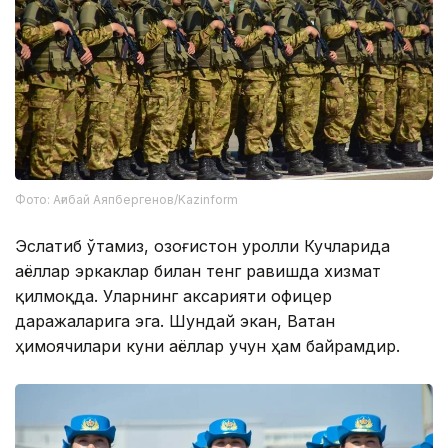
Фото: Ағибай Аяпбергенов/Kazinform
Эслатиб ўтамиз, Қозоғистон Қуролли Кучларида
аёллар эркаклар билан тенг равишда хизмат
қилмоқда. Уларнинг аксарияти офицер
даражаларига эга. Шундай экан, Ватан
ҳимоячилари куни аёллар учун ҳам байрамдир.