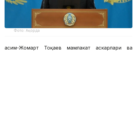
Фото: Ақорда
Қасим-Жомарт Тоқаев мамлакат аскарлари ва
қўмондонлари қаҳрамон аждодларнинг шонли
йўлини давом эттираётганини ва чинакам
ватанпарварлик руҳининг ёрқин намунасини
кўрсатаётганини таъкидлади.
— Азиз ватандошлар! Барчангизга Ватан
ҳимоячилари куни муборак бўлсин!
Аскарларимизнинг қаҳрамонона жасорати,
кучли руҳи ва қатъияти ушбу давлат ва
жамоат аҳамиятига эга байрамда кенг
улуғланади. Бу — Қозоғистоннинг
хавфсизлиги, барқарорлиги ва тинчлигини