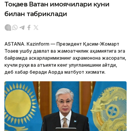
Тоқаев Ватан ҳимоячилари куни
билан табриклади
ASTANА. Кazinform — Президент Қасим-Жомарт
Тоқаев ушбу давлат ва жамоатчилик аҳамиятига эга
байрамда аскарларимизнинг қаҳрамонона жасорати,
кучли руҳи ва қатъияти кенг улуғланишини айтди,
деб хабар беради Ақорда матбуот хизмати.