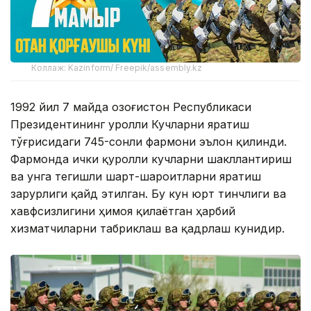
Коллаж: Kazinform/ Freepik/assembly.kz
1992 йил 7 майда Қозоғистон Республикаси
Президентининг Қуролли Кучларни яратиш
тўғрисидаги 745-сонли фармони эълон қилинди.
Фармонда ички қуролли кучларни шакллантириш
ва унга тегишли шарт-шароитларни яратиш
зарурлиги қайд этилган. Бу кун юрт тинчлиги ва
хавфсизлигини ҳимоя қилаётган ҳарбий
хизматчиларни табриклаш ва қадрлаш кунидир.