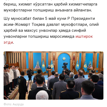
бериш, хизмат кўрсатган ҳарбий хизматчиларга
мукофотларни топшириш анъанага айланган.
Шу муносабат билан 5 май куни ҚР Президенти
Қасим-Жомарт Тоқаев давлат мукофотлари, олий
ҳарбий ва махсус унвонлар ҳамда синфий
унвонларни топшириш маросимида
иштирок
этди
.
Фото: Ақорда