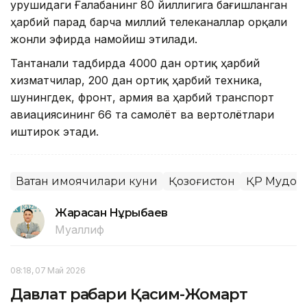
урушидаги Ғалабанинг 80 йиллигига бағишланган
ҳарбий парад барча миллий телеканаллар орқали
жонли эфирда намойиш этилади.
Тантанали тадбирда 4000 дан ортиқ ҳарбий
хизматчилар, 200 дан ортиқ ҳарбий техника,
шунингдек, фронт, армия ва ҳарбий транспорт
авиациясининг 66 та самолёт ва вертолётлари
иштирок этади.
Ватан ҳимоячилари куни
Қозоғистон
ҚР Мудоф
Жарасқан Нұрыбаев
Муаллиф
08:18, 07 Май 2026
Давлат раҳбари Қасим-Жомарт