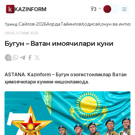
KAZINFORM
ЎЗ
Сайлов-2026
Ақорда
Тайинлов
Ҳодиса
Қонун ва интизо
Тренд:
08:00, 07 Май 2025
Бугун – Ватан ҳимоячилари куни
ASTANA. Kazinform – Бугун қозоғистонликлар Ватан
ҳимоячилари кунини нишонламоқда.