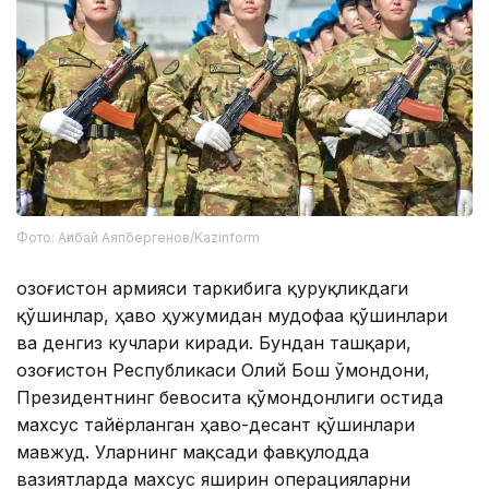
Фото: Ағибай Аяпбергенов/Kazinform
Қозоғистон армияси таркибига қуруқликдаги
қўшинлар, ҳаво ҳужумидан мудофаа қўшинлари
ва денгиз кучлари киради. Бундан ташқари,
Қозоғистон Республикаси Олий Бош Қўмондони,
Президентнинг бевосита қўмондонлиги остида
махсус тайёрланган ҳаво-десант қўшинлари
мавжуд. Уларнинг мақсади фавқулодда
вазиятларда махсус яширин операцияларни