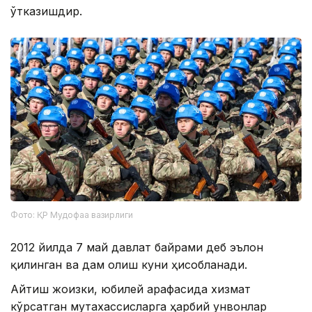
ўтказишдир.
Фото: ҚР Мудофаа вазирлиги
2012 йилда 7 май давлат байрами деб эълон
қилинган ва дам олиш куни ҳисобланади.
Айтиш жоизки, юбилей арафасида хизмат
кўрсатган мутахассисларга ҳарбий унвонлар