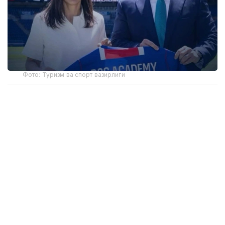
Фото: Туризм ва спорт вазирлиги
Академиянинг биринчи ўқув маркази пойтахтдаги
Air Arena спорт мажмуасида жойлашган бўлади.
FIFА талабларига мувофиқ ёпиқ футбол майдони ёш
спортчиларга йил давомида узлуксиз
машғулотлар ўтказиш имконини беради.
Биринчи мавсумда академия 6-14 ёшдаги 300 га
яқин ўғил-қизларни қабул қилади. Ўқувчилар ёши ва
тайёргарлик даражасига қараб гуруҳларга бўлинади
ва «Пари Сен-Жермен» академиясининг расмий
ўқув методологияси бўйича машғулотлардан ўтади.