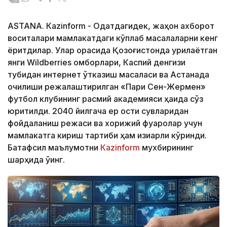
ASTANА. Кazinform - Одатдагидек, жаҳон ахборот
воситалари мамлакатдаги кўплаб масалаларни кенг
ёритдилар. Улар орасида Қозоғистонда қурилаётган
янги Wildberries омборлари, Каспий денгизи
тубидан интернет ўтказиш масаласи ва Астанада
очилиши режалаштирилган «Пари Сен-Жермен»
футбол клубининг расмий академияси ҳақида сўз
юритилди. 2040 йилгача ер ости сувларидан
фойдаланиш режаси ва хорижий фуқаролар учун
мамлакатга кириш тартиби ҳам қизиқарли кўринди.
Батафсил маълумотни
Кazinform
мухбирининг
шарҳида ўқинг.