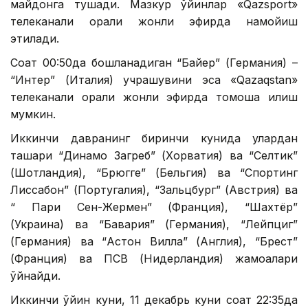
майдонга тушади. Мазкур ўйинлар «Qazsport»
телеканали орқали жонли эфирда намойиш
этилади.
Соат 00:50да бошланадиган “Байер” (Германия) –
“Интер” (Италия) учрашувини эса «Qazaqstan»
телеканали орқали жонли эфирда томоша қилиш
мумкин.
Иккинчи давранинг биринчи кунида улардан
ташқари “Динамо Загреб” (Хорватия) ва “Селтик”
(Шотландия), “Брюгге” (Бельгия) ва “Спортинг
Лиссабон” (Португалия), “Зальцбург” (Австрия) ва
“ Пари Сен-Жермен” (Франция), “Шахтёр”
(Украина) ва “Бавария” (Германия), “Лейпциг”
(Германия) ва “Астон Вилла” (Англия), “Брест”
(Франция) ва ПСВ (Нидерландия) жамоалари
ўйнайди.
Иккинчи ўйин куни, 11 декабрь куни соат 22:35да