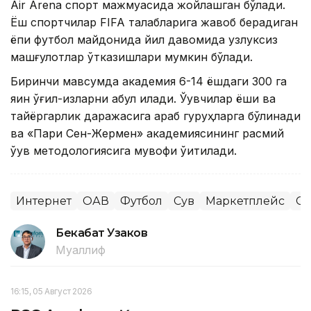
Air Arena спорт мажмуасида жойлашган бўлади.
Ёш спортчилар FIFA талабларига жавоб берадиган
ёпиқ футбол майдонида йил давомида узлуксиз
машғулотлар ўтказишлари мумкин бўлади.
Биринчи мавсумда академия 6-14 ёшдаги 300 га
яқин ўғил-қизларни қабул қилади. Ўқувчилар ёши ва
тайёргарлик даражасига қараб гуруҳларга бўлинади
ва «Пари Сен-Жермен» академиясининг расмий
ўқув методологиясига мувофиқ ўқитилади.
Интернет
ОАВ
Футбол
Сув
Маркетплейс
Сп
Бекабат Узаков
Муаллиф
16:15, 05 Август 2026