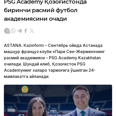
PSG Academy Қозоғистонда
биринчи расмий футбол
академиясини очади
ASTANА. Кazinform – Сентябрь ойида Астанада
машҳур француз клуби «Пари Сен-Жермен»нинг
расмий академияси – PSG Academy Kazakhstan
очилади. Шундай қилиб, Қозоғистон PSG
Academyнинг халқаро тармоғига қўшилган 24-
мамлакатга айланади.