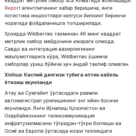
квадрат метрлик омбор эса Алматида жойлашади.
Report
агентлигининг хабар беришича, янги
логистика иншоотлари келгуси йилнинг биринчи
чорагида фойдаланишга топширилади.
Ҳозирда Wildberries тахминан 46 минг квадрат
метрлик омбор майдонини ижарага олмоқда.
Савдо ва интеграция вазирлигининг
маълумотларига кўра, Wildberries қўшимча
омборлар қуриш бўйича ҳеч қандай таклиф олмаган.
Xinhuа: Каспий денгизи тубига оптик кабель
ётқизиш якунланди
Ақтау ва Сумгайит ўртасидаги рақамли
автомагистрал қурилишининг энг қийин босқичи
якунланди. Янги йўналиш Қозоғистон ва
Озарбайжоннинг телекоммуникация
инфратузилмасини тўғридан-тўғри боғлаши ва
Осиё ва Европа ўртасида юқори тезликдаги