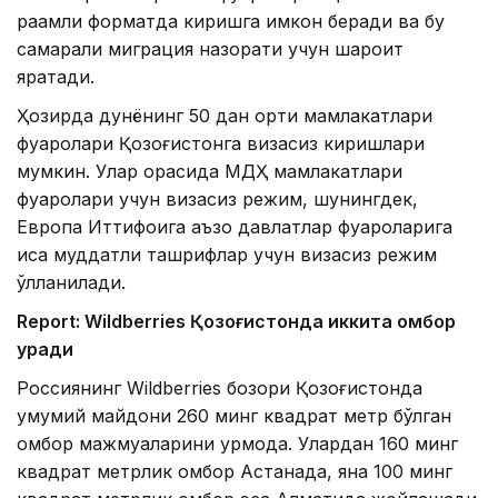
рақамли форматда киришга имкон беради ва бу
самарали миграция назорати учун шароит
яратади.
Ҳозирда дунёнинг 50 дан ортиқ мамлакатлари
фуқаролари Қозоғистонга визасиз киришлари
мумкин. Улар орасида МДҲ мамлакатлари
фуқаролари учун визасиз режим, шунингдек,
Европа Иттифоқига аъзо давлатлар фуқароларига
қисқа муддатли ташрифлар учун визасиз режим
қўлланилади.
Report: Wildberries Қозоғистонда иккита омбор
қуради
Россиянинг Wildberries бозори Қозоғистонда
умумий майдони 260 минг квадрат метр бўлган
омбор мажмуаларини қурмоқда. Улардан 160 минг
квадрат метрлик омбор Астанада, яна 100 минг