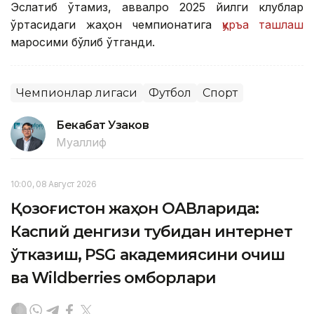
Эслатиб ўтамиз, аввалроқ 2025 йилги клублар
ўртасидаги жаҳон чемпионатига
қуръа ташлаш
маросими бўлиб ўтганди.
Чемпионлар лигаси
Футбол
Спорт
Бекабат Узаков
Муаллиф
10:00, 08 Август 2026
Қозоғистон жаҳон ОАВларида:
Каспий денгизи тубидан интернет
ўтказиш, PSG академиясини очиш
ва Wildberries омборлари