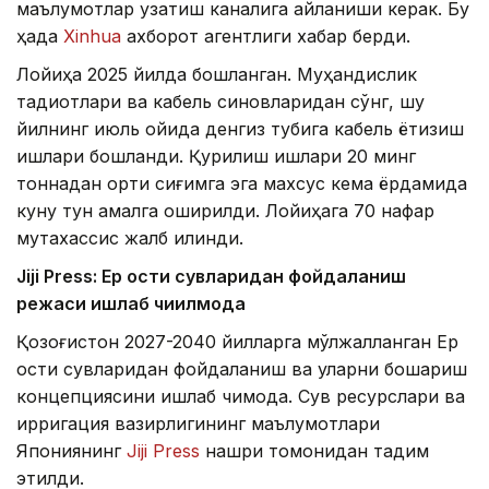
маълумотлар узатиш каналига айланиши керак. Бу
ҳақда
Xinhua
ахборот агентлиги хабар берди.
Лойиҳа 2025 йилда бошланган. Муҳандислик
тадқиқотлари ва кабель синовларидан сўнг, шу
йилнинг июль ойида денгиз тубига кабель ётқизиш
ишлари бошланди. Қурилиш ишлари 20 минг
тоннадан ортиқ сиғимга эга махсус кема ёрдамида
куну тун амалга оширилди. Лойиҳага 70 нафар
мутахассис жалб қилинди.
Jiji Press: Ер ости сувларидан фойдаланиш
режаси ишлаб чиқилмоқда
Қозоғистон 2027-2040 йилларга мўлжалланган Ер
ости сувларидан фойдаланиш ва уларни бошқариш
концепциясини ишлаб чиқмоқда. Сув ресурслари ва
ирригация вазирлигининг маълумотлари
Япониянинг
Jiji Press
нашри томонидан тақдим
этилди.