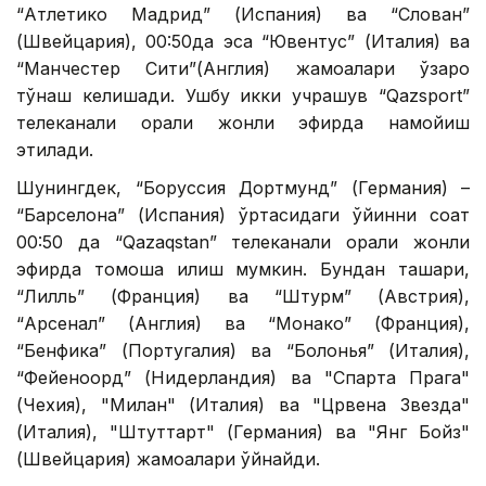
“Атлетико Мадрид” (Испания) ва “Слован”
(Швейцария), 00:50да эса “Ювентус” (Италия) ва
“Манчестер Сити”(Англия) жамоалари ўзаро
тўқнаш келишади. Ушбу икки учрашув “Qazsport”
телеканали орқали жонли эфирда намойиш
этилади.
Шунингдек, “Боруссия Дортмунд” (Германия) –
“Барселона” (Испания) ўртасидаги ўйинни соат
00:50 да “Qazaqstan” телеканали орқали жонли
эфирда томоша қилиш мумкин. Бундан ташқари,
“Лилль” (Франция) ва “Штурм” (Австрия),
“Арсенал” (Англия) ва “Монако” (Франция),
“Бенфика” (Португалия) ва “Болонья” (Италия),
“Фейеноорд” (Нидерландия) ва "Спарта Прага"
(Чехия), "Милан" (Италия) ва "Црвена Звезда"
(Италия), "Штуттарт" (Германия) ва "Янг Бойз"
(Швейцария) жамоалари ўйнайди.