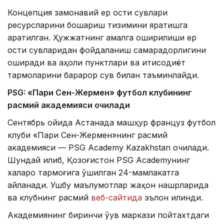
Концепция замонавий ер ости сувлари
ресурсларини бошқариш тизимини яратишга
қаратилган. Ҳужжатнинг амалга оширилиши ер
ости сувларидан фойдаланиш самарадорлигини
оширади ва аҳоли пунктлари ва иқтисодиёт
тармоқларини барқарор сув билан таъминлайди.
PSG: «Пари Сен-Жермен» футбол клубининг
расмий академияси очилади
Сентябрь ойида Астанада машҳур француз футбол
клуби «Пари Сен-Жермен»нинг расмий
академияси — PSG Academy Kazakhstan очилади.
Шундай қилиб, Қозоғистон PSG Academyнинг
халқаро тармоғига қўшилган 24-мамлакатга
айланади. Ушбу маълумотлар жаҳон нашрларида
ва клубнинг расмий
веб-сайтида
эълон қилинди.
Академиянинг биринчи ўқув маркази пойтахтдаги