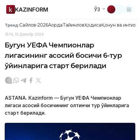
KAZINFORM
ЎЗ
Сайлов-2026
Ақорда
Тайинлов
Ҳодиса
Қонун ва интизо
Тренд:
15:14, 10 Декабр 2024
Бугун УEФА Чемпионлар
лигасининг асосий босқичи 6-тур
ўйинларига старт берилади
ASTANА. Кazinform — Бугун УEФА Чемпионлар
лигаси асосий босқичининг олтинчи тур ўйинларига
старт берилади.