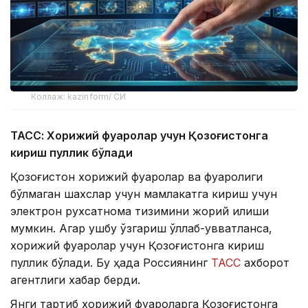
Коллаж: kazinform/ СИ
ТАСС: Хорижий фуқаролар учун Қозоғистонга
кириш пуллик бўлади
Қозоғистон хорижий фуқаролар ва фуқаролиги
бўлмаган шахслар учун мамлакатга кириш учун
электрон рухсатнома тизимини жорий қилиши
мумкин. Агар ушбу ўзгариш қўллаб-қувватланса,
хорижий фуқаролар учун Қозоғистонга кириш
пуллик бўлади. Бу ҳақда Россиянинг
ТАСС
ахборот
агентлиги хабар берди.
Янги тартиб хорижий фуқароларга Қозоғистонга