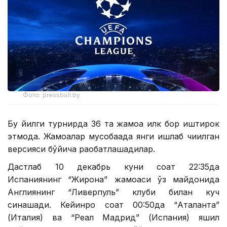
Фото: pressball.by
Бу йилги турнирда 36 та жамоа илк бор иштирок
этмоқда. Жамоалар мусобақада янги ишлаб чиқилган
версияси бўйича рақобатлашадилар.
Дастлаб 10 декабрь куни соат 22:35да
Испаниянинг “Жирона” жамоаси ўз майдонида
Англиянинг “Ливерпуль” клуби билан куч
синашади. Кейинроқ соат 00:50да “Аталанта”
(Италия) ва “Реал Мадрид” (Испания) яшил