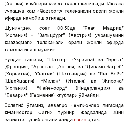
(Англия) клублари ўзаро тўқнаш келишади. Иккала
учрашув ҳам «Qazsport» телеканали орқали жонли
эфирда намойиш этилади.
Шунингдек, соат 00:50да “Реал Мадрид”
(Испания) – “Зальцбург” (Австрия) учрашувини
«Qazaqstan» телеканали орқали жонли эфирда
томоша қилиш мумкин.
Бундан ташқари, “Шахтёр” (Украина) ва “Брест”
(Франция), “Арсенал” (Англия) ва “Динамо Загреб”
(Хорватия), “Селтик” (Шотландия) ва “Янг Бойз”
(Швейцария), “Милан” (Италия) ва “Жирона”
(Испания), “Фейеноорд” (Нидерландия) ва
"Бавария" (Германия) клублари ўйнайди.
Эслатиб ўтамиз, аввалроқ Чемпионлар лигасида
«Манчестер Сити» турнир жадвалида қийин
вазиятга тушиб қолгани ҳақида
ёзган
эдик.