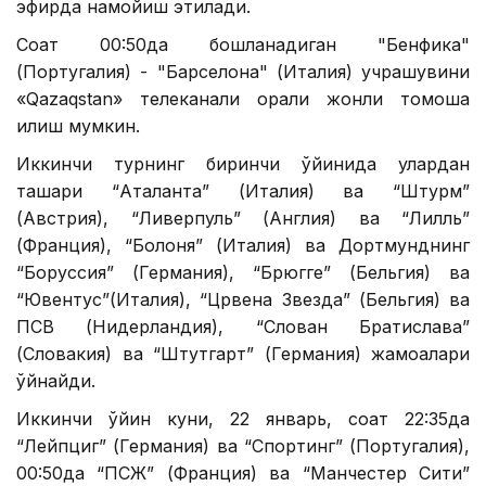
эфирда намойиш этилади.
Соат 00:50да бошланадиган "Бенфика"
(Португалия) - "Барселона" (Италия) учрашувини
«Qazaqstan» телеканали орқали жонли томоша
қилиш мумкин.
Иккинчи турнинг биринчи ўйинида улардан
ташқари “Аталанта” (Италия) ва “Штурм”
(Австрия), “Ливерпуль” (Англия) ва “Лилль”
(Франция), “Болоня” (Италия) ва Дортмунднинг
“Боруссия” (Германия), “Брюгге” (Бельгия) ва
“Ювентус”(Италия), “Црвена Звезда” (Бельгия) ва
ПСВ (Нидерландия), “Слован Братислава”
(Словакия) ва “Штутгарт” (Германия) жамоалари
ўйнайди.
Иккинчи ўйин куни, 22 январь, соат 22:35да
“Лейпциг” (Германия) ва “Спортинг” (Португалия),
00:50да “ПСЖ” (Франция) ва “Манчестер Сити”