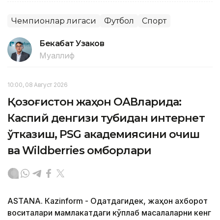
Чемпионлар лигаси
Футбол
Спорт
Бекабат Узаков
Муаллиф
10:00, 08 Август 2026
Қозоғистон жаҳон ОАВларида:
Каспий денгизи тубидан интернет
ўтказиш, PSG академиясини очиш
ва Wildberries омборлари
ASTANА. Кazinform - Одатдагидек, жаҳон ахборот
воситалари мамлакатдаги кўплаб масалаларни кенг