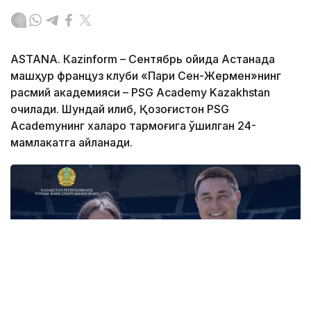
ASTANА. Кazinform – Сентябрь ойида Астанада
машҳур француз клуби «Пари Сен-Жермен»нинг
расмий академияси – PSG Academy Kazakhstan
очилади. Шундай қилиб, Қозоғистон PSG
Academyнинг халқаро тармоғига қўшилган 24-
мамлакатга айланади.