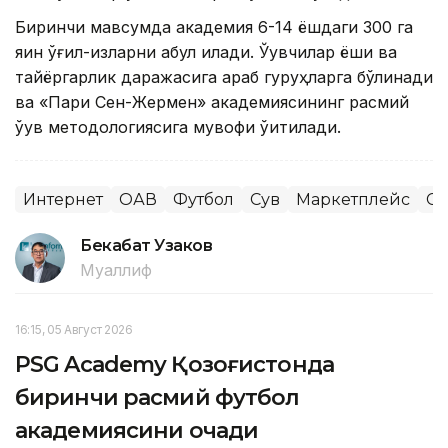
Биринчи мавсумда академия 6-14 ёшдаги 300 га
яқин ўғил-қизларни қабул қилади. Ўқувчилар ёши ва
тайёргарлик даражасига қараб гуруҳларга бўлинади
ва «Пари Сен-Жермен» академиясининг расмий
ўқув методологиясига мувофиқ ўқитилади.
Интернет
ОАВ
Футбол
Сув
Маркетплейс
Сп
Бекабат Узаков
Муаллиф
16:15, 05 Август 2026
PSG Academy Қозоғистонда
биринчи расмий футбол
академиясини очади