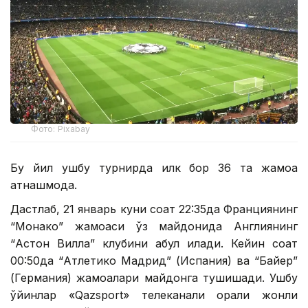
Фото: Pixabay
Бу йил ушбу турнирда илк бор 36 та жамоа
қатнашмоқда.
Дастлаб, 21 январь куни соат 22:35да Франциянинг
“Монако” жамоаси ўз майдонида Англиянинг
“Астон Вилла” клубини қабул қилади. Кейин соат
00:50да “Атлетико Мадрид” (Испания) ва “Байер”
(Германия) жамоалари майдонга тушишади. Ушбу
ўйинлар «Qazsport» телеканали орқали жонли