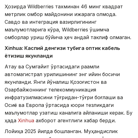
Ҳозирда Wildberries тахминан 46 минг квадрат
метрлик омбор майдонини ижарага олмоқда.
Савдо ва интеграция вазирлигининг
маълумотларига кўра, Wildberries қўшимча
омборлар қуриш бўйича ҳеч қандай таклиф олмаган.
Xinhuа: Каспий денгизи тубига оптик кабель
ётқизиш якунланди
Ақтау ва Сумгайит ўртасидаги рақамли
автомагистрал қурилишининг энг қийин босқичи
якунланди. Янги йўналиш Қозоғистон ва
Озарбайжоннинг телекоммуникация
инфратузилмасини тўғридан-тўғри боғлаши ва
Осиё ва Европа ўртасида юқори тезликдаги
маълумотлар узатиш каналига айланиши керак. Бу
ҳақда
Xinhua
ахборот агентлиги хабар берди.
Лойиҳа 2025 йилда бошланган. Муҳандислик