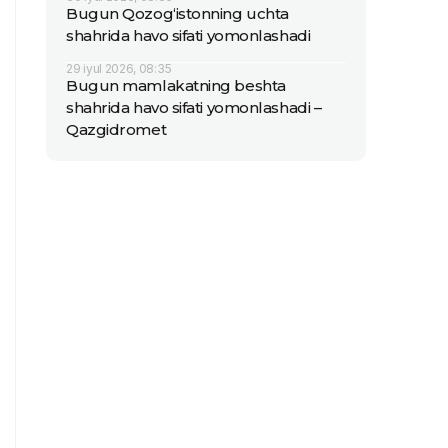
Bugun Qozog‘istonning uchta
shahrida havo sifati yomonlashadi
29 iyul 2026, 08:35
Bugun mamlakatning beshta
shahrida havo sifati yomonlashadi –
Qazgidromet