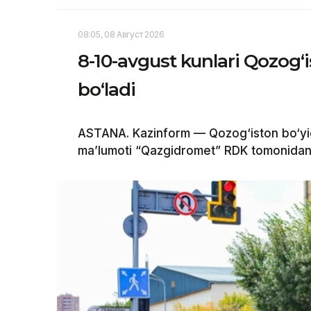
08:05, 08 Август 2026
8-10-avgust kunlari Qozog‘
bo‘ladi
ASTANA. Kazinform — Qozog‘iston bo‘yi
ma’lumoti “Qazgidromet” RDK tomonidan 