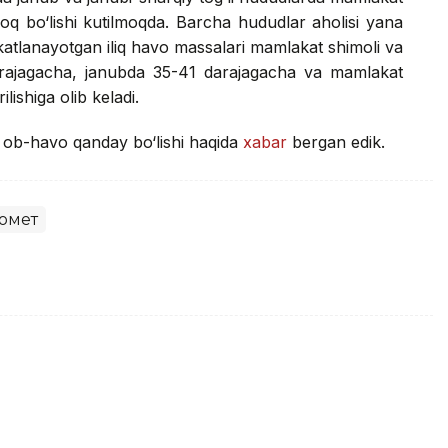
roq bo‘lishi kutilmoqda. Barcha hududlar aholisi yana
akatlanayotgan iliq havo massalari mamlakat shimoli va
arajagacha, janubda 35-41 darajagacha va mamlakat
lishiga olib keladi.
i ob-havo qanday bo‘lishi haqida
xabar
bergan edik.
омет