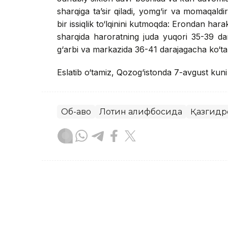
sharqiga ta’sir qiladi, yomg‘ir va momaqaldi
bir issiqlik to‘lqinini kutmoqda: Erondan har
sharqida haroratning juda yuqori 35-39 d
g‘arbi va markazida 36-41 darajagacha ko‘tari
Eslatib o‘tamiz, Qozog‘istonda 7-avgust kun
Об-ҳаво
Лотин алифбосида
Қазгидр
Бекабат Узаков
Муаллиф