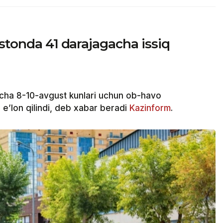
istonda 41 darajagacha issiq
cha 8-10-avgust kunlari uchun ob-havo
e’lon qilindi, deb xabar beradi
Kazinform
.