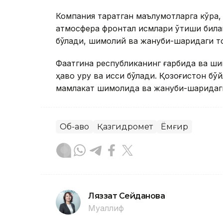
Компания тарқатган маълумотларга кўра
атмосфера фронтал қисмлари ўтиши била
бўлади, шимолий ва жануби-шарқидаги то
Фақатгина республиканинг ғарбида ва ш
ҳаво қуруқ ва иссиқ бўлади. Қозоғистон б
мамлакат шимолида ва жануби-шарқидаг
Об-ҳаво
Қазгидромет
Ёмғир
Ляззат Сейданова
Муаллиф