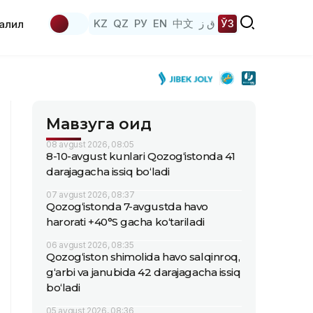
KZ
QZ
РУ
EN
中文
ق ز
ЎЗ
аҳлил
Мавзуга оид
08 avgust 2026, 08:05
8-10-avgust kunlari Qozog‘istonda 41
darajagacha issiq bo‘ladi
07 avgust 2026, 08:37
Qozog‘istonda 7-avgustda havo
harorati +40°S gacha ko‘tariladi
06 avgust 2026, 08:35
Qozog‘iston shimolida havo salqinroq,
g‘arbi va janubida 42 darajagacha issiq
bo‘ladi
05 avgust 2026, 08:36