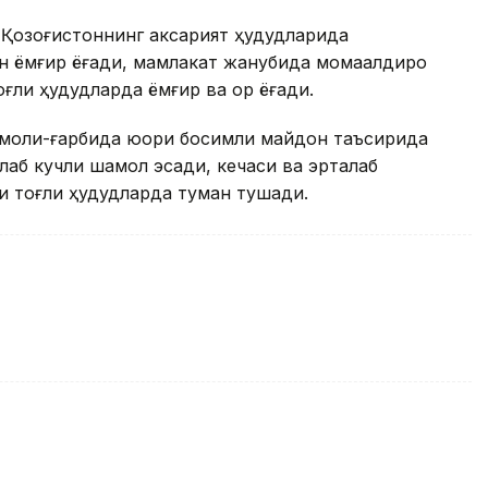
, Қозоғистоннинг аксарият ҳудудларида
н ёмғир ёғади, мамлакат жанубида момақалдироқ
ғли ҳудудларда ёмғир ва қор ёғади.
имоли-ғарбида юқори босимли майдон таъсирида
ўйлаб кучли шамол эсади, кечаси ва эрталаб
и тоғли ҳудудларда туман тушади.