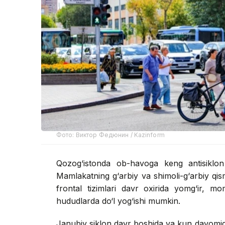
Фото: Виктор Федюнин / Kazinform
Qozog‘istonda ob-havoga keng antisiklon 
Mamlakatning g‘arbiy va shimoli-g‘arbiy qis
frontal tizimlari davr oxirida yomg‘ir, mo
hududlarda do‘l yog‘ishi mumkin.
Janubiy siklon davr boshida va kun davomid