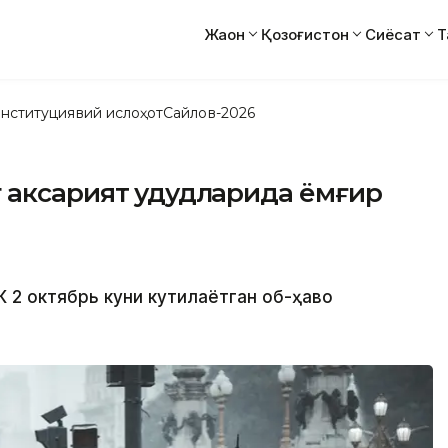
Жаҳон
Қозоғистон
Сиёсат
Т
нституциявий ислоҳот
Сайлов-2026
 аксарият ҳудудларида ёмғир
К 2 октябрь куни кутилаётган об-ҳаво