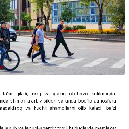
ta’sir qiladi, issiq va quruq ob-havo kutilmoqda.
mida shimoli-g‘arbiy siklon va unga bog‘liq atmosfera
maqaldiroq va kuchli shamollarni olib keladi, ba’zi
a janub va janubi-sharqiy tog‘li hududlarda mamlakat