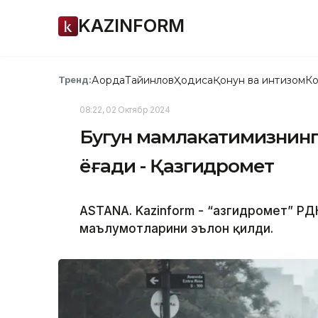
KAZINFORM
Ақорда
Тайинлов
Ҳодиса
Қонун ва интизом
Ко
Тренд:
08:22, 02 Октябр 2024
Бугун мамлакатимизнинг
ёғади - Қазгидромет
ASTANA. Kazinform - “Қазгидромет” РД
маълумотларини эълон қилди.