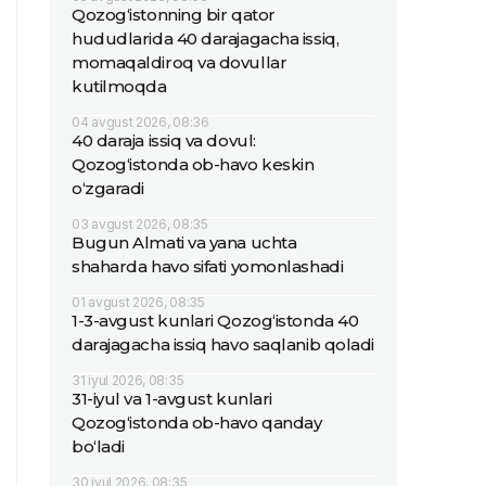
Qozog‘istonning bir qator
hududlarida 40 darajagacha issiq,
momaqaldiroq va dovullar
kutilmoqda
04 avgust 2026, 08:36
40 daraja issiq va dovul:
Qozog‘istonda ob-havo keskin
o‘zgaradi
03 avgust 2026, 08:35
Bugun Almati va yana uchta
shaharda havo sifati yomonlashadi
01 avgust 2026, 08:35
1-3-avgust kunlari Qozog‘istonda 40
darajagacha issiq havo saqlanib qoladi
31 iyul 2026, 08:35
31-iyul va 1-avgust kunlari
Qozog‘istonda ob-havo qanday
bo‘ladi
30 iyul 2026, 08:35