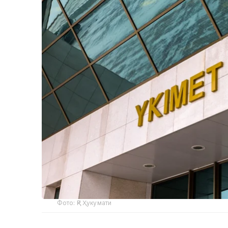
Фото: ҚР Ҳукумати