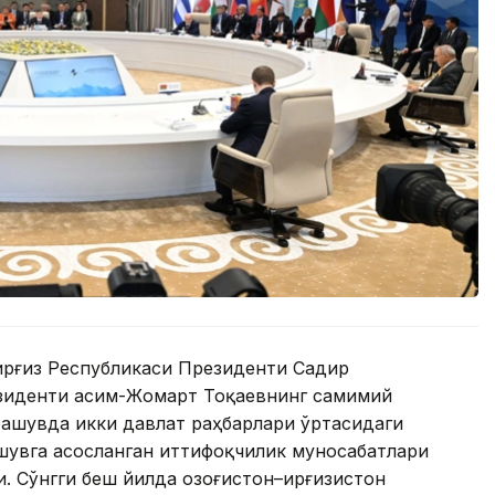
Қирғиз Республикаси Президенти Садир
езиденти Қасим-Жомарт Тоқаевнинг самимий
чрашувда икки давлат раҳбарлари ўртасидаги
шувга асосланган иттифоқчилик муносабатлари
 Сўнгги беш йилда Қозоғистон–Қирғизистон