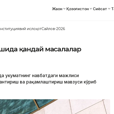
Жаҳон
Қозоғистон
Сиёсат
Т
нституциявий ислоҳот
Сайлов-2026
ишида қандай масалалар
 да Ҳукуматнинг навбатдаги мажлиси
антириш ва рақамлаштириш мавзуси кўриб