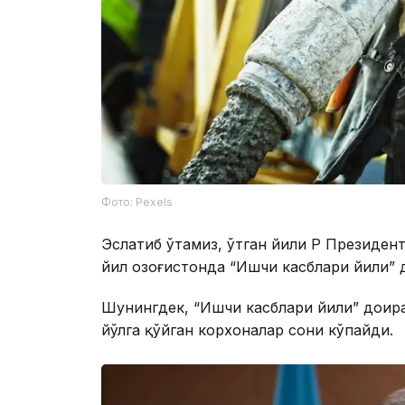
Фото: Pexels
Эслатиб ўтамиз, ўтган йили ҚР Президе
йил Қозоғистонда “Ишчи касблари йили” 
Шунингдек, “Ишчи касблари йили” доир
йўлга қўйган корхоналар сони кўпайди.