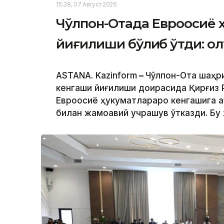
15:38, 07 Август 2026
Чўлпон-Отада Евроосиё 
йиғилиши бўлиб ўтди: о
ASTANA. Kazinform
–
Чўлпон-Ота шаҳр
кенгаши йиғилиши доирасида Қирғиз
Евроосиё ҳукуматлараро кенгашига 
билан жамоавий учрашув ўтказди. Бу 