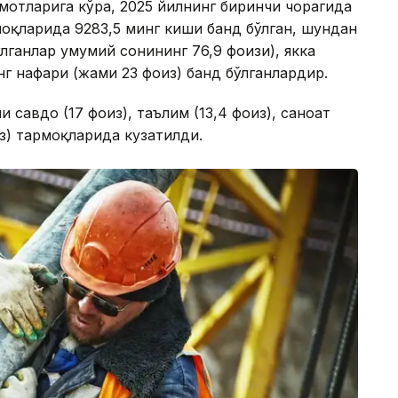
мотларига кўра, 2025 йилнинг биринчи чорагида
оқларида 9283,5 минг киши банд бўлган, шундан
лганлар умумий сонининг 76,9 фоизи), якка
г нафари (жами 23 фоиз) банд бўлганлардир.
 савдо (17 фоиз), таълим (13,4 фоиз), саноат
из) тармоқларида кузатилди.