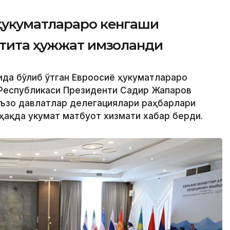
ҳукуматлараро кенгаши
лтита ҳужжат имзоланди
ида бўлиб ўтган Евроосиё ҳукуматлараро
 Республикаси Президенти Садир Жапаров
аъзо давлатлар делегациялари раҳбарлари
ҳақда Ҳукумат матбуот хизмати хабар берди.