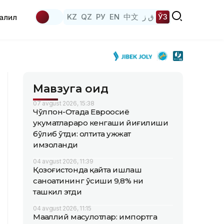
KZ
QZ
РУ
EN
中文
ق ز
ЎЗ
аҳлил
Мавзуга оид
07 avgust 2026, 15:38
Чўлпон-Отада Евроосиё
ҳукуматлараро кенгаши йиғилиши
бўлиб ўтди: олтита ҳужжат
имзоланди
04 avgust 2026, 11:39
Қозоғистонда қайта ишлаш
саноатининг ўсиши 9,8% ни
ташкил этди
04 avgust 2026, 11:15
Маҳаллий маҳсулотлар: импортга