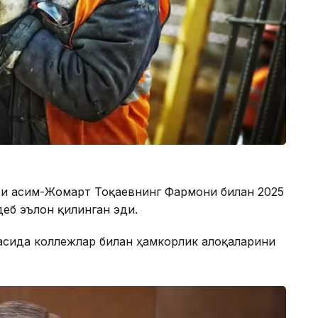
нти Қасим-Жомарт Тоқаевнинг Фармони билан 2025
деб эълон қилинган эди.
асида коллежлар билан ҳамкорлик алоқаларини