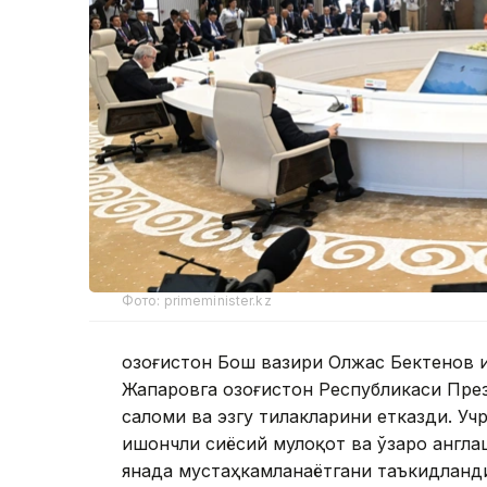
Фото: primeminister.kz
Қозоғистон Бош вазири Олжас Бектенов 
Жапаровга Қозоғистон Республикаси Пр
саломи ва эзгу тилакларини етказди. У
ишончли сиёсий мулоқот ва ўзаро англа
янада мустаҳкамланаётгани таъкидланди.