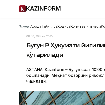
KAZINFORM
Ақорда
Тайинлов
Ҳодиса
Қонун ва интизом
Ко
Тренд:
08:00, 29 Июл 2025
Бугун ҚР Ҳукумати йиғил
кўтарилади
ASTANA. Kazinform – Бугун соат 10:00
бошланади. Меҳнат бозорини ривожл
чиқилади.