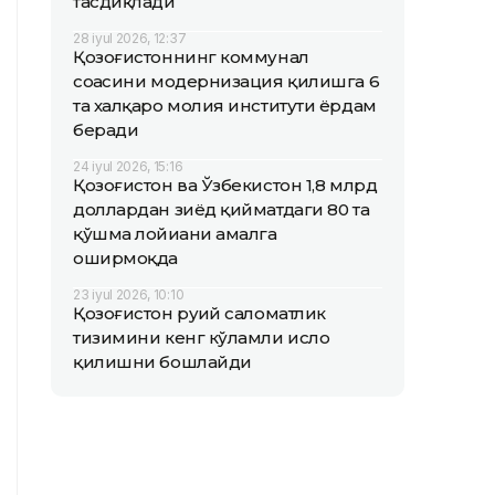
тасдиқлади
28 iyul 2026, 12:37
Қозоғистоннинг коммунал
соҳасини модернизация қилишга 6
та халқаро молия институти ёрдам
беради
24 iyul 2026, 15:16
Қозоғистон ва Ўзбекистон 1,8 млрд
доллардан зиёд қийматдаги 80 та
қўшма лойиҳани амалга
оширмоқда
23 iyul 2026, 10:10
Қозоғистон руҳий саломатлик
тизимини кенг кўламли ислоҳ
қилишни бошлайди