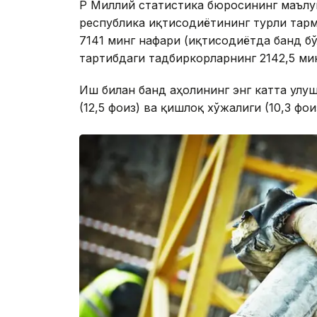
ҚР Миллий статистика бюросининг маълу
республика иқтисодиётининг турли тарм
7141 минг нафари (иқтисодиётда банд бў
тартибдаги тадбиркорларнинг 2142,5 мин
Иш билан банд аҳолининг энг катта улуши
(12,5 фоиз) ва қишлоқ хўжалиги (10,3 фо