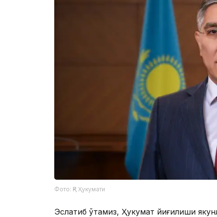
Фото: ҚР Ҳукумати
Эслатиб ўтамиз, Ҳукумат йиғилиши якун