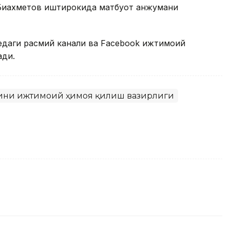
 Биахметов иштирокида матбуот анжумани
даги расмий канали ва Facebook ижтимоий
ади.
лини ижтимоий ҳимоя қилиш вазирлиги