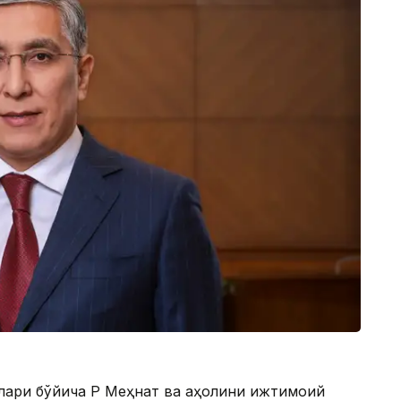
лари бўйича ҚР Меҳнат ва аҳолини ижтимоий