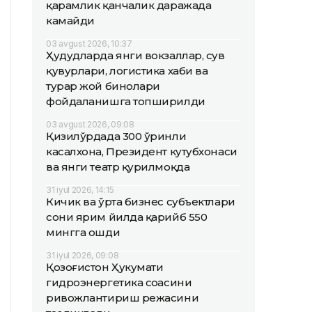
қарамлик қанчалик даражада
камайди
03 avgust 2026, 10:37
Ҳудудларда янги вокзаллар, сув
қувурлари, логистика хаби ва
турар жой бинолари
фойдаланишга топширилди
03 avgust 2026, 09:08
Қизилўрдада 300 ўринли
касалхона, Президент кутубхонаси
ва янги театр қурилмоқда
31 iyul 2026, 14:15
Кичик ва ўрта бизнес субъектлари
сони ярим йилда қарийб 550
мингга ошди
31 iyul 2026, 09:08
Қозоғистон Ҳукумати
гидроэнергетика соҳасини
ривожлантириш режасини