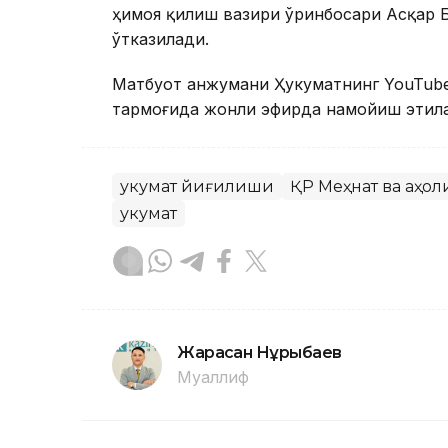
ҳимоя қилиш вазири ўринбосари Асқар
ўтказилади.
Матбуот анжумани Ҳукуматнинг YouTube
тармоғида жонли эфирда намойиш этил
Ҳукумат йиғилиши
ҚР Меҳнат ва аҳо
Ҳукумат
Жарасқан Нұрыбаев
Муаллиф