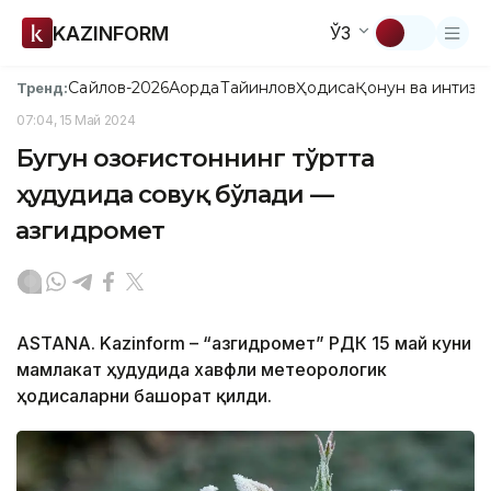
KAZINFORM
ЎЗ
Сайлов-2026
Ақорда
Тайинлов
Ҳодиса
Қонун ва интизо
Тренд:
07:04, 15 Май 2024
Бугун Қозоғистоннинг тўртта
ҳудудида совуқ бўлади —
Қазгидромет
ASTANA. Kazinform – “Қазгидромет” РДК 15 май куни
мамлакат ҳудудида хавфли метеорологик
ҳодисаларни башорат қилди.