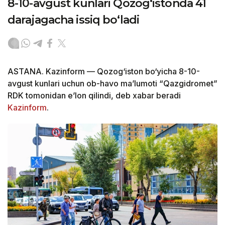
8-10-avgust kunlari Qozog‘istonda 41
darajagacha issiq bo‘ladi
ASTANA. Kazinform — Qozog‘iston bo‘yicha 8-10-
avgust kunlari uchun ob-havo ma’lumoti “Qazgidromet”
RDK tomonidan e’lon qilindi, deb xabar beradi
Kazinform
.