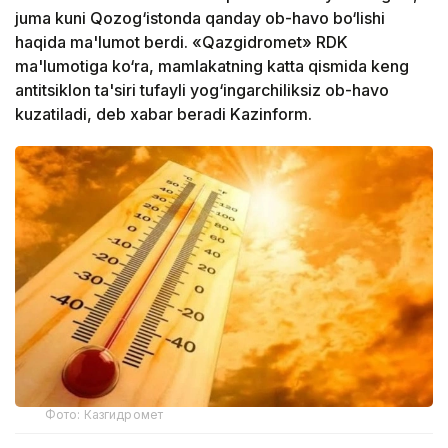
juma kuni Qozog‘istonda qanday ob-havo bo‘lishi
haqida ma'lumot berdi. «Qazgidromet» RDK
ma'lumotiga ko‘ra, mamlakatning katta qismida keng
antitsiklon ta'siri tufayli yog‘ingarchiliksiz ob-havo
kuzatiladi, deb xabar beradi Kazinform.
Фото: Казгидромет