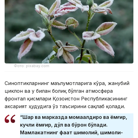
Фото: pixabay.com
Синоптикларнинг маълумотларига кўра, жанубий
циклон ва у билан боғлиқ бўлган атмосфера
фронтал қисмлари Қозоғистон Республикасининг
аксарият ҳудудига ўз таъсирини сақлаб қолади.
“Шарқ ва марказда момақалдироқ ва ёмғир,
кучли ёмғир, дўл ва бўрон бўлади.
Мамлакатнинг фақат шимолий, шимоли-