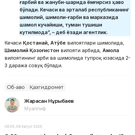
ғарбий ва жануби-шарқида ёмғирсиз ҳаво
бўлади. Кечаси ва эрталаб республиканинг
шимолий, шимоли-ғарби ва марказида
шамол кучайиши, туман тушиши
кутилмоқда”, – деб ёзади агентлик.
Кечаси
Қостанай, Ақтўбе
вилоятлари шимолида,
Шимолий Қозоғистон
вилояти ғарбида,
Ақм
ола
вилоятининг ғарби ва шимолида тупроқ юзасида 2-
3 даража совуқ бўлади.
Об-ҳаво
Қазгидромет
Жарасқан Нұрыбаев
Муаллиф
08:05, 08 Август 2026