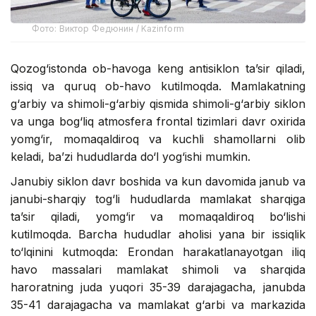
Фото: Виктор Федюнин / Kazinform
Qozog‘istonda ob-havoga keng antisiklon ta’sir qiladi,
issiq va quruq ob-havo kutilmoqda. Mamlakatning
g‘arbiy va shimoli-g‘arbiy qismida shimoli-g‘arbiy siklon
va unga bog‘liq atmosfera frontal tizimlari davr oxirida
yomg‘ir, momaqaldiroq va kuchli shamollarni olib
keladi, ba’zi hududlarda do‘l yog‘ishi mumkin.
Janubiy siklon davr boshida va kun davomida janub va
janubi-sharqiy tog‘li hududlarda mamlakat sharqiga
ta’sir qiladi, yomg‘ir va momaqaldiroq bo‘lishi
kutilmoqda. Barcha hududlar aholisi yana bir issiqlik
to‘lqinini kutmoqda: Erondan harakatlanayotgan iliq
havo massalari mamlakat shimoli va sharqida
haroratning juda yuqori 35-39 darajagacha, janubda
35-41 darajagacha va mamlakat g‘arbi va markazida