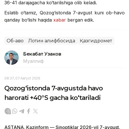
36-41 darajagacha ko‘tarilishiga olib keladi.
Eslatib o‘tamiz, Qozog‘istonda 7-avgust kuni ob-havo
qanday bo‘lishi haqida
xabar
bergan edik.
Об-ҳаво
Лотин алифбосида
Қазгидромет
Бекабат Узаков
Муаллиф
08:37, 07 Август 2026
Qozog‘istonda 7-avgustda havo
harorati +40°S gacha ko‘tariladi
ASTANA. Kazinform — Sinoptiklar 2026-yil 7-avgust,