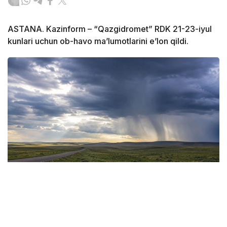
ASTANA. Kazinform – “Qazgidromet” RDK 21-23-iyul
kunlari uchun ob-havo ma’lumotlarini e’lon qildi.
Фото: Kaзгидромет
Qozog‘istonning katta qismida ob-havo o‘zgaruvchan