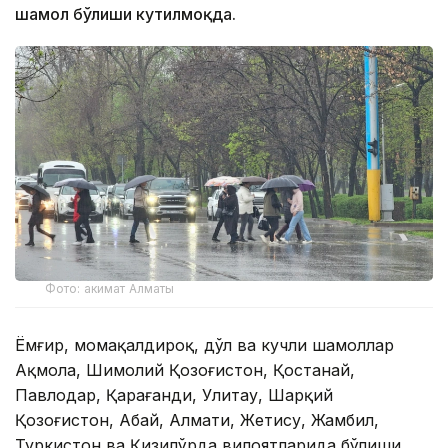
шамол бўлиши кутилмоқда.
Фото: акимат Алматы
Ёмғир, момақалдироқ, дўл ва кучли шамоллар
Ақмола, Шимолий Қозоғистон, Қостанай,
Павлодар, Қарағанди, Улитау, Шарқий
Қозоғистон, Абай, Алмати, Жетису, Жамбил,
Туркистон ва Қизилўрда вилоятларида бўлиши