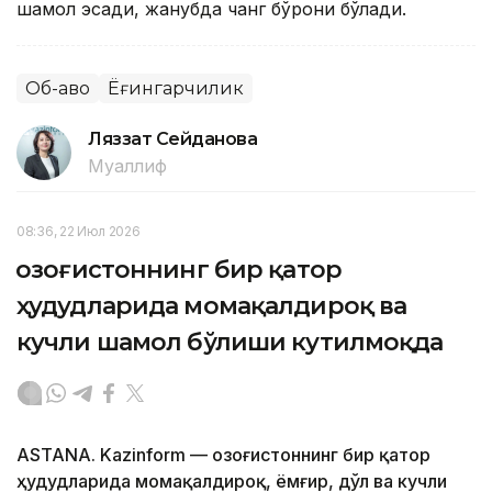
шамол эсади, жанубда чанг бўрони бўлади.
Об-ҳаво
Ёғингарчилик
Ляззат Сейданова
Муаллиф
08:36, 22 Июл 2026
Қозоғистоннинг бир қатор
ҳудудларида момақалдироқ ва
кучли шамол бўлиши кутилмоқда
ASTANA. Kazinform — Қозоғистоннинг бир қатор
ҳудудларида момақалдироқ, ёмғир, дўл ва кучли