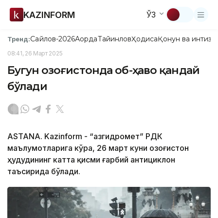
KAZINFORM
ЎЗ
Сайлов-2026
Ақорда
Тайинлов
Ҳодиса
Қонун ва интизо
Тренд:
08:41, 26 Март 2025
Бугун Қозоғистонда об-ҳаво қандай
бўлади
ASTANA. Kazinform - “Қазгидромет” РДК
маълумотларига кўра, 26 март куни Қозоғистон
ҳудудининг катта қисми ғарбий антициклон
таъсирида бўлади.