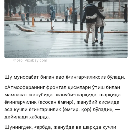
Фото: Pixabay.com
Шу муносабат билан ҳаво ёғингарчиликсиз бўлади.
«Атмосферанинг фронтал қисмлари ўтиш билан
мамлакат жанубида, жануби-шарқида, шарқида
ёғингарчилик (асосан ёмғир), жанубий қисмида
эса кучли ёғингарчилик (ёмғир, қор) бўлади», —
дейилади хабарда.
Шунингдек, ғарбда, жанубда ва шарқда кучли