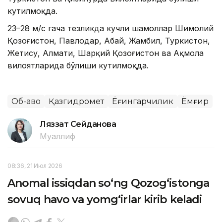
кутилмоқда.
23–28 м/с гача тезликда кучли шамоллар Шимолий
Қозоғистон, Павлодар, Абай, Жамбил, Туркистон,
Жетису, Алмати, Шарқий Қозоғистон ва Ақмола
вилоятларида бўлиши кутилмоқда.
Об-ҳаво
Қазгидромет
Ёғингарчилик
Ёмғир
Ляззат Сейданова
Муаллиф
08:36, 21 Июл 2026
Anomal issiqdan so‘ng Qozog‘istonga
sovuq havo va yomg‘irlar kirib keladi