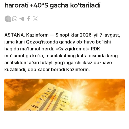
harorati +40°S gacha ko‘tariladi
ASTANA. Kazinform — Sinoptiklar 2026-yil 7-avgust,
juma kuni Qozog‘istonda qanday ob-havo bo‘lishi
haqida ma'lumot berdi. «Qazgidromet» RDK
ma'lumotiga ko‘ra, mamlakatning katta qismida keng
antitsiklon ta'siri tufayli yog‘ingarchiliksiz ob-havo
kuzatiladi, deb xabar beradi Kazinform.