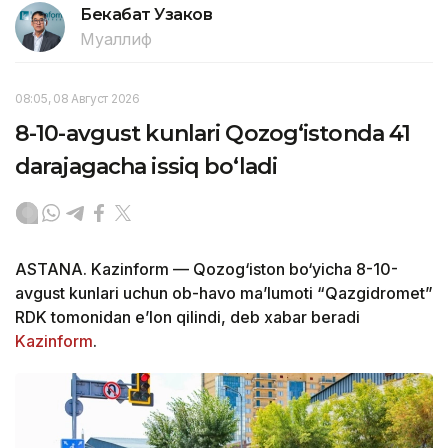
Бекабат Узаков
Муаллиф
08:05, 08 Август 2026
8-10-avgust kunlari Qozog‘istonda 41
darajagacha issiq bo‘ladi
ASTANA. Kazinform — Qozog‘iston bo‘yicha 8-10-
avgust kunlari uchun ob-havo ma’lumoti “Qazgidromet”
RDK tomonidan e’lon qilindi, deb xabar beradi
Kazinform
.