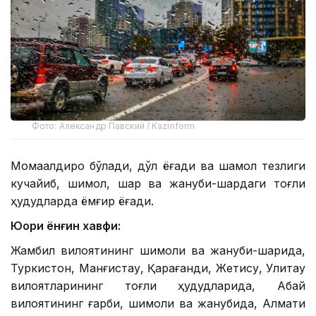
Фото: Александр Павский / Kazinform
Момақалдироқ бўлади, дўл ёғади ва шамол тезлиги
кучайиб, шимол, шарқ ва жануби-шарқдаги тоғли
ҳудудларда ёмғир ёғади.
Юқори ёнғин хавфи:
Жамбил вилоятининг шимоли ва жануби-шарқида,
Туркистон, Манғистау, Қарағанди, Жетису, Улитау
вилоятларининг тоғли ҳудудларида, Абай
вилоятининг ғарби, шимоли ва жанубида, Алмати