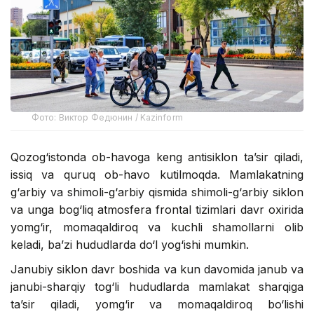
Фото: Виктор Федюнин / Kazinform
Qozog‘istonda ob-havoga keng antisiklon ta’sir qiladi,
issiq va quruq ob-havo kutilmoqda. Mamlakatning
g‘arbiy va shimoli-g‘arbiy qismida shimoli-g‘arbiy siklon
va unga bog‘liq atmosfera frontal tizimlari davr oxirida
yomg‘ir, momaqaldiroq va kuchli shamollarni olib
keladi, ba’zi hududlarda do‘l yog‘ishi mumkin.
Janubiy siklon davr boshida va kun davomida janub va
janubi-sharqiy tog‘li hududlarda mamlakat sharqiga
ta’sir qiladi, yomg‘ir va momaqaldiroq bo‘lishi