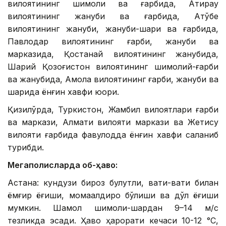
вилоятининг шимоли ва ғарбида, Атирау
вилоятининг жануби ва ғарбида, Ақтўбе
вилоятининг жануби, жануби-шарқи ва ғарбида,
Павлодар вилоятининг ғарби, жануби ва
марказида, Қостанай вилоятининг жанубида,
Шарқий Қозоғистон вилоятининг шимолий-ғарби
ва жанубида, Ақмола вилоятининг ғарби, жануби ва
шарқида ёнғин хавфи юқори.
Қизилўрда, Туркистон, Жамбил вилоятлари ғарби
ва маркази, Алмати вилояти маркази ва Жетису
вилояти ғарбида фавқулодда ёнғин хавфи сақланиб
турибди.
Мегаполисларда об-ҳаво:
Астана: кундузи бироз булутли, вақти-вақти билан
ёмғир ёғиши, момақалдироқ бўлиши ва дўл ёғиши
мумкин. Шамол шимоли-шарқдан 9–14 м/с
тезликда эсади. Ҳаво ҳарорати кечаси 10-12 °С,