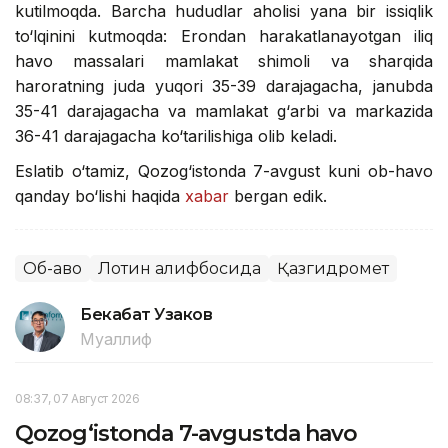
kutilmoqda. Barcha hududlar aholisi yana bir issiqlik
to‘lqinini kutmoqda: Erondan harakatlanayotgan iliq
havo massalari mamlakat shimoli va sharqida
haroratning juda yuqori 35-39 darajagacha, janubda
35-41 darajagacha va mamlakat g‘arbi va markazida
36-41 darajagacha ko‘tarilishiga olib keladi.
Eslatib o‘tamiz, Qozog‘istonda 7-avgust kuni ob-havo
qanday bo‘lishi haqida
xabar
bergan edik.
Об-ҳаво
Лотин алифбосида
Қазгидромет
Бекабат Узаков
Муаллиф
08:37, 07 Август 2026
Qozog‘istonda 7-avgustda havo