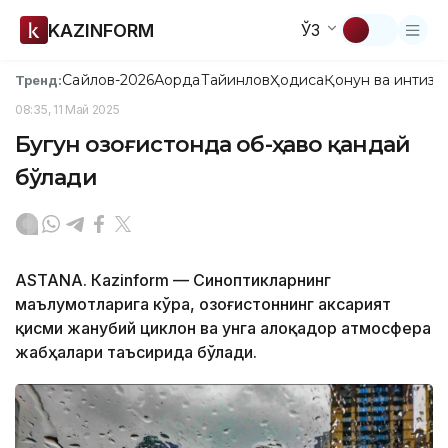
KAZINFORM
ЎЗ
Сайлов-2026
Ақорда
Тайинлов
Ҳодиса
Қонун ва интизо
Тренд:
08:35, 11 Май 2025
Бугун Қозоғистонда об-ҳаво қандай
бўлади
ASTANА. Кazinform — Синоптикларнинг
маълумотларига кўра, Қозоғистоннинг аксарият
қисми жанубий циклон ва унга алоқадор атмосфера
жабҳалари таъсирида бўлади.