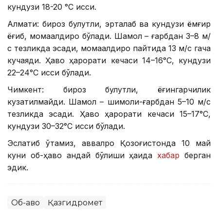
кундузи 18-20 °С иссиқ.
Алмати: бироз булутли, эрталаб ва кундузи ёмғир
ёғиб, момақалдироқ бўлади. Шамол – ғарбдан 3–8 м/
с тезликда эсади, момақалдироқ пайтида 13 м/с гача
кучаяди. Ҳаво ҳарорати кечаси 14–16°С, кундузи
22–24°С иссиқ бўлади.
Чимкент: бироз булутли, ёғингарчилик
кузатилмайди. Шамол – шимоли-ғарбдан 5–10 м/с
тезликда эсади. Ҳаво ҳарорати кечаси 15–17°С,
кундузи 30–32°С иссиқ бўлади.
Эслатиб ўтамиз, аввалроқ Қозоғистонда 10 май
куни об-ҳаво қандай бўлиши ҳақида
хабар
берган
эдик.
Об-ҳаво
Қазгидромет