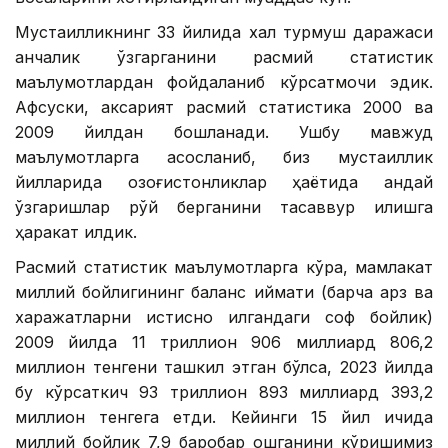
Мустақилликнинг 33 йилида халқ турмуш даражаси
қанчалик ўзгарганини расмий статистик
маълумотлардан фойдаланиб кўрсатмоқчи эдик.
Афсуски, аксарият расмий статистика 2000 ва
2009 йилдан бошланади. Ушбу мавжуд
маълумотларга асосланиб, биз мустақиллик
йилларида қозоғистонликлар ҳаётида қандай
ўзгаришлар рўй берганини тасаввур қилишга
ҳаракат қилдик.
Расмий статистик маълумотларга кўра, мамлакат
миллий бойлигининг баланс қиймати (барча қарз ва
харажатларни истисно қилгандаги соф бойлик)
2009 йилда 11 триллион 906 миллиард 806,2
миллион тенгени ташкил этган бўлса, 2023 йилда
бу кўрсаткич 93 триллион 893 миллиард 393,2
миллион тенгега етди. Кейинги 15 йил ичида
миллий бойлик 7,9 баробар ошганини кўришимиз