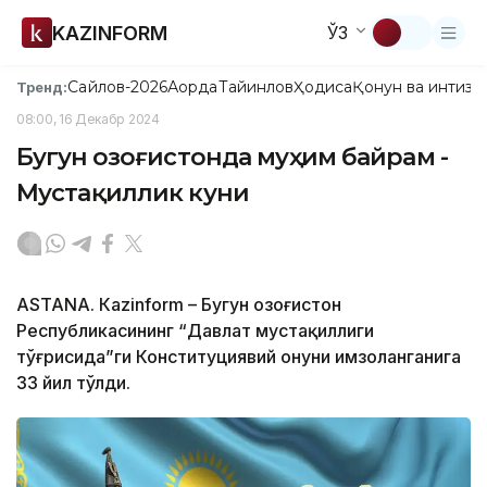
KAZINFORM
ЎЗ
Сайлов-2026
Ақорда
Тайинлов
Ҳодиса
Қонун ва интизо
Тренд:
08:00, 16 Декабр 2024
Бугун Қозоғистонда муҳим байрам -
Мустақиллик куни
ASTANА. Кazinform – Бугун Қозоғистон
Республикасининг “Давлат мустақиллиги
тўғрисида”ги Конституциявий Қонуни имзоланганига
33 йил тўлди.