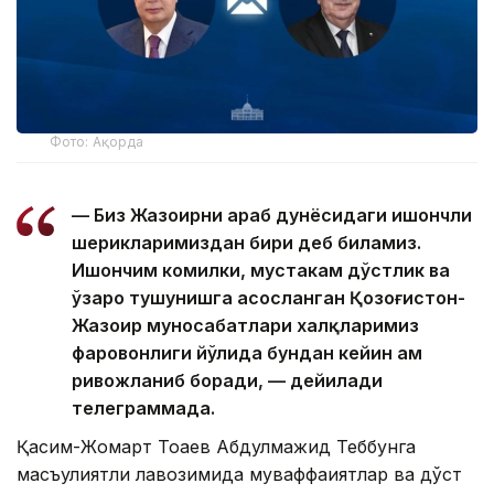
Фото: Ақорда
— Биз Жазоирни араб дунёсидаги ишончли
шерикларимиздан бири деб биламиз.
Ишончим комилки, мустаҳкам дўстлик ва
ўзаро тушунишга асосланган Қозоғистон-
Жазоир муносабатлари халқларимиз
фаровонлиги йўлида бундан кейин ҳам
ривожланиб боради, — дейилади
телеграммада.
Қасим-Жомарт Тоқаев Абдулмажид Теббунга
масъулиятли лавозимида муваффақиятлар ва дўст