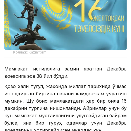
Коллаж: Kazinform
Мамлакат истиқлолига замин яратган Декабрь
воқеасига эса 38 йил бўлди.
Қозоқ халқи тугул, жаҳонда миллат тарихида ўчмас
из қолдирган биргина санани камдан-кам учратиш
мумкин. Шу боис мамлакатдаги ҳар бир оила 16
декабрни турлича нишонлайди. Айримлар учун бу
кун мамлакат мустақиллигини улуғлайдиган байрам
бўлса, яна бир гуруҳ одамлар учун Декабрь
воқеаларини хотирлайдиган муқаддас кун.