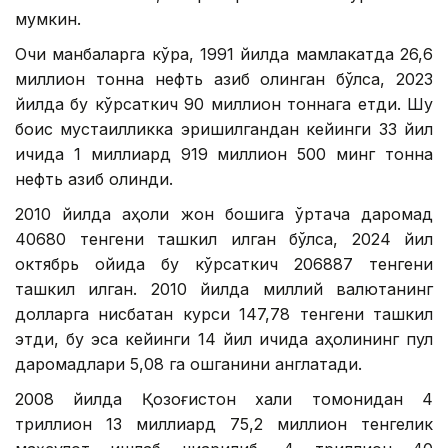
мумкин.
Очиқ манбаларга кўра, 1991 йилда мамлакатда 26,6
миллион тонна нефть қазиб олинган бўлса, 2023
йилда бу кўрсаткич 90 миллион тоннага етди. Шу
боис мустақилликка эришилгандан кейинги 33 йил
ичида 1 миллиард 919 миллион 500 минг тонна
нефть қазиб олинди.
2010 йилда аҳоли жон бошига ўртача даромад
40680 тенгени ташкил қилган бўлса, 2024 йил
октябрь ойида бу кўрсаткич 206887 тенгени
ташкил қилган. 2010 йилда миллий валютанинг
долларга нисбатан курси 147,78 тенгени ташкил
этди, бу эса кейинги 14 йил ичида аҳолининг пул
даромадлари 5,08 га ошганини англатади.
2008 йилда Қозоғистон халқи томонидан 4
триллион 13 миллиард 75,2 миллион тенгелик