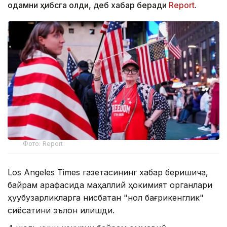
одамни ҳибсга олди, деб хабар беради
Report
.
Фото: Report
Los Angeles Times газетасининг хабар беришича,
байрам арафасида маҳаллий ҳокимият органлари
ҳуқуқбузарликларга нисбатан "нол бағрикенглик"
сиёсатини эълон қилишди.