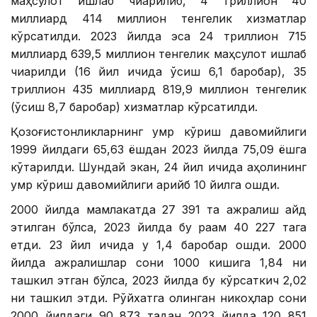
маҳсулот ишлаб чиқарилиб, 4 триллион 40
миллиард 414 миллион тенгелик хизматлар
кўрсатилди. 2023 йилда эса 24 триллион 715
миллиард 639,5 миллион тенгелик маҳсулот ишлаб
чиқарилди (16 йил ичида ўсиш 6,1 баробар), 35
триллион 435 миллиард 819,9 миллион тенгелик
(ўсиш 8,7 баробар) хизматлар кўрсатилди.
Қозоғистонликларнинг умр кўриш давомийлиги
1999 йилдаги 65,63 ёшдан 2023 йилда 75,09 ёшга
кўтарилди. Шундай экан, 24 йил ичида аҳолининг
умр кўриш давомийлиги қарийб 10 йилга ошди.
2000 йилда мамлакатда 27 391 та ажралиш қайд
этилган бўлса, 2023 йилда бу рақам 40 227 тага
етди. 23 йил ичида у 1,4 баробар ошди. 2000
йилда ажралишлар сони 1000 кишига 1,84 ни
ташкил этган бўлса, 2023 йилда бу кўрсаткич 2,02
ни ташкил этди. Рўйхатга олинган никоҳлар сони
2000 йилдаги 90 873 тадан 2023 йилда 120 851