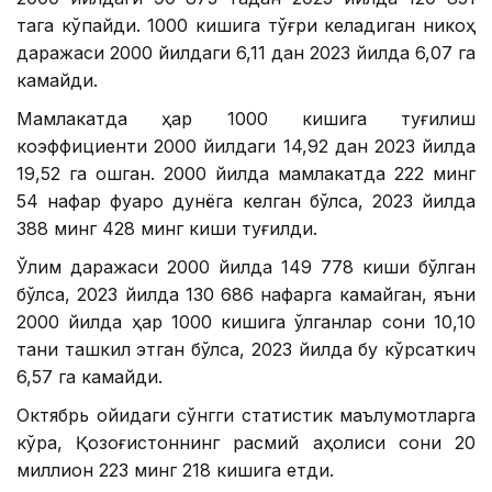
тага кўпайди. 1000 кишига тўғри келадиган никоҳ
даражаси 2000 йилдаги 6,11 дан 2023 йилда 6,07 га
камайди.
Мамлакатда ҳар 1000 кишига туғилиш
коэффициенти 2000 йилдаги 14,92 дан 2023 йилда
19,52 га ошган. 2000 йилда мамлакатда 222 минг
54 нафар фуқаро дунёга келган бўлса, 2023 йилда
388 минг 428 минг киши туғилди.
Ўлим даражаси 2000 йилда 149 778 киши бўлган
бўлса, 2023 йилда 130 686 нафарга камайган, яъни
2000 йилда ҳар 1000 кишига ўлганлар сони 10,10
тани ташкил этган бўлса, 2023 йилда бу кўрсаткич
6,57 га камайди.
Октябрь ойидаги сўнгги статистик маълумотларга
кўра, Қозоғистоннинг расмий аҳолиси сони 20
миллион 223 минг 218 кишига етди.