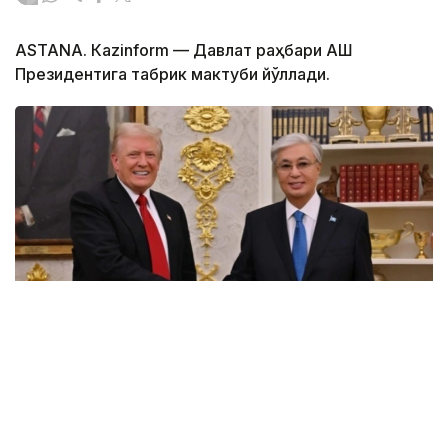
ASTANА. Кazinform — Давлат раҳбари АҚШ
Президентига табрик мактуби йўллади.
Фото: Ақорда
Қасим-Жомарт Тоқаев Президент Дональд