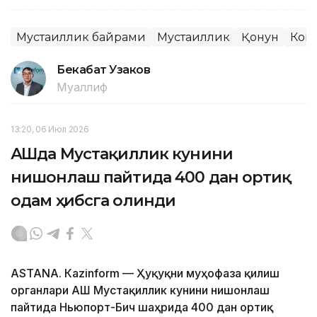
Мустақиллик байрами
Мустақиллик
Қонун
Кон
Бекабат Узаков
Муаллиф
13:20, 06 Июл 2026
АҚШда Мустақиллик кунини
нишонлаш пайтида 400 дан ортиқ
одам ҳибсга олинди
ASTANА. Кazinform — Ҳуқуқни муҳофаза қилиш
органлари АҚШ Мустақиллик кунини нишонлаш
пайтида Ньюпорт-Бич шаҳрида 400 дан ортиқ