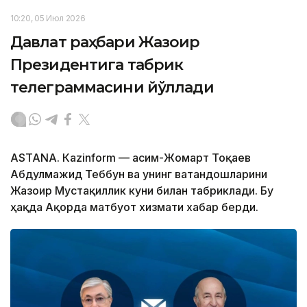
10:20, 05 Июл 2026
Давлат раҳбари Жазоир
Президентига табрик
телеграммасини йўллади
ASTANА. Кazinform — Қасим-Жомарт Тоқаев
Абдулмажид Теббун ва унинг ватандошларини
Жазоир Мустақиллик куни билан табриклади. Бу
ҳақда Ақорда матбуот хизмати хабар берди.