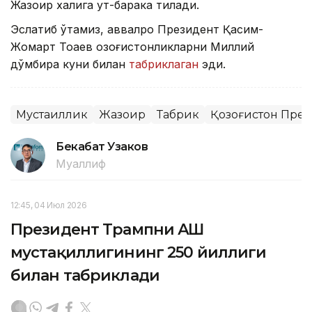
Жазоир халқига қут-барака тилади.
Эслатиб ўтамиз, аввалроқ Президент Қасим-
Жомарт Тоқаев қозоғистонликларни Миллий
дўмбира куни билан
табриклаган
эди.
Мустақиллик
Жазоир
Табрик
Қозоғистон Пре
Бекабат Узаков
Муаллиф
12:45, 04 Июл 2026
Президент Трампни АҚШ
мустақиллигининг 250 йиллиги
билан табриклади