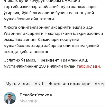
4 июль куни кечқурун байрам оммавий
тартибсизликларга айланиб, кўча жанжаллари,
ўғирлик, йўл белгиларини бузиш ва ноқонуний
мушакбозлик қайд этилди.
Ҳибсга олинганларнинг аксарияти ёшлар эди.
Уларнинг аксарияти Ньюпорт-Бич шаҳри аҳолиси
эмас. Ёшларнинг баъзилари ноқонуний
мушакбозлик ҳақида хабарлар олинган маҳаллий
пляжда ҳибсга олинган.
Эслатиб ўтамиз, Президент Трампни АҚШ
мустақиллигининг 250 йиллиги билан
табриклади
.
Мустақиллик
АҚШ
Жаҳон янгиликлари
Амери
Бекабат Узаков
Муаллиф