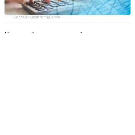
Коллаж: Kazinform\Canva
Молия бозорини тартибга солиш ва
ривожлантириш агентлигининг маълумотларига
кўра, янги қоидалар молиявий ташкилотларни
нафақат қонуний талабларга риоя қилинишини, балки
таклиф қилинаётган молиявий маҳсулотлар
истеъмолчилар учун қанчалик хавфсиз ва қулай
эканлигини ҳам баҳолашга мажбур қилади.
Энди молиявий ташкилотлар маҳсулотнинг бутун
ҳаёт айланиши давомида мижозларнинг
манфаатларини ҳисобга олишлари шарт бўлади. Бу
босқичлар маҳсулотни ишлаб чиқиш, бозорга
чиқариш, хизматларни тақдим этиш, шартларни
ўзгартириш ва уни тақдим этишни тугатиш