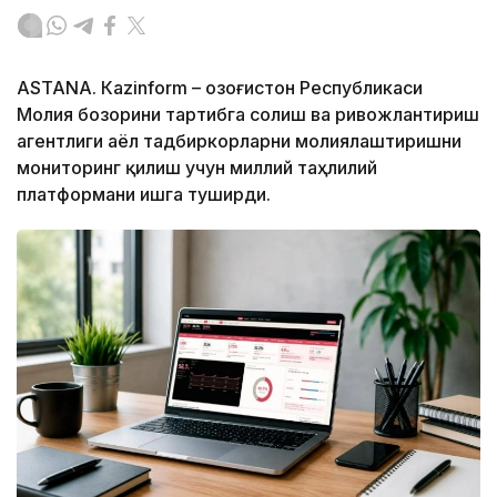
ASTANА. Кazinform – Қозоғистон Республикаси
Молия бозорини тартибга солиш ва ривожлантириш
агентлиги аёл тадбиркорларни молиялаштиришни
мониторинг қилиш учун миллий таҳлилий
платформани ишга туширди.