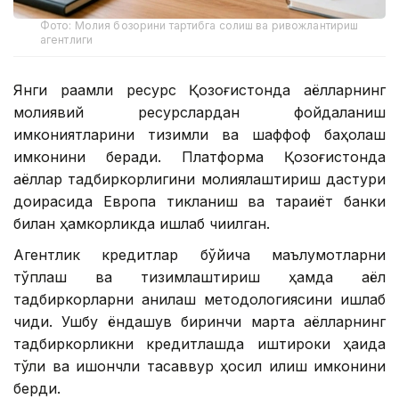
Фото: Молия бозорини тартибга солиш ва ривожлантириш
агентлиги
Янги рақамли ресурс Қозоғистонда аёлларнинг
молиявий ресурслардан фойдаланиш
имкониятларини тизимли ва шаффоф баҳолаш
имконини беради. Платформа Қозоғистонда
аёллар тадбиркорлигини молиялаштириш дастури
доирасида Европа тикланиш ва тараққиёт банки
билан ҳамкорликда ишлаб чиқилган.
Агентлик кредитлар бўйича маълумотларни
тўплаш ва тизимлаштириш ҳамда аёл
тадбиркорларни аниқлаш методологиясини ишлаб
чиқди. Ушбу ёндашув биринчи марта аёлларнинг
тадбиркорликни кредитлашда иштироки ҳақида
тўлиқ ва ишончли тасаввур ҳосил қилиш имконини
берди.