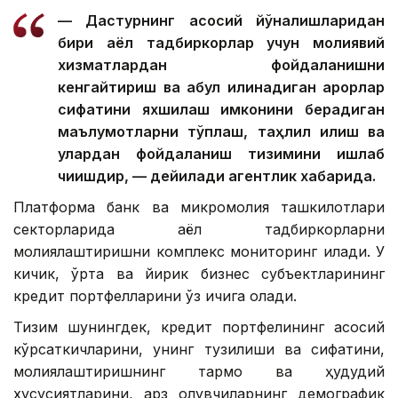
— Дастурнинг асосий йўналишларидан
бири аёл тадбиркорлар учун молиявий
хизматлардан фойдаланишни
кенгайтириш ва қабул қилинадиган қарорлар
сифатини яхшилаш имконини берадиган
маълумотларни тўплаш, таҳлил қилиш ва
улардан фойдаланиш тизимини ишлаб
чиқишдир, — дейилади агентлик хабарида.
Платформа банк ва микромолия ташкилотлари
секторларида аёл тадбиркорларни
молиялаштиришни комплекс мониторинг қилади. У
кичик, ўрта ва йирик бизнес субъектларининг
кредит портфелларини ўз ичига олади.
Тизим шунингдек, кредит портфелининг асосий
кўрсаткичларини, унинг тузилиши ва сифатини,
молиялаштиришнинг тармоқ ва ҳудудий
хусусиятларини, қарз олувчиларнинг демографик