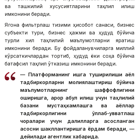
ва ташкилий хусусиятларини таҳлил қилиш
имконини беради.
Ягона фильтрлаш тизими ҳисобот санаси, бизнес
субъекти тури, бизнес ҳажми ва ҳудуд бўйича
турли хил таҳлилий маълумотларни яратиш
имконини беради. Бу фойдаланувчиларга миллий
кўрсаткичлардан тортиб, ҳудуд ёки соҳа бўйича
батафсил таҳлил ўтказиш имконини беради.
— Платформанинг ишга туширилиши аёл
тадбиркорларни молиялаштириш бўйича
маълумотларнинг шаффофлигини
оширишга, қарор қабул қилиш учун таҳлилий
базани мустаҳкамлашга ва аёллар
тадбиркорлигини қўллаб-қувватлаш
чоралари учун далилларга асосланган
асосни шакллантиришга ёрдам беради, —
дейилади агентлик хабарида.