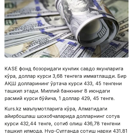
KASE фонд бозоридаги кунлик савдо якунларига
кўра, доллар курси 3,68 тенгега қимматлашди. Бир
АҚШ долларининг ўртача курси 433, 45 тенгени
ташкил этади. Миллий банкнинг 8 июндаги
расмий курси бўйича, 1 доллар 429, 45 тенге.
Kurs.kz маълумотларига кўра, Алматидаги
айирбошлаш шохобчаларида долларнинг сотув
курси 432,44 тенге, сотиб олиш 436,78 тенгени
ташкил қилмоқда. Нур-Султанда сотиш нархи 431,81