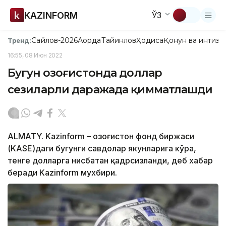
KAZINFORM
ЎЗ
Сайлов-2026
Ақорда
Тайинлов
Ҳодиса
Қонун ва интизо
Тренд:
16:55, 08 Июн 2022
Бугун Қозоғистонда доллар
сезиларли даражада қимматлашди
ALMATY. Kazinform – Қозоғистон фонд биржаси
(KASE)даги бугунги савдолар якунларига кўра,
тенге долларга нисбатан қадрсизланди, деб хабар
беради Kazinform мухбири.