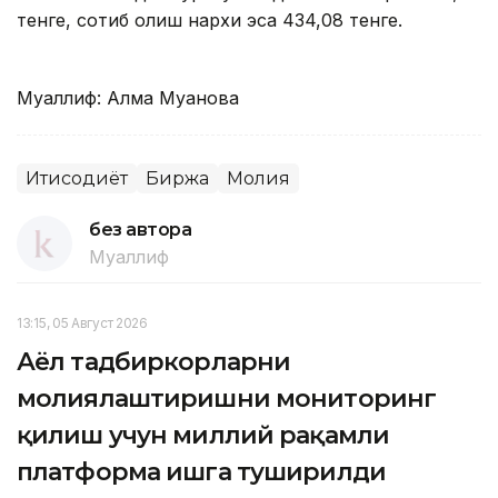
тенге, сотиб олиш нархи эса 434,08 тенге.
Муаллиф: Алма Муқанова
Иқтисодиёт
Биржа
Молия
без автора
Муаллиф
13:15, 05 Август 2026
Аёл тадбиркорларни
молиялаштиришни мониторинг
қилиш учун миллий рақамли
платформа ишга туширилди