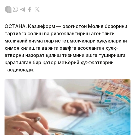
ОСТАНА. Казинформ — Қозоғистон Молия бозорини
тартибга солиш ва ривожлантириш агентлиги
молиявий хизматлар истеъмолчилари ҳуқуқларини
ҳимоя қилишга ва янги хавфга асосланган хулқ-
атворни назорат қилиш тизимини ишга туширишга
қаратилган бир қатор меъёрий ҳужжатларни
тасдиқлади.