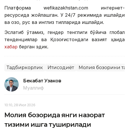
Платформа wefikazakhstan.com интернет-
ресурсида жойлашган. У 24/7 режимида ишлайди
ва қозоқ, рус ва инглиз тилларида ишлайди.
Эслатиб ўтамиз, гендер тенглиги бўйича глобал
тенденциялар ва Қозоғистондаги вазият ҳақида
хабар
берган эдик.
Тадбиркорлик
Иқтисодиёт
Молия бозорини тар
Бекабат Узаков
Муаллиф
10:10, 28 Июл 2026
Молия бозорида янги назорат
тизими ишга туширилади