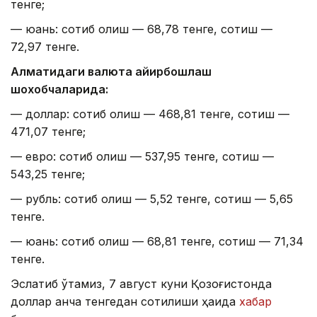
тенге;
— юань: сотиб олиш — 68,78 тенге, сотиш —
72,97 тенге.
Алматидаги валюта айирбошлаш
шохобчаларида:
— доллар: сотиб олиш — 468,81 тенге, сотиш —
471,07 тенге;
— евро: сотиб олиш — 537,95 тенге, сотиш —
543,25 тенге;
— рубль: сотиб олиш — 5,52 тенге, сотиш — 5,65
тенге.
— юань: сотиб олиш — 68,81 тенге, сотиш — 71,34
тенге.
Эслатиб ўтамиз, 7 август куни Қозоғистонда
доллар қанча тенгедан сотилиши ҳақида
хабар