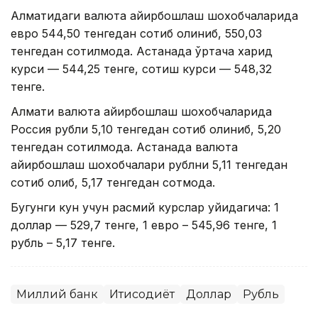
Алматидаги валюта айирбошлаш шохобчаларида
евро 544,50 тенгедан сотиб олиниб, 550,03
тенгедан сотилмоқда. Астанада ўртача харид
курси — 544,25 тенге, сотиш курси — 548,32
тенге.
Алмати валюта айирбошлаш шохобчаларида
Россия рубли 5,10 тенгедан сотиб олиниб, 5,20
тенгедан сотилмоқда. Астанада валюта
айирбошлаш шохобчалари рублни 5,11 тенгедан
сотиб олиб, 5,17 тенгедан сотмоқда.
Бугунги кун учун расмий курслар қуйидагича: 1
доллар — 529,7 тенге, 1 евро – 545,96 тенге, 1
рубль – 5,17 тенге.
Миллий банк
Иқтисодиёт
Доллар
Рубль