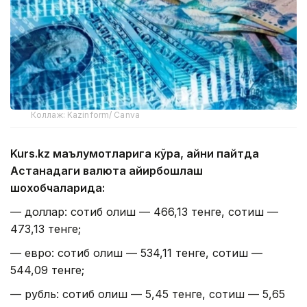
Коллаж: Kazinform/ Canva
Kurs.kz маълумотларига кўра, айни пайтда
Астанадаги валюта айирбошлаш
шохобчаларида:
— доллар: сотиб олиш — 466,13 тенге, сотиш —
473,13 тенге;
— евро: сотиб олиш — 534,11 тенге, сотиш —
544,09 тенге;
— рубль: сотиб олиш — 5,45 тенге, сотиш — 5,65