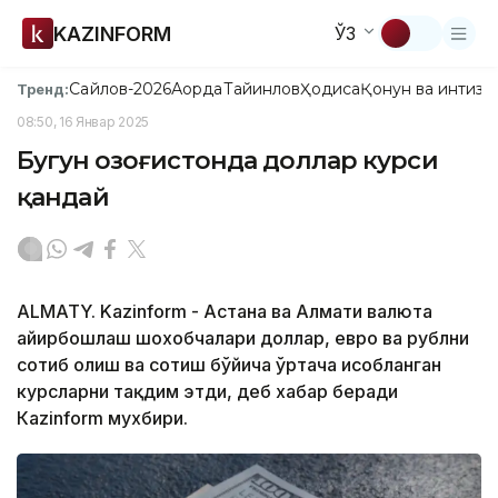
KAZINFORM
ЎЗ
Сайлов-2026
Ақорда
Тайинлов
Ҳодиса
Қонун ва интизо
Тренд:
08:50, 16 Январ 2025
Бугун Қозоғистонда доллар курси
қандай
ALMATY. Kazinform - Астана ва Алмати валюта
айирбошлаш шохобчалари доллар, евро ва рублни
сотиб олиш ва сотиш бўйича ўртача ҳисобланган
курсларни тақдим этди, деб хабар беради
Кazinform мухбири.