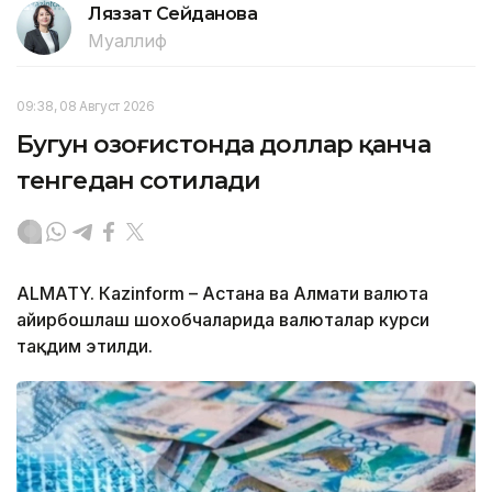
Ляззат Сейданова
Муаллиф
09:38, 08 Август 2026
Бугун Қозоғистонда доллар қанча
тенгедан сотилади
ALMATY. Кazinform – Астана ва Алмати валюта
айирбошлаш шохобчаларида валюталар курси
тақдим этилди.