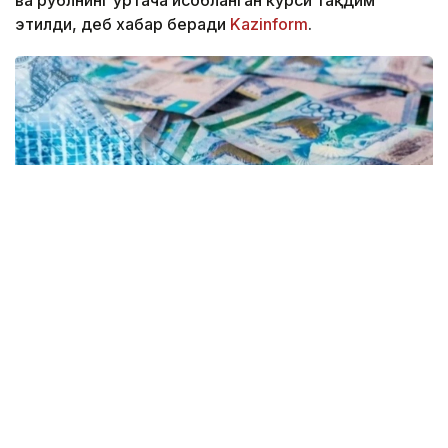
ва рублнинг ўртача ҳисобланган курси тақдим
этилди, деб хабар беради
Kazinform
.
Коллаж: Kazinform/ Canva
Kurs.kz маълумотларига кўра, Астанадаги
валюта айирбошлаш шохобчаларидаги жорий
ўртача валюта курси: