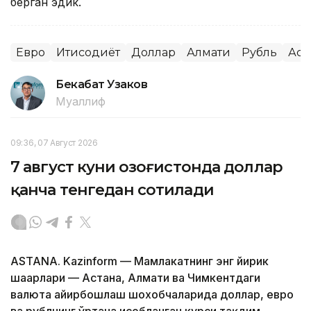
берган эдик.
Евро
Иқтисодиёт
Доллар
Алмати
Рубль
Аст
Бекабат Узаков
Муаллиф
09:36, 07 Август 2026
7 август куни Қозоғистонда доллар
қанча тенгедан сотилади
ASTANA. Kazinform — Мамлакатнинг энг йирик
шаҳарлари — Астана, Алмати ва Чимкентдаги
валюта айирбошлаш шохобчаларида доллар, евро