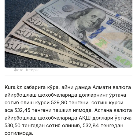
Фото: freepik
Kurs.kz хабарига кўра, айни дамда Алмати валюта
айирбошлаш шохобчаларида долларнинг ўртача
сотиб олиш курси 529,90 тенгени, сотиш курси
эса 532,45 тенгени ташкил қилмоқда. Астана валюта
айирбошлаш шохобчаларида АҚШ доллари ўртача
530,50 тенгедан сотиб олиниб, 532,84 тенгедан
сотилмоқда.