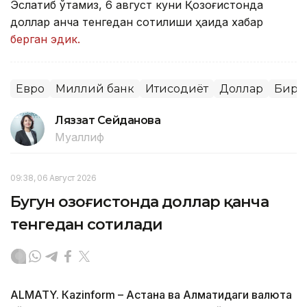
Эслатиб ўтамиз, 6 август куни Қозоғистонда
доллар қанча тенгедан сотилиши ҳақида хабар
берган эдик.
Евро
Миллий банк
Иқтисодиёт
Доллар
Бирж
Ляззат Сейданова
Муаллиф
09:38, 06 Август 2026
Бугун Қозоғистонда доллар қанча
тенгедан сотилади
ALMATY. Кazinform – Астана ва Алматидаги валюта