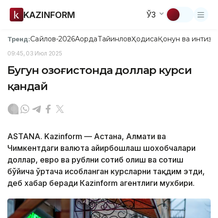
KAZINFORM
ЎЗ
Сайлов-2026
Ақорда
Тайинлов
Ҳодиса
Қонун ва интизо
Тренд:
09:45, 03 Июл 2025
Бугун Қозоғистонда доллар курси
қандай
ASTANA. Kazinform — Астана, Алмати ва
Чимкентдаги валюта айирбошлаш шохобчалари
доллар, евро ва рублни сотиб олиш ва сотиш
бўйича ўртача ҳисобланган курсларни тақдим этди,
деб хабар беради Кazinform агентлиги мухбири.