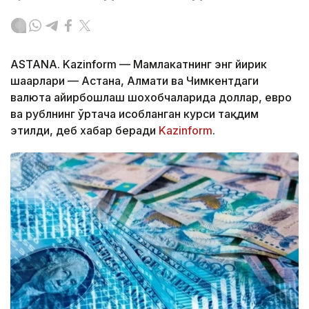
ASTANA. Kazinform — Мамлакатнинг энг йирик
шаҳарлари — Астана, Алмати ва Чимкентдаги
валюта айирбошлаш шохобчаларида доллар, евро
ва рублнинг ўртача ҳисобланган курси тақдим
этилди, деб хабар беради
Kazinform
.