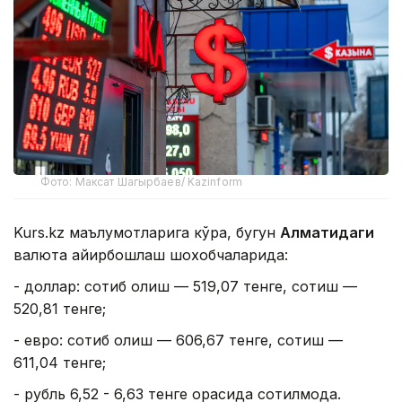
Фото: Максат Шагырбаев/ Kazinform
Kurs.kz маълумотларига кўра, бугун
Алматидаги
валюта айирбошлаш шохобчаларида:
- доллар: сотиб олиш — 519,07 тенге, сотиш —
520,81 тенге;
- евро: сотиб олиш — 606,67 тенге, сотиш —
611,04 тенге;
- рубль 6,52 - 6,63 тенге орасида сотилмоқда.