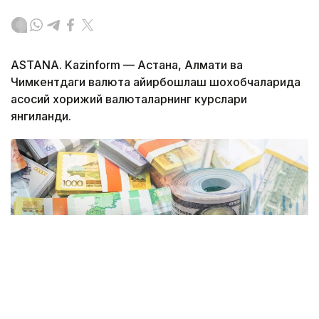
ASTANA. Kazinform — Астана, Алмати ва
Чимкентдаги валюта айирбошлаш шохобчаларида
асосий хорижий валюталарнинг курслари
янгиланди.