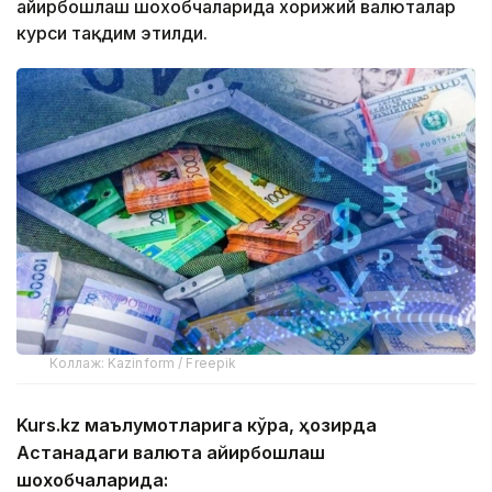
айирбошлаш шохобчаларида хорижий валюталар
курси тақдим этилди.
Коллаж: Kazinform / Freepik
Kurs.kz маълумотларига кўра, ҳозирда
Астанадаги валюта айирбошлаш
шохобчаларида: