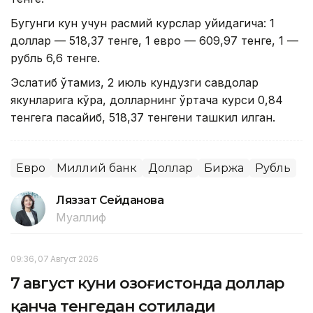
Бугунги кун учун расмий курслар қуйидагича: 1
доллар — 518,37 тенге, 1 евро — 609,97 тенге, 1 —
рубль 6,6 тенге.
Эслатиб ўтамиз, 2 июль кундузги савдолар
якунларига кўра, долларнинг ўртача курси 0,84
тенгега пасайиб, 518,37 тенгени ташкил қилган.
Евро
Миллий банк
Доллар
Биржа
Рубль
Ляззат Сейданова
Муаллиф
09:36, 07 Август 2026
7 август куни Қозоғистонда доллар
қанча тенгедан сотилади