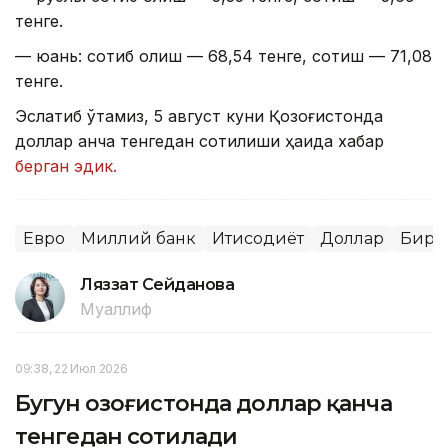
тенге.
— юань: сотиб олиш — 68,54 тенге, сотиш — 71,08
тенге.
Эслатиб ўтамиз, 5 август куни Қозоғистонда
доллар қанча тенгедан сотилиши ҳақида хабар
берган эдик.
Евро
Миллий банк
Иқтисодиёт
Доллар
Бирж
Ляззат Сейданова
Муаллиф
09:38, 22 Июл 2026
Бугун Қозоғистонда доллар қанча
тенгедан сотилади