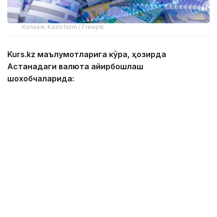
Коллаж: Kazinform / Freepik
Kurs.kz маълумотларига кўра, ҳозирда
Астанадаги валюта айирбошлаш
шохобчаларида:
— доллар: сотиб олиш — 467,00 тенге, сотиш —
474,00 тенге;
— евро: сотиб олиш — 534,00 тенге, сотиш —
544,00 тенге;
— рубль: сотиб олиш — 5,55 тенге, сотиш — 5,75
тенге;
— юань: сотиб олиш — 68,83 тенге, сотиш — 73,06
тенге.
Алматидаги валюта айирбошлаш