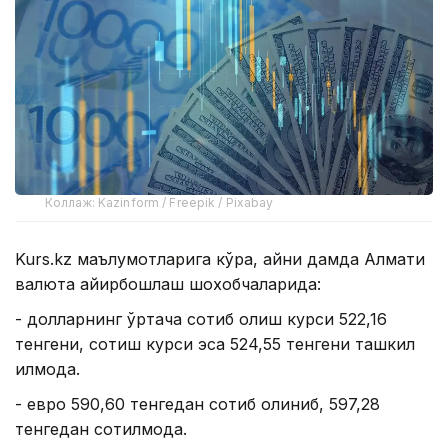
Коллаж: Kazinform / Freepik / Pixabay
Kurs.kz маълумотларига кўра, айни дамда Алмати
валюта айирбошлаш шохобчаларида:
- долларнинг ўртача сотиб олиш курси 522,16
тенгени, сотиш курси эса 524,55 тенгени ташкил
қилмоқда.
- евро 590,60 тенгедан сотиб олиниб, 597,28
тенгедан сотилмоқда.