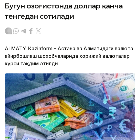
Бугун Қозоғистонда доллар қанча
тенгедан сотилади
ALMATY. Кazinform – Астана ва Алматидаги валюта
айирбошлаш шохобчаларида хорижий валюталар
курси тақдим этилди.