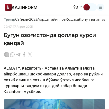
KAZINFORM
ЎЗ
Сайлов-2026
Ақорда
Тайинлов
Ҳодиса
Қонун ва интизо
Тренд:
09:47, 17 Апрел 2025
Бугун Қозоғистонда доллар курси
қандай
ALMATY. Kazinform - Астана ва Алмати валюта
айирбошлаш шохобчалари доллар, евро ва рублни
сотиб олиш ва сотиш бўйича ўртача ҳисобланган
курсларни тақдим этди, деб хабар беради
Кazinform мухбири.