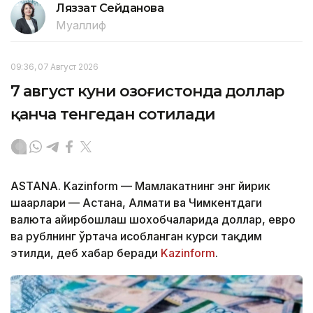
Ляззат Сейданова
Муаллиф
09:36, 07 Август 2026
7 август куни Қозоғистонда доллар
қанча тенгедан сотилади
ASTANA. Kazinform — Мамлакатнинг энг йирик
шаҳарлари — Астана, Алмати ва Чимкентдаги
валюта айирбошлаш шохобчаларида доллар, евро
ва рублнинг ўртача ҳисобланган курси тақдим
этилди, деб хабар беради
Kazinform
.