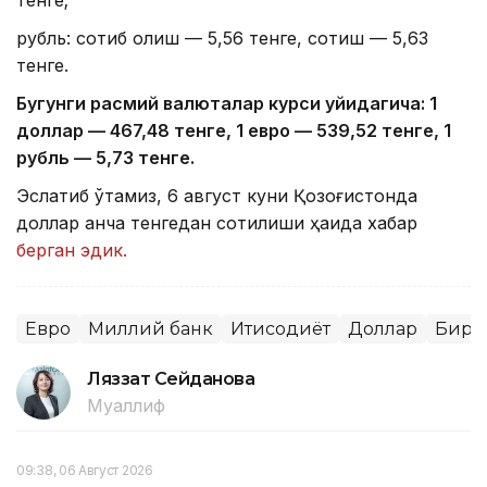
тенге;
рубль: сотиб олиш — 5,56 тенге, сотиш — 5,63
тенге.
Бугунги расмий валюталар курси қуйидагича: 1
доллар — 4
67,4
8 тенге, 1 евро — 5
39,52
тенге, 1
рубль — 5
,7
3 тенге.
Эслатиб ўтамиз, 6 август куни Қозоғистонда
доллар қанча тенгедан сотилиши ҳақида хабар
берган эдик.
Евро
Миллий банк
Иқтисодиёт
Доллар
Бирж
Ляззат Сейданова
Муаллиф
09:38, 06 Август 2026