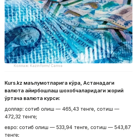
Коллаж: Kazinform/ Canva
Kurs.kz маълумотларига кўра, Астанадаги
валюта айирбошлаш шохобчаларидаги жорий
ўртача валюта курси:
доллар: сотиб олиш — 465,43 тенге, сотиш —
472,32 тенге;
евро: сотиб олиш — 533,94 тенге, сотиш — 543,87
тенге;