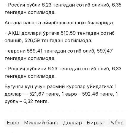
- Россия рубли 6,23 тенгедан сотиб олиниб, 6,35
тенгедан сотилмоқда.
Астана валюта айирбошлаш шохобчаларида:
- АҚШ доллари ўртача 519,59 тенгедан сотиб
олиниб, 526,59 тенгедан сотилмоқда.
- еврони 589,41 тенгедан сотиб олиб, 597,47
тенгедан сотилмоқда.
- Россия рублини 6,23 тенгедан сотиб олиб, 6,33
тенгедан сотилмоқда.
Бугунги кун учун расмий курслар қуйидагича: 1
доллар — 521,67 тенге, 1 евро – 592,46 тенге, 1
рубль – 6,32 тенге.
Евро
Миллий банк
Доллар
Биржа
Рубль