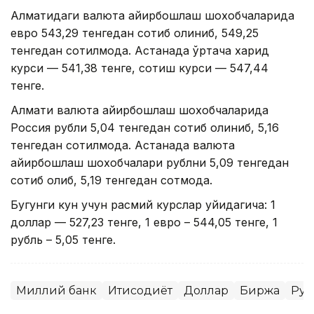
Алматидаги валюта айирбошлаш шохобчаларида
евро 543,29 тенгедан сотиб олиниб, 549,25
тенгедан сотилмоқда. Астанада ўртача харид
курси — 541,38 тенге, сотиш курси — 547,44
тенге.
Алмати валюта айирбошлаш шохобчаларида
Россия рубли 5,04 тенгедан сотиб олиниб, 5,16
тенгедан сотилмоқда. Астанада валюта
айирбошлаш шохобчалари рублни 5,09 тенгедан
сотиб олиб, 5,19 тенгедан сотмоқда.
Бугунги кун учун расмий курслар қуйидагича: 1
доллар — 527,23 тенге, 1 евро – 544,05 тенге, 1
рубль – 5,05 тенге.
Миллий банк
Иқтисодиёт
Доллар
Биржа
Руб