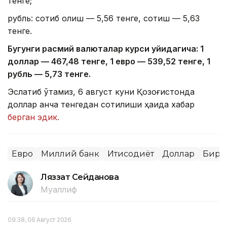
тенге;
рубль: сотиб олиш — 5,56 тенге, сотиш — 5,63
тенге.
Бугунги расмий валюталар курси қуйидагича: 1
доллар — 4
67,4
8 тенге, 1 евро — 5
39,52
тенге, 1
рубль — 5
,7
3 тенге.
Эслатиб ўтамиз, 6 август куни Қозоғистонда
доллар қанча тенгедан сотилиши ҳақида хабар
берган эдик.
Евро
Миллий банк
Иқтисодиёт
Доллар
Бирж
Ляззат Сейданова
Муаллиф
09:38, 06 Август 2026