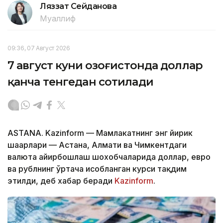
Ляззат Сейданова
Муаллиф
09:36, 07 Август 2026
7 август куни Қозоғистонда доллар
қанча тенгедан сотилади
ASTANA. Kazinform — Мамлакатнинг энг йирик
шаҳарлари — Астана, Алмати ва Чимкентдаги
валюта айирбошлаш шохобчаларида доллар, евро
ва рублнинг ўртача ҳисобланган курси тақдим
этилди, деб хабар беради
Kazinform
.