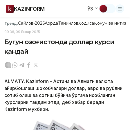
KAZINFORM
ЎЗ
Сайлов-2026
Ақорда
Тайинлов
Ҳодиса
Қонун ва интизо
Тренд:
09:36, 09 Январ 2025
Бугун Қозоғистонда доллар курси
қандай
ALMATY. Kazinform - Астана ва Алмати валюта
айирбошлаш шохобчалари доллар, евро ва рублни
сотиб олиш ва сотиш бўйича ўртача ҳисобланган
курсларни тақдим этди, деб хабар беради
Кazinform мухбири.