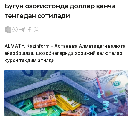
Бугун Қозоғистонда доллар қанча
тенгедан сотилади
ALMATY. Кazinform – Астана ва Алматидаги валюта
айирбошлаш шохобчаларида хорижий валюталар
курси тақдим этилди.