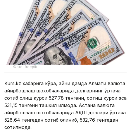
Фото: freepik
Kurs.kz хабарига кўра, айни дамда Алмати валюта
айирбошлаш шохобчаларида долларнинг ўртача
сотиб олиш курси 527,78 тенгени, сотиш курси эса
531,15 тенгени ташкил қилмоқда. Астана валюта
айирбошлаш шохобчаларида АҚШ доллари ўртача
528,64 тенгедан сотиб олиниб, 532,76 тенгедан
сотилмоқда.