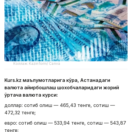
Коллаж: Kazinform/ Canva
Kurs.kz маълумотларига кўра, Астанадаги
валюта айирбошлаш шохобчаларидаги жорий
ўртача валюта курси:
доллар: сотиб олиш — 465,43 тенге, сотиш —
472,32 тенге;
евро: сотиб олиш — 533,94 тенге, сотиш — 543,87
тенге;