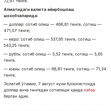
72,97 тенге.
Алматидаги валюта айирбошлаш
шохобчаларида:
— доллар: сотиб олиш — 468,81 тенге, сотиш —
471,07 тенге;
— евро: сотиб олиш — 537,95 тенге, сотиш —
543,25 тенге;
— рубль: сотиб олиш — 5,52 тенге, сотиш — 5,65
тенге.
— юань: сотиб олиш — 68,81 тенге, сотиш — 71,34
тенге.
Эслатиб ўтамиз, 7 август куни Қозоғистонда
доллар қанча тенгедан сотилиши ҳақида
хабар
берган эдик.