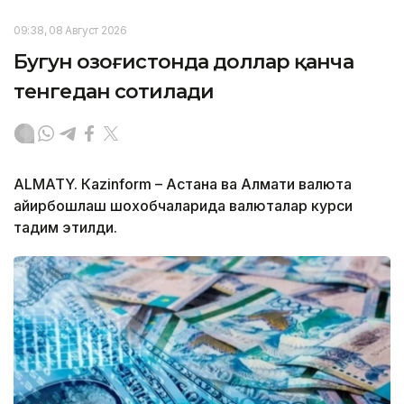
09:38, 08 Август 2026
Бугун Қозоғистонда доллар қанча
тенгедан сотилади
ALMATY. Кazinform – Астана ва Алмати валюта
айирбошлаш шохобчаларида валюталар курси
тақдим этилди.