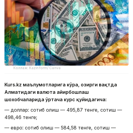
Коллаж: Kazinform/ Canva
Kurs.kz маълумотларига кўра, ҳозирги вақтда
Алматидаги валюта айирбошлаш
шохобчаларида ўртача курс қуйидагича:
— доллар: сотиб олиш — 495,87 тенге, сотиш —
498,46 тенге;
— евро: сотиб олиш — 584,58 тенге, сотиш —