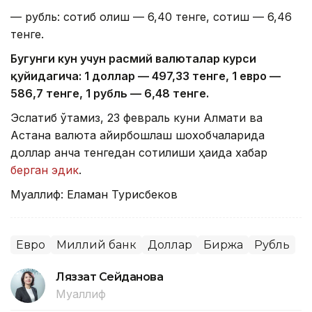
— рубль: сотиб олиш — 6,40 тенге, сотиш — 6,46
тенге.
Бугунги кун учун расмий валюталар курси
қуйидагича: 1 доллар — 497,33 тенге, 1 евро —
586,7 тенге, 1 рубль — 6,48 тенге.
Эслатиб ўтамиз, 23 февраль куни Алмати ва
Астана валюта айирбошлаш шохобчаларида
доллар қанча тенгедан сотилиши ҳақида хабар
берган эдик
.
Муаллиф: Еламан Турисбеков
Евро
Миллий банк
Доллар
Биржа
Рубль
Ляззат Сейданова
Муаллиф