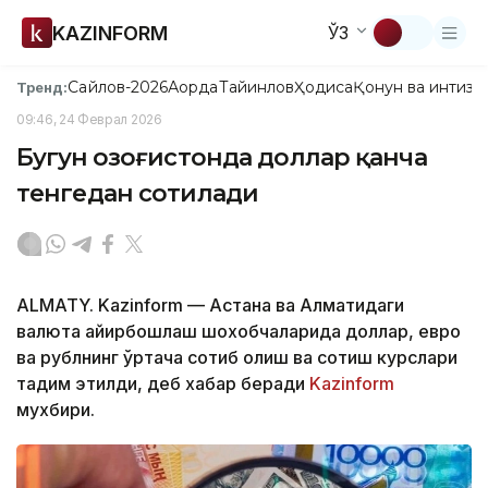
KAZINFORM
ЎЗ
Сайлов-2026
Ақорда
Тайинлов
Ҳодиса
Қонун ва интизо
Тренд:
09:46, 24 Феврал 2026
Бугун Қозоғистонда доллар қанча
тенгедан сотилади
ALMATY. Kazinform — Астана ва Алматидаги
валюта айирбошлаш шохобчаларида доллар, евро
ва рублнинг ўртача сотиб олиш ва сотиш курслари
тақдим этилди, деб хабар беради
Kazinform
мухбири.