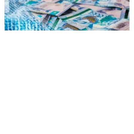
Коллаж: Kazinform/ Canva
Kurs.kz маълумотларига кўра, Астанадаги
валюта айирбошлаш шохобчаларидаги жорий
ўртача валюта курси:
доллар: сотиб олиш — 465,43 тенге, сотиш —
472,32 тенге;