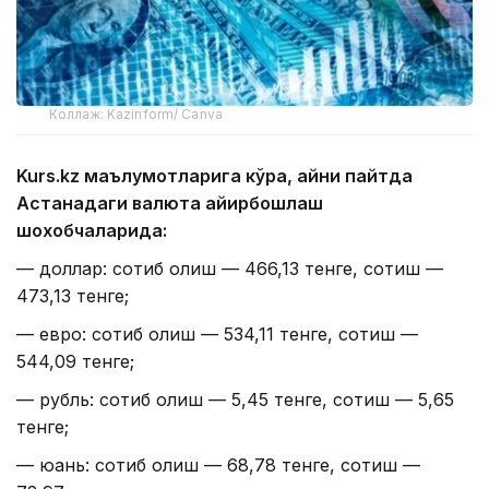
Коллаж: Kazinform/ Canva
Kurs.kz маълумотларига кўра, айни пайтда
Астанадаги валюта айирбошлаш
шохобчаларида:
— доллар: сотиб олиш — 466,13 тенге, сотиш —
473,13 тенге;
— евро: сотиб олиш — 534,11 тенге, сотиш —
544,09 тенге;
— рубль: сотиб олиш — 5,45 тенге, сотиш — 5,65
тенге;
— юань: сотиб олиш — 68,78 тенге, сотиш —