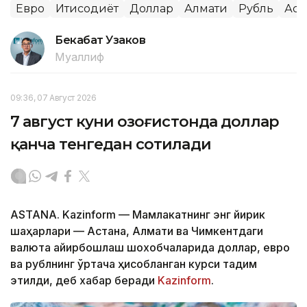
Евро
Иқтисодиёт
Доллар
Алмати
Рубль
Аст
Бекабат Узаков
Муаллиф
09:36, 07 Август 2026
7 август куни Қозоғистонда доллар
қанча тенгедан сотилади
ASTANA. Kazinform — Мамлакатнинг энг йирик
шаҳарлари — Астана, Алмати ва Чимкентдаги
валюта айирбошлаш шохобчаларида доллар, евро
ва рублнинг ўртача ҳисобланган курси тақдим
этилди, деб хабар беради
Kazinform
.