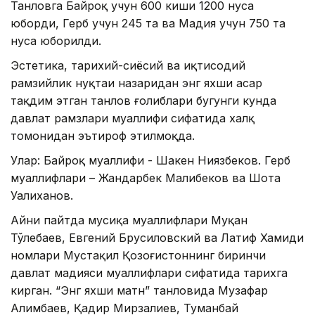
Танловга Байроқ учун 600 киши 1200 нусҳа
юборди, Герб учун 245 та ва Мадҳия учун 750 та
нусҳа юборилди.
Эстетика, тарихий-сиёсий ва иқтисодий
рамзийлик нуқтаи назаридан энг яхши асар
тақдим этган танлов ғолиблари бугунги кунда
давлат рамзлари муаллифи сифатида халқ
томонидан эътироф этилмоқда.
Улар: Байроқ муаллифи - Шакен Ниязбеков. Герб
муаллифлари – Жандарбек Малибеков ва Шота
Уалиханов.
Айни пайтда мусиқа муаллифлари Муқан
Тўлебаев, Евгений Брусиловский ва Латиф Хамиди
номлари Мустақил Қозоғистоннинг биринчи
давлат мадҳияси муаллифлари сифатида тарихга
кирган. “Энг яхши матн” танловида Музафар
Алимбаев, Қадир Мирзалиев, Туманбай