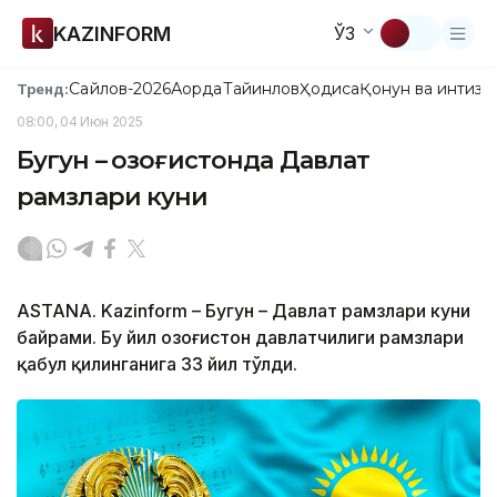
KAZINFORM
ЎЗ
Сайлов-2026
Ақорда
Тайинлов
Ҳодиса
Қонун ва интизо
Тренд:
08:00, 04 Июн 2025
Бугун – Қозоғистонда Давлат
рамзлари куни
ASTANA. Kazinform – Бугун – Давлат рамзлари куни
байрами. Бу йил Қозоғистон давлатчилиги рамзлари
қабул қилинганига 33 йил тўлди.