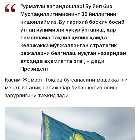
“Ҳурматли ватандошлар! Бу йил биз
Мустақиллигимизнинг 35 йиллигини
нишонлаймиз. Бу тарихий босқич босиб
ўтган йўлимизни чуқур ўрганиш, ҳар
томонлама таҳлил қилиш ҳамда
келажакка мўлжалланган стратегик
режаларни белгилаш нуқтаи назаридан
алоҳида аҳамиятга эга”, – деди
Президент.
Қасим-Жомарт Тоқаев бу санасини машаққатли
меҳнат ва аниқ натижалар билан кутиб олиш
зарурлигини таъкидлади.