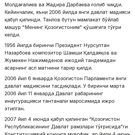
Молдағалиев ва Жадира Дарбаева ғолиб чиқди.
Кейинчалик, яъни 2006 йилда янги давлат мадҳияси
қабул қилинди. Танлов бутун мамлакат бўйлаб
машҳур "Менинг Қозоғистоним" қўшиғига тўғри
келди.
1956 йилда биринчи Президент Нурсултан
Назарбоев композитор Шамши Қалдаяқов ва
Жумекен Нажимеденов ижодий тандемидан
асарнинг асл матнини таҳрир қилди.
2006 йил 6 январда Қозоғистон Парламенти янги
давлат мадҳиясини тасдиқлади. У биринчи марта
2006 йил 11 январда Давлат раҳбарининг
инаугурацияси тантанали маросимида ижро
этилган.
2007 йил 4 июнда қабул қилинган “Қозоғистон
Республикасининг Давлат рамзлари тўғрисида”ги
Конституциявий қонунга мувофиқ, ҳар йили 4 июнь