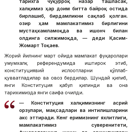
тарихга чуқурроқ назар ташласак,
халқимиз ҳар доим битта байроқ остида
бирлашиб, бирдамликни сақлаб қолган.
Ҳозир ҳам мамлакатимиз бирлигини
мустаҳкамламоқда ва ишонч билан
олдинга силжимоқда, — деди Қасим-
Жомарт Тоқаев.
Жорий йилнинг март ойида мамлакат фуқаролари
умумхалқ референдумида иштирок этиб,
конституциявий ислоҳотларни қўллаб-
қувватладилар ва овоз бердилар. Шундай қилиб,
янги Конституция қабул қилинди ва она
тарихимизда янги саҳифа очилди.
— Конституция халқимизнинг асрий
орзулари, мақсадлари ва интилишларини
акс эттиради. Кенг еримизнинг яхлитлиги,
мамлакатимиз суверенитети,