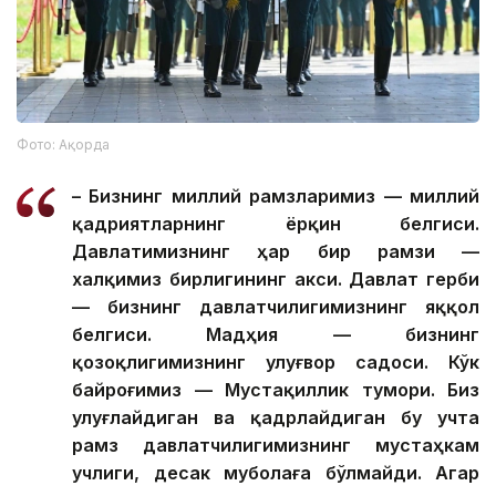
Фото: Ақорда
– Бизнинг миллий рамзларимиз — миллий
қадриятларнинг ёрқин белгиси.
Давлатимизнинг ҳар бир рамзи —
халқимиз бирлигининг акси. Давлат герби
— бизнинг давлатчилигимизнинг яққол
белгиси. Мадҳия — бизнинг
қозоқлигимизнинг улуғвор садоси. Кўк
байроғимиз — Мустақиллик тумори. Биз
улуғлайдиган ва қадрлайдиган бу учта
рамз давлатчилигимизнинг мустаҳкам
учлиги, десак муболаға бўлмайди. Агар