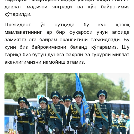
давлат мадҳияси янгради ва кўк байроғимиз
кўтарилди.
Президент ўз нутқида бу кун қозоқ
мамлакатининг ҳар бир фуқароси учун алоҳида
аҳамиятга эга байрам эканлигини таъкидлади. Бу
куни биз байроғимизни баланд кўтарамиз. Шу
тариқа биз бутун дунёга фахрли ва ғурурли миллат
эканлигимизни намойиш этамиз.