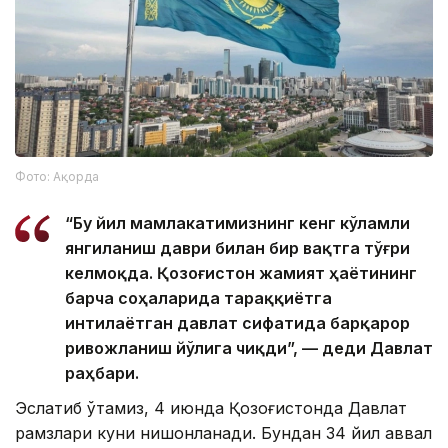
Фото: Ақорда
“Бу йил мамлакатимизнинг кенг кўламли
янгиланиш даври билан бир вақтга тўғри
келмоқда. Қозоғистон жамият ҳаётининг
барча соҳаларида тараққиётга
интилаётган давлат сифатида барқарор
ривожланиш йўлига чиқди”, — деди Давлат
раҳбари.
Эслатиб ўтамиз, 4 июнда Қозоғистонда Давлат
рамзлари куни нишонланади. Бундан 34 йил аввал