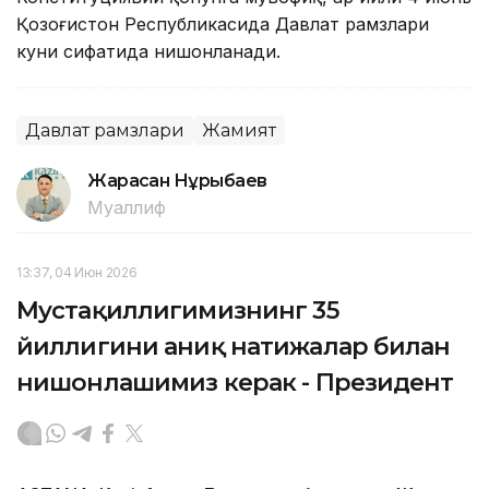
Қозоғистон Республикасида Давлат рамзлари
куни сифатида нишонланади.
Давлат рамзлари
Жамият
Жарасқан Нұрыбаев
Муаллиф
13:37, 04 Июн 2026
Мустақиллигимизнинг 35
йиллигини аниқ натижалар билан
нишонлашимиз керак - Президент