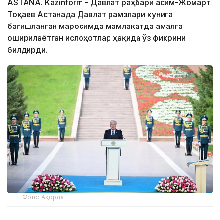
ASTANA. Kazinform - Давлат раҳбари Қасим-Жомарт
Тоқаев Астанада Давлат рамзлари кунига
бағишланган маросимда мамлакатда амалга
оширилаётган ислоҳотлар ҳақида ўз фикрини
билдирди.
Фото: Ақорда