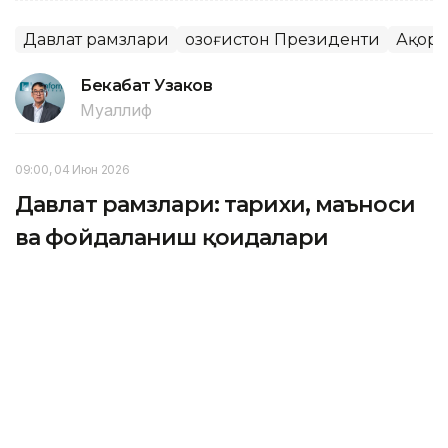
Давлат рамзлари
Қозоғистон Президенти
Ақор
Бекабат Узаков
Муаллиф
09:00, 04 Июн 2026
Давлат рамзлари: тарихи, маъноси
ва фойдаланиш қоидалари
ASTANA. Kazinform – 4 июнда Қозоғистонда Давлат
рамзлари куни нишонланади. Бундан 34 йил аввал
мустақил Қозоғистоннинг ўз Давлат герби, Байроғи
ва Мадҳияси тасдиқланган эди. Улар давлатнинг
асосий рамзлари ҳисобланиб, мамлакат