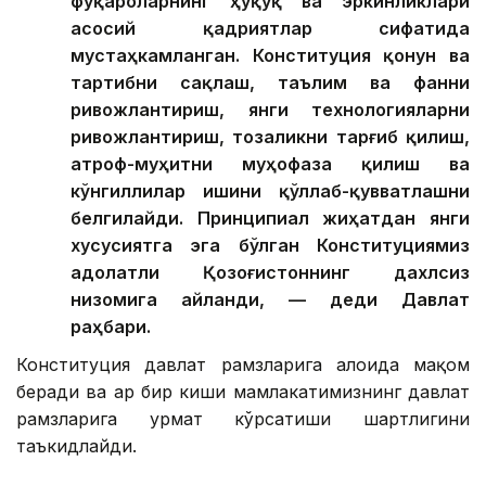
фуқароларнинг ҳуқуқ ва эркинликлари
асосий қадриятлар сифатида
мустаҳкамланган. Конституция қонун ва
тартибни сақлаш, таълим ва фанни
ривожлантириш, янги технологияларни
ривожлантириш, тозаликни тарғиб қилиш,
атроф-муҳитни муҳофаза қилиш ва
кўнгиллилар ишини қўллаб-қувватлашни
белгилайди. Принципиал жиҳатдан янги
хусусиятга эга бўлган Конституциямиз
адолатли Қозоғистоннинг дахлсиз
низомига айланди, — деди Давлат
раҳбари.
Конституция давлат рамзларига алоҳида мақом
беради ва ҳар бир киши мамлакатимизнинг давлат
рамзларига ҳурмат кўрсатиши шартлигини
таъкидлайди.