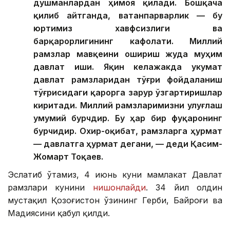
душманлардан ҳимоя қилади. Бошқача
қилиб айтганда, ватанпарварлик — бу
юртимиз хавфсизлиги ва
барқарорлигининг кафолати. Миллий
рамзлар мавқеини ошириш жуда муҳим
давлат иши. Яқин келажакда Ҳукумат
давлат рамзларидан тўғри фойдаланиш
тўғрисидаги қарорга зарур ўзгартиришлар
киритади. Миллий рамзларимизни улуғлаш
умумий бурчдир. Бу ҳар бир фуқаронинг
бурчидир. Охир-оқибат, рамзларга ҳурмат
— давлатга ҳурмат дегани, — деди Қасим-
Жомарт Тоқаев.
Эслатиб ўтамиз, 4 июнь куни мамлакат Давлат
рамзлари кунини
нишонлайди
. 34 йил олдин
мустақил Қозоғистон ўзининг Герби, Байроғи ва
Мадҳиясини қабул қилди.