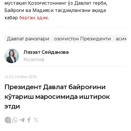
мустақил Қозоғистоннинг ўз Давлат герби,
Байроғи ва Мадҳияси тасдиқлангани ҳақида
хабар
берган эдик.
Давлат рамзлари
Қозоғистон Президенти
Қасим
Ляззат Сейданова
Муаллиф
12:33, 04 Июн 2026
Президент Давлат байроғини
кўтариш маросимида иштирок
этди