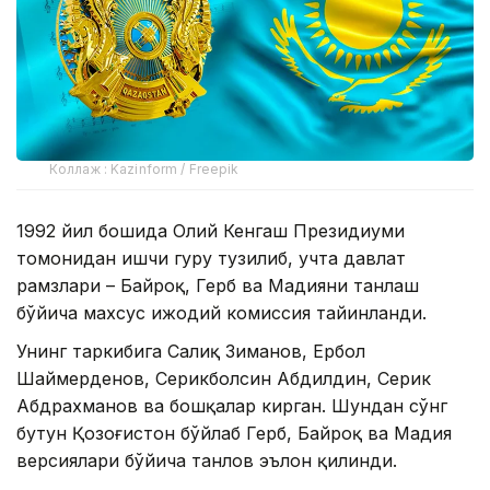
Коллаж : Kazinform / Freepik
1992 йил бошида Олий Кенгаш Президиуми
томонидан ишчи гуруҳ тузилиб, учта давлат
рамзлари – Байроқ, Герб ва Мадҳияни танлаш
бўйича махсус ижодий комиссия тайинланди.
Унинг таркибига Салиқ Зиманов, Ербол
Шаймерденов, Серикболсин Абдилдин, Серик
Абдрахманов ва бошқалар кирган. Шундан сўнг
бутун Қозоғистон бўйлаб Герб, Байроқ ва Мадҳия
версиялари бўйича танлов эълон қилинди.