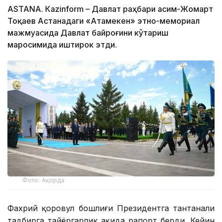
ASTANА. Кazinform – Давлат раҳбари Қасим-Жомарт
Тоқаев Астанадаги «Атамекен» этно-мемориал
мажмуасида Давлат байроғини кўтариш
маросимида иштирок этди.
Фото: Ақорда
Фахрий қоровул бошлиғи Президентга тантанали
тадбирга тайёргарлик ҳақида рапорт берди. Кейин