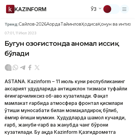
KAZINFORM
ЎЗ
Сайлов-2026
Ақорда
Тайинлов
Ҳодиса
Қонун ва интизо
Тренд:
07:01, 11 Июл 2023
Бугун Қозоғистонда аномал иссиқ
бўлади
ASTANА. Кazinform – 11 июль куни республиканинг
аксарият ҳудудларида антициклон тизмаси туфайли
ёғингарчиликсиз об-ҳаво кузатилади. Фақат
мамлакат ғарбида атмосфера фронтал қисмлари
ўтиши муносабати билан момақалдироқ бўлиб,
ёмғир ёғиши мумкин. Ҳудудларда шамол кучаяди,
ғарб, жануби-ғарб ва жанубда чанг бўрони
кузатилади. Бу ҳақда Каzinform Қазгидрометга