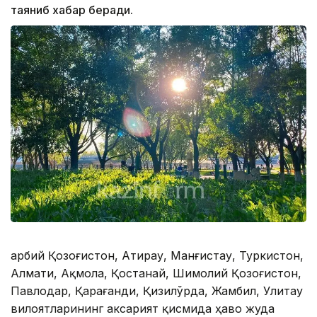
таяниб хабар беради.
Ғарбий Қозоғистон, Атирау, Манғистау, Туркистон,
Алмати, Ақмола, Қостанай, Шимолий Қозоғистон,
Павлодар, Қарағанди, Қизилўрда, Жамбил, Улитау
вилоятларининг аксарият қисмида ҳаво жуда