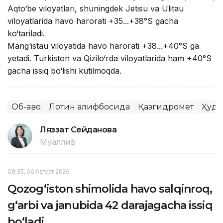
Aqto‘be viloyatlari, shuningdek Jetisu va Ulitau
viloyatlarida havo harorati +35...+38°S gacha
ko‘tariladi.
Mang‘istau viloyatida havo harorati +38...+40°S ga
yetadi. Turkiston va Qizilo‘rda viloyatlarida ham +40°S
gacha issiq bo‘lishi kutilmoqda.
Об-ҳаво
Лотин алифбосида
Қазгидромет
Ҳуду
Ляззат Сейданова
Муаллиф
08:35, 06 Август 2026
Qozog‘iston shimolida havo salqinroq,
g‘arbi va janubida 42 darajagacha issiq
bo‘ladi