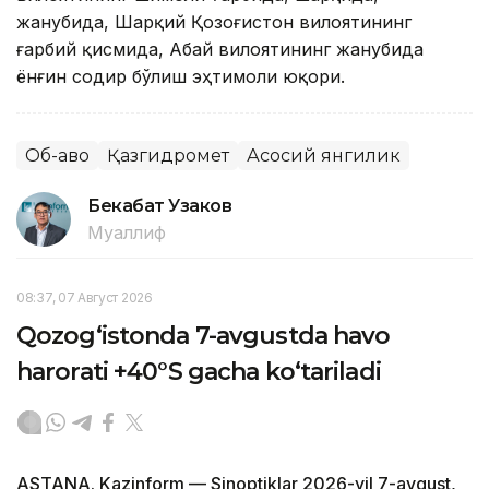
жанубида, Шарқий Қозоғистон вилоятининг
ғарбий қисмида, Абай вилоятининг жанубида
ёнғин содир бўлиш эҳтимоли юқори.
Об-ҳаво
Қазгидромет
Асосий янгилик
Бекабат Узаков
Муаллиф
08:37, 07 Август 2026
Qozog‘istonda 7-avgustda havo
harorati +40°S gacha ko‘tariladi
ASTANA. Kazinform — Sinoptiklar 2026-yil 7-avgust,