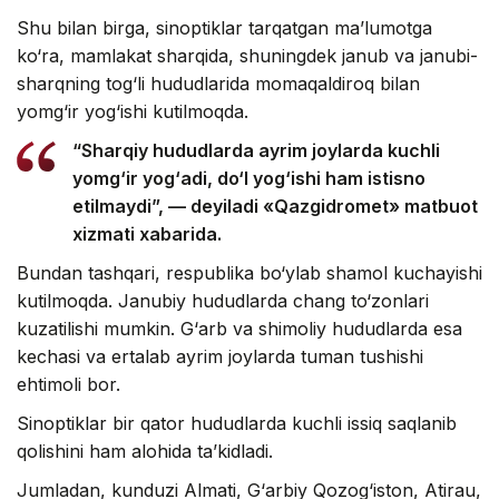
Shu bilan birga, sinoptiklar tarqatgan ma’lumotga
ko‘ra, mamlakat sharqida, shuningdek janub va janubi-
sharqning tog‘li hududlarida momaqaldiroq bilan
yomg‘ir yog‘ishi kutilmoqda.
“Sharqiy hududlarda ayrim joylarda kuchli
yomg‘ir yog‘adi, do‘l yog‘ishi ham istisno
etilmaydi”, — deyiladi «Qazgidromet» matbuot
xizmati xabarida.
Bundan tashqari, respublika bo‘ylab shamol kuchayishi
kutilmoqda. Janubiy hududlarda chang to‘zonlari
kuzatilishi mumkin. G‘arb va shimoliy hududlarda esa
kechasi va ertalab ayrim joylarda tuman tushishi
ehtimoli bor.
Sinoptiklar bir qator hududlarda kuchli issiq saqlanib
qolishini ham alohida ta’kidladi.
Jumladan, kunduzi Almati, G‘arbiy Qozog‘iston, Atirau,