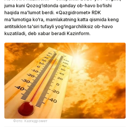
juma kuni Qozog‘istonda qanday ob-havo bo‘lishi
haqida ma'lumot berdi. «Qazgidromet» RDK
ma'lumotiga ko‘ra, mamlakatning katta qismida keng
antitsiklon ta'siri tufayli yog‘ingarchiliksiz ob-havo
kuzatiladi, deb xabar beradi Kazinform.
Фото: Казгидромет