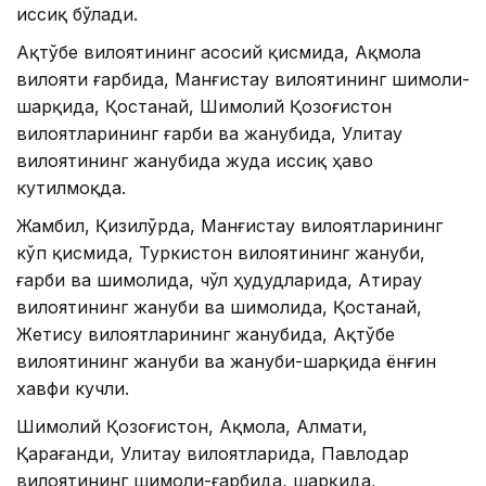
иссиқ бўлади.
Ақтўбе вилоятининг асосий қисмида, Ақмола
вилояти ғарбида, Манғистау вилоятининг шимоли-
шарқида, Қостанай, Шимолий Қозоғистон
вилоятларининг ғарби ва жанубида, Улитау
вилоятининг жанубида жуда иссиқ ҳаво
кутилмоқда.
Жамбил, Қизилўрда, Манғистау вилоятларининг
кўп қисмида, Туркистон вилоятининг жануби,
ғарби ва шимолида, чўл ҳудудларида, Атирау
вилоятининг жануби ва шимолида, Қостанай,
Жетису вилоятларининг жанубида, Ақтўбе
вилоятининг жануби ва жануби-шарқида ёнғин
хавфи кучли.
Шимолий Қозоғистон, Ақмола, Алмати,
Қарағанди, Улитау вилоятларида, Павлодар
вилоятининг шимоли-ғарбида, шарқида,