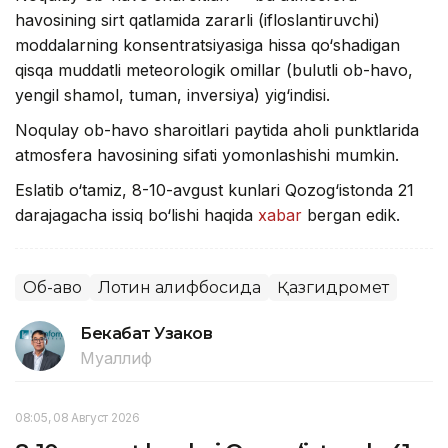
havosining sirt qatlamida zararli (ifloslantiruvchi)
moddalarning konsentratsiyasiga hissa qo‘shadigan
qisqa muddatli meteorologik omillar (bulutli ob-havo,
yengil shamol, tuman, inversiya) yig‘indisi.
Noqulay ob-havo sharoitlari paytida aholi punktlarida
atmosfera havosining sifati yomonlashishi mumkin.
Eslatib o‘tamiz, 8-10-avgust kunlari Qozog‘istonda 21
darajagacha issiq bo‘lishi haqida
xabar
bergan edik.
Об-ҳаво
Лотин алифбосида
Қазгидромет
Бекабат Узаков
Муаллиф
08:05, 08 Август 2026