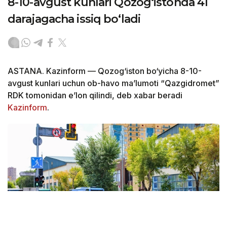
8-10-avgust kunlari Qozog‘istonda 41
darajagacha issiq bo‘ladi
ASTANA. Kazinform — Qozog‘iston bo‘yicha 8-10-
avgust kunlari uchun ob-havo ma’lumoti “Qazgidromet”
RDK tomonidan e’lon qilindi, deb xabar beradi
Kazinform
.