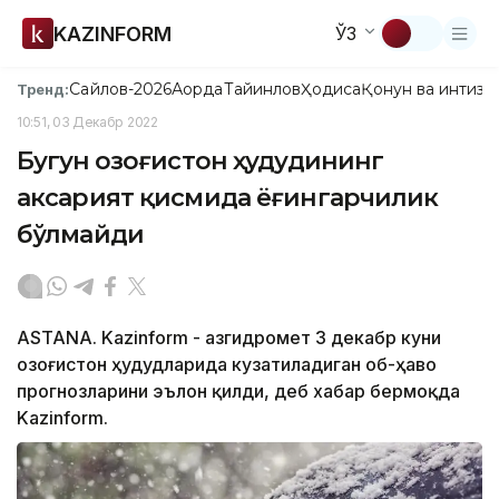
KAZINFORM
ЎЗ
Сайлов-2026
Ақорда
Тайинлов
Ҳодиса
Қонун ва интизо
Тренд:
10:51, 03 Декабр 2022
Бугун Қозоғистон ҳудудининг
аксарият қисмида ёғингарчилик
бўлмайди
ASTANA. Kazinform - Қазгидромет 3 декабр куни
Қозоғистон ҳудудларида кузатиладиган об-ҳаво
прогнозларини эълон қилди, деб хабар бермоқда
Kazinform.