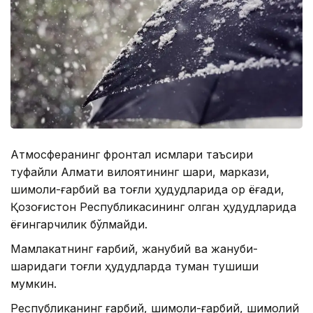
Атмосферанинг фронтал қисмлари таъсири
туфайли Алмати вилоятининг шарқи, маркази,
шимоли-ғарбий ва тоғли ҳудудларида қор ёғади,
Қозоғистон Республикасининг қолган ҳудудларида
ёғингарчилик бўлмайди.
Мамлакатнинг ғарбий, жанубий ва жануби-
шарқидаги тоғли ҳудудларда туман тушиши
мумкин.
Республиканинг ғарбий, шимоли-ғарбий, шимолий