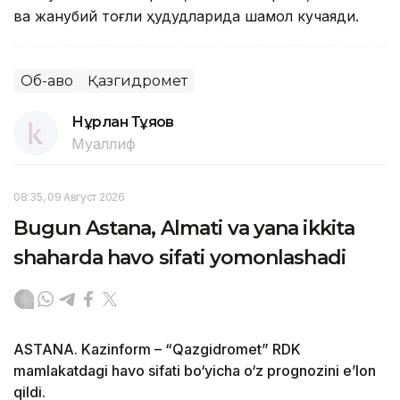
ва жанубий тоғли ҳудудларида шамол кучаяди.
Об-ҳаво
Қазгидромет
Нұрлан Тұяқов
Муаллиф
08:35, 09 Август 2026
Bugun Astana, Almati va yana ikkita
shaharda havo sifati yomonlashadi
ASTANA. Kazinform – “Qazgidromet” RDK
mamlakatdagi havo sifati bo‘yicha o‘z prognozini e’lon
qildi.