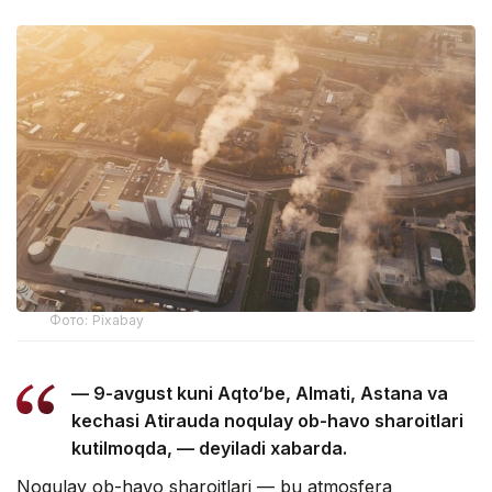
Фото: Pixabay
— 9-avgust kuni Aqto‘be, Almati, Astana va
kechasi Atirauda noqulay ob-havo sharoitlari
kutilmoqda, — deyiladi xabarda.
Noqulay ob-havo sharoitlari — bu atmosfera