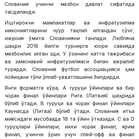
Словения учинчи мезбон давлат сифатида
тасдиқланди.
Иштирокчи мамлакатлар ва инфратузилма
имкониятларини чуқур таҳлил қилгандан сўнг,
ижроия қўмита Словенияни танлади. Любляна
шаҳри 2018 йилги турнирга юқори савияда
мезбонлик қилган эди. У ўзининг катта тажрибаси
ва замонавий инфратузилмаси билан ажралиб
турарди. Словения футбол ассоциацияси ҳам
лойиҳани тўлиқ қўллаб-қувватлашини билдирди.
Янги форматга кўра, А гуруҳи ўйинлари ва бир
чорак финал ўйинлари Рига (Латвия) шаҳрида
бўлиб ўтади. В гуруҳи ва чорак финал ўйинлари
Каунасда (Литва) бўлиб ўтади. Словения қитъа
миқёсидаги мусобақада 18 та ўйин ўтказади. C ва D
гуруҳлари ўйинлари, икки чорак финал, ярим
финал, учинчи ўрин учун плей-офф ва финал