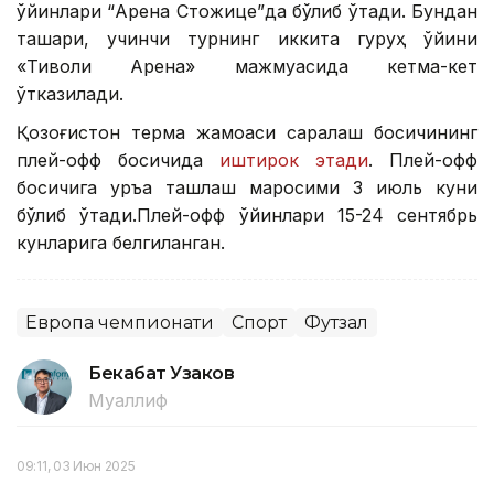
ўйинлари “Арена Стожице”да бўлиб ўтади. Бундан
ташқари, учинчи турнинг иккита гуруҳ ўйини
«Тиволи Арена» мажмуасида кетма-кет
ўтказилади.
Қозоғистон терма жамоаси саралаш босқичининг
плей-офф босқичида
иштирок этади
. Плей-офф
босқичига қуръа ташлаш маросими 3 июль куни
бўлиб ўтади.Плей-офф ўйинлари 15-24 сентябрь
кунларига белгиланган.
Европа чемпионати
Спорт
Футзал
Бекабат Узаков
Муаллиф
09:11, 03 Июн 2025