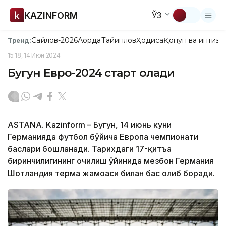
KAZINFORM
ЎЗ
Сайлов-2026
Ақорда
Тайинлов
Ҳодиса
Қонун ва интизо
Тренд:
15:18, 14 Июн 2024
Бугун Евро-2024 старт олади
ASTANA. Kazinform – Бугун, 14 июнь куни
Германияда футбол бўйича Европа чемпионати
баҳслари бошланади. Тарихдаги 17-қитъа
биринчилигининг очилиш ўйинида мезбон Германия
Шотландия терма жамоаси билан баҳс олиб боради.