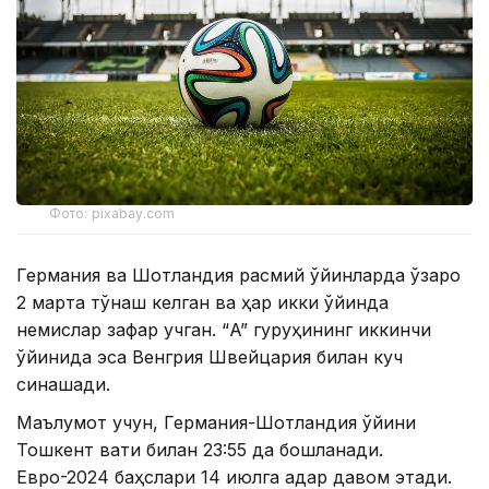
Фото: pixabay.com
Германия ва Шотландия расмий ўйинларда ўзаро
2 марта тўқнаш келган ва ҳар икки ўйинда
немислар зафар қучган. “A” гуруҳининг иккинчи
ўйинида эса Венгрия Швейцария билан куч
синашади.
Маълумот учун, Германия-Шотландия ўйини
Тошкент вақти билан 23:55 да бошланади.
Евро-2024 баҳслари 14 июлга қадар давом этади.