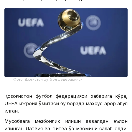
Фото: Қозоғистон футбол федерацияси
Қозоғистон футбол федерацияси хабарига кўра,
UEFА ижроия қўмитаси бу борада махсус қарор қабул
қилган.
Мусобақага мезбонлик қилиши аввалдан эълон
қилинган Латвия ва Литва ўз мақомини сақлаб қолди.