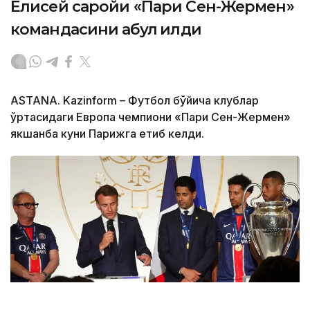
Елисей саройи «Пари Сен-Жермен»
командасини қабул қилди
ASTANA. Kazinform – Футбол бўйича клублар
ўртасидаги Европа чемпиони «Пари Сен-Жермен»
якшанба куни Парижга етиб келди.