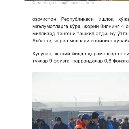
Фото: Мақсат Шағирбаев/Kazinform
Қозоғистон Республикаси Қишлоқ хў
маълумотларга кўра, жорий йилнинг 4 о
миллиард тенгени ташкил этди. Бу ўтга
Албатта, чорва моллари сонининг кўпай
Хусусан, жорий йилда қорамоллар сони 4
туялар 9 фоизга, паррандалар 0,8 фоизга