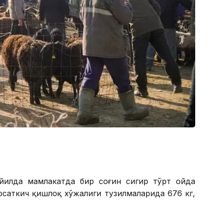
 йилда мамлакатда бир соғин сигир тўрт ойда
ўрсаткич қишлоқ хўжалиги тузилмаларида 676 кг,