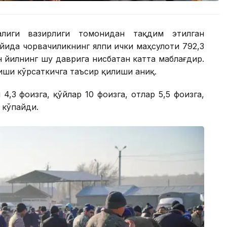
жалиги вазирлиги томонидан тақдим этилган
йида чорвачиликнинг ялпи ички маҳсулоти 792,3
н йилнинг шу даврига нисбатан катта маблағдир.
иши кўрсаткичга таъсир қилиши аниқ.
,3 фоизга, қўйлар 10 фоизга, отлар 5,5 фоизга,
 кўпайди.