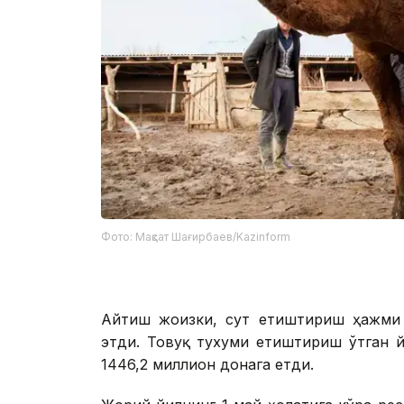
Фото: Мақсат Шағирбаев/Kazinform
Айтиш жоизки, сут етиштириш ҳажми 3
этди. Товуқ тухуми етиштириш ўтган й
1446,2 миллион донага етди.