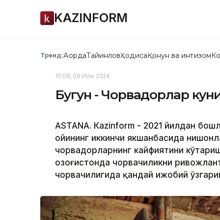
KAZINFORM
Ақорда
Тайинлов
Ҳодиса
Қонун ва интизом
Ко
Тренд:
10:08, 09 Июн 2024
Бугун - Чорвадорлар кун
ASTANA. Кazinform - 2021 йилдан бош
ойининг иккинчи якшанбасида нишонл
чорвадорларнинг кайфиятини кўтариш
Қозоғистонда чорвачиликни ривожлан
чорвачилигида қандай ижобий ўзгар