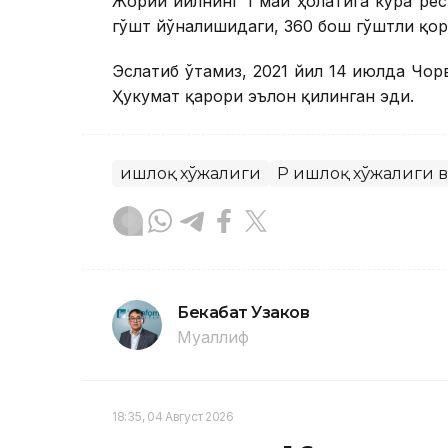
Жорий йилнинг 1 май ҳолатига кўра рес
гўшт йўналишидаги, 360 бош гўштли қор
Эслатиб ўтамиз, 2021 йил 14 июлда Чо
Ҳукумат қарори эълон қилинган эди.
Қишлоқ хўжалиги
ҚР Қишлоқ хўжалиги
Бекабат Узаков
Муаллиф
18:35, 04 Август 2026