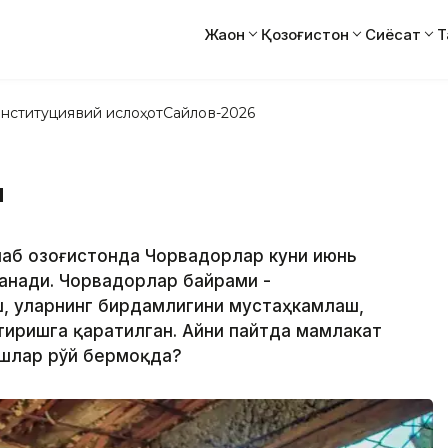
Жаҳон
Қозоғистон
Сиёсат
Т
нституциявий ислоҳот
Сайлов-2026
и
лаб Қозоғистонда Чорвадорлар куни июнь
анади. Чорвадорлар байрами -
, уларнинг бирдамлигини мустаҳкамлаш,
тиришга қаратилган. Айни пайтда мамлакат
ишлар рўй бермоқда?