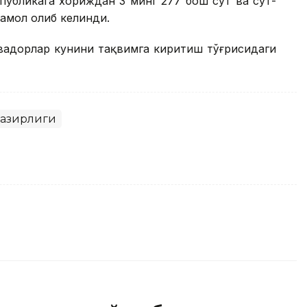
публикага хориждан 3 минг 277 бош сут ва сут-
амол олиб келинди.
рвадорлар кунини тақвимга киритиш тўғрисидаги
 вазирлиги