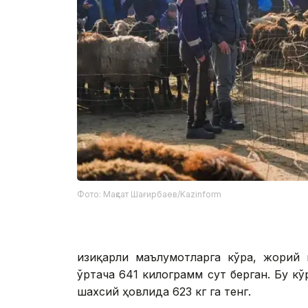
Фото: Мақсат Шағирбаев/Kazinform
Қизиқарли маълумотларга кўра, жорий
ўртача 641 килограмм сут берган. Бу к
шахсий ҳовлида 623 кг га тенг.