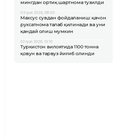
мингдан ортиқ шартнома тузилди
03 iyun 2026, 08:00
Махсус сувдан фойдаланиш: қачон
рухсатнома талаб қилинади ва уни
қандай олиш мумкин
02 iyun 2026, 13:10
Туркистон вилоятида 1100 тонна
қовун ва тарвуз йиғиб олинди