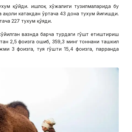
ухум қўйди. Қишлоқ хўжалиги тузилмаларида бу
а аҳоли катакдан ўртача 43 дона тухум йиғишди.
тача 227 тухум қўяди.
сўйилган вазнда барча турдаги гўшт етиштириш
тан 2,5 фоизга ошиб, 359,3 минг тоннани ташкил
ми 3 фоизга, туя гўшти 15,4 фоизга, парранда