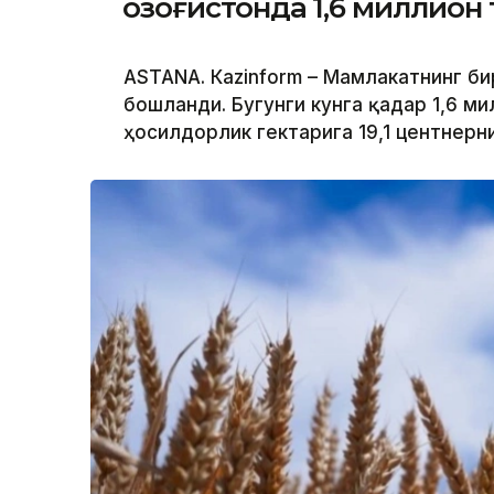
Қозоғистонда 1,6 миллион
ASTANА. Кazinform – Мамлакатнинг б
бошланди. Бугунги кунга қадар 1,6 ми
ҳосилдорлик гектарига 19,1 центнерн