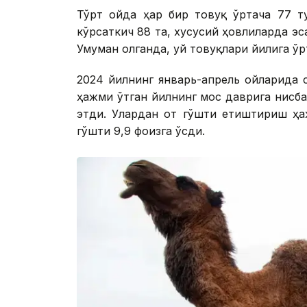
Тўрт ойда ҳар бир товуқ ўртача 77 т
кўрсаткич 88 та, хусусий ҳовлиларда эс
Умуман олганда, уй товуқлари йилига ўр
2024 йилнинг январь-апрель ойларида 
ҳажми ўтган йилнинг мос даврига нисба
этди. Улардан от гўшти етиштириш ҳаж
гўшти 9,9 фоизга ўсди.