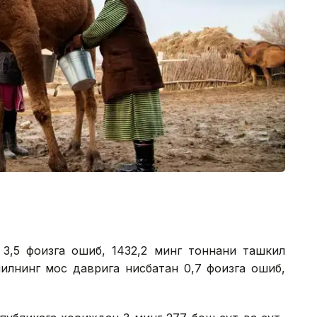
,5 фоизга ошиб, 1432,2 минг тоннани ташкил
илнинг мос даврига нисбатан 0,7 фоизга ошиб,