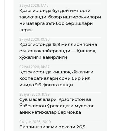
29 iyul 2026, 17:15
Қозоғистонда буғдой импорти
тақиқланди: бозор иштирокчилари
нималарга эътибор беришлари
керак
27 iyul 2026, 10:36
Қозоғистонда 15,9 миллион тонна
ем-хашак тайёрланди — Қишлоқ
хўжалиги вазирлиги
02 iyul 2026, 14:37
Қозоғистонда қишлоқ хўжалиги
кооперативлари сони бир йил
ичида 9,6 фоизга ошди
25 iyun 2026, 11:39
Сув масалалари: Қозоғистон ва
Ўзбекистон ўртасидаги мулоқот
аниқ натижалар бермоқда
04 iyun 2026, 20:10
Биллинг тизими орқали 26,5