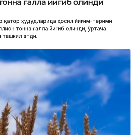
 тонна ғалла йиғиб олинди
ир қатор ҳудудларида ҳосил йиғим-терими
ллион тонна ғалла йиғиб олинди, ўртача
и ташкил этди.