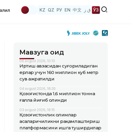
KZ
QZ
РУ
EN
中文
ق ز
ЎЗ
аҳлил
Мавзуга оид
06 avgust 2026, 10:10
Иртиш ҳавзасидан суғориладиган
ерлар учун 160 миллион куб метр
сув ажратилди
04 avgust 2026, 18:35
Қозоғистонда 1,6 миллион тонна
ғалла йиғиб олинди
03 avgust 2026, 18:15
Қозоғистонлик олимлар
асаларичиликни рақамлаштириш
платформасини ишга туширдилар