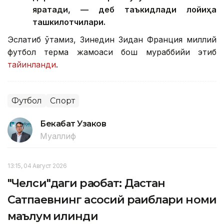
яратади, — деб таъкидлади лойиҳа
ташкилотчилари.
Эслатиб ўтамиз, Зинедин Зидан Франция миллий
футбол терма жамоаси бош мураббийи этиб
тайинланди
.
Футбол
Спорт
Бекабат Узаков
Муаллиф
13:15, 04 Август 2026
"Челси"даги рақобат: Дастан
Сатпаевнинг асосий рақиблари номи
маълум қилинди