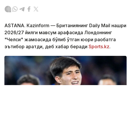
ASTANА. Кazinform — Британиянинг Daily Mail нашри
2026/27 йилги мавсум арафасида Лондоннинг
"Челси" жамоасида бўлиб ўтган юқори рақобатга
эътибор қаратди, деб хабар беради
Sports.kz
.