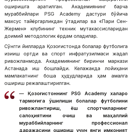
оширишга қаратилган. Академиянинг барча
мураббийлари PSG Academy дастури бўйича
махсус тайёргарликдан ўтадилар ва «Пари Сен-
Жермен» клубининг техник мутахассисларидан
доимий методологик ёрдам оладилар.
Сўнгги йилларда Қозоғистонда болалар футболига
қизиқиш ортди ва спорт инфратузилмаси жадал
ривожланмоқда. Академиянинг биринчи маркази
Астанада иш бошлайди. Келажакда лойиҳани
мамлакатнинг бошқа ҳудудларида ҳам амалга
ошириш режалаштирилган.
— Қозоғистоннинг PSG Academy халқаро
тармоғига қўшилиши болалар футболини
ривожлантириш, ёш спортчиларнинг
салоҳиятини очиш ва маҳаллий
мураббийларнинг профессионал
даражасини ошириш учун янги имконият