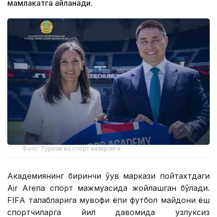
мамлакатга айланади.
Фото: Туризм ва спорт вазирлиги
Академиянинг биринчи ўқув маркази пойтахтдаги
Air Arena спорт мажмуасида жойлашган бўлади.
FIFА талабларига мувофиқ ёпиқ футбол майдони ёш
спортчиларга йил давомида узлуксиз