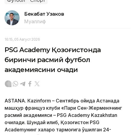
Футбол
Спорт
Бекабат Узаков
Муаллиф
16:15, 05 Август 2026
PSG Academy Қозоғистонда
биринчи расмий футбол
академиясини очади
ASTANА. Кazinform – Сентябрь ойида Астанада
машҳур француз клуби «Пари Сен-Жермен»нинг
расмий академияси – PSG Academy Kazakhstan
очилади. Шундай қилиб, Қозоғистон PSG
Academyнинг халқаро тармоғига қўшилган 24-