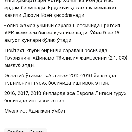
Унга ҳамюртлари Рогир Хониг ва Рой де Наc
ёрдам беришади. Ёрдамчи ҳакам шу мамлакат
вакили Джоуи Коэй ҳисобланади.
Ғолиб жамоа учинчи саралаш босқичида Гретсия
АЕК жамоаси билан куч синашади. Ўйин 9 ва 15
август кунлари бўлиб ўтади.
Пойтахт клуби биринчи саралаш босқичида
Грузиянинг «Динамо Тбилиси» жамоасини (2:1, 0:0)
мағлуб этди.
Эслатиб ўтамиз, «Астана» 2015-2016 йилларда
турнирнинг гуруҳ босқичида иштирок этган.
2016, 2017, 2018 йилларда эса Европа Лигаси гуруҳ
босқичида иштирок этган.
Муаллиф: Адилжан Умбет