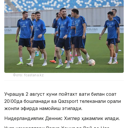
Фото: fcastana.kz
Учрашув 2 август куни пойтахт вақти билан соат
20:00да бошланади ва Qazsport телеканали орқали
жонли эфирда намойиш этилади.
Нидерландиялик Деннис Хиглер ҳакамлик қилади.