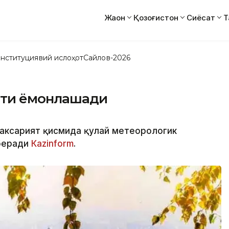
Жаҳон
Қозоғистон
Сиёсат
Т
нституциявий ислоҳот
Сайлов-2026
фати ёмонлашади
г аксарият қисмида қулай метеорологик
 беради
Каzinform
.