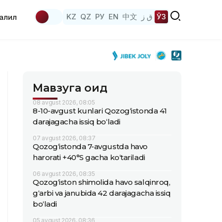
KZ
QZ
РУ
EN
中文
ق ز
ЎЗ
аҳлил
Мавзуга оид
08 avgust 2026, 08:05
8-10-avgust kunlari Qozog‘istonda 41
darajagacha issiq bo‘ladi
07 avgust 2026, 08:37
Qozog‘istonda 7-avgustda havo
harorati +40°S gacha ko‘tariladi
06 avgust 2026, 08:35
Qozog‘iston shimolida havo salqinroq,
g‘arbi va janubida 42 darajagacha issiq
bo‘ladi
05 avgust 2026, 08:36