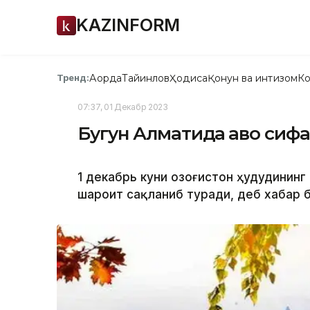
KAZINFORM
Ақорда
Тайинлов
Ҳодиса
Қонун ва интизом
Ко
Тренд:
07:37, 01 Декабр 2023
Бугун Алматида ҳаво си
1 декабрь куни Қозоғистон ҳудудинин
шароит сақланиб туради, деб хабар