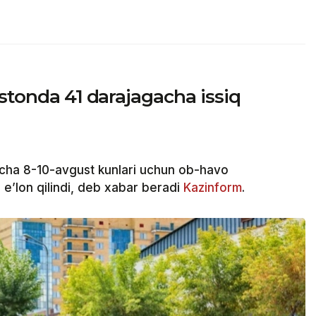
istonda 41 darajagacha issiq
cha 8-10-avgust kunlari uchun ob-havo
e’lon qilindi, deb xabar beradi
Kazinform
.