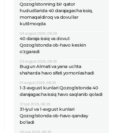
Qozog‘istonning bir qator
hududlarida 40 darajagacha issiq,
momaqaldiroq va dovullar
kutilmoqda
04 avgust 2026, 08:36
40 daraja issiq va dovul:
Qozog‘istonda ob-havo keskin
o‘zgaradi
03 avgust 2026, 08:35
Bugun Almati va yana uchta
shaharda havo sifati yomonlashadi
01 avgust 2026, 08:35
1-3-avgust kunlari Qozog‘istonda 40
darajagacha issiq havo saqlanib qoladi
31 iyul 2026, 08:35
31-iyul va 1-avgust kunlari
Qozog‘istonda ob-havo qanday
bo‘ladi
30 iyul 2026, 08:35