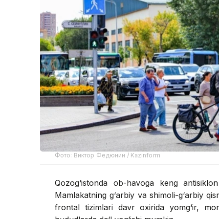
Фото: Виктор Федюнин / Kazinform
Qozog‘istonda ob-havoga keng antisiklon 
Mamlakatning g‘arbiy va shimoli-g‘arbiy qis
frontal tizimlari davr oxirida yomg‘ir, mo