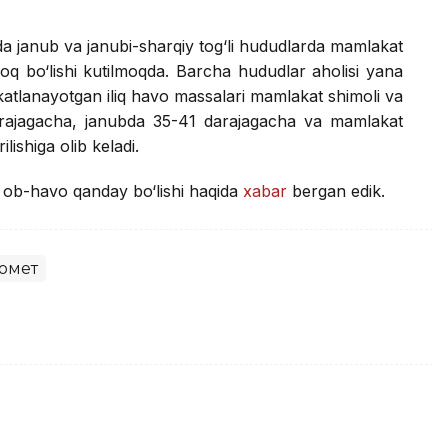
a janub va janubi-sharqiy tog‘li hududlarda mamlakat
roq bo‘lishi kutilmoqda. Barcha hududlar aholisi yana
akatlanayotgan iliq havo massalari mamlakat shimoli va
arajagacha, janubda 35-41 darajagacha va mamlakat
lishiga olib keladi.
i ob-havo qanday bo‘lishi haqida
xabar
bergan edik.
омет