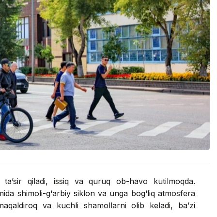
ta’sir qiladi, issiq va quruq ob-havo kutilmoqda.
mida shimoli-g‘arbiy siklon va unga bog‘liq atmosfera
maqaldiroq va kuchli shamollarni olib keladi, ba’zi