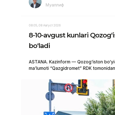
Муаллиф
08:05, 08 Август 2026
8-10-avgust kunlari Qozog‘
bo‘ladi
ASTANA. Kazinform — Qozog‘iston bo‘yi
ma’lumoti “Qazgidromet” RDK tomonidan 