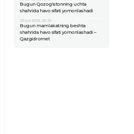
Bugun Qozog‘istonning uchta
shahrida havo sifati yomonlashadi
29 iyul 2026, 08:35
Bugun mamlakatning beshta
shahrida havo sifati yomonlashadi –
Qazgidromet