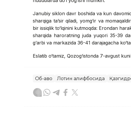
hududlarda do‘l yog‘ishi mumkin.
Janubiy siklon davr boshida va kun davomid
sharqiga ta’sir qiladi, yomg‘ir va momaqaldi
bir issiqlik to‘lqinini kutmoqda: Erondan har
sharqida haroratning juda yuqori 35-39 d
g‘arbi va markazida 36-41 darajagacha ko‘tari
Eslatib o‘tamiz, Qozog‘istonda 7-avgust kun
Об-ҳаво
Лотин алифбосида
Қазгидр
Бекабат Узаков
Муаллиф