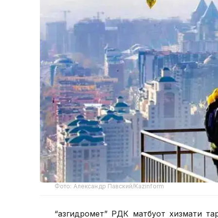
Фото: Александр Павский/Kazinform
“Қазгидромет” РДК матбуот хизмати та