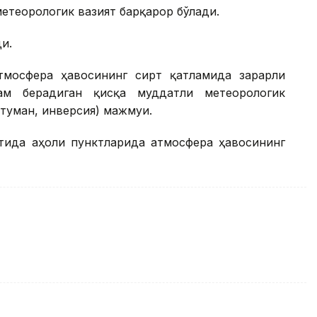
етеорологик вазият барқарор бўлади.
и.
тмосфера ҳавосининг сирт қатламида зарарли
ам берадиган қисқа муддатли метеорологик
 туман, инверсия) мажмуи.
тида аҳоли пунктларида атмосфера ҳавосининг