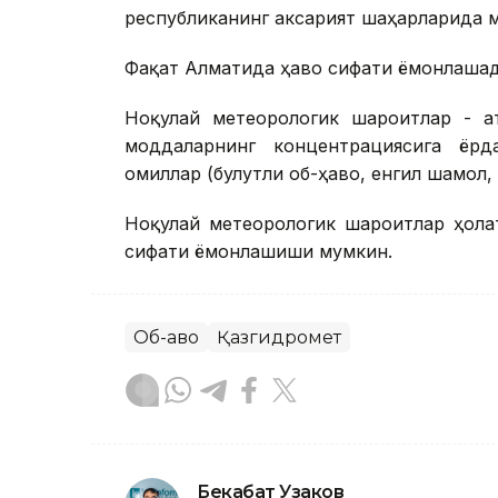
республиканинг аксарият шаҳарларида м
Фақат Алматида ҳаво сифати ёмонлашад
Ноқулай метеорологик шароитлар - а
моддаларнинг концентрациясига ёрд
омиллар (булутли об-ҳаво, енгил шамол,
Ноқулай метеорологик шароитлар ҳола
сифати ёмонлашиши мумкин.
Об-ҳаво
Қазгидромет
Бекабат Узаков