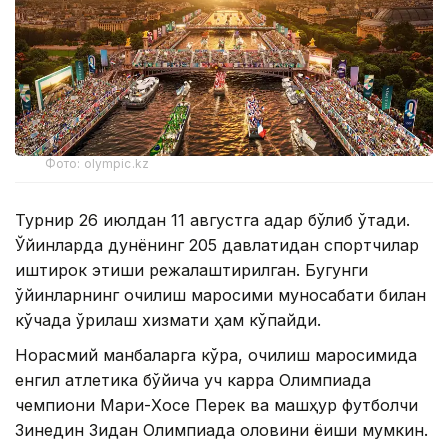
Фото: olympic.kz
Турнир 26 июлдан 11 августга қадар бўлиб ўтади.
Ўйинларда дунёнинг 205 давлатидан спортчилар
иштирок этиши режалаштирилган. Бугунги
ўйинларнинг очилиш маросими муносабати билан
кўчада қўриқлаш хизмати ҳам кўпайди.
Норасмий манбаларга кўра, очилиш маросимида
енгил атлетика бўйича уч карра Олимпиада
чемпиони Мари-Хосе Перек ва машҳур футболчи
Зинедин Зидан Олимпиада оловини ёқиши мумкин.