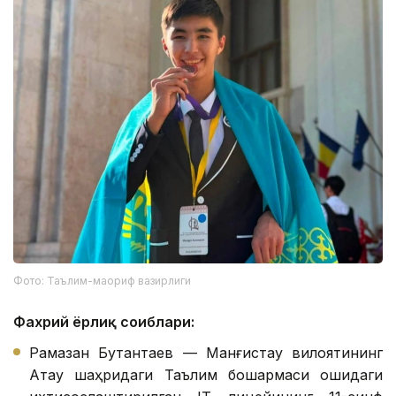
Фото: Таълим-маориф вазирлиги
Фахрий ёрлиқ соҳиблари:
Рамазан Бутантаев — Манғистау вилоятининг
Ақтау шаҳридаги Таълим бошқармаси қошидаги