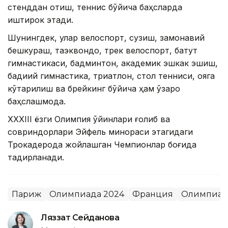
стенддан отиш, теннис бўйича баҳсларда
иштирок этади.
Шунингдек, улар велоспорт, сузиш, замонавий
бешкураш, таэквондо, трек велоспорт, батут
гимнастикаси, бадминтон, академик эшкак эшиш,
бадиий гимнастика, триатлон, стол тенниси, қояга
кўтарилиш ва брейкинг бўйича ҳам ўзаро
баҳслашмоқда.
XXXIII ёзги Олимпия ўйинлари ғолиб ва ​​
совриндорлари Эйфель минораси этагидаги
Трокадерода жойлашган Чемпионлар боғида
тақдирланади.
Париж
Олимпиада 2024
Франция
Олимпиад
Ляззат Сейданова