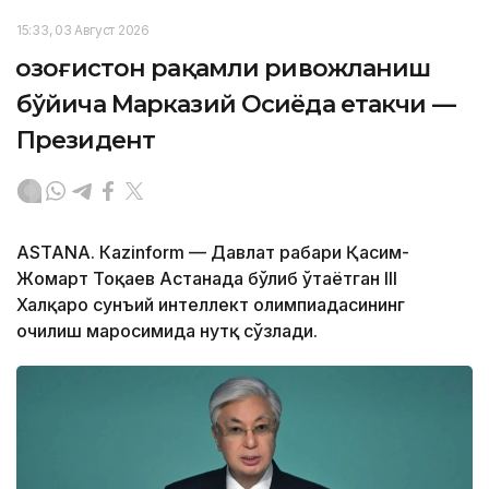
15:33, 03 Август 2026
Қозоғистон рақамли ривожланиш
бўйича Марказий Осиёда етакчи —
Президент
ASTANА. Кazinform — Давлат раҳбари Қасим-
Жомарт Тоқаев Астанада бўлиб ўтаётган III
Халқаро сунъий интеллект олимпиадасининг
очилиш маросимида нутқ сўзлади.