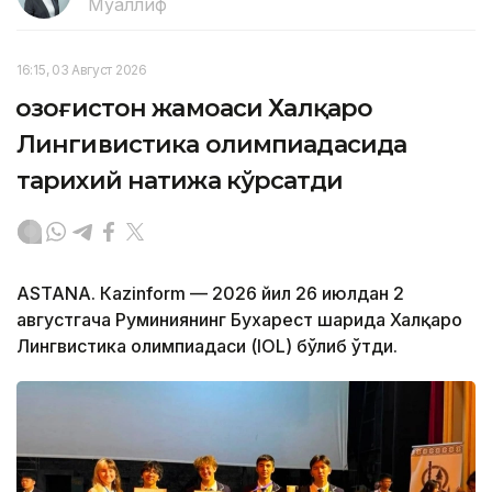
Муаллиф
16:15, 03 Август 2026
Қозоғистон жамоаси Халқаро
Лингивистика олимпиадасида
тарихий натижа кўрсатди
ASTANА. Кazinform — 2026 йил 26 июлдан 2
августгача Руминиянинг Бухарест шаҳрида Халқаро
Лингвистика олимпиадаси (IOL) бўлиб ўтди.