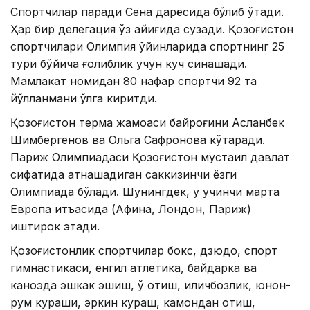
Спортчилар паради Сена дарёсида бўлиб ўтади.
Ҳар бир делегация ўз қайиғида сузади. Қозоғистон
спортчилари Олимпия ўйинларида спортнинг 25
тури бўйича ғолиблик учун куч синашади.
Мамлакат номидан 80 нафар спортчи 92 та
йўлланмани қўлга киритди.
Қозоғистон терма жамоаси байроғини Асланбек
Шимбергенов ва Ольга Сафронова кўтаради.
Париж Олимпиадаси Қозоғистон мустақил давлат
сифатида қатнашадиган саккизинчи ёзги
Олимпиада бўлади. Шунингдек, у учинчи марта
Европа қитъасида (Афина, Лондон, Париж)
иштирок этади.
Қозоғистонлик спортчилар бокс, дзюдо, спорт
гимнастикаси, енгил атлетика, байдарка ва
каноэда эшкак эшиш, ўқ отиш, қиличбозлик, юнон-
рум кураши, эркин кураш, камондан отиш,