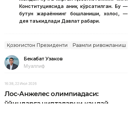
Конституциясида аниқ кўрсатилган. Бу —
бутун жараённинг бошланиши, холос, —
дея таъкидлади Давлат раҳбари.
Қозоғистон Президенти
Рақамли ривожланиш
Бекабат Узаков
Муаллиф
16:38, 22 Июл 2026
Лос-Анжелес олимпиадаси:
ўйинларга чипталарни қандай
сотиб олиш мумкин