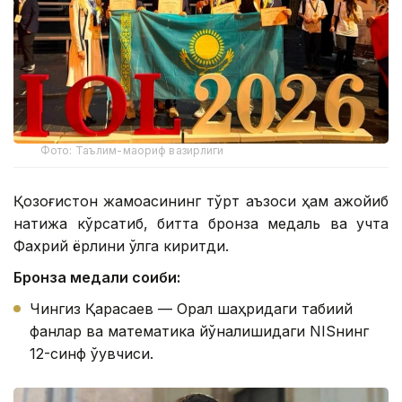
Фото: Таълим-маориф вазирлиги
Қозоғистон жамоасининг тўрт аъзоси ҳам ажойиб
натижа кўрсатиб, битта бронза медаль ва учта
Фахрий ёрлиқни қўлга киритди.
Бронза медали соҳиби:
Чингиз Қарасаев — Орал шаҳридаги табиий
фанлар ва математика йўналишидаги NISнинг
12-синф ўқувчиси.