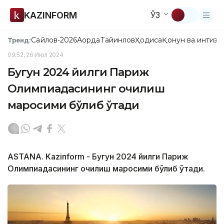
KAZINFORM
ЎЗ
Сайлов-2026
Ақорда
Тайинлов
Ҳодиса
Қонун ва интизо
Тренд:
09:52, 26 Июл 2024
Бугун 2024 йилги Париж
Олимпиадасининг очилиш
маросими бўлиб ўтади
ASTANA. Kazinform - Бугун 2024 йилги Париж
Олимпиадасининг очилиш маросими бўлиб ўтади.