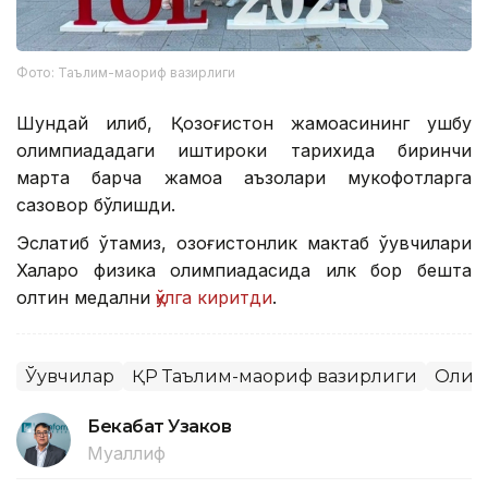
Фото: Таълим-маориф вазирлиги
Шундай қилиб, Қозоғистон жамоасининг ушбу
олимпиададаги иштироки тарихида биринчи
марта барча жамоа аъзолари мукофотларга
сазовор бўлишди.
Эслатиб ўтамиз, қозоғистонлик мактаб ўқувчилари
Халқаро физика олимпиадасида илк бор бешта
олтин медални
қўлга киритди
.
Ўқувчилар
ҚР Таълим-маориф вазирлиги
Олим
Бекабат Узаков
Муаллиф