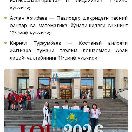
ихтисослаштирилган IТ лицейининг 11-синф
ўқувчиси;
Аслан Ажибаев — Павлодар шаҳридаги табиий
фанлар ва математика йўналишидаги NISнинг
12-синф ўқувчиси;
Кирилл Турғумбаев — Қостанай вилояти
Житиқара тумани таълим бошқармаси Абай
лицей-мактабининг 11-синф ўқувчиси.