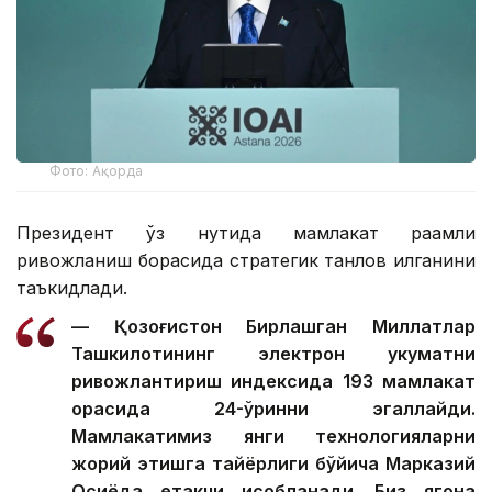
Фото: Ақорда
Президент ўз нутқида мамлакат рақамли
ривожланиш борасида стратегик танлов қилганини
таъкидлади.
— Қозоғистон Бирлашган Миллатлар
Ташкилотининг электрон ҳукуматни
ривожлантириш индексида 193 мамлакат
орасида 24-ўринни эгаллайди.
Мамлакатимиз янги технологияларни
жорий этишга тайёрлиги бўйича Марказий
Осиёда етакчи ҳисобланади. Биз ягона