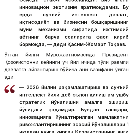
инновацион экотизим яратмоқдамиз. Бу
ерда сунъий интеллект давлат,
иқтисодиёт ва бизнесни бошқаришнинг
муҳим механизми сифатида ижтимоий
ҳаётнинг барча соҳаларига фаол кириб
бормоқда, — деди Қасим-Жомарт Тоқаев.
Ўтган йилги Мурожаатномасида Президент
Қозоғистонни кейинги уч йил ичида тўлиқ рақамли
давлатга айлантириш бўйича аниқ вазифани қўйган
эди.
— 2026 йилни рақамлаштириш ва сунъий
интеллект йили деб эълон қилиш ҳам ушбу
стратегик йўналишни амалга ошириш
йўлидаги қадамдир. Бундан ташқари,
инновацияга йўналтирилган мамлакатни
ривожлантиришнинг асосий йўналишлари 1
июлдан кучга кирган Қозоғистоннинг янги