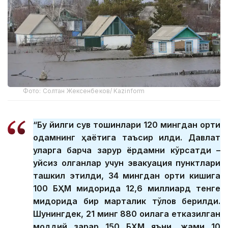
Фото: Солтан Жексенбеков/ Kazinform
“Бу йилги сув тошқинлари 120 мингдан ортиқ
одамнинг ҳаётига таъсир қилди. Давлат
уларга барча зарур ёрдамни кўрсатди –
уйсиз қолганлар учун эвакуация пунктлари
ташкил этилди, 34 мингдан ортиқ кишига
100 БҲМ миқдорида 12,6 миллиард тенге
миқдорида бир марталик тўлов берилди.
Шунингдек, 21 минг 880 оилага етказилган
моддий зарар 150 БҲМ яъни, жами 10