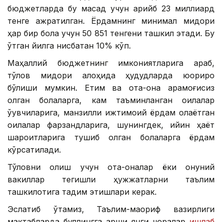
бюджетларда бу мақсад учун қарийб 23 миллиард
тенге ажратилган. Ёрдамнинг минимал миқдори
ҳар бир бола учун 50 851 тенгени ташкил этади. Бу
ўтган йилга нисбатан 10% кўп.
Маҳаллий бюджетнинг имкониятларига қараб,
тўлов миқдори алоҳида ҳудудларда юқорироқ
бўлиши мумкин. Етим ва ота-она қарамоғисиз
қолган болаларга, кам таъминланган оилалар
ўқувчиларига, манзилли ижтимоий ёрдам олаётган
оилалар фарзандларига, шунингдек, қийин ҳаёт
шароитларига тушиб қолган болаларга ёрдам
кўрсатилади.
Тўловни олиш учун ота-оналар ёки қонуний
вакиллар тегишли ҳужжатларни таълим
ташкилотига тақдим этишлари керак.
Эслатиб ўтамиз, Таълим-маориф вазирлиги
мактабларда буллингга қарши янги чоралар
ишлаб