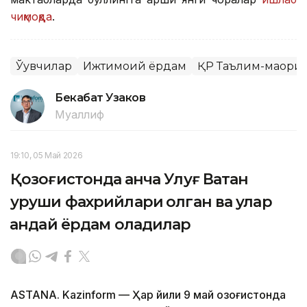
чиқмоқда
.
Ўқувчилар
Ижтимоий ёрдам
ҚР Таълим-маори
Бекабат Узаков
Муаллиф
19:10, 05 Май 2026
Қозоғистонда қанча Улуғ Ватан
уруши фахрийлари қолган ва улар
қандай ёрдам оладилар
ASTANA. Kazinform — Ҳар йили 9 май Қозоғистонда