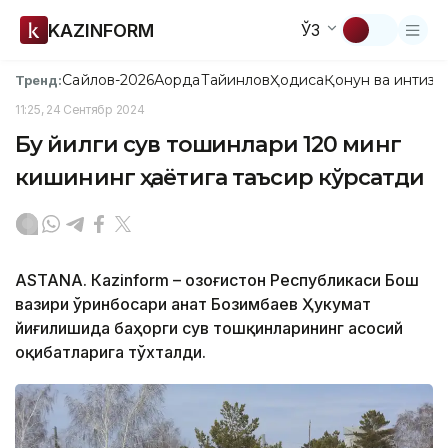
KAZINFORM
ЎЗ
Сайлов-2026
Ақорда
Тайинлов
Ҳодиса
Қонун ва интизо
Тренд:
11:25, 24 Сентябр 2024
Бу йилги сув тошқинлари 120 минг
кишининг ҳаётига таъсир кўрсатди
ASTANА. Кazinform – Қозоғистон Республикаси Бош
вазири ўринбосари Қанат Бозимбаев Ҳукумат
йиғилишида баҳорги сув тошқинларининг асосий
оқибатларига тўхталди.