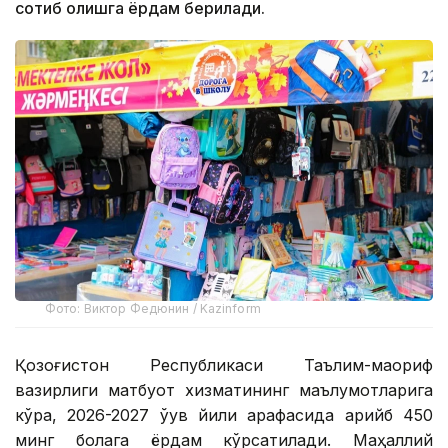
сотиб олишга ёрдам берилади.
Фото: Виктор Федюнин / Kazinform
Қозоғистон Республикаси Таълим-маориф
вазирлиги матбуот хизматининг маълумотларига
кўра, 2026-2027 ўқув йили арафасида қарийб 450
минг болага ёрдам кўрсатилади. Маҳаллий