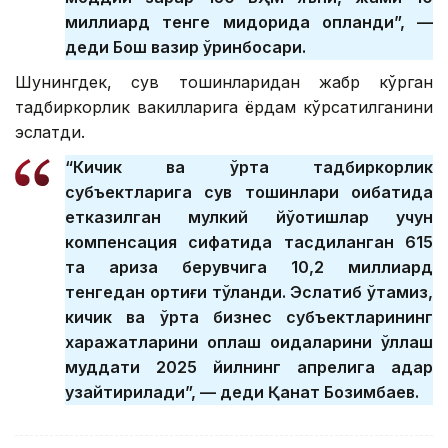
миллиард тенге миқдорида қопланди”, —
деди Бош вазир ўринбосари.
Шунингдек, сув тошқинларидан жабр кўрган
тадбиркорлик вакилларига ёрдам кўрсатилганини
эслатди.
“Кичик ва ўрта тадбиркорлик
субъектларига сув тошқинлари оқибатида
етказилган мулкий йўқотишлар учун
компенсация сифатида тасдиқланган 615
та ариза берувчига 10,2 миллиард
тенгедан ортиғи тўланди. Эслатиб ўтамиз,
кичик ва ўрта бизнес субъектларининг
харажатларини қоплаш қоидаларини қўллаш
муддати 2025 йилнинг апрелига қадар
узайтирилади”, — деди Қанат Бозимбаев.