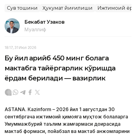
Сув тошқини
Ҳукумат йиғилиши
Ижтимоий ёр
Бекабат Узаков
Муаллиф
18:17, 31 Июл 2026
Бу йил қарийб 450 минг болага
мактабга тайёргарлик кўришда
ёрдам берилади — вазирлик
ASTANА. Кazinform – 2026 йил 1 августдан 30
сентябргача ижтимоий ҳимояга муҳтож болаларга
Умуммажбурий таълим жамғармаси доирасида
мактаб формаси, пойабзал ва мактаб анжомларини