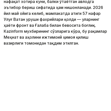
нафақат хотира куни, балки ўтаётган авлодга
эътибор бериш сифатида ҳам нишонланади. 2026
йил май ойига келиб, мамлакатда атиги 57 нафар
Улуғ Ватан уруши фахрийлари қолди — уларнинг
ҳаёти фронт ва Ғалаба билан бевосита боғлиқ.
Кazinform мухбирининг сўзларига кўра, бу рақамлар
Меҳнат ва аҳолини ижтимоий ҳимоя қилиш
вазирлиги томонидан тақдим этилган.