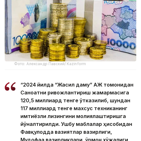
Фото: Александр Павский/ Kazinform
“2024 йилда “Жасил даму” АЖ томонидан
Саноатни ривожлантириш жамғармасига
120,5 миллиард тенге ўтказилиб, шундан
117 миллиард тенге махсус техниканинг
имтиёзли лизингини молиялаштиришга
йўналтирилди. Ушбу маблағлар ҳисобидан
Фавқулодда вазиятлар вазирлиги,
Мудофаа вазирликлари, ўрмон хўжалиги