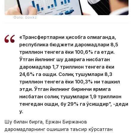
Фото: Gov.kz
«Трансфертларни ҳисобга олмаганда,
республика бюджети даромадлари 8,5
триллион тенгега ёки 100,6% га етди.
Ўтган йилнинг шу даврига нисбатан
даромадлар 1,7 триллион тенгега ёки
24,6% га ошди. Солиқ тушумлари 8,3
триллион тенгега ёки 100,3% ни ташкил
этди. Ўтган йилнинг биринчи ярмига
нисбатан солиқ тушумлари 1,9 триллион
тенгедан ошди, бу 29% га ўсишдир”, -деди
у.
Шу билан бирга, Ержан Биржанов
даромадларнинг ошишига таъсир кўрсатган