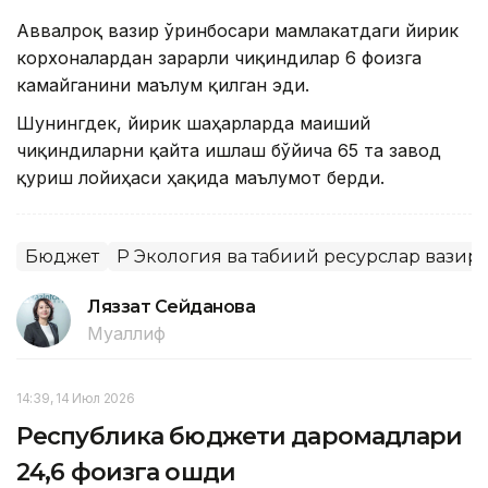
Аввалроқ вазир ўринбосари мамлакатдаги йирик
корхоналардан зарарли чиқиндилар 6 фоизга
камайганини маълум қилган эди.
Шунингдек, йирик шаҳарларда маиший
чиқиндиларни қайта ишлаш бўйича 65 та завод
қуриш лойиҳаси ҳақида маълумот берди.
Бюджет
ҚР Экология ва табиий ресурслар вазир
Ляззат Сейданова
Муаллиф
14:39, 14 Июл 2026
Республика бюджети даромадлари
24,6 фоизга ошди