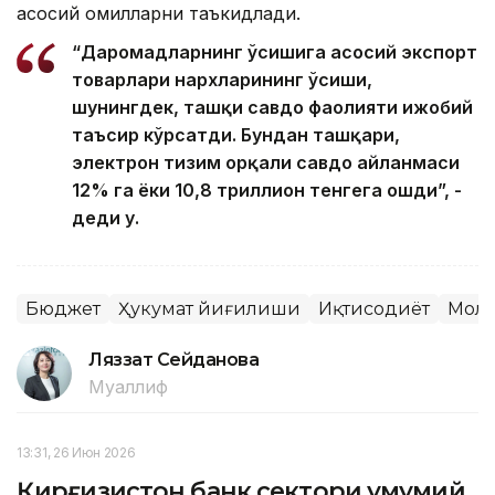
асосий омилларни таъкидлади.
“Даромадларнинг ўсишига асосий экспорт
товарлари нархларининг ўсиши,
шунингдек, ташқи савдо фаолияти ижобий
таъсир кўрсатди. Бундан ташқари,
электрон тизим орқали савдо айланмаси
12% га ёки 10,8 триллион тенгега ошди”, -
деди у.
Бюджет
Ҳукумат йиғилиши
Иқтисодиёт
Мол
Ляззат Сейданова
Муаллиф
13:31, 26 Июн 2026
Қирғизистон банк сектори умумий